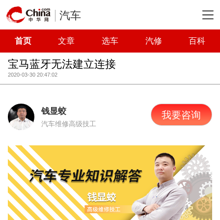
汽车
首页
文章
选车
汽修
百科
宝马蓝牙无法建立连接
2020-03-30 20:47:02
钱显蛟
我要咨询
汽车维修高级技工