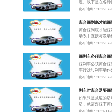
定。以下是在各种
这一危险，因此需
车，不需要踩离合
发布时间：2023-07-17
刹车时候踩离合器
入空挡，保持空挡
离合器视作空挡，
以快抬，有速度在
行车的危险。
离合踩到底才能踩
2、市区行驶。（
离合踩到底才能踩
离合，挂空挡，再
动系中直接与发动
情况。（1）停车
上，离合器的输出
发布时间：2023-07-17
减到汽车抖动后，
长时间的踩离合器
倒车。（1）倒车
不要先踩离合器，
踩刹车必须离合踩
碟及轮胎与地面的
踩刹车必须离合踩
的热能，靠摩擦力
车行驶时刹车动作
刹车。离合位于发
发布时间：2023-07-17
轮的后平面上，离
1、离合器储液罐
刹车时离合器要踩
3、踩下离合器踏
如果只是减速的话
离点检查；6、离
话，就需要踩下离
久之会造成离合器
发布时间：2021-11-10