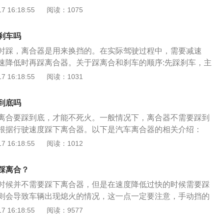
有2点：1、紧急刹车时需要踩离合器，当汽车进行紧急制动
 16:18:55
阅读：1075
，则发动机将因和传动系刚性连接而急剧降低转速，因而其中
很大的惯性力矩，其数值可能大大超过发动机正常工作时所发
刹车吗
传动系造成超过其承载能力的载荷，而使机件损坏。2、有了
时踩，离合器是用来换挡的。在实际驾驶过程中，需要减速
靠离合器主动部分和从动部分之间产生的相对运动，来消除这
速降低时再踩离合器。关于踩离合和刹车的顺序:先踩刹车，主
离合器来限制传动系所承受的最大扭矩，从而保证安全。踩刹
车速以免车速过快造成严重后果，然后再踩离合器换挡，所以
 16:18:55
阅读：1031
以防止熄火，避免重新启动从而可以减少对车辆的损坏，踩离
缓慢的过程，而不是停得很快，这样会对汽车造成很大的伤
个时候踩刹车等于空挡刹车，会增加刹车距离，从而提升了行
车速决定是否踩离合器:1.如果高速减速只需要短时间踩刹车，
到底吗
只需轻踩刹车即可。2.如果需要在车速快、制动距离长的时候
离合要踩到底，才能不死火。一般情况下，离合器不需要踩到
前方不远处等红灯，可以先踩刹车，等车速降到较低时再踩下
根据行驶速度踩下离合器。以下是汽车离合器的相关介绍：
果踩刹车时速度还是很快，就不需要踩离合器了。如果车速降
手动挡汽车，如果汽车静止的情况下，踩死刹车，离合器不分
 16:18:55
阅读：1012
，需要踩下离合器换入进行抵抗或停车，否则车辆会熄火。4.
于无法带动汽车，会导致发动机曲轴无法运动造成熄火。行进
发动机会减速，踩离合器相当于空挡位，所以在车速能匹配挡
行驶速度高于发动机怠速时相对应此时变速箱档位传动比的速
离合器，以免加剧刹车磨损，不利于安全。
踩离合？
会熄火。低速行进需要刹车时，必须先踩离合器，断开发动机
时候并不需要踩下离合器，但是在速度降低过快的时候需要踩
发动机熄火。2、高速行进时：需要减速时，如车速高于40以
则会导致车辆出现熄火的情况，这一点一定要注意，手动挡的
(这样能有效利用发动机的阻力达到减速的目的，能少磨刹车
要长时间处在半联动状态，否则，会对离合器片造成一定的磨
 16:18:55
阅读：9577
离合器)，等车速降到40以下后再踩下离合器摘挡或挂入合适的
合器位于发动机和变速箱之间的飞轮壳内，它是用螺钉将离合