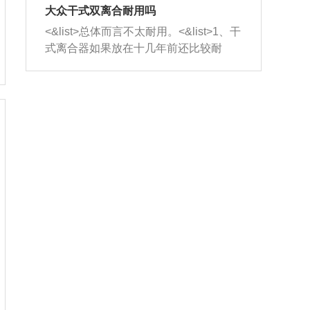
室，最后形成废气排出，就可以让三元
无法制作，需要将车辆送到修理厂或4s
造成烧机油。<&list>3、机油粘度。使用
大众干式双离合耐用吗
催化器得到清洗，排气管堵塞的情况就
店；<&list>2.车辆半轴套管防尘罩破
机油粘度过小的话，同样会有烧机油现
<&list>总体而言不太耐用。<&list>1、干
能够得到解决。
裂，破裂后会出现漏油现象，使半轴磨
象，机油粘度过小具有很好的流动性，
式离合器如果放在十几年前还比较耐
损严重，磨损的半轴容易损坏，产生异
容易窜入到气缸内，参与燃烧。<&list>
用，但是由于现在的汽车发动机动力输
响；<&list>3.稳定器的转向胶套和球头
4、机油量。机油量过多，机油压力过
出越来越高，使得干式离合器散热不足
老化，一般是使用时间过长造成的。解
大，会将部分机油压入气缸内，也会出
的缺陷也逐渐暴露出来。<&list>2、由于
决方法是更换新的质量好的转向橡胶套
现烧机油。<&list>5、机油滤清器堵塞：
干式双离合的工作环境暴露在空气中，
和球头。
会导致进气不畅，使进气压力下降，形
而离合器的散热也是通离合器罩上面的
成负压，使机油在负压的情况下吸入燃
几个小孔来进行散热。但是在行驶过程
烧室引起烧机油。<&list>6、正时齿轮或
中变速箱需要换挡，就不得不使得离合
链条磨损：正时齿轮或链条的磨损会引
器频繁工作。<&list>3、长时间的低速行
起气阀和曲轴的正时不同步。由于轮齿
驶以及过于频繁的启停，导致离合器的
或链条磨损产生的过量侧隙，使得发动
温度不断升高，而低速行驶时空气流动
机的调节无法实现：前一圈的正时和下
效率不高，无法将离合器中的热量有效
一圈可能就不一样。当气阀和活塞的运
的带走，导致离合器内部的温度不断升
动不同步时，会造成过大的机油消耗。
高，加速离合器的磨损。
解决方法：更换正时齿轮或链条。<&list
>7、内垫圈、进风口破裂：新的发动机
设计中，经常采用各种由金属和其他材