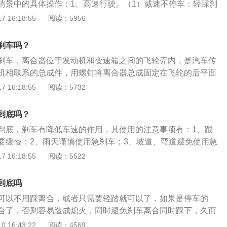
情景中的具体操作：1、高速行驶。（1）减速不停车：轻踩刹
要离合器来限制传动系所承受的最大扭矩，从而保证安全。踩
器。（2）换挡：首先踩刹车减速，速度降下来后，踩离合挂
 16:18:55
阅读：5956
可以防止熄火，避免重新启动从而可以减少对车辆的损坏，踩
2-3秒，再推入下一个档位，抬起离合器，五挡降四挡离合器可
这个时候踩刹车等于空挡刹车，会增加刹车距离，从而提升了
不必担心汽车熄火，如果降挡后观察转速太高，就踩点刹车。
刹车吗？
1）行驶速度低：踩刹车时需要伴随踩离合器。（2）减挡：踩
刹车，离合器位于发动机和变速箱之间的飞轮壳内，是汽车传
挂入一挡，适当给油，保持汽车转速在1200转左右。3、紧急
机相联系的总成件，用螺钉将离合器总成固定在飞轮的后平面
：先踩刹车到底。（2）非紧急情况下刹车：先踩刹车，等速度
轴就是变速箱的输入轴。使用离合器的注意事项是：1、避免
 16:18:55
阅读：5732
果断踩死离合器，这样能保证汽车不被弊熄火。。4、手动挡
或把脚放在踏板上，以免分离轴承过早损坏；2、紧急刹车时
：踩着离合器同时压到刹车倒车。
以免丧失发动机制动。刹车的工作原理是：利用刹车片与刹车
到底吗？
摩擦，制造出巨大的摩擦力，将车辆行进的动能转换成摩擦后
到底，刹车有降低车速的作用，其使用的注意事项有：1、跟
使转动部位停下来。
要缓慢；2、雨天谨慎使用急刹车；3、坡道、弯道避免使用急
动机和变速箱之间的飞轮壳内，用螺钉将离合器总成固定在飞
 16:18:55
阅读：5522
合器的输出轴是变速箱的输入轴。离合维护与保养项目有：
液面高度的检查；2、离合器液压操纵机构是否泄漏的检查；
到底吗
板，检查踏板响应性；4、离合器踏板高度检查；5、离合器分
可以不用踩离合，或者只需要轻踏就可以了，如果是停车的
合器工作情况的检查；7、离合器液压系统中空气的排出。
合了，否则容易造成熄火，同时避免刹车离合同时踩下，久而
损坏。不少车主开手动挡车时，都是先离合后刹车的，或者是
 16:43:22
阅读：4569