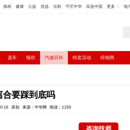
插画
健康
公益
优选
法制
守艺中华
应急中国
更多
地
选车
报价
汽修百科
特卖活动
经销商
离合要踩到底吗
0:16
原创
来源：中华网
阅读：1150
咨询技师