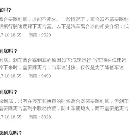
踩刹车不踩离合器，慢下来以后再踩离合器，以防熄火。
的后平面上的。离合器的输出轴是变速箱的输入轴，机动车辆
底吗?
司机可以根据需要踩下或者是松开离合器的踏板。当然，如果
离合要踩到底，才能不死火。一般情况下，离合器不需要踩到
快停车，可以一起踩离合刹车，然后挂空挡手刹，再打开双闪
根据行驶速度踩下离合器。以下是汽车离合器的相关介绍：低
免追尾。
汽车，如果汽车静止的情况下，踩死刹车，离合器不分离。汽
 16:18:55
阅读：9529
带动汽车，会导致发动机曲轴无法运动造成熄火。行进过程
速度高于发动机怠速时相对应此时变速箱档位传动比的速度，
到底吗？
火。低速行进需要刹车时，必须先踩离合器，断开发动机的动
到底。刹车离合踩到底的原因如下:低速运行:当车辆在低速运
机熄火。高速行进时：需要减速时，如车速高于40以上应尽量
停下来时，需要踩离合；当车速过快，仅仅是为了降低车速
有效利用发动机的阻力达到减速的目的，能少磨刹车片，同时还
合，需要注意车速应控制在挡位的规定速度范围内，车主应根
 16:18:55
阅读：9493
等车速降到40以下后再踩下离合器摘挡或挂入合适的低速挡位。
情况合理地变换挡位，保障行车的安全。减少油量消耗:刹车时
离合器，慢下来以后再踩离合器，以防熄火。
到一定程度后再踩离合器比如以3档行驶，发动机转速2500
到底吗？
，这时候可以先踩刹车，等车速降低同时发动机转速降低到10
踩到底，只有在停车和换挡的时候离合器需要踩到底，但刹车
下离合器挂空挡，溜车到停车线。缩短刹车距离:车速高的时候发
需要踩离合器到半联动位置，防止车辆熄火，而不需要把离合
你缩短刹车距离，如果这时候踩离合器的话首先会影响你判断
刹车时需要踩离合器：当汽车进行紧急制动时，若没有离合
 16:18:55
阅读：8328
合器后驱动轮没有发动机牵制作用。
和传动系刚性连接而急剧降低转速，因而其中所有运动件将产
，其数值可能大大超过发动机正常工作时所发出的最大扭矩，
踩到底吗？