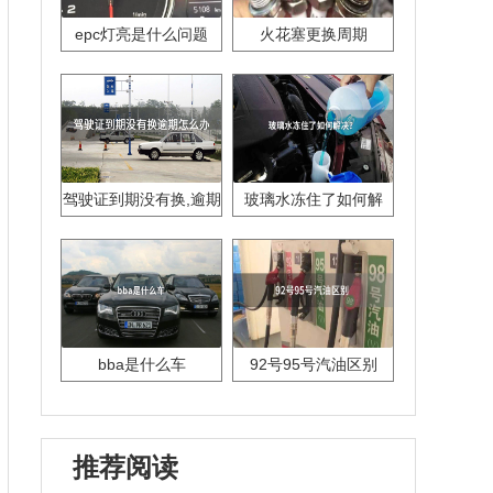
epc灯亮是什么问题
火花塞更换周期
驾驶证到期没有换,逾期
玻璃水冻住了如何解
怎么办??
决？
bba是什么车
92号95号汽油区别
推荐阅读