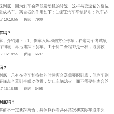
其承载能力的载荷，而使机件损坏。 离合器的作用：踩刹车时
踩到底，因为刹车会降低发动机的转速，这样与变速箱的档位
止熄火，避免重新启动从而可以减少对车辆的损坏，踩离合器
造成怂车。离合器的作用如下：1.保证汽车平稳起步：汽车起
候踩刹车等于空挡刹车，会增加刹车距离，从而提升了行车的
速箱处于刚性连接，一旦挂了挡而没踩离合，汽车将由于突然
 16:18:55
阅读：7909
冲，这种情况，不仅会造成零件损伤，还会因为驱动力不足而
对发动机造成很大的阻力矩，继而令发动机熄火。而离合器在
车吗？
就体现出来，在发动机起步后，汽车起步前，驾驶员踩下离合
车，介绍如下：1、倒车入库和侧方位停车，在这两个考试项
变速箱分离，再将变速器挂上档，然后逐步松开离合器踏板，
踩到底，再迅速踩下刹车。由于科二全程都是一档，速度较
重新结合。这样发动机的转矩就可从小到大逐渐传给传动系
抖动。2、遇到红灯、靠边停车时，科三考试中，由于车速较
 16:18:55
阅读：6697
加速，最终平稳起步。2.平顺换挡：起步后由于速度会以慢变
，应先采取发动机制动的方式减速，提前松开油门，然后将离
要经常在不同的档位工作，实现变速器的换挡，要让原来档位
降档，快接近停车位置时，可以慢踩刹车到底，将车停稳。更
，再使另一档位的齿轮副进入工作，这时在换挡前就要踩下离
吗？
离合刹车同时踩到底的情况：坡道定点停车时，为了避免后
力传动，使原来的档位断开再接合新的档位，从而实现平顺换
到底，只有在停车和换挡的时候离合器需要踩到底，但刹车到
刹车同时快速踩到底。考试过程中遇到紧急情况时，只踩离
系过载：汽车要进行制动时，如果没有离合器，那么发动机将会
要踩离合器到半联动位置，防止车辆熄火，而不需要把离合器
会往前冲，因此一般将离合刹车同时踩到底。2、先踩刹车再
相连而急剧降低转速，由于惯性问题，那么就会给传动系统带
关信息：1、紧急刹车时需要踩离合器，当汽车进行紧急制动
 16:18:55
阅读：6495
三考试中如果车速较快时，可以先踩刹车，把车速降下来，再
载荷，令零件损坏，有了离合器之后，就可以依靠离合器的主
，则发动机将因和传动系刚性连接而急剧降低转速，因而其中
的相对运动来消除这一情况。
很大的惯性力矩，其数值可能大大超过发动机正常工作时所发
到底吗？
传动系造成超过其承载能力的载荷，而使机件损坏。2、有了
车前不一定要踩离合，具体操作看具体路况和实际车速来决
靠离合器主动部分和从动部分之间可能产生的相对运动来消除