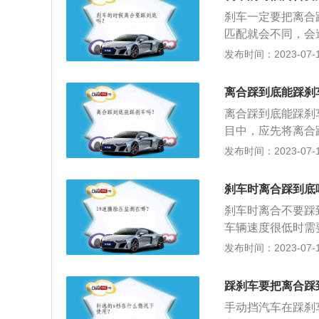
对传动系造成超过
刹车一定要把离合
候踩离合器可以防
匹配就会不同，会
视作空挡，这个时
步时，发动机与变
发布时间：2023-07-17
危险。
接上动力进而向前
产生巨大惯性冲力
离合踩到底能踩刹
这个情况下的作用
离合踩到底能踩刹
踏板，让发动机与
目中，应先将离合
然离合器与发动机
慢，因此车辆不会
发布时间：2023-07-17
统，从而实现缓慢
高，在需要停车时
快，所以传动系统
合器踩到底，进行
的齿轮副推出传动
刹车时离合踩到底
多介绍如下：1、
合器踏板，中断动
刹车时离合不要踩
溜，需要将离合和
挡。3.防止传动
车辆速度很低时需
合，车辆由于惯性
因与传动系统刚性
踩到底。以下是相
发布时间：2023-07-17
踩离合的情况，科
来巨大的承载能力
时，若没有离合器
踩离合停车。
动部分与从动部分
所有运动件将产生
踩刹车要把离合踩
出的最大扭矩，对
手动挡汽车在踩刹
离合器，便可以依