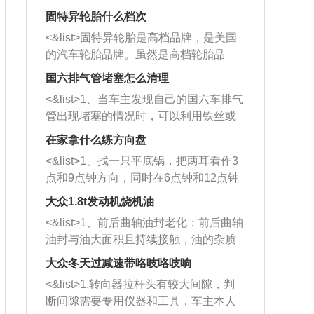
固特异轮胎什么档次
<&list>固特异轮胎是高档品牌，是美国
的汽车轮胎品牌。虽然是高档轮胎品
牌，但是中高低端的轮胎都有生产，这
国六排气管堵塞怎么清理
也是为了更好的开拓市场。
<&list>1、当车主发现自己的国六车排气
管出现堵塞的情况时，可以利用铁丝或
者是细棍，直接将杂物给取出来，如果
在家拿什么练方向盘
堵塞情况比较严重，也可以采取应急措
<&list>1、找一只平底锅，把两耳看作3
施。 <&list>2、直接利用木棍将所有的
点和9点钟方向，同时在6点钟和12点钟
杂物推到排气管里面的位置处，然后将
方向做一个标记。 <&list>2、双手握住
三元催化器拆解开，就可以将堵塞的东
大众1.8t发动机烧机油
平底锅两耳，然后往左打半圈、一圈、
西取出来。但如果是因为积碳过多引起
<&list>1、前后曲轴油封老化：前后曲轴
一圈半的练习，往右同样也要打相同的
的堵塞，就需要将三元催化器泡在草酸
油封与油大面积且持续接触，油的杂质
圈数。 <&list>3、最后强调要反复练
中进行清洗。 <&list>3、也可以利用清
和发动机内持续温度变化使其密封效果
习，这样就可以形成肌肉记忆，在真实
大众冬天过减速带咯吱咯吱响
洗剂对堵塞的情况得到解决，将清洗剂
逐渐减弱，导致渗油或漏油。<&list>2、
驾驶车辆时，不需要记忆也能打好方
放在燃油箱中，与燃油混合后，车辆启
<&list>1.转向器拉杆头有较大间隙，判
活塞间隙过大：积碳会使活塞环与缸体
向。
动时，就可以和汽油一起进入到燃烧
断间隙需要专用仪器和工具，车主本人
的间隙扩大，导致机油流入燃烧室中，