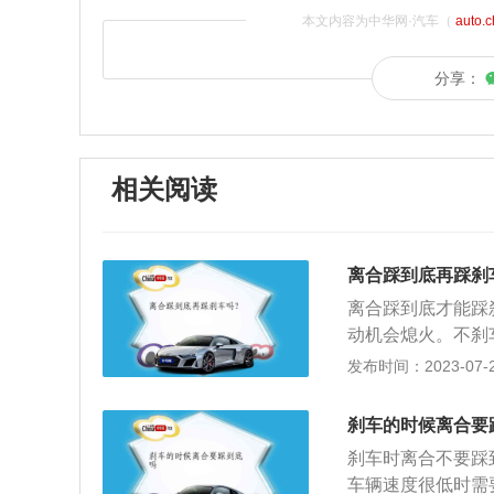
本文内容为中华网·汽车（
auto.
分享：
相关阅读
离合踩到底再踩刹
离合踩到底才能踩
动机会熄火。不刹
壳内，是汽车传动
发布时间：2023-07-26
在飞轮的后平面上
利用刹车片与刹车
刹车的时候离合要
动能转换成摩擦后
刹车时离合不要踩
有以下两点：1、
车辆速度很低时需
损坏。2、紧急刹