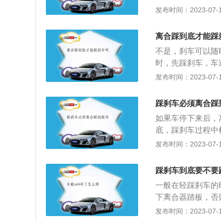
踩到底。相关介绍
发布时间：2023-07-17
时，若没有离合器
所有运动件将产生
离合踩到底才能踩
出的最大扭矩，对
不是，刹车可以随
离合器，便可以依
时，先踩刹车，车
一危险，因此需要
要目的是为了降低
发布时间：2023-07-17
车时候踩离合器可
停车的过程是一个
合器视作空挡，这
害。刹车时，根据
车的危险。
踩刹车必须离合踩
不需要踩离合器，
如果车停下来后，
刹车，比如需要在
底，踩刹车过程中
组合停车。3.如
1、低速行进时：
发布时间：2023-07-17
低，出现拖滞现象
离。汽车发动机由
车辆行驶过程中，
过程中，只要汽车
位时，尽量不要踩
踩刹车到底要不要
度，那么汽车就不
一般在轻踩刹车的
的动力传输，防止
下离合器踏板，否
上应尽量带挡刹车
车辆离合器踏板不
发布时间：2023-07-17
片，同时还不磨损
损。机动车辆的离