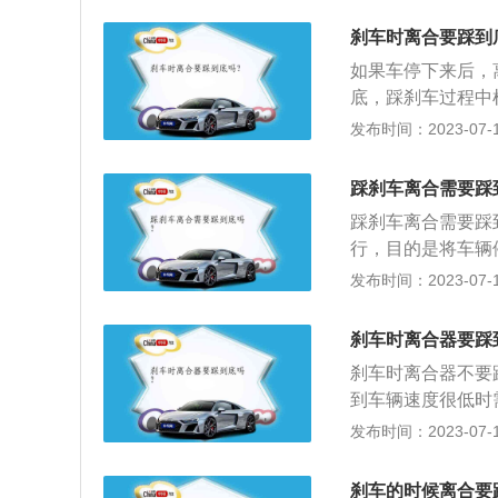
低速挡位。高速时
器总成固定在飞轮
刹车时离合要踩到
在行驶的过程中，
如果车停下来后，
情况紧急，需要尽
底，踩刹车过程中
灯提醒后方车辆避
速行进时：手动挡
发布时间：2023-07-17
车发动机由于无法
中，只要汽车行驶
踩刹车离合需要踩
那么汽车就不会熄
踩刹车离合需要踩
力传输，防止发动
行，目的是将车辆
带挡刹车(这样能
时，可以不用踩离
发布时间：2023-07-17
不磨损离合器)，
据车速及实际交通
高速时踩刹车不踩
先不踩离合器，刹
刹车时离合器要踩
转，前方遇到红灯
刹车时离合器不要
00转左右，再踩
到车辆速度很低时
动机制动力还会帮
器踩到底。 紧急
发布时间：2023-07-17
时间，其次踩下离
器，则发动机将因
生很大的惯性力矩
刹车的时候离合要