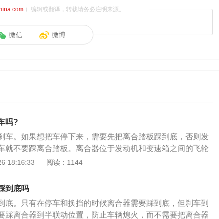
china.com
）编辑或翻译，转载请务必注明来源。
微信
微博
车吗?
刹车。如果想把车停下来，需要先把离合踏板踩到底，否则发
车就不要踩离合踏板。离合器位于发动机和变速箱之间的飞轮
系中直接与发动机相联系的总成件，用螺钉将离合器总成固定
 18:16:33
阅读：1144
，离合器的输出轴就是变速箱的输入轴。刹车的工作原理是：
碟及轮胎与地面的摩擦，制造出巨大的摩擦力，将车辆行进的
踩到底吗
的热能，靠摩擦力使转动部位停下来。使用离合器的注意事项
到底。只有在停车和换挡的时候离合器需要踩到底，但刹车到
避免长时间的踩离合器或把脚放在踏板上，以免分离轴承过早
要踩离合器到半联动位置，防止车辆熄火，而不需要把离合器
车时不要先踩离合器，以免丧失发动机制动。