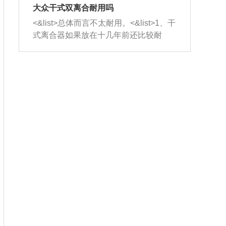
室，最后形成废气排出，就可以让三元
无法制作，需要将车辆送到修理厂或4s
造成烧机油。<&list>3、机油粘度。使用
大众干式双离合耐用吗
催化器得到清洗，排气管堵塞的情况就
店；<&list>2.车辆半轴套管防尘罩破
机油粘度过小的话，同样会有烧机油现
<&list>总体而言不太耐用。<&list>1、干
能够得到解决。
裂，破裂后会出现漏油现象，使半轴磨
象，机油粘度过小具有很好的流动性，
式离合器如果放在十几年前还比较耐
损严重，磨损的半轴容易损坏，产生异
容易窜入到气缸内，参与燃烧。<&list>
用，但是由于现在的汽车发动机动力输
响；<&list>3.稳定器的转向胶套和球头
4、机油量。机油量过多，机油压力过
出越来越高，使得干式离合器散热不足
老化，一般是使用时间过长造成的。解
大，会将部分机油压入气缸内，也会出
的缺陷也逐渐暴露出来。<&list>2、由于
决方法是更换新的质量好的转向橡胶套
现烧机油。<&list>5、机油滤清器堵塞：
干式双离合的工作环境暴露在空气中，
和球头。
会导致进气不畅，使进气压力下降，形
而离合器的散热也是通离合器罩上面的
成负压，使机油在负压的情况下吸入燃
几个小孔来进行散热。但是在行驶过程
烧室引起烧机油。<&list>6、正时齿轮或
中变速箱需要换挡，就不得不使得离合
链条磨损：正时齿轮或链条的磨损会引
器频繁工作。<&list>3、长时间的低速行
起气阀和曲轴的正时不同步。由于轮齿
驶以及过于频繁的启停，导致离合器的
或链条磨损产生的过量侧隙，使得发动
温度不断升高，而低速行驶时空气流动
机的调节无法实现：前一圈的正时和下
效率不高，无法将离合器中的热量有效
一圈可能就不一样。当气阀和活塞的运
的带走，导致离合器内部的温度不断升
动不同步时，会造成过大的机油消耗。
高，加速离合器的磨损。
解决方法：更换正时齿轮或链条。<&list
>7、内垫圈、进风口破裂：新的发动机
设计中，经常采用各种由金属和其他材