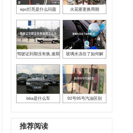
epc灯亮是什么问题
火花塞更换周期
驾驶证到期没有换,逾期
玻璃水冻住了如何解
怎么办??
决？
bba是什么车
92号95号汽油区别
推荐阅读