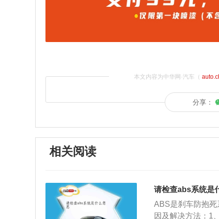
本文内容为中华网·汽车（
auto.
分享：
相关阅读
请检查abs系统是
ABS是刹车防抱死
因及解决方法：1