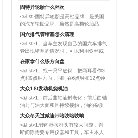
固特异轮胎什么档次
<&list>固特异轮胎是高档品牌，是美国
的汽车轮胎品牌。虽然是高档轮胎品
牌，但是中高低端的轮胎都有生产，这
国六排气管堵塞怎么清理
也是为了更好的开拓市场。
<&list>1、当车主发现自己的国六车排气
管出现堵塞的情况时，可以利用铁丝或
者是细棍，直接将杂物给取出来，如果
在家拿什么练方向盘
堵塞情况比较严重，也可以采取应急措
<&list>1、找一只平底锅，把两耳看作3
施。 <&list>2、直接利用木棍将所有的
点和9点钟方向，同时在6点钟和12点钟
杂物推到排气管里面的位置处，然后将
方向做一个标记。 <&list>2、双手握住
三元催化器拆解开，就可以将堵塞的东
大众1.8t发动机烧机油
平底锅两耳，然后往左打半圈、一圈、
西取出来。但如果是因为积碳过多引起
<&list>1、前后曲轴油封老化：前后曲轴
一圈半的练习，往右同样也要打相同的
的堵塞，就需要将三元催化器泡在草酸
油封与油大面积且持续接触，油的杂质
圈数。 <&list>3、最后强调要反复练
中进行清洗。 <&list>3、也可以利用清
和发动机内持续温度变化使其密封效果
习，这样就可以形成肌肉记忆，在真实
大众冬天过减速带咯吱咯吱响
洗剂对堵塞的情况得到解决，将清洗剂
逐渐减弱，导致渗油或漏油。<&list>2、
驾驶车辆时，不需要记忆也能打好方
放在燃油箱中，与燃油混合后，车辆启
<&list>1.转向器拉杆头有较大间隙，判
活塞间隙过大：积碳会使活塞环与缸体
向。
动时，就可以和汽油一起进入到燃烧
断间隙需要专用仪器和工具，车主本人
的间隙扩大，导致机油流入燃烧室中，