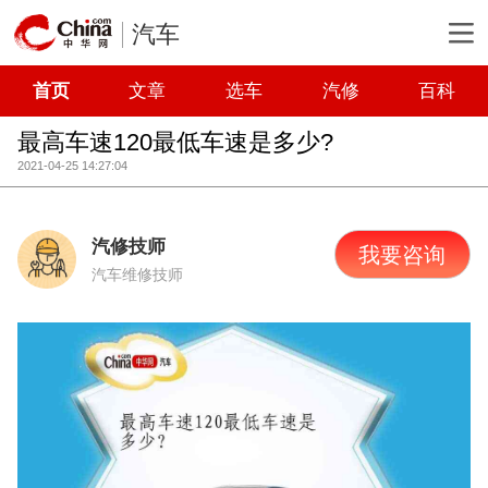
汽车
首页
文章
选车
汽修
百科
最高车速120最低车速是多少?
2021-04-25 14:27:04
汽修技师
我要咨询
汽车维修技师