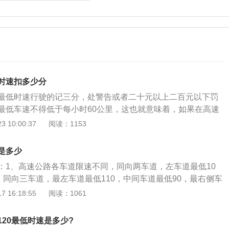
时速扣多少分
最低时速行驶的记三分，处警告或者二十元以上二百元以下罚
最低车速不得低于每小时60公里，这也就意味着，如果在高速
度低于每小时60公里，就要受到记三分，处警告或者二十元以
 10:00:37
阅读：1153
。相关法律依据：1、根据《道路交通安全违法行为记分管理
机动车驾驶人有下列交通违法行为之一，一次记3分：（一）
是多少
运汽车、旅游客运汽车、7座以上载客汽车以外的其他载客汽
：1、高速公路各车道限速不同，同向两车道，左车道最低10
数百分之二十以上未达到百分之五十的；（二）驾驶校车、中
；同向三车道，最左车道最低110，中间车道最低90，最右侧车
车、危险物品运输车辆以外的机动车在高速公路、城市快速路
型载客汽车在高速公路上最高时速不得超过120公里/小时，其
 16:18:55
阅读：1061
超过规定时速百分之二十以上未达到百分之五十的；（三）驾
小时100公里，摩托车不得超过每小时80公里。在高速公路上
路或者城市快速路上不按规定车道行驶的；（四）驾驶机动车
安全，如果在公路上许多车辆以较低的速度行驶，整个车流速
行，或者在高速公路、城市快速路以外的道路上逆行的；
20最低时速是多少?
入高速公路时，必须对车速最低限制。尽可能减小两辆车的速