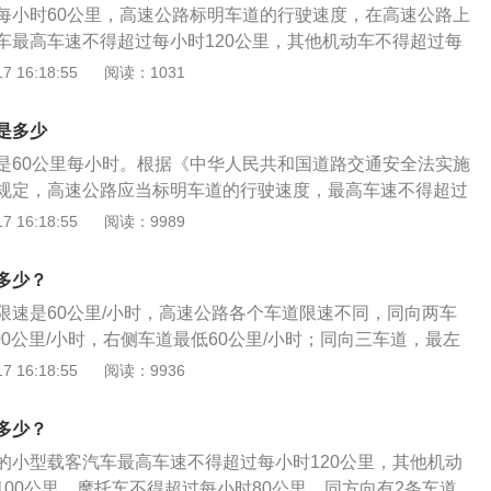
遇前方机动车停车排队或者缓慢行驶时，借道超车或者占用对
每小时60公里，高速公路标明车道的行驶速度，在高速公路上
前后车辆保持相同速度，减少超车和换道次数。为了达到减少
车辆的；（六）驾驶机动车有拨打、接听手持电话等妨碍安全
车最高车速不得超过每小时120公里，其他机动车不得超过每
对车辆在高速公路上正常行驶、安全、畅通的最低车速规定。
七）驾驶机动车行经人行横道不按规定减速、停车、避让行人
摩托车不得超过每小时80公里。在高速公路上，为了预防交通事
 16:18:55
阅读：1031
道路交通安全法实施条例》第七十八条高速公路应当标明车道
动车不按规定避让校车的；（九）驾驶载货汽车载物超过最大
段都限制时速在120公里以内。比如，在高速公路的隧道口、
车速不得超过每小时120公里，最低车速不得低于每小时60公
三十以上未达到百分之五十的，或者违反规定载客的；（十）
路段等一些经常发生恶性事故的危险路段，限速标志一般为时
行驶的小型载客汽车最高车速不得超过每小时120公里，其他
是多少
机动车号牌的机动车上道路行驶的；（十一）在道路上车辆发
的更低。
小时100公里，摩托车不得超过每小时80公里。同方向有2条车
后，不按规定使用灯光或者设置警告标志的；（十二）驾驶未
是60公里每小时。根据《中华人民共和国道路交通安全法实施
最低车速为每小时100公里；同方向有3条以上车道的，最左侧
全技术检验的公路客运汽车、旅游客运汽车、危险物品运输车
规定，高速公路应当标明车道的行驶速度，最高车速不得超过
每小时110公里，中间车道的最低车速为每小时90公里。道路
（十三）驾驶校车上道路行驶前，未对校车车况是否符合安全
，最低车速不得低于每小时60公里。根据《中华人民共和国道路
 16:18:55
阅读：9989
速与上述车道行驶车速的规定不一致的，按照道路限速标志标
，或者驾驶存在安全隐患的校车上道路行驶的；（十四）连续
例》第七十八条规定：最低车速不得低于60公里每小时，低于
4小时未停车休息或者停车休息时间少于20分钟的；（十五）
法行为。（除非前方道路出现事故、自然灾害、出入口交通管
多少？
公路上行驶低于规定最低时速的。2、根据《中华人民共和国
法行为我国法律也做了明确规定。根据《道路交通安全法》第
限速是60公里/小时，高速公路各个车道限速不同，同向两车
施条例》第七十八条，高速公路应当标明车道的行驶速度，最
车驾驶人违反道路交通安全法律、法规关于道路通行规定的，
00公里/小时，右侧车道最低60公里/小时；同向三车道，最左
小时120公里，最低车速不得低于每小时60公里。在高速公路
以上二百元以下罚款。本法另有规定的在高速公路行驶于最低
里/小时，中间车道最低90公里/小时，最右侧车道最低60公里/
 16:18:55
阅读：9936
汽车最高车速不得超过每小时120公里，其他机动车不得超过
处二十元以上二百元以下罚款。
如果速度低于60km/h一次扣3分。高速公路上也不是速度越
，摩托车不得超过每小时80公里。同方向有2条车道的，左侧车道
路上很多车辆以较低的速度行驶，整个车流的速度也就较低，
时100公里；同方向有3条以上车道的，最左侧车道的最低车速
多少？
速公路的车辆速度进行最低值限制.尽量缩小车辆之间的速度
里，中间车道的最低车速为每小时90公里。道路限速标志标明的
的小型载客汽车最高车速不得超过每小时120公里，其他机动
车辆以同样的车速行驶，减少超守和变换车道次数，以达到减
驶车速的规定不一致的，按照道路限速标志标明的车速行驶。
100公里，摩托车不得超过每小时80公里。同方向有2条车道