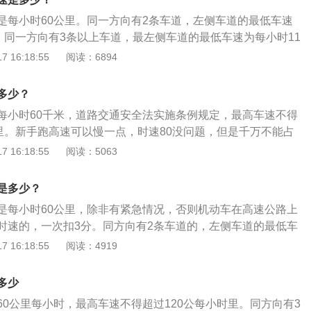
是每小时60公里。同一方向有2条车道，左侧车道的最低车速
里；同一方向有3条以上车道，最左侧车道的最低车速为每小时11
的最低车速为每小时90公里。以下是高速公路行车的注意事
 16:18:55
阅读：6894
速度：众所周知，高速公路路面好，许多人在高速公路上超速
车安全。由于速度越高，离心制动距离越大，车辆操纵稳定性
多少？
速度过快会缩短驾驶员的视线距离，以及由此产生的误判也增
每小时60千米，道路交通安全法实施条例规定，最高车速不得
车速度是保证高速公路运行安全的首要条件。2、忌低速行
公里。新手跑高速可以慢一点，时速80没问题，但是千万不能占
对最低时速规定在正常行驶时最低时速不得低于60km/h。低速
速占着超车道，是非常错误的做法。需要注意的是，只有在车
 16:18:55
阅读：5063
造成同车道跟车受影响，不能发挥高速公路应有的快速、高效
法确保继续安全行驶的时候，才允许在路边的硬路肩或紧急停
容易造成交通堵塞或后续车辆连续超车的行车秩序混乱。3、
必须按要求在车的后方设置故障车警告标志并开启危险报警闪
的行车间距应根据行驶速度、天气和路面情况而变化，车速越
是多少？
示宽灯和尾灯，无故障车辆严禁长时间停放在紧急停车带内。
也要加大，特别是在雪雨、雾天或路面结冰时更要加倍延长。
是每小时60公里，除非有紧急情况，否则机动车在高速公路上
时速的，一次扣3分。同方向有2条车道的，左侧车道的最低车
公里；同方向有3条以上车道的，最左侧车道的最低车速为每小时
 16:18:55
阅读：4919
车道的最低车速为每小时90公里。在没有限速标志、标线的道路
过下列最高行驶速度：1、没有道路中心线的道路，城市道路
多少
，公路为每小时40公里；2、同方向只有1条机动车道的道路，城
60公里每小时，最高车速不得超过120公每小时里。同方向有3
0公里，公路为每小时70公里。