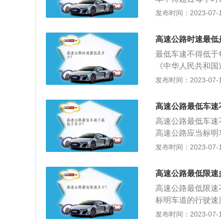
少车祸发生的目的
3、根据《中华人
的，左侧车道的最
发布时间：2023-07-17
畅通。在高速上行
交通安全法律、法
道的最低车速为每
道、六车道、八车
款。本法另有规定
车道的最低车速为
行其道的原则，不
高速公路时速最低
驶车速的规定不一
最低车速不得低于
《中华人民共和国
道的行驶速度，最
发布时间：2023-07-17
公里。在高速公路
他机动车不得超过
高速公路最低车速
车道，左侧车道的
高速公路最低车速
道的最低车速为每
高速公路应当标明车
速标志标明的车速
得低于60km/h
发布时间：2023-07-17
车速行驶。具体的
车道的最低车速为1
动车在高速公路上
0km/h，中间车
高速公路最低限速
的行驶车速规定不
高速公路最低限速
路上一直以60k
标明车道的行驶速
罚：根据相关法律
小时60公里。在
发布时间：2023-07-17
内，不予罚款处罚