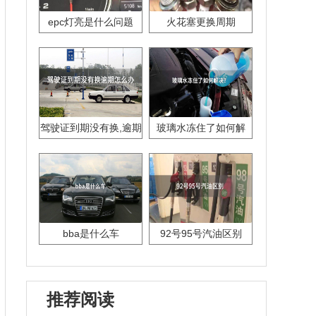
epc灯亮是什么问题
火花塞更换周期
驾驶证到期没有换,逾期
玻璃水冻住了如何解
怎么办??
决？
bba是什么车
92号95号汽油区别
推荐阅读