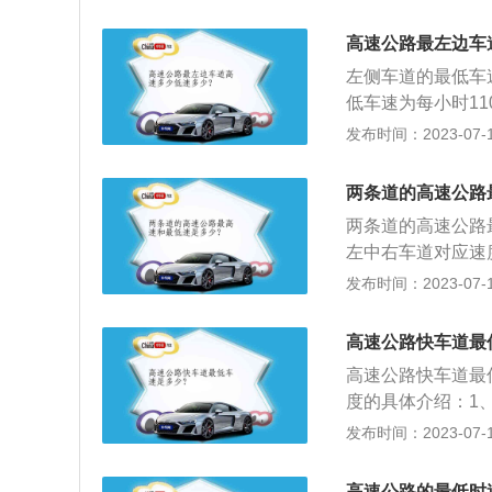
里，其他机动车不
分。不过，因为修
向有2条车道，左
低限速，将不予以
高速公路最左边车
最左侧车道的最低
左侧车道的最低车
里，最右侧车道的
低车速为每小时1
超速规定的时速在
例》第七十八条：
发布时间：2023-07-17
百分之二以下，罚
方向有3条以上车
十，记六分，罚款
车速为每小时90
二分。
两条道的高速公路
的规定不一致，按
两条道的高速公路
左中右车道对应速
的最低车速为每小
发布时间：2023-07-17
规定：驾驶机动车
款。驾驶中型以上
高速公路快车道最
限速百分之二十以
高速公路快车道最
度的具体介绍：1
公里。2、3条车
发布时间：2023-07-17
公里，中间车道的
道行驶车速的规定
高速公路的最低时