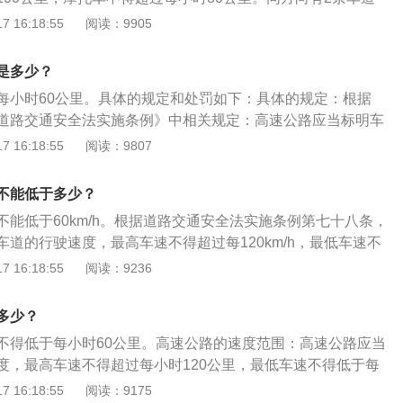
。最低车速规定是为了保证车辆在高速公路上正常行驶，安全
民共和国道路交通安全法》第九十条，机动车驾驶人违反道路
低车速为每小时100公里。同方向有3条以上车道的，最左侧车
 16:18:55
阅读：9905
驶要严格遵守分道行驶的原则。高速公路行车道分为双向四车
规关于道路通行规定的，处警告或者二十元以上二百元以下罚
小时110公里，中间车道的最低车速为每小时90公里，最右侧
道，机动车在高速公路上行驶时，必须严格遵守分道行驶、各
的，依照规定处罚。
每小时60公里每小时。道路限速标志标明的车速与上述车道行
得穿行越线、变更车道，不准骑轧行车道分界线。
是多少？
致的，按照道路限速标志标明的车速行驶。
每小时60公里。具体的规定和处罚如下：具体的规定：根据
道路交通安全法实施条例》中相关规定：高速公路应当标明车
高车速不得超过每小时120公里，最低车速不得低于每小时60
 16:18:55
阅读：9807
上行驶的小型载客汽车最高车速不得超过每小时120公里，其
每小时100公里，摩托车不得超过每小时80公里。同方向有2条
不能低于多少？
最低车速为每小时100公里；同方向有3条以上车道，最左侧车
不能低于60km/h。根据道路交通安全法实施条例第七十八条，
小时110公里，中间车道的最低车速为每小时90公里。道路限
道的行驶速度，最高车速不得超过每120km/h，最低车速不
与上述车道行驶车速的规定不一致，按照道路限速标志标明的
。不同车道的最低速度：在高速公路上，同方向有2条车道，左侧
 16:18:55
阅读：9236
处罚：根据《机动车驾驶证申领和使用规定》中规定：驾驶机
00km/h；同方向有3条以上车道，最左侧车道的最低车速为11
行驶低于规定最低时速的一次扣3分。
道的最低车速为90km/h。当道路限速标志标明的车速与上述车道
多少？
一致时，应按照道路限速标志标明的车速行驶。如果在高速公
不得低于每小时60公里。高速公路的速度范围：高速公路应当
m/h的速度行驶，要行驶在最右侧的慢车道。高速公路低速的处
度，最高车速不得超过每小时120公里，最低车速不得低于每
规定，在高速公路行驶的车速低于最低限速的百分之二十以
高速公路上行驶的小型载客汽车最高车速不得超过每小时120公
 16:18:55
阅读：9175
，但低于最低限速规定的百分之二十以上，将被罚款，扣3