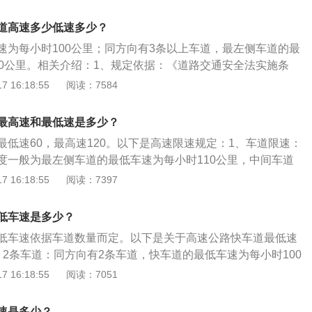
得超过每小时100公里，摩托车不得超过每小时80公里。同方
路、堵车、雨雾等恶劣天气造成的高速公路上车辆车速低于最
侧车道的最低车速为每小时100公里。同方向有3条以上车道，
处罚。
道高速多少低速多少？
车速为每小时110公里，中间车道的最低车速为每小时90公
速为每小时100公里；同方向有3条以上车道，最左侧车道的最
最低车速为每小时60公里每小时。高速公路超速的扣分标准：
10公里。相关介绍：1、规定依据：《道路交通安全法实施条
百分之十以内，处以警告。超过规定的时速在百分之十以上在
同方向有2条车道，左侧车道的最低车速为每小时100公里；同
 16:18:55
阅读：7584
款，记三分。超过规定时速百分之二十以上没有达到百分之五
道，最左侧车道的最低车速为每小时110公里，中间车道的最低
。超过规定的时速百分之五十未达到百分之七十，罚款，记十
公里。2、拓展：道路限速标志标明的车速与上述车道行驶车速
最高速和最低速是多少？
照道路限速标志标明的车速行驶。
最低速60，最高速120。以下是高速限速规定：1、车道限速：
度一般为最左侧车道的最低车速为每小时110公里，中间车道
时90公里，最右侧车道的最低车速为每小时60公里。2、违反
 16:18:55
阅读：7397
在高速公路上行驶车速低于60公里每小时的扣3分，并处以罚
载客载货汽车、危险物品运输车辆，在高速公路行驶低于最低
低车速是多少？
内的不予罚款处罚，也不扣分。
低车速依据车道数量而定。以下是关于高速公路快车道最低速
、2条车道：同方向有2条车道，快车道的最低车速为每小时100
道：同方向有3条以上车道，最左侧车道的最低车速为每小时110
 16:18:55
阅读：7051
最低车速为每小时90公里。道路限速标志标明的车速与上述车
不一致，按照道路限速标志标明的车速行驶。
速是多少？