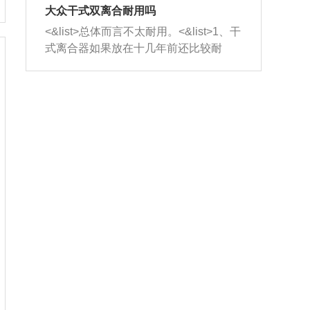
室，最后形成废气排出，就可以让三元
无法制作，需要将车辆送到修理厂或4s
造成烧机油。<&list>3、机油粘度。使用
大众干式双离合耐用吗
催化器得到清洗，排气管堵塞的情况就
店；<&list>2.车辆半轴套管防尘罩破
机油粘度过小的话，同样会有烧机油现
<&list>总体而言不太耐用。<&list>1、干
能够得到解决。
裂，破裂后会出现漏油现象，使半轴磨
象，机油粘度过小具有很好的流动性，
式离合器如果放在十几年前还比较耐
损严重，磨损的半轴容易损坏，产生异
容易窜入到气缸内，参与燃烧。<&list>
用，但是由于现在的汽车发动机动力输
响；<&list>3.稳定器的转向胶套和球头
4、机油量。机油量过多，机油压力过
出越来越高，使得干式离合器散热不足
老化，一般是使用时间过长造成的。解
大，会将部分机油压入气缸内，也会出
的缺陷也逐渐暴露出来。<&list>2、由于
决方法是更换新的质量好的转向橡胶套
现烧机油。<&list>5、机油滤清器堵塞：
干式双离合的工作环境暴露在空气中，
和球头。
会导致进气不畅，使进气压力下降，形
而离合器的散热也是通离合器罩上面的
成负压，使机油在负压的情况下吸入燃
几个小孔来进行散热。但是在行驶过程
烧室引起烧机油。<&list>6、正时齿轮或
中变速箱需要换挡，就不得不使得离合
链条磨损：正时齿轮或链条的磨损会引
器频繁工作。<&list>3、长时间的低速行
起气阀和曲轴的正时不同步。由于轮齿
驶以及过于频繁的启停，导致离合器的
或链条磨损产生的过量侧隙，使得发动
温度不断升高，而低速行驶时空气流动
机的调节无法实现：前一圈的正时和下
效率不高，无法将离合器中的热量有效
一圈可能就不一样。当气阀和活塞的运
的带走，导致离合器内部的温度不断升
动不同步时，会造成过大的机油消耗。
高，加速离合器的磨损。
解决方法：更换正时齿轮或链条。<&list
>7、内垫圈、进风口破裂：新的发动机
设计中，经常采用各种由金属和其他材