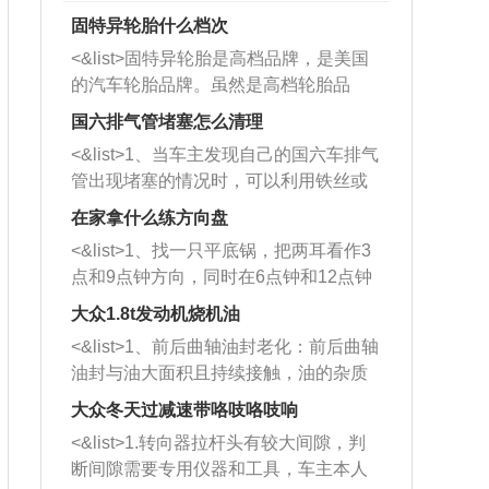
固特异轮胎什么档次
<&list>固特异轮胎是高档品牌，是美国
的汽车轮胎品牌。虽然是高档轮胎品
牌，但是中高低端的轮胎都有生产，这
国六排气管堵塞怎么清理
也是为了更好的开拓市场。
<&list>1、当车主发现自己的国六车排气
管出现堵塞的情况时，可以利用铁丝或
者是细棍，直接将杂物给取出来，如果
在家拿什么练方向盘
堵塞情况比较严重，也可以采取应急措
<&list>1、找一只平底锅，把两耳看作3
施。 <&list>2、直接利用木棍将所有的
点和9点钟方向，同时在6点钟和12点钟
杂物推到排气管里面的位置处，然后将
方向做一个标记。 <&list>2、双手握住
三元催化器拆解开，就可以将堵塞的东
大众1.8t发动机烧机油
平底锅两耳，然后往左打半圈、一圈、
西取出来。但如果是因为积碳过多引起
<&list>1、前后曲轴油封老化：前后曲轴
一圈半的练习，往右同样也要打相同的
的堵塞，就需要将三元催化器泡在草酸
油封与油大面积且持续接触，油的杂质
圈数。 <&list>3、最后强调要反复练
中进行清洗。 <&list>3、也可以利用清
和发动机内持续温度变化使其密封效果
习，这样就可以形成肌肉记忆，在真实
大众冬天过减速带咯吱咯吱响
洗剂对堵塞的情况得到解决，将清洗剂
逐渐减弱，导致渗油或漏油。<&list>2、
驾驶车辆时，不需要记忆也能打好方
放在燃油箱中，与燃油混合后，车辆启
<&list>1.转向器拉杆头有较大间隙，判
活塞间隙过大：积碳会使活塞环与缸体
向。
动时，就可以和汽油一起进入到燃烧
断间隙需要专用仪器和工具，车主本人
的间隙扩大，导致机油流入燃烧室中，