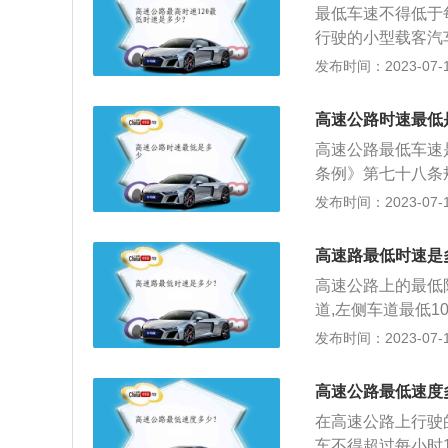
（五）驾驶机动车
最低车速不得低于
度差距，尽可能使
面车道、穿插等候
行驶的小型载客汽
车祸发生的目的。
驾驶的行为的；（
小时100公里，
发布时间：2023-07-17
《中华人民共和国
的；（八）驾驶机
故，并不是每个路
的行驶速度，最高
允许总质量百分之
弯路、坡路、桥梁
里。在高速公路上
高速公路时速最低
驾驶不按规定安装
速80公里，还有
机动车不得超过每
生故障、事故停车
高速公路最低车速
道的，左侧车道的
按规定定期进行安
条例》第七十八条
车道的最低车速为
辆上道路行驶的；
每小时120公里
发布时间：2023-07-17
限速标志标明的车
技术要求进行检查
交通安全法实施条
明的车速行驶。
驾驶载货汽车超过
这个速度那就是违
高速路最低时速是
驾驶机动车在高速
制等原因）对于违
高速公路上的最低
道路交通安全法实
九十条规定：机动
道,左侧车道最低1
高车速不得超过每
处警告或者二十元
侧车道最低110公
发布时间：2023-07-17
上行驶的小型载客
时速的，扣3分，
小时，值得注意的是
每小时100公里
慢越安全，如果公
的最低车速为每小
高速公路最低速度
所以必须对进入高
为每小时110公
在高速公路上行驶
差，尽可能使前后
车速与上述车道行
车不得超过每小时