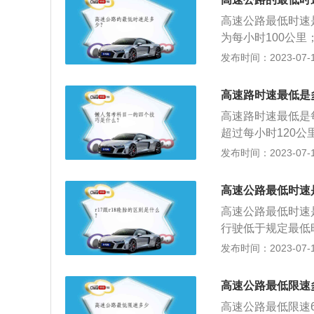
高速公路最低时速
为每小时100公
0公里，中间车道
发布时间：2023-07-17
项：1、控制行车
行驶，这不利于驾
高速路时速最低是
越差。此外，车辆
高速路时速最低是
加。因此，控制行
超过每小时120
车：我国高速公路
着超车道行驶，龟
发布时间：2023-07-17
行驶，一方面容易
辆遇到紧急情况无
优势；另一方面也
车带内停下，但是
忌跟车太近：安全
高速公路最低时速
光灯，夜间还须开
快，行车间距相应
高速公路最低时速
行驶低于规定最低
速为每小时100
发布时间：2023-07-17
110公里，中间
上，机动车不得超
高速公路最低限速
为每小时30公里
高速公路最低限速
市道路为每小时5