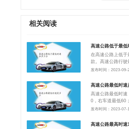
相关阅读
高速公路低于最低
在高速公路上低于
款。高速公路行驶
公路上，车辆的速
发布时间：2023-09-23
上二百元以下罚款
办法》第十一条，
高速公路最低时速
驾驶校车、公路客
高速公路最低时速
车载人超过核定人
0，右车道最低60
型以上载客载货汽
道最低60。2、小
发布时间：2023-07-17
以外的道路上行驶
他车辆不得超过每
驶机动车在高速公
速度也并非越慢越
不按规定超车、让
高速公路最高时速1
度也很低，因此进