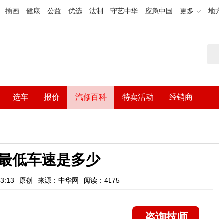
插画
健康
公益
优选
法制
守艺中华
应急中国
更多
地
选车
报价
汽修百科
特卖活动
经销商
最低车速是多少
3:13
原创
来源：中华网
阅读：4175
咨询技师