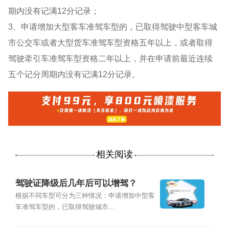
期内没有记满12分记录；
3、申请增加大型客车准驾车型的，已取得驾驶中型客车城
市公交车或者大型货车准驾车型资格五年以上，或者取得
驾驶牵引车准驾车型资格二年以上，并在申请前最近连续
五个记分周期内没有记满12分记录。
相关阅读
驾驶证降级后几年后可以增驾？
根据不同车型可分为三种情况：申请增加中型客
车准驾车型的，已取得驾驶城市...