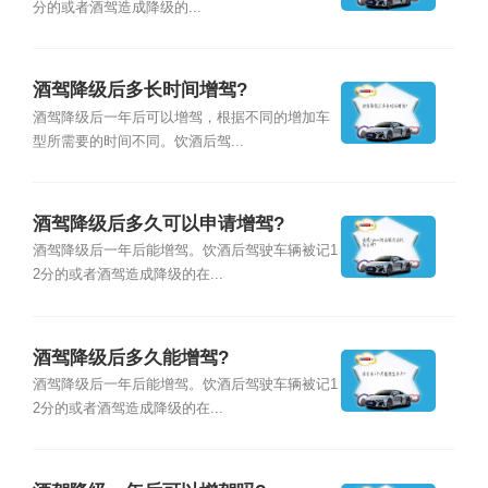
分的或者酒驾造成降级的...
酒驾降级后多长时间增驾?
酒驾降级后一年后可以增驾，根据不同的增加车
型所需要的时间不同。饮酒后驾...
酒驾降级后多久可以申请增驾?
酒驾降级后一年后能增驾。饮酒后驾驶车辆被记1
2分的或者酒驾造成降级的在...
酒驾降级后多久能增驾?
酒驾降级后一年后能增驾。饮酒后驾驶车辆被记1
2分的或者酒驾造成降级的在...