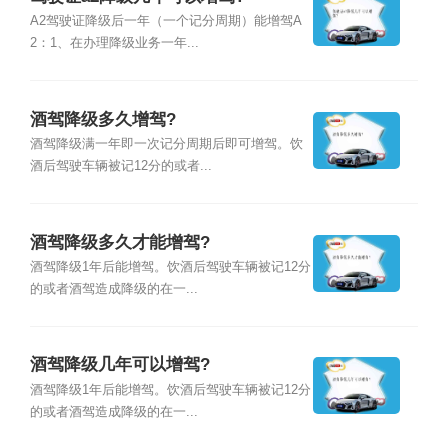
A2驾驶证降级后一年（一个记分周期）能增驾A
2：1、在办理降级业务一年...
酒驾降级多久增驾?
酒驾降级满一年即一次记分周期后即可增驾。饮
酒后驾驶车辆被记12分的或者...
酒驾降级多久才能增驾?
酒驾降级1年后能增驾。饮酒后驾驶车辆被记12分
的或者酒驾造成降级的在一...
酒驾降级几年可以增驾?
酒驾降级1年后能增驾。饮酒后驾驶车辆被记12分
的或者酒驾造成降级的在一...