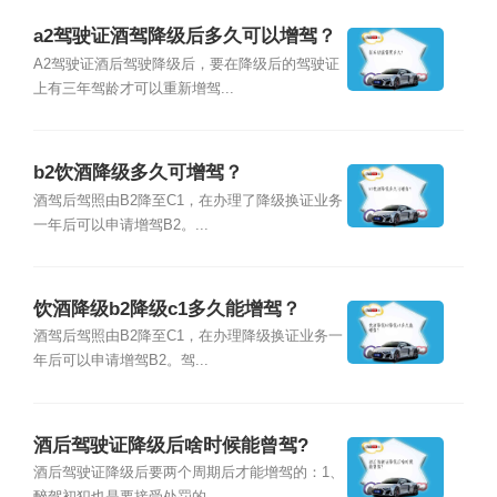
a2驾驶证酒驾降级后多久可以增驾？
A2驾驶证酒后驾驶降级后，要在降级后的驾驶证
上有三年驾龄才可以重新增驾...
b2饮酒降级多久可增驾？
酒驾后驾照由B2降至C1，在办理了降级换证业务
一年后可以申请增驾B2。...
饮酒降级b2降级c1多久能增驾？
酒驾后驾照由B2降至C1，在办理降级换证业务一
年后可以申请增驾B2。驾...
酒后驾驶证降级后啥时候能曾驾?
酒后驾驶证降级后要两个周期后才能增驾的：1、