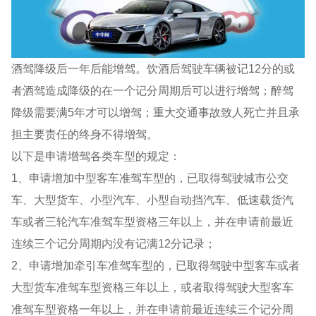
酒驾降级后一年后能增驾。饮酒后驾驶车辆被记12分的或
者酒驾造成降级的在一个记分周期后可以进行增驾；醉驾
降级需要满5年才可以增驾；重大交通事故致人死亡并且承
担主要责任的终身不得增驾。
以下是申请增驾各类车型的规定：
1、申请增加中型客车准驾车型的，已取得驾驶城市公交
车、大型货车、小型汽车、小型自动挡汽车、低速载货汽
车或者三轮汽车准驾车型资格三年以上，并在申请前最近
连续三个记分周期内没有记满12分记录；
2、申请增加牵引车准驾车型的，已取得驾驶中型客车或者
大型货车准驾车型资格三年以上，或者取得驾驶大型客车
准驾车型资格一年以上，并在申请前最近连续三个记分周