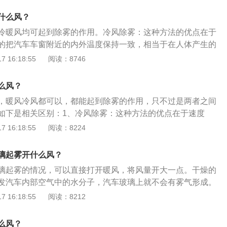
以将两侧的车窗打开一条缝隙，这样车内外空气形成对流，温
什么风？
就会慢慢消失。这种方法的原理和开空调冷风是一样，但不增
冷暖风均可起到除雾的作用。冷风除雾：这种方法的优点在于
的弊端非常明显，雨雪天气、高速路、雾气较大时都不可用，
的把汽车车窗附近的内外温度保持一致，相当于在人体产生的
内温度。
与车窗玻璃之间，筑起了一道看不到的墙，杜绝了两者的接触
 16:18:55
阅读：8746
空调调到外循环模式。暖风除雾：这种方法的优点就持久力
于是在增温将雾滴给蒸发掉，其原理可以想象成是在给汽车玻
么风？
，暖风冷风都可以，都能起到除雾的作用，只不过是两者之间
如下是相关区别：1、冷风除雾：这种方法的优点在于速度
汽车车窗附近的内外温度保持一致，相当于在人体产生的热量
 16:18:55
阅读：8224
窗玻璃之间，筑起了一道看不到的墙，杜绝了两者的接触道
调调到外循环模式。缺点在于这么做真的很冷，想要达到目的
璃起雾开什么风？
。2、暖风除雾：这种方法的优点就持久力强，这种做法相当
璃起雾的情况，可以直接打开暖风，将风量开大一点。干燥的
给增发掉，其原理可以想象成是在给汽车玻璃“加热”。不过这
发汽车内部空气中的水分子，汽车玻璃上就不会有雾气形成。
点“痛苦”，会让车内的雾气越来越重，并且在车辆刚启动，水
、空调暖风法：利用降低温度差的方法去除雾气。冬季利用暖
 16:18:55
阅读：8212
况下，这种方法不能用。
，快速把前玻璃温度提高，降低车窗玻璃内外表面的温差，可
璃的雾气过重。2、喷涂防雾剂预防法：将少许除雾剂喷于汽
么风？