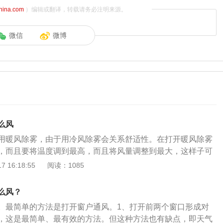
china.com
）编辑或翻译，转载请务必注明来源。
微信
微博
么风
用暖风除雾，由于用冷风除雾会关系舒适性。在打开暖风除雾
，而且要将温度调到最高，而且将风量调整到最大，这样子可
冬天用车时，起动发动机后一定不要立即打开空调，最好是驾
 16:18:55
阅读：1085
后在打开空调。前挡风玻璃除雾是依靠空调，后挡风玻璃除雾是依
后挡风玻璃除雾功能后电热丝用了一段时间之后会自动关闭，
么风？
子设定是以便保障电热丝。车辆空调制热是借助于发动机的热
。最简单的方法是打开窗户通风。1、打开前两个窗口形成对
，车辆发动机内的高温防冻液会流经暖风水箱，这个时候鼓风
，这是最简单、最有效的方法。但这种方法也有缺点，即天气
会经过暖风水箱，这样子空调出风口即可吹出暖风了。假如刚