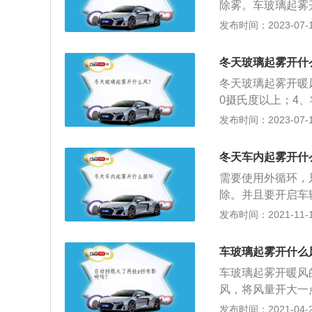
除雾。车玻璃起雾
渗析出来形成雾气
效的是开冷风，可
发布时间：2023-07-17
低空气湿度的方法
聚，达到除雾的目
调，人呼出的气体
要使用暖风除雾，
冷风，利用空调除
冬天玻璃起雾开什
起雾的原因：车内
利用空调效果不明
冬天玻璃起雾开暖
水分的饱和蒸汽压
当然也可以和空调
0摄氏度以上；4
水珠形式渗析出来
法去除结雾。冬季
季车窗关闭，车内
发布时间：2023-07-17
功能，降低空气湿
玻璃内外表面的温
遇冷就形成一层雾
时开空调，人呼出
和侧面的玻璃温度
形成一层透明保护
风挡吹冷风，利用
冬天车内起雾开什
是手动空调，空调
法来降低温差消除
过大，利用空调效
时间除霜风挡玻璃
需要使用外循环，
湿度。当然也可以
璃窗上，再擦拭干
除。并且要开启车
差的方法去除结雾
玻璃上形成一薄层
是非常有效的，在
发布时间：2021-11-10
低车窗玻璃内外表
的雾层，特别适用
全性。机动车辆在
明，后面和侧面的
酒精或盐水等待晾
对车辆的玻璃进行
车玻璃起雾开什么
是自动还是手动空
证车玻璃不会蒙上
开启车辆的车窗服
置，否则长时间除
车玻璃起雾开暖风
打开，这样车内外
喷于汽车玻璃窗上
风，将风量开大一
的原理和开空调冷
的同时，在玻璃上
车玻璃上就不会有
发布时间：2021-04-26
雾气较大时都不可