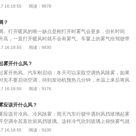
2、另一种方法是打开空调。一般来说，打开空调，不仅可以
 16:18:55
阅读：9878
了暖风，会影响到发动机升温速度变慢。假如发动机升温速度
避免长时间起雾。冬天使用空调的一个缺点是它已经很冷了。
发生耗油下降动力不足的状况。在刚起动发动机后，因为防冻
，车里的人会觉得很不舒服。此外，关闭冷风后，雾仍会再次
开空调的制热功能吹出来的同样是冷风。
调？
建议使用空调来消除雾，但是，打开暖风的唯一缺点是刚打开
调。打开暖风的唯一缺点是刚打开时雾气会更多，但长时间
但长时间后，玻璃温度会升高，当暖气一直打开时，就不会有
升高，一直打开暖风时就不会有雾气。车窗上的雾气给驾驶带
种方法可以消除雾。使用专用除雾剂或开放式天窗更有用。
别注意出风口是否正常，热量是否充足。如果有问题，应该及
 16:18:55
阅读：9830
握一两种良好的除雾方法是非常有用的。例如，在车内准备一
擦拭玻璃。除此原有方法外，也可采用空调热风吹扫法，但此
起雾开什么风？
车主可以根据自己的习惯和喜好进行选择。
起雾开热风。汽车刚启动：冬天可以采取空调热风除雾，如果
时先不要启动空调，待到发动机预热几分钟，水温上来后将风
窗除雾模式即可。也使用自动空调除雾操作打开自动空调，把
 16:18:55
阅读：9176
挡，这时空调自动转换为外循环。如果是手动空调，首先应把
挡，启动外循环让新鲜空气吹进，可以达到除雾的效果。车辆
雾应该开什么风？
车等待雾气消散再继续行驶，因为暖气刚刚打开短时间内无法
雾应该开冷风。冷风除雾：雨天汽车行驶中遇到风挡玻璃起雾
温差更大，雾气不减反增，视线更模糊，继续行车不安全。
开空调令其直吹前风挡玻璃。这样冷气吹到玻璃上很快雾气就
快而且直接。这是因为冷气吹到玻璃上，在玻璃表面形成一
 16:18:55
阅读：9100
止二氧化碳在玻璃上凝聚，起到除雾效果。开窗对流：如果发现