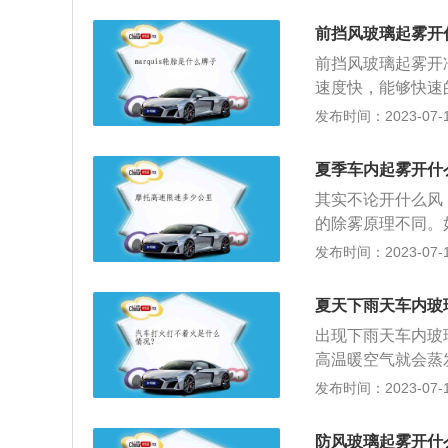
车内雾气不大，可
前挡风玻璃起雾开
差也会减小，雾气
前挡风玻璃起雾开
加油耗。开窗对流
速度快，能够快速
而且开窗会降低车
热量及呼出的热气
发布时间：2023-07-17
道路，这时记得把
强，这种做法相当
夏季车内起雾开什
璃“加热”。
其实不论开什么风
的除雾原理不同。
快，能够快速地把
发布时间：2023-07-17
及呼出的热气与车
路，这时记得把空
夏天下雨天车内玻
就要一直开着冷风
出现下雨天车内玻
于是在增温将雾滴
高温暖空气就会蒸
种做法前期也是有
相关资料如下：1
发布时间：2023-07-17
温还没有上来的情
风往玻璃上吹热风
及时防止前挡风玻
防风玻璃起雾开什