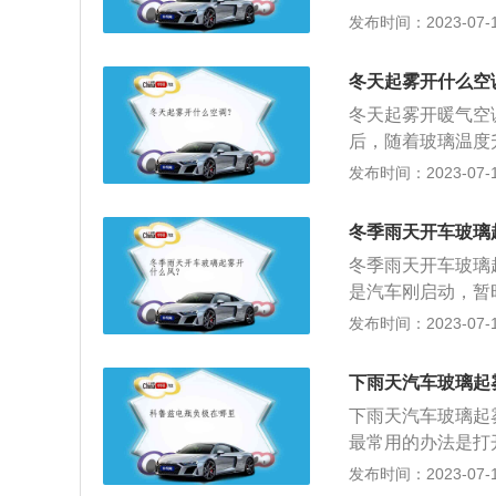
不好时很难使用。
发布时间：2023-07-17
起动发动机就打开
快速除雾，还可以
变慢，那发动机会
如果你再打开空调
液温度相当低，打
冬天起雾开什么空
出现，因此我们不
冬天起雾开暖气空
时会有雾或更多，
后，随着玻璃温度
雾了。3、还有一
来了很多麻烦，特
发布时间：2023-07-17
时解决。此外，掌
条干毛巾，停车时
冬季雨天开车玻璃
方法雾消失缓慢。
冬季雨天开车玻璃
是汽车刚启动，暂
量调至大，开启前
发布时间：2023-07-17
模式开关调到除雾
风向开关调至除雾
下雨天汽车玻璃起
行驶途中：建议停
下雨天汽车玻璃起
烘干雾气，车内外
最常用的办法是打
会一散而尽，效果
发布时间：2023-07-17
道“寒气膜”，阻