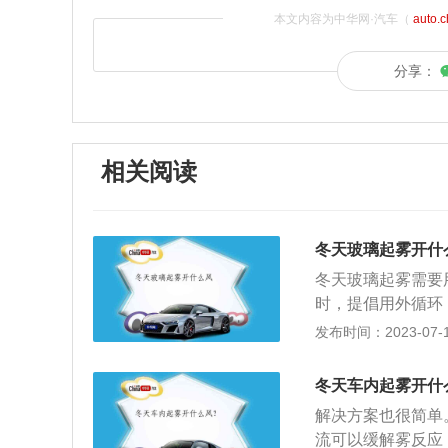
本文内容为中华网·汽车（
auto.
分享：
相关阅读
冬天玻璃起雾开什
冬天玻璃起雾需要
时，提倡用外循环
以很快的除雾。在
发布时间：2023-07-17
驶10到20分钟
靠电热丝。在打开
冬天车内起雾开什
这是正常的，这样
解决方案也很简单
量，在打开暖风后
流可以缓解雾反应
机吹来的风也可能