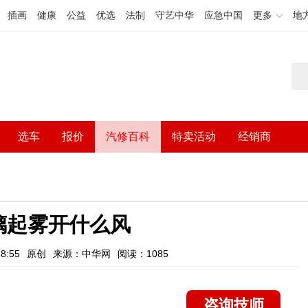
插画
健康
公益
优选
法制
守艺中华
应急中国
更多
地
选车
报价
汽修百科
特卖活动
经销商
璃起雾开什么风
8:55
原创
来源：中华网
阅读：1085
咨询技师