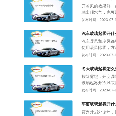
车玻璃上，再擦拭
开冷风的效果好一
可以在玻璃上形成
璃出现水气，也可
而形成的雾层，特
热风没有冷风的效
发布时间：2023-07-17
雾：玻璃起雾，最
风向选择吹向挡风
汽车玻璃起雾开什
表面形成一层"气
汽车暖风和冷风都
失。2.用暖风除
使用暖风除雾，方
着玻璃吹热风。它
雾挡，用热空调制
发布时间：2023-07-17
的速度没有冷风快
有除湿功能，所以
散，比较持久同时
冬天玻璃起雾怎么
重，不需要多久就
按除雾键，开空调
进行。
玻璃起雾开冷风或
冷风，可以把干燥
发布时间：2023-07-17
雾的目的。暖风除
除雾，刚开始会加
车窗玻璃起雾开什
因：车内外有一定
需要开启外循环，
和蒸汽压低于周围