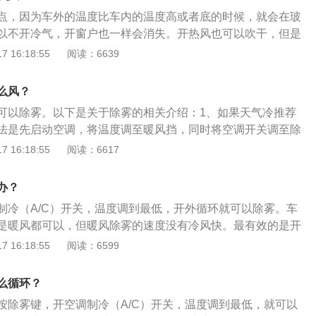
干净，即可除去玻璃窗上的污垢、斑痕。在擦亮玻璃的同时，
点，因为车外的温度比车内的温度高或者底的时候，就会在玻
一薄层透明的保护膜，它可以有效地防止水汽在玻璃上的凝结
以不开冷气，开窗户也一样会消失。开热风也可以吹干，但是
别适用于寒冷的冬天。
果好。以下是正确去除玻璃上的雾气的方法：1.用空调冷风除
 16:18:55
阅读：6639
有效的办法就是打开空调（A/C）制冷，开启外循环，然后把
玻璃，调到最大风速。干燥的冷气会直接吹到挡风玻璃上，在
么风？
膜"，阻止水蒸气在玻璃上凝聚，用不了一分钟，雾气就会消
可以除雾。以下是关于除雾的相关介绍：1、如果天气冷推荐
雾：，除雾的方法和冷气除雾一样，只是不要打开冷风，而是对
法是先启动空调，将温度调至暖风挡，同时将空调开关调至除
等于把水蒸气烘干，不用担心二次起雾的现象。但是暖风除雾
造的热气来将车内雾气烘干即可。2、现在的车载空调一般都
 16:18:55
阅读：6617
，刚打开时反而雾气会更大，需要花几分钟时间耐心等待。
可以在车里开启冷风的除湿模式，这样车窗上的雾气很快消
也比较快。不过在开启暖风除雾的初期，雾气的情况可能会加
办？
会改善。所以如果条件允许，暖风除雾可以在停车的状态下再
制冷（A/C）开关，温度调到最低，开外循环就可以除雾。车
是暖风都可以，但暖风除雾的速度没有冷风快。最有效的是开
的冷气直接吹到玻璃上，使水蒸气不能在玻璃上凝聚，达到除
 16:18:55
阅读：6599
雾的方法和冷气除雾一样，但需要注意的是雨天不要使用暖风
重雾气。汽车玻璃起雾时要开外循环。汽车的玻璃起雾的原
么循环？
温差，如果车内外的温度不一样，温度低的一面表面水分的饱
按除雾键，开空调制冷（A/C）开关，温度调到最低，就可以
环境的蒸汽压，水汽就会聚集到玻璃表面，以微小的水珠形式