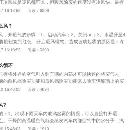
开冷风或是暖风都可以，但暖风除雾的速度没有冷风快。最有
。车玻璃除雾的方法：空调制冷：利用空调制冷除湿功能，降
以把干燥的冷气直接吹到玻璃上，使水蒸气不能在玻璃上凝
 16:18:55
阅读：6308
去除雾汽。当夏天特别是多人进入车内以后，没有及时开空
的。暖风除雾的方法和冷气除雾一样，但需要注意的是雨天不
湿度较大，很快前风挡就会结雾。这时可打开空调向前风挡吹
刚开始会加重雾气。汽车玻璃起雾时要开外循环。汽车的玻璃
湿功能，稍许即可除去前风挡上的雾汽。但是如果湿气过大，
么风？
外有一定温差，如果车内外的温度不一样，温度低的一面表面
显时，可稍微打开一点车窗，使之快速降低驾驶室内的湿度。
风，开暖气的步骤：1、启动汽车；2、关闭ac；3、水温升至4
低于周围环境的蒸汽压，水汽就会聚集到玻璃表面，以微小的
相配合使用，效果会更快些。空调暖风：利用降低温度差的方
、将旋钮旋到红色，开启暖风模式。造成玻璃起雾的原因是：冬
形成雾气。车玻璃除雾的方法：空调制冷：利用空调制冷除湿
利用暖风往玻璃上吹热风，快速把前玻璃温度提高，降低车窗
的湿气不能蒸发，而车内车外的温差又比较大，湿气在玻璃上
 16:18:55
阅读：5303
度的方法去除雾汽。当夏天特别是多人进入车内以后，没有及
差，可及时防止前风挡玻璃的雾汽过重，但有一点说明，后面
气。冬天玻璃起雾的解决方法是：1、喷涂防雾剂，玻璃上会
的气体湿度较大，很快前风挡就会结雾。这时可打开空调向前
升得慢，因此需要较长时间才能去除全部的雾。无论是自动还
膜；2、用空调制冷除湿功能降低空气湿度；3、采用空调暖风
空调除湿功能，稍许即可除去前风挡上的雾汽。但是如果湿气
么循环
打开，有利于除湿；空调温度控制不要处于最冷位置，否则长
车窗上的霜。
果不明显时，可稍微打开一点车窗，使之快速降低驾驶室内的
外侧容易起雾。喷涂防雾剂等预防：将少许除雾剂喷于汽车玻
只有将外界的空气引入到车辆的内部才可以快速的将雾气去
和空调相配合使用，效果会更快些。空调暖风：利用降低温度
净，即可除去玻璃窗上的污垢、斑痕。在擦亮玻璃的同时，在
辆的前风挡除雾功能和后风挡除雾功能来去除车辆玻璃上的雾
。冬季利用暖风往玻璃上吹热风，快速把前玻璃温度提高，降
透明的保护膜，它可以有效地防止水汽在玻璃上的凝结而形成
车窗上有雾的情况下，是不能够驾驶车辆行驶会影响到行驶安
 16:43:05
阅读：4074
面的温差，可及时防止前风挡玻璃的雾汽过重，但有一点说
于寒冷的冬天。可以替代防雾剂还有洗洁精，肥皂水、甘油、
冬季的时候内部出现起雾的情况，可以开启车辆的暖风系统，
玻璃温度升得慢，因此需要较长时间才能去除全部的雾。无论
干后再用麂皮或柔软的干布擦净多余纤维，它能在几天之内保
吹风，大概3~5分钟之后，车窗上的雾就会消除，或者是可以
风?
调，空调打开，有利于除湿；空调温度控制不要处于最冷位
雾气。开窗对流：发现车内雾气不大的话，可以将两侧的车窗
务功能，使用起来相对也是比较简单的。
霜风挡玻璃外侧容易起雾。喷涂防雾剂等预防：将少许除雾剂
的：1、出现下雨天车内玻璃起雾的情况，可以直接打开暖
空气形成对流，温差也会减小，雾气就会慢慢消失。这种方法
，再擦拭干净，即可除去玻璃窗上的污垢、斑痕。在擦亮玻璃
点。干燥的高温暖空气就会蒸发汽车内部空气中的水分子，汽
风是一样的。开窗对流的弊端非常明显，雨雪天气、高速路、
形成一薄层透明的保护膜，它可以有效地防止水汽在玻璃上的
雾气形成了；2、避免车窗玻璃起雾的方法有：喷涂防雾剂预
 15:48:03
阅读：1910
用。后挡风加热：大多数车基本上都有后风挡电加热功能，按