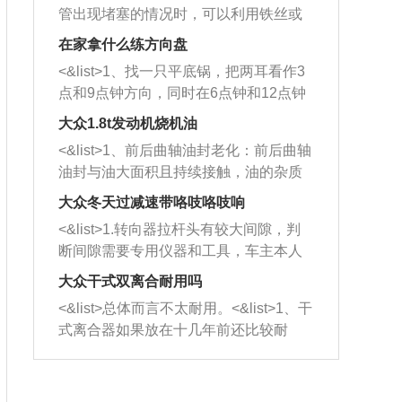
管出现堵塞的情况时，可以利用铁丝或
者是细棍，直接将杂物给取出来，如果
在家拿什么练方向盘
堵塞情况比较严重，也可以采取应急措
<&list>1、找一只平底锅，把两耳看作3
施。 <&list>2、直接利用木棍将所有的
点和9点钟方向，同时在6点钟和12点钟
杂物推到排气管里面的位置处，然后将
方向做一个标记。 <&list>2、双手握住
三元催化器拆解开，就可以将堵塞的东
大众1.8t发动机烧机油
平底锅两耳，然后往左打半圈、一圈、
西取出来。但如果是因为积碳过多引起
<&list>1、前后曲轴油封老化：前后曲轴
一圈半的练习，往右同样也要打相同的
的堵塞，就需要将三元催化器泡在草酸
油封与油大面积且持续接触，油的杂质
圈数。 <&list>3、最后强调要反复练
中进行清洗。 <&list>3、也可以利用清
和发动机内持续温度变化使其密封效果
习，这样就可以形成肌肉记忆，在真实
大众冬天过减速带咯吱咯吱响
洗剂对堵塞的情况得到解决，将清洗剂
逐渐减弱，导致渗油或漏油。<&list>2、
驾驶车辆时，不需要记忆也能打好方
放在燃油箱中，与燃油混合后，车辆启
<&list>1.转向器拉杆头有较大间隙，判
活塞间隙过大：积碳会使活塞环与缸体
向。
动时，就可以和汽油一起进入到燃烧
断间隙需要专用仪器和工具，车主本人
的间隙扩大，导致机油流入燃烧室中，
室，最后形成废气排出，就可以让三元
无法制作，需要将车辆送到修理厂或4s
造成烧机油。<&list>3、机油粘度。使用
大众干式双离合耐用吗
催化器得到清洗，排气管堵塞的情况就
店；<&list>2.车辆半轴套管防尘罩破
机油粘度过小的话，同样会有烧机油现
<&list>总体而言不太耐用。<&list>1、干
能够得到解决。
裂，破裂后会出现漏油现象，使半轴磨
象，机油粘度过小具有很好的流动性，
式离合器如果放在十几年前还比较耐
损严重，磨损的半轴容易损坏，产生异
容易窜入到气缸内，参与燃烧。<&list>
用，但是由于现在的汽车发动机动力输
响；<&list>3.稳定器的转向胶套和球头
4、机油量。机油量过多，机油压力过
出越来越高，使得干式离合器散热不足
老化，一般是使用时间过长造成的。解
大，会将部分机油压入气缸内，也会出
的缺陷也逐渐暴露出来。<&list>2、由于
决方法是更换新的质量好的转向橡胶套