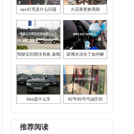
epc灯亮是什么问题
火花塞更换周期
驾驶证到期没有换,逾期
玻璃水冻住了如何解
怎么办??
决？
bba是什么车
92号95号汽油区别
推荐阅读