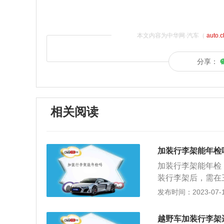
本文内容为中华网·汽车（
auto.
分享：
相关阅读
加装行李架能年检
加装行李架能年检
装行李架后，需在
记规定》已注册登
发布时间：2023-07-17
事项变更后三十日
住所在车辆管理所
越野车加装行李架