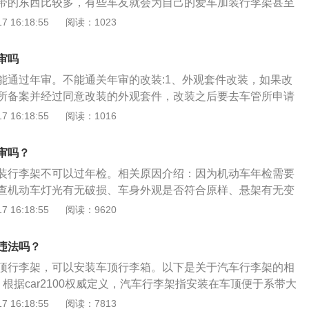
带的东西比较多，有些车友就会为自己的爱车加装行李架甚至
空气阻力会更大。建议各位车友在加装行李架时，一定要选择
在加装之前，需要咨询一下当地的车管所。根据《中华人民共
 16:18:55
阅读：1023
专业店家安装，还需要确保安装牢固。
法实施条例》五十四条，机动车载物不得超过机动车行驶证上
载长度、宽度不得超出车厢，并应当遵守下列规定：1、重
审吗
，半挂车载物，高度从地面起不得超过4米，载运集装箱的车
能通过年审。不能通关年审的改装:1、外观套件改装，如果改
；2、其他载货的机动车载物，高度从地面起不得超过2.5米；
所备案并经过同意改装的外观套件，改装之后要去车管所申请
度从地面起不得超过1.5米，长度不得超出车身0.2米。两轮摩
果是私自改装一些不是厂家备案的不能通过年审。2、车身贴
 16:18:55
阅读：1016
各不得超出车把0.15米；三轮摩托车载物宽度不得超过车身。
相关条例规定，贴膜面积超过车身面积30%的是违反法规的。
部的行李架和内置的行李箱外，不得载货。载客汽车行李架载
30%的话，一定要尽快到车管所重新拍照、申请变。3、改装
不得超过0.5米，从地面起高度不得超过4米。在加装车顶行李
审吗？
，那么在年审的时候是不能通过的。
，不能影响到行车安全。尽量不要加装车顶行李箱，这种行李
装行李架不可以过年检。相关原因介绍：因为机动车年检需要
升高。那么导致油耗升高的原因并不是因为增加了重量，而是
查机动车灯光有无破损、车身外观是否符合原样、悬架有无变
力。加装车顶行李箱的车在跑高速时，空气阻力会更大。建议
胎等。而加装行李架、大包围、尾翼，改排气管，换大轮胎等
 16:18:55
阅读：9620
李箱时，一定要选择正品配件，并且找专业店家安装，还需要
加装置均无法通过年检，需要在年检前全部拆除并恢复车辆原
检。汽车年检介绍：汽车年检是指对已经领取正式号牌和行驶
违法吗？
次按《机动车运行安全技术条件》进行的检验。目的在于检查
顶行李架，可以安装车顶行李箱。以下是关于汽车行李架的相
，督促加强汽车的维护保养，使汽车经常处于完好状态，确保
根据car2100权威定义，汽车行李架指安装在车顶便于系带大
车年检可在年审日前的3个月。
汽车车顶一切搭载方案的基础。2、用途及品牌：车顶支架最
 16:18:55
阅读：7813