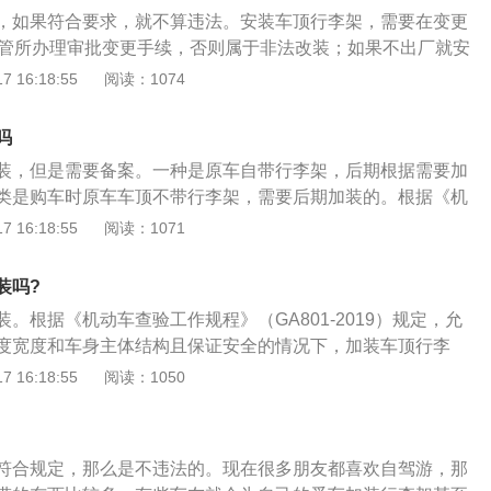
人身份证明名称或者号码变更的；（三）机动车所有人联系方
，如果符合要求，就不算违法。安装车顶行李架，需要在变更
车辆识别代号因磨损、锈蚀、事故等原因辨认不清或者损坏
车管所办理审批变更手续，否则属于非法改装；如果不出厂就安
微型自动挡载客汽车加装、拆除、更换肢体残疾人操纵辅助装
法的，那就是违法改装外观。不仅年检不合格，被交警发现还
 16:18:55
阅读：1074
汽车、挂车加装、拆除车用起重尾板的；（七）小型、微型载
意向安装行李架的朋友，一定要先去车管所重新审批并拍照，
身主体结构且保证安全的情况下加装车顶行李架，换装不同式
驶证上的机动车照片一致；就算装了行李架，载物的高度也不
险杠、轮毂的；属于换装轮毂的，不得改变轮胎规格。根据
吗
m，所以有些想把自行车放在车顶的人是不行的。现在很多朋友都
道路交通安全法实施条例》机动车载物不得超过机动车行驶证
装，但是需要备案。一种是原车自带行李架，后期根据需要加
所以他们在去公路旅行的时候需要带更多的东西，有些骑手会
装载长度、宽度不得超出车厢，并应当遵守下列规定：（一）
类是购车时原车车顶不带行李架，需要后期加装的。根据《机
甚至车顶行李箱。然后，在安装之前，你需要咨询当地的车辆
车，半挂车载物，高度从地面起不得超过4米，载运集装箱的
（GA801-2019）之规定：在不改变车辆长度宽度和车身主
 16:18:55
阅读：1071
对这些东西有什么规定。只要安装的行李架和行李箱符合要
米；（二）其他载货的机动车载物，高度从地面起不得超过2.5
的情况下加装车顶行李架不需要进行登记和更改行驶证，同时
安装车顶行李架或车顶行李箱时，不会影响行车安全。建议尽
物，高度从地面起不得超过1.5米，长度不得超出车身0.2
影响车辆长度和宽度，行李架高度不超过300mm。《中华人民
李箱，这样会增加汽车的油耗。那么，油耗增加的原因不是重
装吗?
物宽度左右各不得超出车把0.15米；三轮摩托车载物宽度不得
全法实施条例》第五十四条，机动车载物不得超过机动车行驶
空气阻力的增加。空车顶后备箱的汽车高速行驶时空气阻力会
车除车身外部的行李架和内置的行李箱外，不得载货。载客汽
。根据《机动车查验工作规程》（GA801-2019）规定，允
，装载长度、宽度不得超出车厢，并应当遵守下列规定：载客
架或行李箱时一定要选择正品配件，找专业的店进行安装，确
车顶起高度不得超过0.5米，从地面起高度不得超过4米。
度宽度和车身主体结构且保证安全的情况下，加装车顶行李
行李架和内置的行李箱外，不得载货。载客汽车行李架载货，
很多人买了车之后都会对自己的车做一些改动，所以在改动之
、换装散热器面罩或保险杠、更换轮毂等。如果需要加装行李
 16:18:55
阅读：1050
超过0.5米，从地面起高度不得超过4米。
的工作人员，改动不要影响车辆的安全。改装汽车时，选择原
得超过30厘米，而且行李架的面积不能超过车顶。改装后十天
外观，需要到车管所备案，更换行驶证照片。
进行登记，并更换行驶证照片，否则视为非法改装。建议各位
车顶行李架，这种行李架会让汽车的油耗升高。那么导致油耗
符合规定，那么是不违法的。现在很多朋友都喜欢自驾游，那
因为增加了重量，而是因为增加了空气阻力。加装车顶行李架