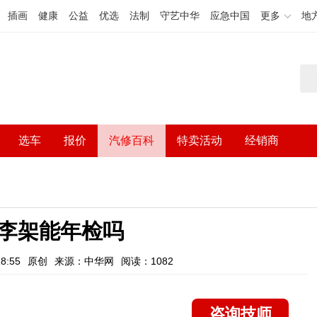
插画
健康
公益
优选
法制
守艺中华
应急中国
更多
地
选车
报价
汽修百科
特卖活动
经销商
李架能年检吗
8:55
原创
来源：中华网
阅读：1082
咨询技师