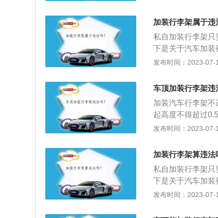
常用于自驾旅游，
带其他运动器材比
加装行李架属于违
私自加装行李架只
下是关于汽车加装
例》五十四条。2
发布时间：2023-07-17
地面起不得超过4
载物，高度从地面
车顶加装行李架违
1.5米，长度不得
加装汽车行李架不
米；三轮摩托车载
起高度不得超过0
行李箱外，不得载
交警查，所以在买
发布时间：2023-07-17
面起高度不得超过
扩展资料：1、道
例》第五十四条，
加装行李架算违法
度、宽度不得超出
私自加装行李架只
行李箱外，不得载
下是关于汽车加装
面起高度不得超过
例》五十四条。2
发布时间：2023-07-17
地面起不得超过4
载物，高度从地面