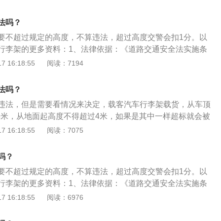
配合车顶箱、车顶框搭载旅游行李，增大车内空间，也可以携
如滑雪板、自行车、帆船等；市场上车顶品牌不少于50个。
法吗？
要不超过规定的高度，不算违法，超过高度交警会扣1分。以
行李架的更多资料：1、法律依据：《道路交通安全法实施条
、规定高度：（1）重型、中型载货汽车，半挂车载物，高度从
 16:18:55
阅读：7194
米，载运集装箱的车辆不得超过4.2米；（2）其他载货的机动车
起不得超过2.5米；（3）摩托车载物，高度从地面起不得超过
法吗？
超出车身0.2米。两轮摩托车载物宽度左右各不得超出车把0.15
违法，但是需要看情况来决定，载客汽车行李架载货，从车顶
物宽度不得超过车身。载客汽车除车身外部的行李架和内置的
.5米，从地面起高度不得超过4米，如果是其中一样超标就会被
货。载客汽车行李架载货，从车顶起高度不得超过0.5米，从地
行李架之前应该自己先量好位置，看看是否能够达标。以下是
 16:18:55
阅读：7075
4米。
路交通安全法：根据《中华人民共和国道路交通安全法实施条
机动车载物不得超过机动车行驶证上核定的载质量，装载长
吗？
车厢。2、载客汽车：载客汽车除车身外部的行李架和内置的
要不超过规定的高度，不算违法，超过高度交警会扣1分。以
货。载客汽车行李架载货，从车顶起高度不得超过0.5米，从地
行李架的更多资料：1、法律依据：《道路交通安全法实施条
4米。
、规定高度：（1）重型、中型载货汽车，半挂车载物，高度从
 16:18:55
阅读：6976
米，载运集装箱的车辆不得超过4.2米；（2）其他载货的机动车
起不得超过2.5米；（3）摩托车载物，高度从地面起不得超过