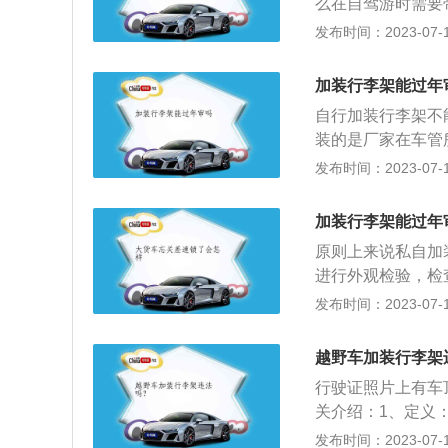
么在自驾游时需要
的车在跑高速时，
车顶行李箱。那么
发布时间：2023-07-17
正品配件，并且找
和国道路交通安全
核定的载质量，装
加装行李架能过年
型、中型载货汽车
自行加装行李架不
辆不得超过4.2米
装的是厂家在车管
3、摩托车载物，高
变更车辆信息。如
发布时间：2023-07-17
托车载物宽度左右
膜，改颜色。根据
载客汽车除车身外
如果改色面积超过
货，从车顶起高度
加装行李架能过年
轮毂如果改了轮毂
架或车顶行李箱时
原则上来说私自加
箱会让汽车的油耗
进行外观检验，检
因为增加了空气阻
动，还有天窗、轮
发布时间：2023-07-17
在加装行李架或行
影响车身外观的外
确保安装牢固。
样，才可以通过年
越野车加装行李架
证的车辆，每年一
行驶证照片上有车
汽车主要技术状况
关介绍：1、定义：
汽车行驶安全。汽
件物品的支架，是
发布时间：2023-07-17