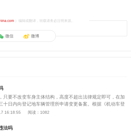
china.com
）编辑或翻译，转载请务必注明来源。
微信
微博
吗
，只要不改变车身主体结构，高度不超出法律规定即可，在加
三十日内向登记地车辆管理所申请变更备案。根据《机动车登
记的机动车有下列情形之一的，机动车所有人应当在信息或者
 16:18:55
阅读：1082
内，向登记地车辆管理所申请变更备案：（一）机动车所有人
管辖区域内迁移、机动车所有人姓名（单位名称）变更的；
违法吗