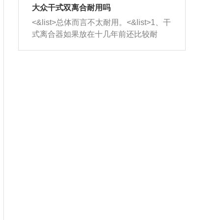
室，最后形成废气排出，就可以让三元
无法制作，需要将车辆送到修理厂或4s
造成烧机油。<&list>3、机油粘度。使用
大众干式双离合耐用吗
催化器得到清洗，排气管堵塞的情况就
店；<&list>2.车辆半轴套管防尘罩破
机油粘度过小的话，同样会有烧机油现
<&list>总体而言不太耐用。<&list>1、干
能够得到解决。
裂，破裂后会出现漏油现象，使半轴磨
象，机油粘度过小具有很好的流动性，
式离合器如果放在十几年前还比较耐
损严重，磨损的半轴容易损坏，产生异
容易窜入到气缸内，参与燃烧。<&list>
用，但是由于现在的汽车发动机动力输
响；<&list>3.稳定器的转向胶套和球头
4、机油量。机油量过多，机油压力过
出越来越高，使得干式离合器散热不足
老化，一般是使用时间过长造成的。解
大，会将部分机油压入气缸内，也会出
的缺陷也逐渐暴露出来。<&list>2、由于
决方法是更换新的质量好的转向橡胶套
现烧机油。<&list>5、机油滤清器堵塞：
干式双离合的工作环境暴露在空气中，
和球头。
会导致进气不畅，使进气压力下降，形
而离合器的散热也是通离合器罩上面的
成负压，使机油在负压的情况下吸入燃
几个小孔来进行散热。但是在行驶过程
烧室引起烧机油。<&list>6、正时齿轮或
中变速箱需要换挡，就不得不使得离合
链条磨损：正时齿轮或链条的磨损会引
器频繁工作。<&list>3、长时间的低速行
起气阀和曲轴的正时不同步。由于轮齿
驶以及过于频繁的启停，导致离合器的
或链条磨损产生的过量侧隙，使得发动
温度不断升高，而低速行驶时空气流动
机的调节无法实现：前一圈的正时和下
效率不高，无法将离合器中的热量有效
一圈可能就不一样。当气阀和活塞的运
的带走，导致离合器内部的温度不断升
动不同步时，会造成过大的机油消耗。
高，加速离合器的磨损。
解决方法：更换正时齿轮或链条。<&list
>7、内垫圈、进风口破裂：新的发动机
设计中，经常采用各种由金属和其他材