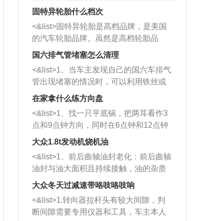
固特异轮胎什么档次
<&list>固特异轮胎是高档品牌，是美国
的汽车轮胎品牌。虽然是高档轮胎品
牌，但是中高低端的轮胎都有生产，这
国六排气管堵塞怎么清理
也是为了更好的开拓市场。
<&list>1、当车主发现自己的国六车排气
管出现堵塞的情况时，可以利用铁丝或
者是细棍，直接将杂物给取出来，如果
在家拿什么练方向盘
堵塞情况比较严重，也可以采取应急措
<&list>1、找一只平底锅，把两耳看作3
施。 <&list>2、直接利用木棍将所有的
点和9点钟方向，同时在6点钟和12点钟
杂物推到排气管里面的位置处，然后将
方向做一个标记。 <&list>2、双手握住
三元催化器拆解开，就可以将堵塞的东
大众1.8t发动机烧机油
平底锅两耳，然后往左打半圈、一圈、
西取出来。但如果是因为积碳过多引起
<&list>1、前后曲轴油封老化：前后曲轴
一圈半的练习，往右同样也要打相同的
的堵塞，就需要将三元催化器泡在草酸
油封与油大面积且持续接触，油的杂质
圈数。 <&list>3、最后强调要反复练
中进行清洗。 <&list>3、也可以利用清
和发动机内持续温度变化使其密封效果
习，这样就可以形成肌肉记忆，在真实
大众冬天过减速带咯吱咯吱响
洗剂对堵塞的情况得到解决，将清洗剂
逐渐减弱，导致渗油或漏油。<&list>2、
驾驶车辆时，不需要记忆也能打好方
放在燃油箱中，与燃油混合后，车辆启
<&list>1.转向器拉杆头有较大间隙，判
活塞间隙过大：积碳会使活塞环与缸体
向。
动时，就可以和汽油一起进入到燃烧
断间隙需要专用仪器和工具，车主本人
的间隙扩大，导致机油流入燃烧室中，