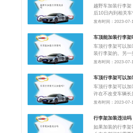
（二）机动车所有
越野车加装行李架
式变更的；（四）
后10日内到相关
的；（五）小型、
装车顶行李架是违
发布时间：2023-07-17
置的；（六）载货
会被罚款；所以有
客汽车在不改变车
确保车身外观与行
样散热器面罩、保
车顶能加装行李架
能超过车顶0.5
《中华人民共和国
车顶行李架可以加
喜欢去公路旅行，
上核定的载质量，
装行李架的。另一
在车上增加行李架
重型、中型载货汽
动车查验工作规程》
发布时间：2023-07-17
管理处，看看国家
车辆不得超过4.2
体结构且保证安全
求，就是合法的。
米；（三）摩托车载
安装的行李架不可
量不要安装车顶行
车顶行李架可以加
米。两轮摩托车载
共和国道路交通安
量的增加，而是空
超过车身。载客汽
车顶行李架可以加装
证上核定的载质量
更大。在安装行李
车行李架载货，从
许在不改变车辆长
汽车除车身外部的
保安装牢固。现在
架、出入口踏步件
发布时间：2023-07-17
从车顶起高度不得
前最好咨询车管所
架，增加的高度不
装配件。如果修改
内，必须到车管所
行李架加装违法吗
车友尽量不要加装
如果加装的行李架
升高的原因并不是