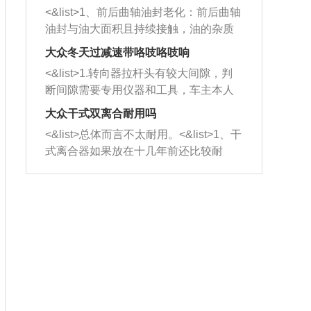
平底锅两耳，然后往左打半圈、一圈、
西取出来。但如果是因为积碳过多引起
<&list>1、前后曲轴油封老化：前后曲轴
一圈半的练习，往右同样也要打相同的
的堵塞，就需要将三元催化器泡在草酸
油封与油大面积且持续接触，油的杂质
圈数。 <&list>3、最后强调要反复练
中进行清洗。 <&list>3、也可以利用清
和发动机内持续温度变化使其密封效果
习，这样就可以形成肌肉记忆，在真实
大众冬天过减速带咯吱咯吱响
洗剂对堵塞的情况得到解决，将清洗剂
逐渐减弱，导致渗油或漏油。<&list>2、
驾驶车辆时，不需要记忆也能打好方
放在燃油箱中，与燃油混合后，车辆启
<&list>1.转向器拉杆头有较大间隙，判
活塞间隙过大：积碳会使活塞环与缸体
向。
动时，就可以和汽油一起进入到燃烧
断间隙需要专用仪器和工具，车主本人
的间隙扩大，导致机油流入燃烧室中，
室，最后形成废气排出，就可以让三元
无法制作，需要将车辆送到修理厂或4s
造成烧机油。<&list>3、机油粘度。使用
大众干式双离合耐用吗
催化器得到清洗，排气管堵塞的情况就
店；<&list>2.车辆半轴套管防尘罩破
机油粘度过小的话，同样会有烧机油现
<&list>总体而言不太耐用。<&list>1、干
能够得到解决。
裂，破裂后会出现漏油现象，使半轴磨
象，机油粘度过小具有很好的流动性，
式离合器如果放在十几年前还比较耐
损严重，磨损的半轴容易损坏，产生异
容易窜入到气缸内，参与燃烧。<&list>
用，但是由于现在的汽车发动机动力输
响；<&list>3.稳定器的转向胶套和球头
4、机油量。机油量过多，机油压力过
出越来越高，使得干式离合器散热不足
老化，一般是使用时间过长造成的。解
大，会将部分机油压入气缸内，也会出
的缺陷也逐渐暴露出来。<&list>2、由于
决方法是更换新的质量好的转向橡胶套
现烧机油。<&list>5、机油滤清器堵塞：
干式双离合的工作环境暴露在空气中，
和球头。
会导致进气不畅，使进气压力下降，形
而离合器的散热也是通离合器罩上面的
成负压，使机油在负压的情况下吸入燃
几个小孔来进行散热。但是在行驶过程
烧室引起烧机油。<&list>6、正时齿轮或
中变速箱需要换挡，就不得不使得离合
链条磨损：正时齿轮或链条的磨损会引
器频繁工作。<&list>3、长时间的低速行
起气阀和曲轴的正时不同步。由于轮齿
驶以及过于频繁的启停，导致离合器的