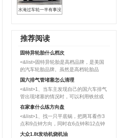
水淹过车轮一半有事没
推荐阅读
固特异轮胎什么档次
<&list>固特异轮胎是高档品牌，是美国
的汽车轮胎品牌。虽然是高档轮胎品
牌，但是中高低端的轮胎都有生产，这
国六排气管堵塞怎么清理
也是为了更好的开拓市场。
<&list>1、当车主发现自己的国六车排气
管出现堵塞的情况时，可以利用铁丝或
者是细棍，直接将杂物给取出来，如果
在家拿什么练方向盘
堵塞情况比较严重，也可以采取应急措
<&list>1、找一只平底锅，把两耳看作3
施。 <&list>2、直接利用木棍将所有的
点和9点钟方向，同时在6点钟和12点钟
杂物推到排气管里面的位置处，然后将
方向做一个标记。 <&list>2、双手握住
三元催化器拆解开，就可以将堵塞的东
大众1.8t发动机烧机油