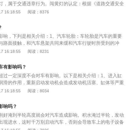
灯，属于交通违章行为。闯黄灯的认定：根据《道路交通安全
起动车辆。
绿灯亮时，准许车辆通行，但转弯的车辆不得妨碍被放行的直
 16:18:55
阅读：8376
；黄灯亮时，已越过停止线的车辆可以继续通行；未越过停止
黄灯属于违反道路交通信号灯通行，驾驶证记6分，并罚款。
?
申请复议：遇到前方公交车、货车、拖挂车等大型车辆，由于
影响，下列是相关介绍：1、汽车轮胎：车轮胎是汽车的重要
黄灯，此时可以带上行驶记录到交警部门撤销处罚。遇到救护
与路面接触，和汽车悬架共同来缓和汽车行驶时所受到的冲
、特种车等进行紧急任务，路口红绿灯需要避让时，闯黄灯也
好的乘座舒适性和行驶平顺性；保证车轮和路面有良好的附着
 16:18:55
阅读：8231
要带上行车记录进行复议，交警部门也会根据车辆行驶路线、
引性、制动性和通过性；承受着汽车的重量，轮胎在汽车上所
予撤销处罚。但交通信号灯有故障或发生冲突时，有交警现场
越受到人们的重视。2、起源：在1895年随着汽车的出现，充
警的指挥，即使被电子违章摄像拍摄到，也查到了违章记录，
车有影响吗？
发展，首批汽车轮胎样品是1895年在法国出现，这是由平纹帆
流证明即可。
超过一定深度不会对车有影响。以下是相关介绍：1、进入缸
胎，虽有胎面胶但无花纹。
润滑的作用，重新启动发动机会造成发动机活塞、缸体等严重
导致发动机报废。车辆行驶到积水路段时，优先要根据驾驶员
 16:18:55
阅读：8034
水深程度)来选择是否通过。2、涉水过深危害：从车辆的系统损
被水浸泡之后对于系统来说一定会有所损害。比如电路系统，
影响吗？
都是汽车的核心系统，即使被修复后也会对使用造成一定的影
刚好淹到半轮高度就会对汽车造成影响。积水淹过半轮，发动
出现进水，这时千万别启动汽车，否则会导致车上的电子设备
1、积水淹没排气管：当积水淹没排气管，但不及半轮高度的