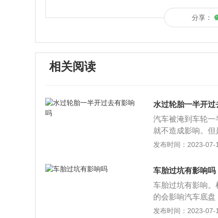
分享：
相关阅读
水过轮胎一半开过
汽车被淹到车轮一
就不造成影响。但
续开，否则车内进
发布时间：2023-07-17
过，以防止水花溅
给发动机带来永久
车胎过坑有影响吗
上路除了谨慎驾驶
车胎过坑有影响。
灯；2、防止车轮
的会影响汽车底盘
低速行驶，需要转
形成轮胎局部钢性
发布时间：2023-07-17
挡缓慢行驶。有经