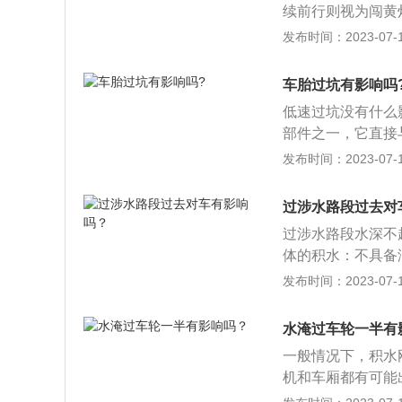
续前行则视为闯黄
况，切记不要二次
法》第三十八条，
发布时间：2023-07-17
行车辆、行人通行
线的应停车；而闯
车胎过坑有影响吗
特殊情况闯黄灯可
低速过坑没有什么
视线阻挡“误闯”
部件之一，它直接
车、消防车、警车
击，保证汽车有良
发布时间：2023-07-17
可以撤销处罚，需
性；提高汽车的牵
路口监控等鉴定给
起的重要作用越来
指挥，需要听从交
过涉水路段过去对
气轮胎得到广泛的
到交警大队开具调
过涉水路段水深不
布制成的单管式轮
体的积水：不具备
磨损。严重者甚至
发布时间：2023-07-17
要根据实际情况(
害方面来看，车辆
水淹过车轮一半有
动力系统等。这些
一般情况下，积水
响。
机和车厢都有可能
和电子元件烧毁。