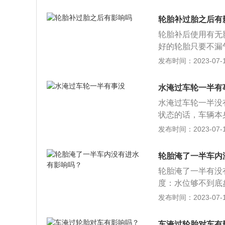
会造成伤害，还对
量使用二挡或三挡
定位为越野车或S
车的距离，提前做
轮胎补过胎之后有
而如果车辆为跑车
米左右减速、轻点
轮胎补后使用有无
响：1、会影响轮
当车经过有积水或
好的轮胎只要不漏
爆胎；2、会影响
深度。因为水深超
须直接换新的轮胎
发布时间：2023-07-17
车辆的机械部件发
另外不要高速过水
种方式补胎。1、
开裂，车辆电子线
成发动机进水。
是暴露在外面，随
就需要绕道了。如
水淹过车轮一半有
易掉落。2、蘑菇
坑时不要反转方向
水淹过车轮一半没
好破损的地方，但
车检查车况。如果
状态的话，车辆本
次，而且破损面小
开积水点的话，在
发布时间：2023-07-17
包，受损直径大于
避免积水流入到车
有修补过或是轻微
了，如需行驶的话
轮胎淹了一半车内
流速和水底性质，
轮胎淹了一半有没
通过。在确认自己
度：水位够不到底
浅、水流缓慢及水
半泡车；水位高过
发布时间：2023-07-17
机而熄火；行车中
车上百分之九十的
急转弯。如果出现
理办法：如果车内
没排气管：当积水
车淹过轮胎对车有