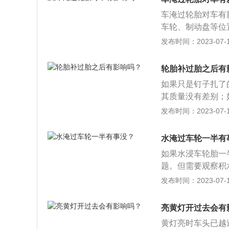
进入车厢内，维修
时启动汽车，并不
车淹过轮胎对车有
堵，打开胶堵能够
发动机进气系统进
车轮、制动盘等位
拆除地胶，放置于
如果汽车的密封性
水的相关资料：注
发布时间：2023-07-17
并且密封性不好，
进入的空气经过空
下，把汽车行驶到
进气口处进入发动
轮胎补过胎之后有
度：积水淹过半轮
管是车辆涉水行驶
则会导致车上的电
如果只是钉子扎了
生，并且车主投保
打保险公司电话，
其质量没有差别；
保险公司具体地址
隐患，如果是发生
发布时间：2023-07-17
后挂空挡；4、对
样是安全隐患。尤
拍完照后，如果有
线，那么应该立刻
水淹过车轮一半有
待保险公司核定损
同花纹，记得是同
如果水浸车轮胎一
条同花纹轮胎进行
题。但需要观察积
动力的平衡，尤其
和水底性质，以及
发布时间：2023-07-17
过。下面是相关注
过时，一般应选择
亮黄灯开过去会有
轰油门或猛冲，以
黄灯亮时车头已越
门，通过水面过程