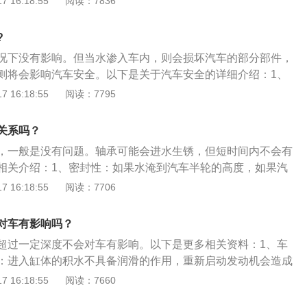
 16:18:55
阅读：7836
车驶走。此时启动汽车，并不会导致积水被倒吸入发动机内，
减速，避免发动机进气系统进水即可。2、积水刚好淹到半轮
?
车半轮的高度，如果汽车的密封性良好，一般情况下是不会进
况下没有影响。但当水渗入车内，则会损坏汽车的部分部件，
的时间比较久，并且密封性不好，汽车就会有可能渗水。在确
则将会影响汽车安全。以下是关于汽车安全的详细介绍：1、
没有进水的情况下，把汽车行驶到4S店，把浸湿的内饰拆开，
于车辆来说主要分为主动安全和被动安全两大方面。主动安全
 16:18:55
阅读：7795
控制汽车。无论是直线上的制动与加速还是左右打方向都应该
偏离既定的行进路线，而且不影响司机的视野与舒适性。2、
关系吗？
术涉及的范围越来越广、越来越细，并朝着集成化、智能化、
，一般是没有问题。轴承可能会进水生锈，但短时间内不会有
方向发展。夜间行车时严格控制车速是确保安全的根本措施。
相关介绍：1、密封性：如果水淹到汽车半轮的高度，如果汽
不会进水；但是如果汽车长时间浸泡，密封性不好，汽车可能
 16:18:55
阅读：7706
动机进气系统没有进水后，将车开到4S店，将浸湿的内饰拆
2、发动机和舱室：如果积水淹没车轮的一半，水可能会进入
对车有影响吗？
时不要启动汽车，否则会导致汽车上的电子设备和电子元件烧
超过一定深度不会对车有影响。以下是更多相关资料：1、车
：进入缸体的积水不具备润滑的作用，重新启动发动机会造成
等严重磨损，严重者甚至导致发动机报废。车辆行驶到积水路
 16:18:55
阅读：7660
驾驶员要根据实际情况(水深程度)来选择是否通过。2、涉水过