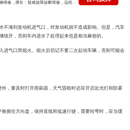
国家认证的汽车维修技师，15年德美日等各系车辆维修，擅长：疑难故障诊断维修，远程维修技术指导
水不淹到发动机进气口，对发动机就不造成影响。但是，汽车
继续开，否则车内进水了处理起来也是相当麻烦的。
入进气口而熄火。熄火后切记不要二次起动车辆，否则可能会
驶外，要及时打开雨刷器，天气昏暗时还应开启近光灯和防雾
平衡握住方向盘，保持直线和低速行驶，需要转弯时，应当缓