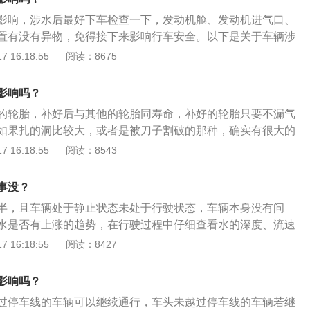
过程主要是清理车内积水，位于车辆底盘下部有几个密封胶
会导致积水被倒吸入发动机内，行驶的时候，注意减速，避免
影响，涉水后最好下车检查一下，发动机舱、发动机进气口、
放出车厢内的积水，但由于车内装饰材料地胶吸水性很强，应
水即可。积水刚好淹到半轮高度：积水淹到汽车半轮的高度，
置有没有异物，免得接下来影响行车安全。以下是关于车辆涉
宽敞空间便于水分的蒸发。
良好，一般情况下是不会进水的；但如果浸泡的时间比较久，
意事项：空气滤清器所在的位置属于发动机的门户，从进气口
 16:18:55
阅读：8675
汽车就会有可能渗水。在确保发动机进气系统没有进水的情况
气滤之后就会进入发动机内。当车辆涉水时，积水也有可能从
4S店，把浸湿的内饰拆开，清洗晾干即可。积水淹过半轮高
机内。保险理赔：涉水险的承保范围是车辆发动机的损坏。不
影响吗？
，发动机和车厢都有可能出现进水，这时千万别启动汽车，否
导致，还是车辆被水淹没导致，只要发动机的损坏是由进水产
子设备和电子元件烧毁。汽车被水淹过半轮处理方式1、首先
的轮胎，补好后与其他的轮胎同寿命，补好的轮胎只要不漏气
了涉水险，保险公司就会对发动机的损坏进行赔付。
进行报案；2、打救援拖车电话，待汽车拖到修理店后，告知
如果扎的洞比较大，或者是被刀子割破的那种，确实有很大的
；3、在等待救援的时候，拔开电池正负极，将汽车断电，然
在胎侧，必须直接换新。以下是相关资料：安全隐患：因为这
 16:18:55
阅读：8543
汽车进行拍照，并且要拍到车牌号码，为保险理赔提供证据，
其是上高速，这样的轮胎也相当于一个定时炸弹。如果发现漏
条件，可以将汽车推到相对安全的区域等待救援；5、维修前
更换新胎。更换：如果另一侧的轮胎是新，那么可以购买一条
事没？
失即可。
花纹轮胎进行更换，如果另一侧轮胎有些旧，那么应该购买二
半，且车辆处于静止状态未处于行驶状态，车辆本身没有问
更换，这不是简单保持平衡的问题，而是让车子在行驶时保持
水是否有上涨的趋势，在行驶过程中仔细查看水的深度、流速
是刹车时保持同样的抓地力，不会造成车子侧滑的现象。
进、出水域的宽窄和道路情况，由此来判断是否能安全地通
 16:18:55
阅读：8427
意事项：选择好的路段：在确认自己所驾驶汽车的结构能够通
距离最短、水位最浅、水流缓慢及水底最坚实的路段。避免大
影响吗？
防止水花溅入发动机而熄火稳住油门：行车过程中要稳住油
过停车线的车辆可以继续通行，车头未越过停车线的车辆若继
中不要停车，尽量避免中途换挡或急转弯。如果出现熄火情