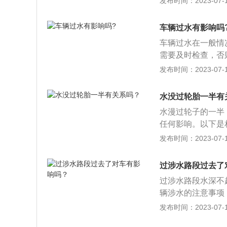
发布时间：2023-07-17
时候，要及时将汽
行驶的时候，注意
车辆过水有影响吗
高度：积水淹到汽
车辆过水在一般情
水的；但如果浸泡
需要及时检查，否
保发动机进气系统
概况：汽车安全对
发布时间：2023-07-17
清洗晾干即可。
是尽量自如地操纵
尽量平稳，不至于
水没过轮胎一半有
其他：汽车安全技
水漫过轮子的一半
系统化、全员化的
任何影响。以下是
车密封性好，一般
发布时间：2023-07-17
会看到水。确保发
开，清洗并晾干。
过涉水路段过去了
发动机和舱室。此
过涉水路段水深不
坏。
辆涉水的注意事项
发动机活塞、缸体
发布时间：2023-07-17
段时，优先要根据