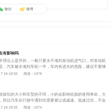
微信
微博
去有影响吗
半理论上是开的，一般只要水不淹到发动机进气口，对发动机
是，汽车被水淹到车轮一半，车内有进水的危险，建议不要继
水了处理起来也是相当麻烦的。汽车涉水行驶绝不能高速通
 16:18:55
阅读：1078
入进气口而熄火。熄火后切记不要二次起动车辆，否则可能会
损害。暴雨天行车的注意事项：1、保持视野良好。雨天开车
外，要及时打开雨刷器，天气昏暗时还应开启近光灯和防雾
根据坑的大小和车型的不同，小的会影响轮胎的使用寿命，大
侧滑。雨中行车时，司机要双手平衡握住方向盘，保持直线和
，所以汽车在行驶中遇到坑需要避让或减速。低速过坑，不会
弯时，应当缓踩刹车，以防轮胎抱死而造成车辆侧滑；3、低
过大，损坏轮胎的现象。但高速过坎过坑，除了对轮胎和轮毂
 16:18:55
阅读：1074
验的司机都知道，无论道路宽窄、路面状况好坏，雨中开车尽