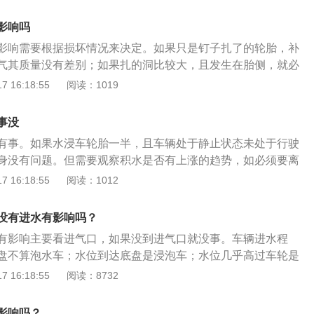
减震和悬挂系统有损伤。在坑的大小一样的情况下，如果车辆
、时速不超过30公里或40公里，随时注意观察前后车辆与自己
UV，且车辆轮胎漏气，则该类型车辆过坑时的损伤会小一些，
好采取各种应急措施的心理准备。如需停车时，尽量提前100
影响吗
，则该类型车辆过坑时的损伤会大一些。车辆过坑产生的影
刹车，使后来车有足够的应急准备时间；4、避免涉水陷车。
影响需要根据损坏情况来决定。如果只是钉子扎了的轮胎，补
胎和轮毂。高速过坑时，容易导致轮胎鼓包破损，严重时甚至
者立交桥下、深槽隧道等有水漫溢的路面时，应停车查看积水
气其质量没有差别；如果扎的洞比较大，且发生在胎侧，就必
车辆悬挂和转向系统。当车辆发生剧烈颠簸时，瞬间的力会使
过排气管，容易造成车辆熄火；水深超过保险杠，容易进水。
。轮胎被扎的修补方式：轮胎被扎一般采用贴片式和蘑菇钉两
 16:18:55
阅读：1019
生变形；3、对车身和电路系统的影响，主要体现在车辆外饰
沟、水坑。这样会产生飞溅，导致实际涉水深度加大，容易造
贴片式是用贴片从轮胎内侧将孔封住，不过这样破损的地方还
路板受力变形导致断路。过坑的注意事项：1、坑太大的时候
着轮胎使用时间增长，破损处会变大，而且修补不好贴片也容
果不能绕道，可以不开；2、坑小的时候可以慢一点。同时过
事没
钉是像胶条一样填充破损的洞口，这种修补的方式可以真正补
盘，可以减少对轮胎的侧向冲击；3、偶然过坑时，要及时停
有事。如果水浸车轮胎一半，且车辆处于静止状态未处于行驶
是只适用于圆形、细小、比较规格的破损。如果轮胎修补过一
有任何问题，可以到附近的4S店进行检查和维修或呼叫救援。
身没有问题。但需要观察积水是否有上涨的趋势，如必须要离
于6mm，或是胎面只是轻微破损的可以开高速，但是胎面有鼓
开启车门前一定要观察一下，积水是否已到车门槛高度，从而
 16:18:55
阅读：1012
6mm，轮胎破损修补超过两次的，建议尽量不要在高速行驶，
内。如果水浸车轮胎一半的话，原则上是建议不要再继续行驶
破损的轮胎建议换到后轮。
一定要选择积水浅的路段。在行驶过程中仔细查看水的深度、
没有进水有影响吗？
以及进、出水域的宽窄和道路情况，由此来判断是否能安全地
有影响主要看进气口，如果没到进气口就没事。车辆进水程
所驾汽车的结构能够通过时，一般应选择距离最短、水位最
盘不算泡水车；水位到达底盘是浸泡车；水位几乎高过车轮是
底最坚实的路段。避免大轰油门或猛冲，以防止水花溅入发动
仪表台是全泡车，水位高过仪表甚至没过车顶的泡水车，代表
 16:18:55
阅读：8732
要稳住油门，通过水面过程中不要停车，尽量避免中途换挡或
用电设备都已经泡水，并且发动机也已经进水。车辆进水的处
熄火情况，切记不要二次起动车辆。汽车被淹如何处理积水淹
进水不严重，只需在天气晴朗时将车窗打开充分晾晒即可。水
淹没排气管，但不及半轮高度的时候，要及时将汽车驶走。此
影响吗？