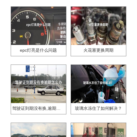
epc灯亮是什么问题
火花塞更换周期
驾驶证到期没有换,逾期怎么办??
玻璃水冻住了如何解决？