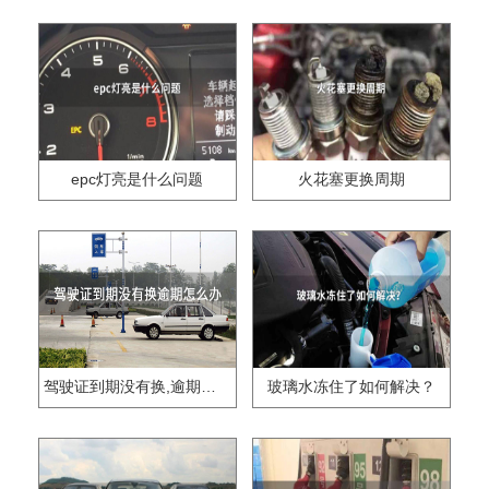
epc灯亮是什么问题
火花塞更换周期
驾驶证到期没有换,逾期怎么办??
玻璃水冻住了如何解决？