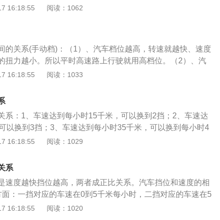
车速在20-40km/h，四挡对应的车速在40-60km/h，五挡对应的
 16:18:55
阅读：1062
容易理解出它的意义。扭距决定加速度，扭矩越大的车，力量
m/h。2、换挡时机：一般汽车的换挡时机在发动机转速为2000r/m
的车大多数也就是我们经常看到的货车，公交车，越野车。转
0r/min。如果是一些大排量高功率的发动机，可以在3000r/min
气时间越长，就是说积聚在汽缸内的燃料越多，燃烧后产物
，汽缸内压力也就越大，自然扭矩也就大了。由此可见发动机
间的关系(手动档)：（1）、汽车档位越高，转速就越快、速度
成反比，并不是正比的。
的扭力越小。所以平时高速路上行驶就用高档位。（2）、汽
越慢、转速也就越慢，而且它的扭力就越大。所以车辆起步必
 16:18:55
阅读：1033
一般小车可分为1、2、3、4、5个前进档，一个倒档。1档用
驶；2档、3档用于中速行驶；4档、5档用于车辆高速行驶。
系
车辆倒车或调头用，所以倒档转速也慢、扭力也大。因此，汽
关系：1、车速达到每小时15千米，可以换到2挡；2、车速达
转速之间的关系都是关联的，也并不是所有的车都要规定在某
可以换到3挡；3、车速达到每小时35千米，可以换到每小时4
什么档，严格地说是在相应的行驶状态下换相应的挡位。在合
每小时45千米，可以换到5挡。降挡时遵循减速降挡原则，先减
 16:18:55
阅读：1029
档位去匹配，否则就会拖档或引起发动机剧烈抖动以至于最后
跳挡。当速度与挡位相应时，汽车的运行性能处于最佳状态，
档是智能的，由电脑（也就是芯片组）根据目前车速、转速和
高。如果速度与挡位不匹配，出现高速抵挡或低速高挡等现
是否换档。采用自动变速器（AT）调节车速的汽车一般称为自
关系
耗，而且会给发动机和变速器带来损坏，对车辆造成不可逆的
由自动变速器的控制系统根据发动机的转速和负荷自动选择合
是速度越快挡位越高，两者成正比关系。汽车挡位和速度的相
过程中必须保持挡位和速度相匹配。
代了人的主观判断时机和换档操作。自动档汽车通常采用液力
方面：一挡对应的车速在0到5千米每小时，二挡对应的车速在5
动档汽车的机械式离合器，因此没有离合器踏板。当发动机转
三挡对应的车速在20到40千米每小时，四挡对应的车速在40到
 16:18:55
阅读：1020
的扭矩有限，不足以推动汽车前进。当操纵手柄放入前进档，
挡对应的车速在60到100千米每小时。2、换挡时机：一般汽车