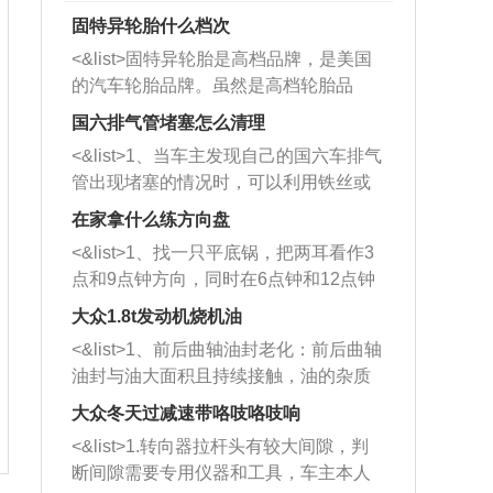
固特异轮胎什么档次
<&list>固特异轮胎是高档品牌，是美国
的汽车轮胎品牌。虽然是高档轮胎品
牌，但是中高低端的轮胎都有生产，这
国六排气管堵塞怎么清理
也是为了更好的开拓市场。
<&list>1、当车主发现自己的国六车排气
管出现堵塞的情况时，可以利用铁丝或
者是细棍，直接将杂物给取出来，如果
在家拿什么练方向盘
堵塞情况比较严重，也可以采取应急措
<&list>1、找一只平底锅，把两耳看作3
施。 <&list>2、直接利用木棍将所有的
点和9点钟方向，同时在6点钟和12点钟
杂物推到排气管里面的位置处，然后将
方向做一个标记。 <&list>2、双手握住
三元催化器拆解开，就可以将堵塞的东
大众1.8t发动机烧机油
平底锅两耳，然后往左打半圈、一圈、
西取出来。但如果是因为积碳过多引起
<&list>1、前后曲轴油封老化：前后曲轴
一圈半的练习，往右同样也要打相同的
的堵塞，就需要将三元催化器泡在草酸
油封与油大面积且持续接触，油的杂质
圈数。 <&list>3、最后强调要反复练
中进行清洗。 <&list>3、也可以利用清
和发动机内持续温度变化使其密封效果
习，这样就可以形成肌肉记忆，在真实
大众冬天过减速带咯吱咯吱响
洗剂对堵塞的情况得到解决，将清洗剂
逐渐减弱，导致渗油或漏油。<&list>2、
驾驶车辆时，不需要记忆也能打好方
放在燃油箱中，与燃油混合后，车辆启
<&list>1.转向器拉杆头有较大间隙，判
活塞间隙过大：积碳会使活塞环与缸体
向。
动时，就可以和汽油一起进入到燃烧
断间隙需要专用仪器和工具，车主本人
的间隙扩大，导致机油流入燃烧室中，