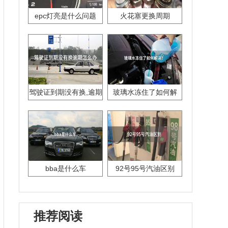
epc灯亮是什么问题
火花塞更换周期
驾驶证到期没有换,逾期
玻璃水冻住了如何解
怎么办??
决？
bba是什么车
92号95号汽油区别
推荐阅读