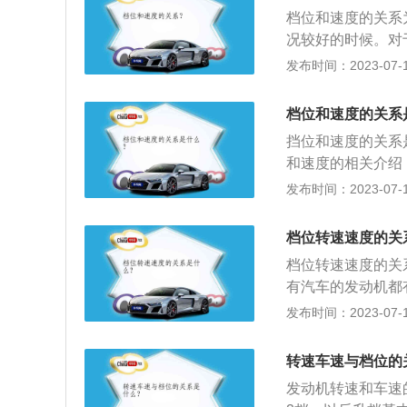
活塞式内燃机，是
档位和速度的关系
油机转速高，质量
况较好的时候。对
率高，经济性能和
释如下：1.1档：
发布时间：2023-07-17
步后加速的过度档，或
m/h使用该档位，在
档位和速度的关系
位。5.5档：时速6
挡位和速度的关系
和速度的相关介绍：
在5-20km/h，三
发布时间：2023-07-17
对应的车速在60-
000r/min，不
档位转速速度的关
0r/min左右换挡。
档位转速速度的关
有汽车的发动机都
位除外）时，发动
发布时间：2023-07-17
到这个档位所能承
乐风为例，三档开
转速车速与档位的
档。当然，在26
发动机转速和车速
行，如果不能继续