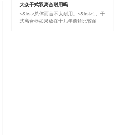
室，最后形成废气排出，就可以让三元
无法制作，需要将车辆送到修理厂或4s
造成烧机油。<&list>3、机油粘度。使用
大众干式双离合耐用吗
催化器得到清洗，排气管堵塞的情况就
店；<&list>2.车辆半轴套管防尘罩破
机油粘度过小的话，同样会有烧机油现
<&list>总体而言不太耐用。<&list>1、干
能够得到解决。
裂，破裂后会出现漏油现象，使半轴磨
象，机油粘度过小具有很好的流动性，
式离合器如果放在十几年前还比较耐
损严重，磨损的半轴容易损坏，产生异
容易窜入到气缸内，参与燃烧。<&list>
用，但是由于现在的汽车发动机动力输
响；<&list>3.稳定器的转向胶套和球头
4、机油量。机油量过多，机油压力过
出越来越高，使得干式离合器散热不足
老化，一般是使用时间过长造成的。解
大，会将部分机油压入气缸内，也会出
的缺陷也逐渐暴露出来。<&list>2、由于
决方法是更换新的质量好的转向橡胶套
现烧机油。<&list>5、机油滤清器堵塞：
干式双离合的工作环境暴露在空气中，
和球头。
会导致进气不畅，使进气压力下降，形
而离合器的散热也是通离合器罩上面的
成负压，使机油在负压的情况下吸入燃
几个小孔来进行散热。但是在行驶过程
烧室引起烧机油。<&list>6、正时齿轮或
中变速箱需要换挡，就不得不使得离合
链条磨损：正时齿轮或链条的磨损会引
器频繁工作。<&list>3、长时间的低速行
起气阀和曲轴的正时不同步。由于轮齿
驶以及过于频繁的启停，导致离合器的
或链条磨损产生的过量侧隙，使得发动
温度不断升高，而低速行驶时空气流动
机的调节无法实现：前一圈的正时和下
效率不高，无法将离合器中的热量有效
一圈可能就不一样。当气阀和活塞的运
的带走，导致离合器内部的温度不断升
动不同步时，会造成过大的机油消耗。
高，加速离合器的磨损。
解决方法：更换正时齿轮或链条。<&list
>7、内垫圈、进风口破裂：新的发动机
设计中，经常采用各种由金属和其他材