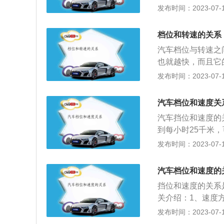
km/h，三挡对应的
发布时间：2023-07-17
（牛米）也可以很
车速在60-100k
也就越大。扭矩大
in，不能超过250
速越低，喷油、进
档位和转速的关系
左右换挡。
（气体）也就越多
汽车档位与转速之
扭矩和发动机转速
也就越快，而且它
车档位越低，速度
发布时间：2023-07-17
须用一档。（3）、
于车辆起步低速行
汽车档位和速度关
（4）、倒档用于
汽车挡位和速度的
车的档位与速度、
到每小时25千米，
个转速的时候该换
挡；4、车速达到
发布时间：2023-07-17
适的速度用合适的
速，后降挡，可以
熄火。而自动档换
燃料油的热效率最
油门的轻重来判断
汽车档位和速度的
象，不仅会增加油
动档汽车，驾驶时
挡位和速度的关系
损害，汽车在行驶
适的档位，从而替
关介绍：1、速度
传动装置来取代手
到20千米每小时，
发布时间：2023-07-17
速低时，液体传递
60千米每小时，五