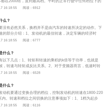
本都在2000转，直到最高档。平时的正常行驶中任何档位下的
1500，或者超过2500。发动机转速的最佳状态：1、正常情
 16:18:55
阅读：6912
最佳状态是在2200~3500r/min之间，此时最经济，发动机工
车应尽量将转速保持在这个范围内。如果车辆冷启动时点火，
什么？
00r/min高于1200r/min，就要注意这是发动机工况不良的表
要没有必然关系，换档并不是由汽车的转速所决定的动作。下
程中：尽量少让发动机工作在2000r/min以下，因为如果转速
速的部分介绍：1、发动机的最佳转速，决定车辆的经济时
动力不足，发动机在低转速时负载过大，对发动机有损害，会
速在1800-2200转/分的最低油耗区内，发动机的油耗曲线
 16:18:55
阅读：6777
动机转速的取决因素：发动机的转速与车速并不一一对应，因
区域是1800-2200转/分之间，最省油的转速点是1800转/分。
速箱，准确地说是取决于变速箱的齿比。在发动机相同转速的
是根据行车速度来决定，一档起步，参考速度0-15km/h；二
同其车速就不一样。
是什么？
；三挡为35-45km/h；四档的速度为45-60km/h。3、换档时宜干
有以下几点：1、转矩和转速的乘积的k倍等于功率，也就是
带水，离合踏板踏下要快，离开要慢，避免换档后发动机转速
候，转速与转矩成反比关系。2、对于变频器而言，低速时转
速度不匹配的情况发生。
言，低速时转矩高。3、转矩代表的是力量，转速是速度，力
 16:18:55
阅读：6528
，转速快只代表速度，力量大才可以把螺丝拧的更紧,转速高了
前提是转矩要能驱动速度上升的阻力,直到转矩和阻力平衡了就稳
是什么？
压和频率都有专门的设计（包括变频电机）。电机变频调速后
动机要通过变换合理的档位，控制发动机的转速在1800-220
速时功率增加，扭矩将减少。低速时扭矩将增加功率减少。如
耗区内。转速和档位之间切换的注意事项如下：1、1档为起步
速时性能很差。高速性能良好。
能基本相同，故不宜持续高速运行。一般2000转即可换入2
 16:18:55
阅读：6116