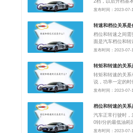
2档，以后升档基
转速一般都不要低于
发布时间：2023-07-17
况下：发动机转速的
况也最好，平时用
转速和档位关系是
发动机怠速转速低于8
档位和转速之间需
现。2、汽车行驶过
面是汽车档位和转
过低会感觉发动机
速，控制发动机的转
发布时间：2023-07-17
容易形成积碳。发
为"u"形，最省油的
为中间还有一个变
2、汽车换挡的转速
情况下，档位的不
转矩和转速的关系
挡为15-35km/h
转矩和转速的关系
净利落，不宜拖泥
说，功率一定的时
变得极低造成档位
矩高；对于电机而
发布时间：2023-07-17
量越大代表力越大
速度才上的去,但
档位和转速的关系
定。4、电机的电
汽车正常行驶时，发
对扭矩有影响。高
0转/分的最低油
果是中频电机在低
档，与倒档齿比性
发布时间：2023-07-17