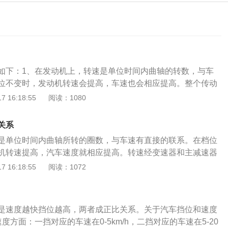
如下：1、在发动机上，转速是单位时间内曲轴的转数，与车
位不变时，发动机转速会提高，车速也会相应提高。整个传动
主减速器的速度降低和扭曲，最终反映到车轮上。因此，发动
 16:18:55
阅读：1080
的比值就是整个传动系统的最终传动比；2、扭矩应该是车主
数，用来描述发动机曲轴转动的强弱。比如说，就像用扳手拧
关系
对扳手施加更大的力，螺丝上的扭矩会更大，否则，扭矩会更
是单位时间内曲轴所转的圈数，与车速有直接的联系。在档位
越大，提供给汽车的牵引力就越大。发动机扭矩越大，汽车加
机转速提高，汽车速度就相应提高。转速经变速器和主减速器
越强，所以用扭矩来描述轴的转动力短，从单位就很容易理解
减速增扭之后，最终体现在车轮上。因此发动机与车轮的转速
 16:18:55
阅读：1072
矩加速度，扭矩越大，力越大。扭矩大的车多是我们经常看到
系统的终传比。扭矩在车主们印象中应该是最抽象的一个参
野车；3、转速越低，喷射和进气时间越长，即气缸内积聚的
动机曲轴转动的力度。比如∶就好像用扳手拧螺丝，如果对扳手
的产物（气体）越多，气缸内的压力就越大，自然扭矩也就越
受到的扭力也就越大，反之受到的扭力就越小。这就意味着，
动机扭矩与发动机转速成反比，而不是正比。
是速度越快挡位越高，两者成正比关系。关于汽车挡位和速度
提供的牵引力就越大，发动机扭力越大汽车加速越快，而且拖
度方面：一挡对应的车速在0-5km/h，二挡对应的车速在5-20
以扭力是用来描述一个旋转轴的转动力矩的，从扭力的单位