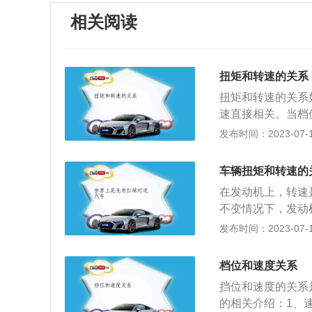
相关阅读
扭矩和转速的关系
扭矩和转速的关系
速直接相关。当档
系统，如变速器和
发布时间：2023-07-17
机转速与车轮转速
印象中最抽象的参
车辆扭矩和转速的
螺丝一样。如果你
在发动机上，转速
小；这意味着扭矩
不变情况下，发动
速越快，牵引能力
等整个传动系统的
发布时间：2023-07-17
它的意义，确定扭
之比就是整个传动
的货车、客车、越
数，是用来描述发
燃油越多，燃烧后
档位和速度关系
用力越大，那螺丝
大。可以看出，发
挡位和速度的关系
扭力越大，给汽车
的相关介绍：1、速
拽能力也越强。所