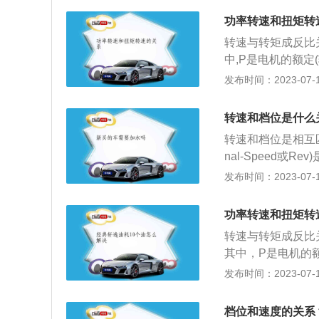
松开制动踏板，随
的换挡时机在发动机
功率转速和扭矩转
进。同样的行驶条
的发动机，可以在
要高于同型号手动
转速与转矩成反比关
在输出动力，而自
变速箱成本要高于
中,P是电机的额定(
当前面的小齿轮带
于驾驶。
min);T是额定转矩。P
发布时间：2023-07-17
车子跑得慢，当前
W,T=转矩单位N
度慢了，但是车速
功，在一定功率的
转速和档位是什么
功率一定前提下，
转速和档位是相互匹
转速越低，扭力越
nal-Speed
矩和功率一样，是
频率不同）。常见
发布时间：2023-07-17
度、爬坡能力等。它
钟多少转来表示，单位表
转动的力乘以到转
转/每分钟。RP
曲轴的半径一定）
功率转速和扭矩转
也就越好。3、作
辆车扭矩的大小与
转速与转矩成反比关
在盘片上方。要将
其中，P是电机的
就越短。因此转速
位是转每分(r/m
发布时间：2023-07-17
类：根据动力来源
电动机以及混合动
档位和速度的关系