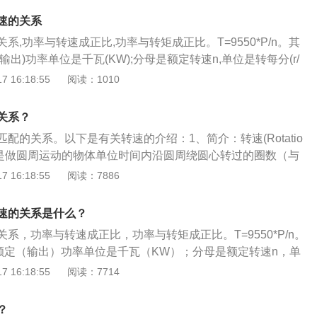
着加油和发动机转速的提高，传递的扭矩增大，推动汽车前
转速为2000转，不能超过2500转。如果是一些大排量高功率
速的关系
件下，自动档汽车一般费油约6-10%，自动挡汽车在油耗方面
3000转左右换挡。拿骑自行车来比方，你就是汽车的发动机，
挡的汽车，每百公里大概高1升左右。在汽车成本方面，自动
系,功率与转速成正比,功率与转矩成正比。T=9550*P/n。其
行车链条前面的齿轮带动后面的齿轮把你的力量传到轮胎上。
同型号车型手动变速箱的成本。它较手动变速箱的优势在于易
输出)功率单位是千瓦(KW);分母是额定转速n,单位是转每分(r/
动后面的大齿轮时，你会感觉到踩着很轻，但是踩的速度快，
=F*V=(T/R)*(πR*n分/30)=(T*π*n分)/30(单位W)P=功率单位
 16:18:55
阅读：1010
面的大齿轮带动后面的小齿轮时，你会感觉踩着很重，踩的速
m,n分=每分钟转速单位转/分钟。功率的概念是单位时间所做的
快了。
条件下，转速越高，扭矩就越低，反之就越高。简单来说，在
关系？
转速和扭矩成反比例关系，也就是说，转速越高，扭矩越小；
配的关系。以下是有关转速的介绍：1、简介：转速(Rotatio
强。功率、扭矩、转速的计算公式为：功率=2π*扭矩*转速扭
或Rev)是做圆周运动的物体单位时间内沿圆周绕圆心转过的圈数（与
汽车发动机的主要指数之一，它反映在汽车性能上，包括加速
的转速有额定转速和最大转速等。2、结构：硬盘转速以每分
 16:18:55
阅读：7886
的准确定义是位矢(L)和力(F)的叉乘(M)，物理学上指使物体
示为RPM，RPM是Revolutions-Per-minute的缩写，是
轴的距离，它能表示发动机所输出的力的大小（因为发动机中
M值越大，内部传输率就越快，访问时间就越短，硬盘的整体性能
。通俗点讲，扭矩是衡量一个汽车发动机好坏的重要标准，一
速的关系是什么？
用：硬盘的主轴马达带动盘片高速旋转，产生浮力使磁头飘浮
发动机的功率成正比。
系，功率与转速成正比，功率与转矩成正比。T=9550*P/n。
所要存取资料的扇区带到磁头下方，转速越快，则等待时间也
额定（输出）功率单位是千瓦（KW）；分母是额定转速n，单
在很大程度上决定了硬盘的速度。
in)；T是额定转矩。以下是汽车发动机的介绍：1、发动机的分
 16:18:55
阅读：7714
不同，汽车发动机可分为柴油发动机、汽油发动机、电动汽车
力等。2、发动机的原理：常见的汽油机和柴油机都属于往复
？