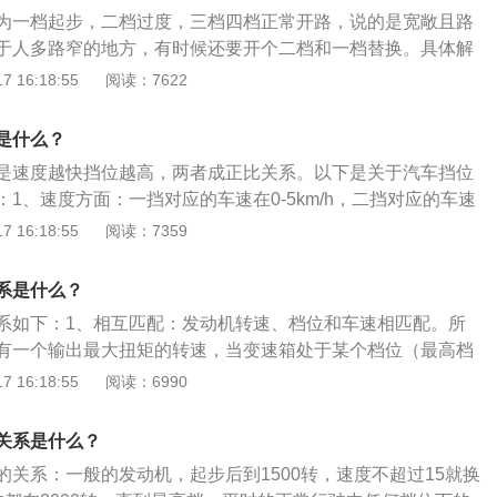
将燃料的化学能转化为活塞运动的机械能并对外输出动力。汽
为一档起步，二档过度，三档四档正常开路，说的是宽敞且路
小，噪音小，起动容易，制造成本低；柴油机压缩比大，热效
于人多路窄的地方，有时候还要开个二档和一档替换。具体解
排放性能都比汽油机好。
正常起步或者爬很陡的坡时使用，车速在10每km/h。2.2档：起
 16:18:55
阅读：7622
者低速前进使用，车速在20km/h。3.3档：时速在20-40k
市区行驶常使用该档位。4.4档：时速40-60km/h时使用该档
是什么？
0Km/hy就可以使用该档位。
是速度越快挡位越高，两者成正比关系。以下是关于汽车挡位
1、速度方面：一挡对应的车速在0-5km/h，二挡对应的车速
挡对应的车速在20-40km/h，四挡对应的车速在40-60km/h，五挡
 16:18:55
阅读：7359
100km/h。2、换挡时机：一般汽车的换挡时机在发动机转速为2
能超过2500r/min。如果是一些大排量高功率的发动机，可以在300
系是什么？
系如下：1、相互匹配：发动机转速、档位和车速相匹配。所
有一个输出最大扭矩的转速，当变速箱处于某个档位（最高档
机转速达到输出最大扭矩的转速（例如3000转）时，车速就达
 16:18:55
阅读：6990
受的最高速度，此时就要换档（升档）。2、依路况而定：以
到60公里车速时，发动机转速接近3000转，此时就该换到四
关系是什么？
00转左右时也可以换档，这要看当时的路况如何是否可以继续顺
的关系：一般的发动机，起步后到1500转，速度不超过15就换
加速就松开油门减速跟车。