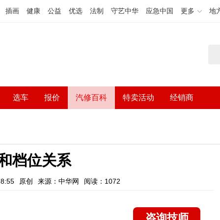
插画
健康
公益
优选
法制
守艺中华
应急中国
更多
地
选车
报价
汽修百科
特卖活动
经销商
和档位关系
8:55
原创
来源：中华网
阅读：1072
咨询技师