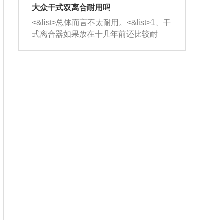
室，最后形成废气排出，就可以让三元
无法制作，需要将车辆送到修理厂或4s
造成烧机油。<&list>3、机油粘度。使用
大众干式双离合耐用吗
催化器得到清洗，排气管堵塞的情况就
店；<&list>2.车辆半轴套管防尘罩破
机油粘度过小的话，同样会有烧机油现
<&list>总体而言不太耐用。<&list>1、干
能够得到解决。
裂，破裂后会出现漏油现象，使半轴磨
象，机油粘度过小具有很好的流动性，
式离合器如果放在十几年前还比较耐
损严重，磨损的半轴容易损坏，产生异
容易窜入到气缸内，参与燃烧。<&list>
用，但是由于现在的汽车发动机动力输
响；<&list>3.稳定器的转向胶套和球头
4、机油量。机油量过多，机油压力过
出越来越高，使得干式离合器散热不足
老化，一般是使用时间过长造成的。解
大，会将部分机油压入气缸内，也会出
的缺陷也逐渐暴露出来。<&list>2、由于
决方法是更换新的质量好的转向橡胶套
现烧机油。<&list>5、机油滤清器堵塞：
干式双离合的工作环境暴露在空气中，
和球头。
会导致进气不畅，使进气压力下降，形
而离合器的散热也是通离合器罩上面的
成负压，使机油在负压的情况下吸入燃
几个小孔来进行散热。但是在行驶过程
烧室引起烧机油。<&list>6、正时齿轮或
中变速箱需要换挡，就不得不使得离合
链条磨损：正时齿轮或链条的磨损会引
器频繁工作。<&list>3、长时间的低速行
起气阀和曲轴的正时不同步。由于轮齿
驶以及过于频繁的启停，导致离合器的
或链条磨损产生的过量侧隙，使得发动
温度不断升高，而低速行驶时空气流动
机的调节无法实现：前一圈的正时和下
效率不高，无法将离合器中的热量有效
一圈可能就不一样。当气阀和活塞的运
的带走，导致离合器内部的温度不断升
动不同步时，会造成过大的机油消耗。
高，加速离合器的磨损。
解决方法：更换正时齿轮或链条。<&list
>7、内垫圈、进风口破裂：新的发动机
设计中，经常采用各种由金属和其他材