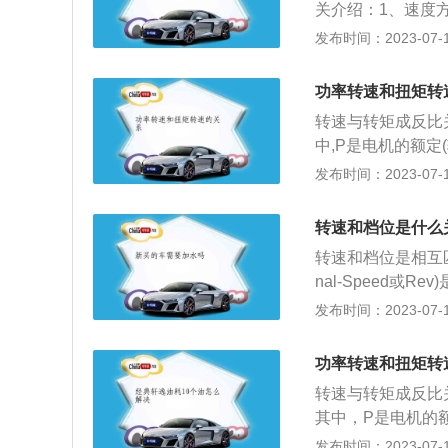
适的档位，从而替
关介绍：1、速度
传动装置来取代手
到20千米每小时，
发布时间：2023-07-17
速低时，液体传递
60千米每小时，五
松开制动踏板，随
的换挡时机在发动机
功率转速和扭矩转
进。同样的行驶条
的发动机，可以在
要高于同型号手动
转速与转矩成反比关
在输出动力，而自
变速箱成本要高于
中,P是电机的额定(
当前面的小齿轮带
于驾驶。
min);T是额定转矩。P
发布时间：2023-07-17
车子跑得慢，当前
W,T=转矩单位N
度慢了，但是车速
功，在一定功率的
转速和档位是什么
功率一定前提下，
转速和档位是相互匹
转速越低，扭力越
nal-Speed
矩和功率一样，是
频率不同）。常见
发布时间：2023-07-17
度、爬坡能力等。它
钟多少转来表示，单位表
转动的力乘以到转
转/每分钟。RP
曲轴的半径一定）
功率转速和扭矩转
也就越好。3、作
辆车扭矩的大小与
转速与转矩成反比关
在盘片上方。要将
其中，P是电机的
就越短。因此转速
位是转每分(r/m
发布时间：2023-07-17