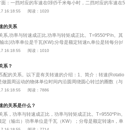
代了人的主观判断时机和换档操作。自动档汽车通常采用液力
方面：一挡对应的车速在0到5千米每小时，二挡对应的车速在5
动档汽车的机械式离合器，因此没有离合器踏板。当发动机转
三挡对应的车速在20到40千米每小时，四挡对应的车速在40到
 16:18:55
阅读：1020
的扭矩有限，不足以推动汽车前进。当操纵手柄放入前进档，
挡对应的车速在60到100千米每小时。2、换挡时机：一般汽车
着加油和发动机转速的提高，传递的扭矩增大，推动汽车前
转速为2000转，不能超过2500转。如果是一些大排量高功率
速的关系
件下，自动档汽车一般费油约6-10%，自动挡汽车在油耗方面
3000转左右换挡。拿骑自行车来比方，你就是汽车的发动机，
挡的汽车，每百公里大概高1升左右。在汽车成本方面，自动
系,功率与转速成正比,功率与转矩成正比。T=9550*P/n。其
行车链条前面的齿轮带动后面的齿轮把你的力量传到轮胎上。
同型号车型手动变速箱的成本。它较手动变速箱的优势在于易
输出)功率单位是千瓦(KW);分母是额定转速n,单位是转每分(r/
动后面的大齿轮时，你会感觉到踩着很轻，但是踩的速度快，
=F*V=(T/R)*(πR*n分/30)=(T*π*n分)/30(单位W)P=功率单位
 16:18:55
阅读：1010
面的大齿轮带动后面的小齿轮时，你会感觉踩着很重，踩的速
m,n分=每分钟转速单位转/分钟。功率的概念是单位时间所做的
快了。
条件下，转速越高，扭矩就越低，反之就越高。简单来说，在
关系？
转速和扭矩成反比例关系，也就是说，转速越高，扭矩越小；
配的关系。以下是有关转速的介绍：1、简介：转速(Rotatio
强。功率、扭矩、转速的计算公式为：功率=2π*扭矩*转速扭
或Rev)是做圆周运动的物体单位时间内沿圆周绕圆心转过的圈数（与
汽车发动机的主要指数之一，它反映在汽车性能上，包括加速
的转速有额定转速和最大转速等。2、结构：硬盘转速以每分
 16:18:55
阅读：7886
的准确定义是位矢(L)和力(F)的叉乘(M)，物理学上指使物体
示为RPM，RPM是Revolutions-Per-minute的缩写，是
轴的距离，它能表示发动机所输出的力的大小（因为发动机中
M值越大，内部传输率就越快，访问时间就越短，硬盘的整体性能
。通俗点讲，扭矩是衡量一个汽车发动机好坏的重要标准，一
速的关系是什么？
用：硬盘的主轴马达带动盘片高速旋转，产生浮力使磁头飘浮
发动机的功率成正比。
系，功率与转速成正比，功率与转矩成正比。T=9550*P/n。
所要存取资料的扇区带到磁头下方，转速越快，则等待时间也
额定（输出）功率单位是千瓦（KW）；分母是额定转速n，单
在很大程度上决定了硬盘的速度。
in)；T是额定转矩。以下是汽车发动机的介绍：1、发动机的分
 16:18:55
阅读：7714