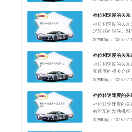
类：根据动力来源
电动机以及混合动
档位和速度的关系
活塞式内燃机，是
档位和速度的关系
油机转速高，质量
况较好的时候。对
率高，经济性能和
释如下：1.1档：
发布时间：2023-07-17
步后加速的过度档，或
m/h使用该档位，在
档位和速度的关系
位。5.5档：时速6
挡位和速度的关系
和速度的相关介绍：
在5-20km/h，三
发布时间：2023-07-17
对应的车速在60-
000r/min，不
档位转速速度的关
0r/min左右换挡。
档位转速速度的关
有汽车的发动机都
位除外）时，发动
发布时间：2023-07-17
到这个档位所能承