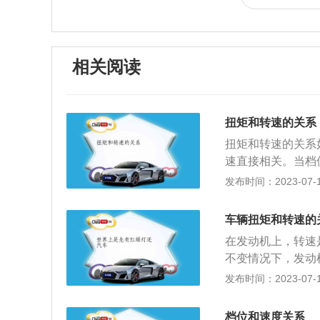
相关阅读
扭矩和转速的关系
扭矩和转速的关系
速直接相关。当档
系统，如变速器和
发布时间：2023-07-17
机转速与车轮转速
印象中最抽象的参
车辆扭矩和转速的
螺丝一样。如果你
在发动机上，转速
小；这意味着扭矩
不变情况下，发动
速越快，牵引能力
等整个传动系统的
发布时间：2023-07-17
它的意义，确定扭
之比就是整个传动
的货车、客车、越
数，是用来描述发
燃油越多，燃烧后
档位和速度关系