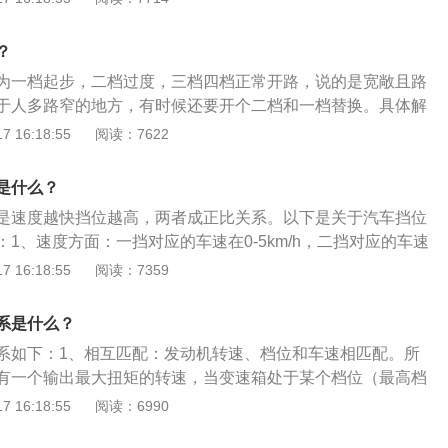
不同，汽车发动机可分为柴油发动机、汽油发动机、电动汽车
力等。2、发动机的原理：常见的汽油机和柴油机都属于往复
？
将燃料的化学能转化为活塞运动的机械能并对外输出动力。汽
为一档起步，二档过度，三档四档正常开路，说的是宽敞且路
小，噪音小，起动容易，制造成本低；柴油机压缩比大，热效
于人多路窄的地方，有时候还要开个二档和一档替换。具体解
排放性能都比汽油机好。
正常起步或者爬很陡的坡时使用，车速在10每km/h。2.2档：起
 16:18:55
阅读：7622
者低速前进使用，车速在20km/h。3.3档：时速在20-40k
市区行驶常使用该档位。4.4档：时速40-60km/h时使用该档
是什么？
0Km/hy就可以使用该档位。
是速度越快挡位越高，两者成正比关系。以下是关于汽车挡位
1、速度方面：一挡对应的车速在0-5km/h，二挡对应的车速
挡对应的车速在20-40km/h，四挡对应的车速在40-60km/h，五挡
 16:18:55
阅读：7359
100km/h。2、换挡时机：一般汽车的换挡时机在发动机转速为2
能超过2500r/min。如果是一些大排量高功率的发动机，可以在300
系是什么？
系如下：1、相互匹配：发动机转速、档位和车速相匹配。所
有一个输出最大扭矩的转速，当变速箱处于某个档位（最高档
机转速达到输出最大扭矩的转速（例如3000转）时，车速就达
 16:18:55
阅读：6990
受的最高速度，此时就要换档（升档）。2、依路况而定：以