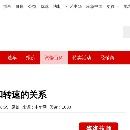
插画
健康
公益
优选
法制
守艺中华
应急中国
更多
地
选车
报价
汽修百科
特卖活动
经销商
和转速的关系
8:55
原创
来源：中华网
阅读：1033
咨询技师