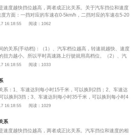
受到的扭力也就越大，反之受到的扭力就越小。这就意味着，
动机扭矩与发动机转速成反比，而不是正比。
是速度越快挡位越高，两者成正比关系。关于汽车挡位和速度
提供的牵引力就越大，发动机扭力越大汽车加速越快，而且拖
度方面：一挡对应的车速在0-5km/h，二挡对应的车速在5-20
以扭力是用来描述一个旋转轴的转动力矩的，从扭力的单位
车速在20-40km/h，四挡对应的车速在40-60km/h，五挡对应的
 16:18:55
阅读：1062
容易理解出它的意义。扭距决定加速度，扭矩越大的车，力量
m/h。2、换挡时机：一般汽车的换挡时机在发动机转速为2000r/m
的车大多数也就是我们经常看到的货车，公交车，越野车。转
0r/min。如果是一些大排量高功率的发动机，可以在3000r/min
气时间越长，就是说积聚在汽缸内的燃料越多，燃烧后产物
，汽缸内压力也就越大，自然扭矩也就大了。由此可见发动机
间的关系(手动档)：（1）、汽车档位越高，转速就越快、速度
成反比，并不是正比的。
的扭力越小。所以平时高速路上行驶就用高档位。（2）、汽
越慢、转速也就越慢，而且它的扭力就越大。所以车辆起步必
 16:18:55
阅读：1033
一般小车可分为1、2、3、4、5个前进档，一个倒档。1档用
驶；2档、3档用于中速行驶；4档、5档用于车辆高速行驶。
系
车辆倒车或调头用，所以倒档转速也慢、扭力也大。因此，汽
关系：1、车速达到每小时15千米，可以换到2挡；2、车速达
转速之间的关系都是关联的，也并不是所有的车都要规定在某
可以换到3挡；3、车速达到每小时35千米，可以换到每小时4
什么档，严格地说是在相应的行驶状态下换相应的挡位。在合
每小时45千米，可以换到5挡。降挡时遵循减速降挡原则，先减
 16:18:55
阅读：1029
档位去匹配，否则就会拖档或引起发动机剧烈抖动以至于最后
跳挡。当速度与挡位相应时，汽车的运行性能处于最佳状态，
档是智能的，由电脑（也就是芯片组）根据目前车速、转速和
高。如果速度与挡位不匹配，出现高速抵挡或低速高挡等现
是否换档。采用自动变速器（AT）调节车速的汽车一般称为自
关系
耗，而且会给发动机和变速器带来损坏，对车辆造成不可逆的
由自动变速器的控制系统根据发动机的转速和负荷自动选择合
是速度越快挡位越高，两者成正比关系。汽车挡位和速度的相
过程中必须保持挡位和速度相匹配。