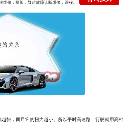
国家认证的汽车维修技师，15年德美日等各系车辆维修，擅长：疑难故障诊断维修，远程维修技术指导
就越快，而且它的扭力越小。所以平时高速路上行驶就用高档