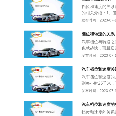
用力越大，那螺丝
大。可以看出，发
挡位和速度的关系
扭力越大，给汽车
的相关介绍：1、速
拽能力也越强。所
km/h，三挡对应的
发布时间：2023-07-17
（牛米）也可以很
车速在60-100k
也就越大。扭矩大
in，不能超过250
速越低，喷油、进
档位和转速的关系
左右换挡。
（气体）也就越多
汽车档位与转速之
扭矩和发动机转速
也就越快，而且它
车档位越低，速度
发布时间：2023-07-17
须用一档。（3）、
于车辆起步低速行
汽车档位和速度关
（4）、倒档用于
汽车挡位和速度的
车的档位与速度、
到每小时25千米，
个转速的时候该换
挡；4、车速达到
发布时间：2023-07-17
适的速度用合适的
速，后降挡，可以
熄火。而自动档换
燃料油的热效率最
油门的轻重来判断
汽车档位和速度的
象，不仅会增加油
动档汽车，驾驶时
挡位和速度的关系
损害，汽车在行驶