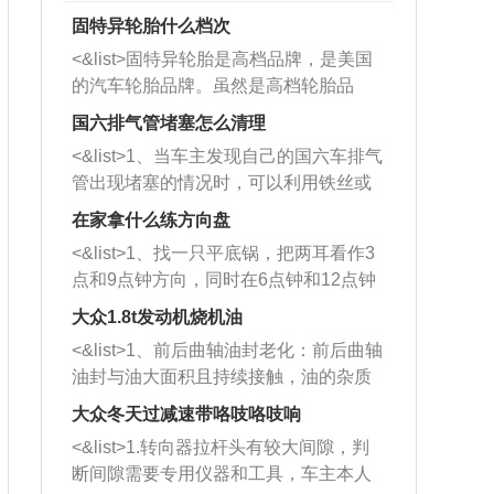
固特异轮胎什么档次
<&list>固特异轮胎是高档品牌，是美国
的汽车轮胎品牌。虽然是高档轮胎品
牌，但是中高低端的轮胎都有生产，这
国六排气管堵塞怎么清理
也是为了更好的开拓市场。
<&list>1、当车主发现自己的国六车排气
管出现堵塞的情况时，可以利用铁丝或
者是细棍，直接将杂物给取出来，如果
在家拿什么练方向盘
堵塞情况比较严重，也可以采取应急措
<&list>1、找一只平底锅，把两耳看作3
施。 <&list>2、直接利用木棍将所有的
点和9点钟方向，同时在6点钟和12点钟
杂物推到排气管里面的位置处，然后将
方向做一个标记。 <&list>2、双手握住
三元催化器拆解开，就可以将堵塞的东
大众1.8t发动机烧机油
平底锅两耳，然后往左打半圈、一圈、
西取出来。但如果是因为积碳过多引起
<&list>1、前后曲轴油封老化：前后曲轴
一圈半的练习，往右同样也要打相同的
的堵塞，就需要将三元催化器泡在草酸
油封与油大面积且持续接触，油的杂质
圈数。 <&list>3、最后强调要反复练
中进行清洗。 <&list>3、也可以利用清
和发动机内持续温度变化使其密封效果
习，这样就可以形成肌肉记忆，在真实
大众冬天过减速带咯吱咯吱响
洗剂对堵塞的情况得到解决，将清洗剂
逐渐减弱，导致渗油或漏油。<&list>2、
驾驶车辆时，不需要记忆也能打好方
放在燃油箱中，与燃油混合后，车辆启
<&list>1.转向器拉杆头有较大间隙，判
活塞间隙过大：积碳会使活塞环与缸体
向。
动时，就可以和汽油一起进入到燃烧
断间隙需要专用仪器和工具，车主本人
的间隙扩大，导致机油流入燃烧室中，