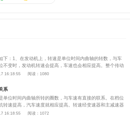
如下：1、在发动机上，转速是单位时间内曲轴的转数，与车
位不变时，发动机转速会提高，车速也会相应提高。整个传动
主减速器的速度降低和扭曲，最终反映到车轮上。因此，发动
 16:18:55
阅读：1080
的比值就是整个传动系统的最终传动比；2、扭矩应该是车主
数，用来描述发动机曲轴转动的强弱。比如说，就像用扳手拧
关系
对扳手施加更大的力，螺丝上的扭矩会更大，否则，扭矩会更
是单位时间内曲轴所转的圈数，与车速有直接的联系。在档位
越大，提供给汽车的牵引力就越大。发动机扭矩越大，汽车加
机转速提高，汽车速度就相应提高。转速经变速器和主减速器
越强，所以用扭矩来描述轴的转动力短，从单位就很容易理解
减速增扭之后，最终体现在车轮上。因此发动机与车轮的转速
 16:18:55
阅读：1072
矩加速度，扭矩越大，力越大。扭矩大的车多是我们经常看到
系统的终传比。扭矩在车主们印象中应该是最抽象的一个参
野车；3、转速越低，喷射和进气时间越长，即气缸内积聚的
动机曲轴转动的力度。比如∶就好像用扳手拧螺丝，如果对扳手
的产物（气体）越多，气缸内的压力就越大，自然扭矩也就越