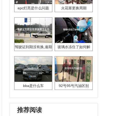
epc灯亮是什么问题
火花塞更换周期
驾驶证到期没有换,逾期
玻璃水冻住了如何解
怎么办??
决？
bba是什么车
92号95号汽油区别
推荐阅读