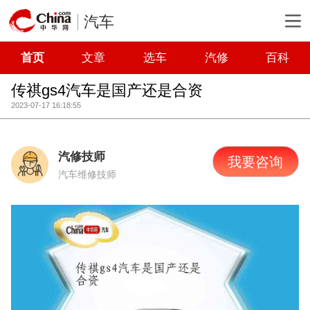
汽车
首页
文章
选车
汽修
百科
传祺gs4汽车是国产还是合资
2023-07-17 16:18:55
汽修技师
我要咨询
汽车维修技师