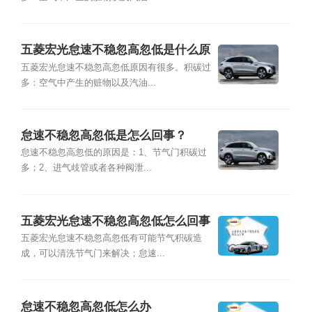
五菱宏光怠速不稳忽高忽低是什么原
因？
五菱宏光怠速不稳忽高忽低原因有很多。积碳过
多：空气中产生的赃物以及汽油...
怠速不稳忽高忽低是怎么回事？
怠速不稳忽高忽低的原因是：1、节气门积碳过
多；2、进气歧管或者各种阀泄...
五菱宏光怠速不稳忽高忽低怎么回事
五菱宏光怠速不稳忽高忽低有可能节气积碳造
成，可以清洗节气门来解决；怠速...
怠速不稳忽高忽低怎么办