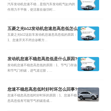
汽车发动机怠速不稳，是指汽车发动机气缸内的
作用力不平衡，使活塞在做功时...
五菱之光b12发动机怠速忽高忽低怎么
回事?
五菱之光b12这款车发动机怠速忽高忽低的原因：
1、怠速开关不闭合诊断方...
发动机怠速不稳忽高忽低是什么原因?
发动机怠速不稳忽高忽低的原因：1、节气门存油
和节气门积碳，进气道过脏，...
怠速不稳忽高忽低时好时坏怎么回事?
怠速不稳忽高忽低时好时坏的原因：1、怠速不稳
忽高忽低有可能节气积碳造成...