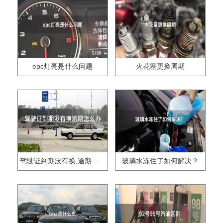
epc灯亮是什么问题
火花塞更换周期
驾驶证到期没有换,逾期怎么办??
玻璃水冻住了如何解决？