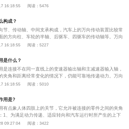
轴、后驱车或四驱车的传动轴等，这都属于万向传动装置。万
 16:18:55
阅读：5476
在工作过程中相对位置不断改变的两根轴间传递动力的装置。
用是连接不在同一直线上的变速器输出轴和主减速器输入轴，
么构成？
的夹角和距离经常变化的情况下，仍能可靠地传递动力。
向节、传动轴、中间支承构成，汽车上的万向传动装置比较常
面的方向柱、车轮的半轴、后驱车、四驱车的传动轴等。万向
动力，对于汽车来说是较为重要的。如果没有传动系统，发动
 16:18:55
阅读：5227
传递到车轮上，车子就无法正常行走。汽车上的有些万向传动
有些万向传动装置是没有中间支承的。在平时保养时，建议车
用是什么？
升起来检查万向节和传动轴。
用是连接不在同一直线上的变速器输出轴和主减速器输入轴，
的夹角和距离经常变化的情况下，仍能可靠地传递动力。万向
向节、传动轴和中间支承组成，安装时必须使传动轴两端的万
 16:18:55
阅读：5010
面。万向传动装置是用来在工作过程中相对位置不断改变的两
装置，万向传动装置可分为闭式和开式两种：1、闭式万向传
作用是?
节，传动轴被封闭在套管中，套管与车架做球铰连接，而与驱
用有点象人体四肢上的关节，它允许被连接的零件之间的夹角
、开式万向传动装置结构简单、重量轻，现代汽车广泛应用开
：1、为满足动力传递、适应转向和汽车运行时所产生的上下
变化，前驱动汽车的驱动桥，半轴与轮轴之间常用万向节相
 09:27:04
阅读：3422
轴向尺寸的限制，要求偏角又比较大，单个的万向节不能使输