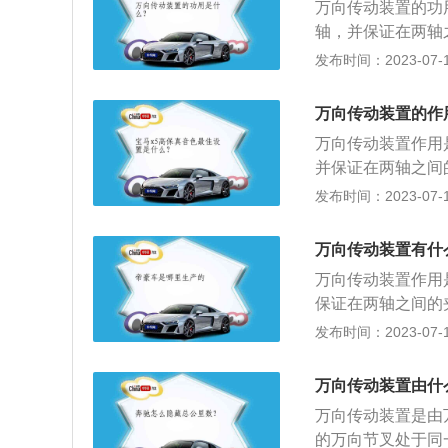
万向传动装置的功
平面。
轴，并保证在两轴
万向传动装置是用
发布时间：2023-07-17
置，其主要由万向
度动力传递的机件
万向传动装置的作
万向传动装置的关
万向传动装置作用
并保证在两轴之间
传动装置可分为以
发布时间：2023-07-17
轴被封闭在套管中
传动着外壳作为推
万向传动装置有什
导向机构中纵向摆
万向传动装置作用
广泛应用开式万向
保证在两轴之间的
程中相对位置不断
动装置的更多资料
发布时间：2023-07-17
上的变速器输出轴
动装置：采用单万
的情况下，仍能可
动桥固定连接；其
万向传动装置由什
而时传动轴外壳起
万向传动装置是由
拆用螺旋弹簧作为
的万向节叉处于同
轻，现代汽车广泛