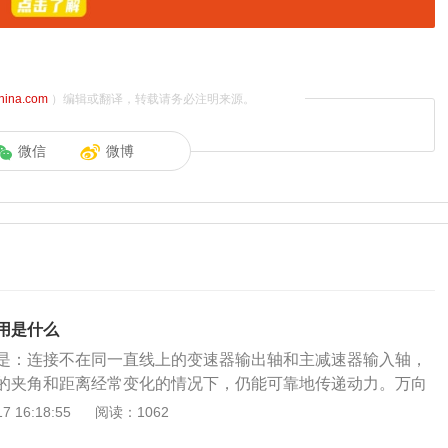
china.com
）编辑或翻译，转载请务必注明来源。
微信
微博
用是什么
是：连接不在同一直线上的变速器输出轴和主减速器输入轴，
的夹角和距离经常变化的情况下，仍能可靠地传递动力。万向
工作过程中相对位置不断改变的两根轴间传递动力的装置，其
 16:18:55
阅读：1062
动轴和中间支撑组成。万向节即万向接头，是实现变角度动力