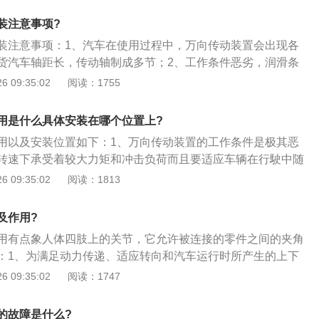
时角速度相等，容易造成振动，加剧机件的损坏，产生很大的
装注意事项?
用各式各样的等速万向节。在前驱动汽车上，每个半轴用两个
装注意事项：1、汽车在使用过程中，万向传动装置会出现各
变速驱动桥的万向节是半轴内侧万向节，靠近车轴的是半轴外
货汽车轴距长，传动轴制成多节；2、工作条件恶劣，润滑条
后驱动汽车上，发动机、离合器与变速器作为一个整体安装在
的道路上，冲击载荷的峰值往往会超过正常值的一倍以上，以
 09:35:02
阅读：1755
通过弹性悬挂与车架连接，两者之间有一个距离，需要进行连
曲、扭转和磨损逾限，产生振动、异响等故障；3、从而破坏
面不平产生跳动，负荷变化或者两个总成安装的位差等，都会
平衡特性、速度特性，传动效率降低，使万向传动装置技术状
与驱动桥主减速器输入轴之间的夹角和距离发生变化，因此在
用是什么具体安装在哪个位置上?
的动力性和经济性，因此应及时维护。
节传动形式都采用双万向节，就是传动轴两端各有一个万向
用以及安装位置如下：1、万向传动装置的工作条件是极其恶
动轴两端的夹角相等，保证输出轴与轴入轴的瞬时角速度始终
转速下承受着较大力矩和冲击负荷而且要适应车辆在行駛中随
架与车桥之间相对位置不断变化引起传动轴之间的夹角变化和
 09:35:02
阅读：1813
变形；2、不断地伸长和缩短，所以传动轴要有夹角的传递动
传动轴轴线之间方向的万向传动装置；3、万向传动装置的功
及作用?
和相对位置经常发生变化的转轴之间的动力传递。
用有点象人体四肢上的关节，它允许被连接的零件之间的夹角
：1、为满足动力传递、适应转向和汽车运行时所产生的上下
变化，前驱动汽车的驱动桥，半轴与轮轴之间常用万向节相
 09:35:02
阅读：1747
轴向尺寸的限制，要求偏角又比较大，单个的万向节不能使输
时角速度相等，容易造成振动，加剧机件的损坏，产生很大的
的故障是什么?