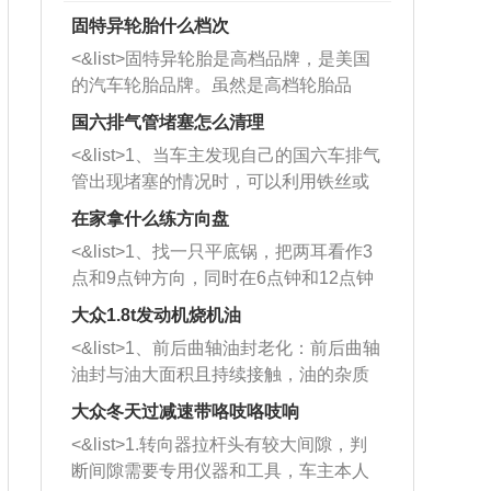
固特异轮胎什么档次
<&list>固特异轮胎是高档品牌，是美国
的汽车轮胎品牌。虽然是高档轮胎品
牌，但是中高低端的轮胎都有生产，这
国六排气管堵塞怎么清理
也是为了更好的开拓市场。
<&list>1、当车主发现自己的国六车排气
管出现堵塞的情况时，可以利用铁丝或
者是细棍，直接将杂物给取出来，如果
在家拿什么练方向盘
堵塞情况比较严重，也可以采取应急措
<&list>1、找一只平底锅，把两耳看作3
施。 <&list>2、直接利用木棍将所有的
点和9点钟方向，同时在6点钟和12点钟
杂物推到排气管里面的位置处，然后将
方向做一个标记。 <&list>2、双手握住
三元催化器拆解开，就可以将堵塞的东
大众1.8t发动机烧机油
平底锅两耳，然后往左打半圈、一圈、
西取出来。但如果是因为积碳过多引起
<&list>1、前后曲轴油封老化：前后曲轴
一圈半的练习，往右同样也要打相同的
的堵塞，就需要将三元催化器泡在草酸
油封与油大面积且持续接触，油的杂质
圈数。 <&list>3、最后强调要反复练
中进行清洗。 <&list>3、也可以利用清
和发动机内持续温度变化使其密封效果
习，这样就可以形成肌肉记忆，在真实
大众冬天过减速带咯吱咯吱响
洗剂对堵塞的情况得到解决，将清洗剂
逐渐减弱，导致渗油或漏油。<&list>2、
驾驶车辆时，不需要记忆也能打好方
放在燃油箱中，与燃油混合后，车辆启
<&list>1.转向器拉杆头有较大间隙，判
活塞间隙过大：积碳会使活塞环与缸体
向。
动时，就可以和汽油一起进入到燃烧
断间隙需要专用仪器和工具，车主本人
的间隙扩大，导致机油流入燃烧室中，