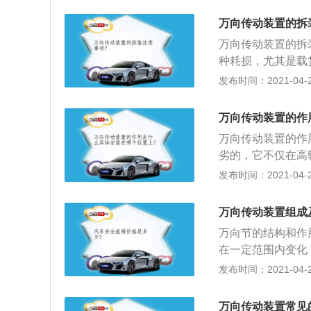
出轴与轴入轴的瞬
万向传动装置的拆
噪音，所以广泛采
万向传动装置的拆
等速万向节，靠近
种耗损，尤其是载
侧万向节；3、在
件差，行驶在不良
发布时间：2021-04-26
车架上，而驱动桥
致造成传动轴的弯
接。汽车运行中路
万向传动装置的动
使得变速器输出轴
万向传动装置的作
况变差，影响汽车
后驱动汽车的万向
万向传动装置的作
节，其作用是使传
劣的，它不仅在高
相等。
着悬架的变形、车
发布时间：2021-04-26
传动轴随着悬架的
力机件，并要改变
万向传动装置组成
用是实现轴间夹角
万向节的结构和作
在一定范围内变化
跳动所造成的角度
发布时间：2021-04-26
连；2、但由于受
出轴与轴入轴的瞬
万向传动装置常见