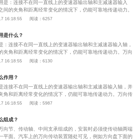
用是：连接不在同一直线上的变速器输出轴和主减速器输入
之间的夹角和距离经常变化的情况下，仍能可靠地传递动力。
来在工作过程中相对位置不断改变的两根轴间传递动力的装
 16:18:55
阅读：6257
节、传动轴和中间支撑组成。万向节即万向接头，是实现变角
，用于需要改变传动轴线方向的位置，其属于汽车驱动系统的
用是什么？
节部件。
是：连接不在同一直线上的变速器输出轴和主减速器输入轴，
的夹角和距离经常变化的情况下，仍能可靠地传递动力。万向
下两种，分别是：1、闭式万向传动装置：采用单万向节,传动
 16:18:55
阅读：6130
,套管与车架做球铰连接,而与驱动桥固定连接；其最大特点是:
力管来传递汽车的纵向力,从而时传动轴外壳起到了悬架系统，
么作用？
臂的作用。2、开式万向传动装置：结构简单,重量轻,现代汽车
是连接不在同一直线上的变速器输出轴和主减速器输入轴，并
传动装置,万向传动装置的应用。万向传动装置是用来在工作过
夹角和距离经常变化的情况下，仍能可靠地传递动力。万向传
改变的两根轴间传递动力的装置。其作用是连接不在同一直线
如下：1、万向传动装置可分为闭式和开式两种。闭式万向传
 16:18:55
阅读：5987
和主减速器输入轴，并保证在两轴之间的夹角和距离经常变化
向节，传动轴被封闭在套管中,套管与车架做球铰连接，而与驱
靠地传递动力。
最大特点是：传动着外壳作为推力管来传递汽车的纵向力，从
么组成？
到了悬架系统，导向机构中纵向摆臂的作用，这对于其后悬架
万向节、传动轴、中间支承组成的，安装时必须使传动轴两端
弹性元件十分有必要。2、开式万向传动装置结构简单，重量
一平面。汽车上的万向传动装置随处可见，例如方向盘下面的
应用开式万向传动装置,万向传动装置的应用。