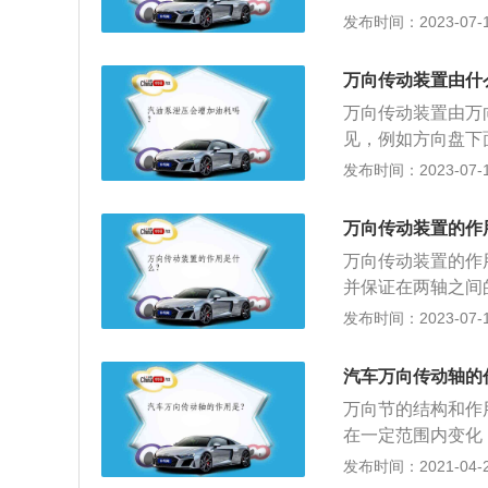
方向柱、车轮的半
发布时间：2023-07-17
向传动装置是用来
万向传动装置的作
万向传动装置由什
并保证在两轴之间
万向传动装置由万
见，例如方向盘下
传动装置可以传递
发布时间：2023-07-17
机产生的动力无法
装置有中间支承，
万向传动装置的作
主将车子用举升机
万向传动装置的作
并保证在两轴之间
传动装置主要由万
发布时间：2023-07-17
向节叉处于同一平
根轴间传递动力的
汽车万向传动轴的
动装置采用单万向
万向节的结构和作
动桥固定连接；2
在一定范围内变化
式万向传动装置。
跳动所造成的角度
发布时间：2021-04-28
连；2、但由于受