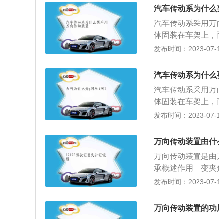
传递的机件，用于
汽车传动系为什么
动装置的关节部件
汽车传动系采用万
装置：采用单万向
体固装在车架上，
固定连接；其最大
仅变速器输出轴与
发布时间：2023-07-17
轴外壳起到了悬架
发生变化，故在变
结构简单,重量轻
来在工作过程中相
向传动装置是用来
汽车传动系为什么
在同一直线上的变
其作用是连接不在
汽车传动系采用万
离经常变化的情况
之间的夹角和距离
体固装在车架上，
组成。安装时必须
仅变速器输出轴与
发布时间：2023-07-17
发生变化，故在变
动装置介绍：1、
万向传动装置由什
位置不断改变的两
万向传动装置是由
同一直线上的变速
承概述作用，变夹
经常变化的情况下
装置是用来在工作
发布时间：2023-07-17
向节、传动轴和中
是连接不在同一直
夹角和距离经常变
万向传动装置的功
万向节、传动轴和