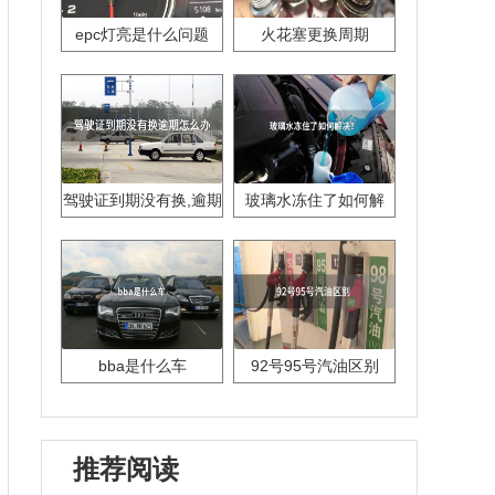
epc灯亮是什么问题
火花塞更换周期
驾驶证到期没有换,逾期
玻璃水冻住了如何解
怎么办??
决？
bba是什么车
92号95号汽油区别
推荐阅读