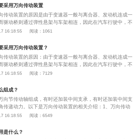
需要改变传动轴线方向的位置，其属于汽车驱动系统的万向传
要采用万向传动装置
。万向传动装置可分为以下两种，分别是：1、闭式万向传动
向传动装置的原因是由于变速器一般与离合器、发动机连成一
节,传动轴被封闭在套管中,套管与车架做球铰连接,而与驱动桥
而驱动桥则通过弹性悬架与车架相连，因此在汽车行驶中，不
特点是:传动着外壳作为推力管来传递汽车的纵向力,从而时传动
主减速器输入轴之间的夹角会发生变化，前述两轴间的距离也
 16:18:55
阅读：1061
系统，导向机构中纵向摆臂的作用。2、开式万向传动装置：
速器与主减速器之间须装有万向传动装置。万向传动装置是用
,现代汽车广泛应用开式万向传动装置,万向传动装置的应用。万
对位置不断改变的两根轴间传递动力的装置，其作用是连接不
在工作过程中相对位置不断改变的两根轴间传递动力的装置。
要采用万向传动装置？
速器输出轴和主减速器输入轴，并保证在两轴之间的夹角和距
同一直线上的变速器输出轴和主减速器输入轴，并保证在两轴
向传动装置的原因：由于变速器一般与离合器、发动机连成一
下，仍能可靠地传递动力，主要由万向节、传动轴和中间支承
经常变化的情况下，仍能可靠地传递动力。
而驱动桥则通过弹性悬架与车架相连，因此在汽车行驶中，不
使传动轴两端的万向节叉处于同一平面。
主减速器输入轴之间的夹角会发生变化，前述两轴间的距离也
 16:18:55
阅读：7129
速器与主减速器之间必须装有万向传动装置。以下关于万向传
万向传动装置的定义：万向传动装置是用来在工作过程中相对
么组成？
根轴间传递动力的装置。2、万向传动装置的作用：连接不在
万向节传动轴组成，有时还加装中间支承，有时还加装中间支
器输出轴和主减速器输入轴，并保证在两轴之间的夹角和距离
角传递动力。以下是万向传动装置的相关介绍：1、万向传动
，仍能可靠地传递动力。3、万向传动装置的组成：主要由万
过程中相对位置不断改变的两根轴间传递动力的装置。其作用
 16:18:55
阅读：6549
间支承组成。
线上的变速器输出轴和主减速器输入轴，并保证在两轴之间的
化的情况下，仍能可靠地传递动力。2、万向传动装置主要由
用是什么？
中间支承组成。安装时必须使传动轴两端的万向节叉处于同一