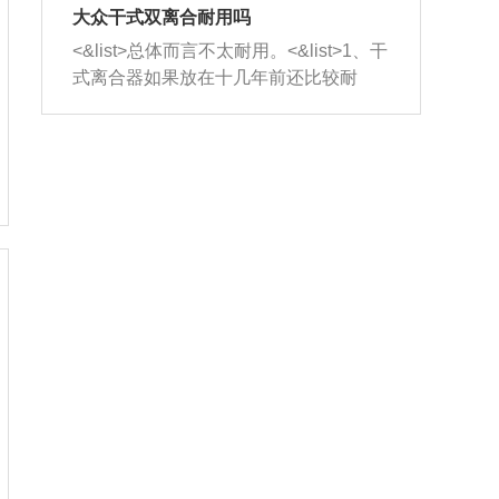
室，最后形成废气排出，就可以让三元
无法制作，需要将车辆送到修理厂或4s
造成烧机油。<&list>3、机油粘度。使用
大众干式双离合耐用吗
催化器得到清洗，排气管堵塞的情况就
店；<&list>2.车辆半轴套管防尘罩破
机油粘度过小的话，同样会有烧机油现
<&list>总体而言不太耐用。<&list>1、干
能够得到解决。
裂，破裂后会出现漏油现象，使半轴磨
象，机油粘度过小具有很好的流动性，
式离合器如果放在十几年前还比较耐
损严重，磨损的半轴容易损坏，产生异
容易窜入到气缸内，参与燃烧。<&list>
用，但是由于现在的汽车发动机动力输
响；<&list>3.稳定器的转向胶套和球头
4、机油量。机油量过多，机油压力过
出越来越高，使得干式离合器散热不足
老化，一般是使用时间过长造成的。解
大，会将部分机油压入气缸内，也会出
的缺陷也逐渐暴露出来。<&list>2、由于
决方法是更换新的质量好的转向橡胶套
现烧机油。<&list>5、机油滤清器堵塞：
干式双离合的工作环境暴露在空气中，
和球头。
会导致进气不畅，使进气压力下降，形
而离合器的散热也是通离合器罩上面的
成负压，使机油在负压的情况下吸入燃
几个小孔来进行散热。但是在行驶过程
烧室引起烧机油。<&list>6、正时齿轮或
中变速箱需要换挡，就不得不使得离合
链条磨损：正时齿轮或链条的磨损会引
器频繁工作。<&list>3、长时间的低速行
起气阀和曲轴的正时不同步。由于轮齿
驶以及过于频繁的启停，导致离合器的
或链条磨损产生的过量侧隙，使得发动
温度不断升高，而低速行驶时空气流动
机的调节无法实现：前一圈的正时和下
效率不高，无法将离合器中的热量有效
一圈可能就不一样。当气阀和活塞的运
的带走，导致离合器内部的温度不断升
动不同步时，会造成过大的机油消耗。
高，加速离合器的磨损。
解决方法：更换正时齿轮或链条。<&list
>7、内垫圈、进风口破裂：新的发动机
设计中，经常采用各种由金属和其他材