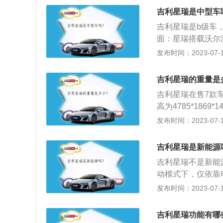
出一定的层次感，
0kw，峰值扭矩3
吉利星瑞是中型车
较有档次，独立显
吉利星瑞是b级车
息，一侧按键在设
面：星瑞搭载沃尔沃D
上档次。
0马力，峰值扭矩3
发布时间：2023-07-17
杆独立后车架、采埃
有较强的抓地力和
吉利星瑞的重量是
空交叠座舱”造型
吉利星瑞在售7款车
平底三幅式多功能方
高为4785*1869
强的科技感。
方面，星瑞202
发布时间：2023-07-17
舰型和豪华型七款车
T)。发动机气缸
吉利星瑞是新能源
面星瑞2021款的
吉利星瑞不是新能
(气帘)、ISOF
动模式下，仅依靠
驻车雷达等。需要
是整个动力系统的
发布时间：2023-07-17
超级架构下的首款
的制约，电池所提
型混合动力电动汽
吉利星瑞功能有哪
新能源汽车等。非