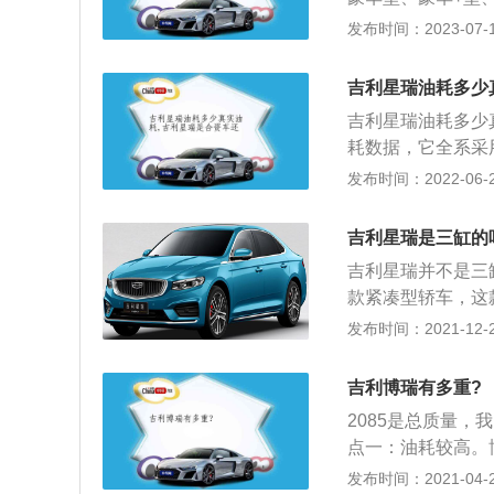
动形式：车辆的驱
7L/100km。
发布时间：2023-07-17
更加稳定；4、悬
况燃油消耗数据量
定，独立悬挂包含
因素如下：汽车重
吉利星瑞油耗多少
排量在1.6的小型
吉利星瑞油耗多少
况下计算的），而S
耗数据，它全系采用
致汽车的油耗不一
车根据了把控检测
发布时间：2022-06-21
果汽车的流线型比
信任了吉利星瑞这
速：发动机在行驶
耗是6.6L/一
期在这个扭矩输出
吉利星瑞是三缸的
关。个人习惯就挡
车大约在70公里
吉利星瑞并不是三
上升。随后最首要
经济的转速区间，
款紧凑型轿车，这款
的油耗高低问题。
油、常超车、遇红
为2800毫米。吉
发布时间：2021-12-23
百公里以下的。吉
轮增压发动机最大功
顶置设计，这样空
0牛米，最大扭矩转
系统高效率为97%，
吉利博瑞有多重?
术，并且使用了铝
呈现。吉利星瑞是
2085是总质量，
量，这样可以提高
集团，公司于199
点一：油耗较高。
合变速箱。双离合
浙浙江省台州市临
丢；2、缺点二：
发布时间：2021-04-27
来控制偶数挡的。
民营企业。