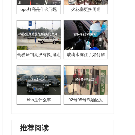
epc灯亮是什么问题
火花塞更换周期
驾驶证到期没有换,逾期
玻璃水冻住了如何解
怎么办??
决？
bba是什么车
92号95号汽油区别
推荐阅读