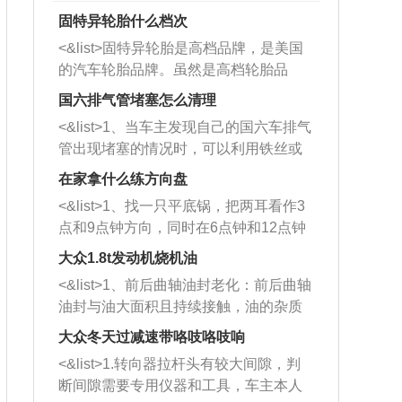
固特异轮胎什么档次
<&list>固特异轮胎是高档品牌，是美国
的汽车轮胎品牌。虽然是高档轮胎品
牌，但是中高低端的轮胎都有生产，这
国六排气管堵塞怎么清理
也是为了更好的开拓市场。
<&list>1、当车主发现自己的国六车排气
管出现堵塞的情况时，可以利用铁丝或
者是细棍，直接将杂物给取出来，如果
在家拿什么练方向盘
堵塞情况比较严重，也可以采取应急措
<&list>1、找一只平底锅，把两耳看作3
施。 <&list>2、直接利用木棍将所有的
点和9点钟方向，同时在6点钟和12点钟
杂物推到排气管里面的位置处，然后将
方向做一个标记。 <&list>2、双手握住
三元催化器拆解开，就可以将堵塞的东
大众1.8t发动机烧机油
平底锅两耳，然后往左打半圈、一圈、
西取出来。但如果是因为积碳过多引起
<&list>1、前后曲轴油封老化：前后曲轴
一圈半的练习，往右同样也要打相同的
的堵塞，就需要将三元催化器泡在草酸
油封与油大面积且持续接触，油的杂质
圈数。 <&list>3、最后强调要反复练
中进行清洗。 <&list>3、也可以利用清
和发动机内持续温度变化使其密封效果
习，这样就可以形成肌肉记忆，在真实
大众冬天过减速带咯吱咯吱响
洗剂对堵塞的情况得到解决，将清洗剂
逐渐减弱，导致渗油或漏油。<&list>2、
驾驶车辆时，不需要记忆也能打好方
放在燃油箱中，与燃油混合后，车辆启
<&list>1.转向器拉杆头有较大间隙，判
活塞间隙过大：积碳会使活塞环与缸体
向。
动时，就可以和汽油一起进入到燃烧
断间隙需要专用仪器和工具，车主本人
的间隙扩大，导致机油流入燃烧室中，