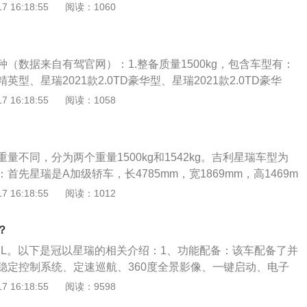
公司和安徽江淮汽车股份有限公司共同出资，通过整合原安徽
 16:18:55
阅读：1060
A级轿车智能高标准。3、在健康安全方面，采用了NAPPA真
公司，六安分公司和六安江淮汽车齿轮制造有限公司资产设
OC等级生态环保抗菌材料，并配备集车规级CN95高效复合空
8年11月24日正式成立。变速箱分为手动变速箱和自动变速箱：
能空气质量管理系统、负离子空气净化器等于一体的空气净化系
和轴组成；自动变速箱由液力变扭器、行星齿轮、液压变距系
车的高标准。4、例如星瑞2023款2.0TD精英型车身长宽高
（数据来自有驾官网）：1.整备质量1500kg，包含车型有：
组成。
、1869mm、1469mm，轴距2800mm，最大马力190Ps，最大
D精英型、星瑞2021款2.0TD豪华型、星瑞2021款2.0TD豪华
大扭矩300牛米，匹配的是7档湿式双离合变速箱(DCT)。（数据
.0TD时空版皓月、星瑞2023款2.0TD精英型、星瑞2023款2.0
 16:18:55
阅读：1058
23款2.0TD时空版。2.整备质量1542kg，包含车型有：星瑞2
师推荐款、星瑞2023款2.0TD尊贵型、星瑞2023款2.0TD只此青
绍：吉利星瑞是吉利汽车旗下全新紧凑型轿车，为吉利CMA超
量不同，分为两个重量1500kg和1542kg。吉利星瑞车型为
，拉开了“科技吉利4.0时代”的序章。2020年9月26日开幕的
首先星瑞是A加级轿车，长4785mm，宽1869mm，高1469m
。2020年10月10日正式发布设计师推荐款。
比有超大的空间，所以会增加重量。其次，同级别唯一一款采
 16:18:55
阅读：1012
机，在底盘悬架方面，星瑞采用的是前麦弗逊式独立悬架加后多连
合。（数据来源：有驾官方平台）外形方面，星瑞车门下方通
？
到光影型面的效果，用光线的反射来增加车侧的质感。而尾部
.7L。以下是冠以星瑞的相关介绍：1、功能配备：该车配备了并
的贯穿式灯带，预计点亮之后有不错的效果。前脸部分的盾型
稳定控制系统、定速巡航、360度全景影像、一键启动、电子
格栅，体现了不错的设计感。在外观方面，吉利星瑞采用能量
显示和上坡辅助系统等。综合开看，全新吉利星瑞还是一款非常
 16:18:55
阅读：9598
造型设计，盾形的进气栅格中央配合竖条状的镀铬中网，再辅以双
。2、内饰方面：内饰在设计上非常大方，拼接式中控台呈现
看上去更加豪华。星瑞搭载2.0T发动机，发动机最大功率为14