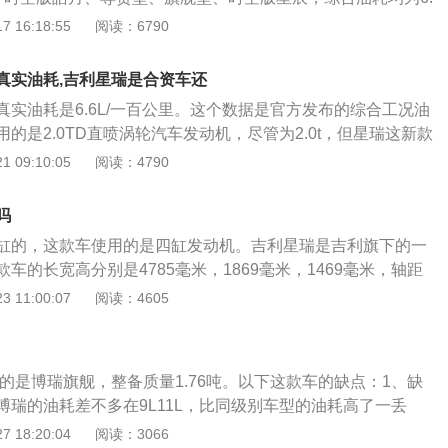
动形式大多数包括前驱、后驱和四驱，四驱车要比前后两驱车
以上是NEDC综合油耗，是车辆在NEDC测试规程下所测得的综合工
 16:18:55
阅读：6790
挂系统：一般独立悬挂的车辆要比非独立悬挂系统的车辆更稳
数据。真实油耗高于这个值，为10L左右。影响汽车油耗具体
麦弗逊式独立悬挂和多连杆式独立悬挂等。
量：体积越大、重量越重的汽车，油耗会比较多。正常来说，
真实油耗,吉利星瑞是合资车还
家用车，重量在1.2吨左右，油耗大约是7.5升（这是在满载的情
真实油耗是6.6L/一百公里。这个数据是官方发布的综合工况油
UV车型，重量1.5吨左右，油耗在8.5升。不同的重量就会导
的是2.0TD直喷涡轮汽车发动机，尽管为2.0t，但星瑞这新款
样。风阻：风阻越大，汽车在行驶的过程中就会增加油耗。如
，油耗都操纵在7.0L/一百公里以内。这项数据也让更多消费者
 09:10:05
阅读：4790
较好，风阻就越低，风阻越低的汽车油耗就会越低。经济转
新款车。吉利星瑞油耗多少真实油耗吉利星瑞油耗多少真实油
的过程中，会有一个最经济的扭矩输出点，只要汽车的速度长
百公里。车辆自身的油耗问题与驾驶习惯、汽车发动机和变速器有
点的时候，汽车的油耗就会大大降低。正常来说，小排量的汽
吗
位档位高速度行驶，急刹车等不良的开车习惯就会导致油耗的
每小时，大排量的汽车大约是100公里每小时，只要控制在这个
缸的，这款车使用的是四缸发动机。吉利星瑞是吉利旗下的一
的也是车辆自身的汽车发动机和变速器的优劣直接影响了车辆
汽车就能获得最少的油耗。驾驶风格：驾驶粗暴，比如急加
车的长宽高分别是4785毫米，1869毫米，1469毫米，轴距
可能吉利星瑞就是凭借着自己这俩点的优势将油耗操纵在7L/一
灯不提前松油门会使油耗增高。
利星瑞全系都使用了2.0升涡轮增压发动机。吉利星瑞的2.0升涡
 11:00:07
阅读：4605
利星瑞的气缸和气门都是4个，使用95号燃油，发动机盖是双
率为140kw，最大功率转速为4700转每分钟，最大扭矩为30
气流动得更快，排放高效率自然也就更好。星瑞的变速器传动
速为1400到4000转每分钟。这款发动机搭载了缸内直喷技
0-一百公里/h只需7.9s，换挡仅需0.2s，强劲的动力能够瞬时
合金缸盖昂缸体。使用铝合金缸盖缸体可以降低发动机的重
合资车还是国产车是国产车，吉利汽车公司属于浙江吉利控股
我的是博瑞旗舰，整备质量1.76吨。以下这款车的缺点：1、缺
汽车的操控性和燃油经济性。与这款发动机匹配的是7速双离
7年由李书福在浙江正式成立，1998年8月，第一辆吉利汽车在
博瑞的油耗差不多在9L11L，比同级别车型的油耗高了一丢
变速箱的一套离合器是用来控制奇数挡的，另一套离合器是用
海市001年，吉利变成中国第一个得到小汽车生产制造资质的
车身太大。博瑞的车身比同价位的其它车型大了不少，城里不
 18:20:04
阅读：3066
双离合变速箱的换挡速度快，传动效率也是比较高的。使用双