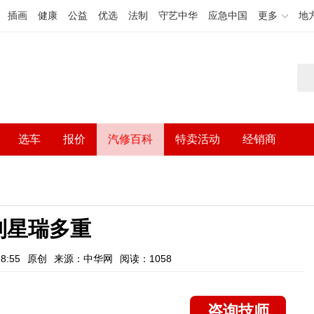
插画
健康
公益
优选
法制
守艺中华
应急中国
更多
地
选车
报价
汽修百科
特卖活动
经销商
利星瑞多重
8:55
原创
来源：中华网
阅读：1058
咨询技师