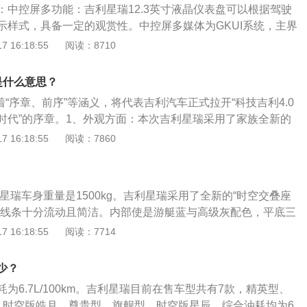
：中控屏多功能：吉利星瑞12.3英寸液晶仪表盘可以根据驾驶
示样式，具备一定的观赏性。中控屏多媒体为GKUI系统，主界
作起来没有难度。它可以通过登录会员账号实现更多功能。导
 16:18:55
阅读：8710
自带高德地图，可以将导航地图投射到仪表盘和HUD上，这样
显示其他内容。全景摄像头：全景摄像头不仅成像清晰，它甚
e是什么意思？
眼”功能，在开启转向灯后，屏幕会呈现一个斜后方的鸟瞰图，
意着“序章、前序”等涵义，将代表吉利汽车正式拉开“科技吉利4.0
盲区非常方便。
时代”的序章。1、外观方面：本次吉利星瑞采用了家族全新的
着酷似沃尔沃S60车型的设计风格，涟漪式大嘴格栅内部有大
 16:18:55
阅读：7860
网填充，左右两侧则连接着扁平的LED大灯组，而前保险杠部
的三段式镂空装饰，整体而显得大气而时尚。2、内饰部分：
新的设计风格，中控悬浮式立屏全新液晶仪表盘组成双大屏系
吉利星瑞车身重量是1500kg。吉利星瑞采用了全新的“时空交叠座
面则由复杂的交叉式空调出风口及撞色工艺面板覆盖，配合精
体线条十分流动且简洁。内部使是游艇蓝与高级灰配色，平底三
域和电子档杆等细节，显得相当的时尚。3、动力方面：采用C
12.3英寸液晶仪表、悬浮式12.3英寸中控大屏，有较强的科
 16:18:55
阅读：7714
新车搭载沃尔沃Drive-E系列2.0T发动机配7速双离合变速箱的
速行驶稳定性越好，影响汽车高速行驶时的稳定性的因素还
190马力，最大扭矩300牛米，后期还有望推出1.5T车型作为
：轮胎是车辆和地面接触的唯一零部件，一般越宽、越扁的轮
少？
驾驶的稳定性越好；2、车辆外形：车辆外形也是关系车辆高
为6.7L/100km。吉利星瑞目前在售车型共有7款，精英型、
越符合空气动力学的车辆在高速驾驶时的稳定性越好；3、驱
、时空版皓月、尊贵型、旗舰型、时空版星辰，综合油耗均为6.