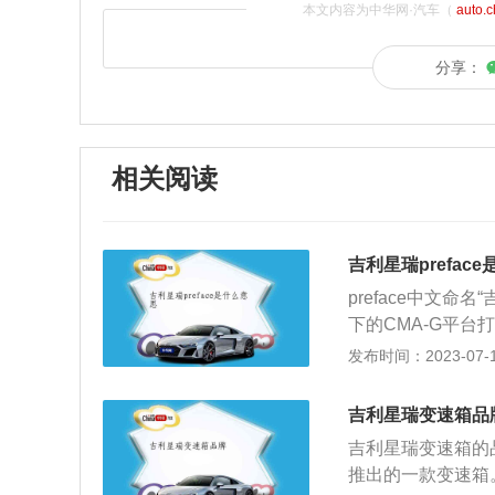
本文内容为中华网·汽车（
auto.
分享：
相关阅读
吉利星瑞prefac
preface中文
下的CMA-G平
尔沃的安全性能。
发布时间：2023-07-17
的“宇宙回响的能
灯和两侧凌厉的大
吉利星瑞变速箱品
方面，吉利星瑞全
吉利星瑞变速箱的品
样即时远程升级，
推出的一款变速箱。
头显示、APA全自