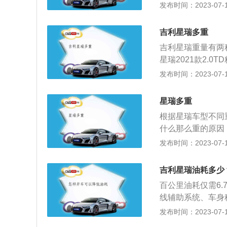
安徽江淮汽车集团
发布时间：2023-07-17
置，旨在重新定义
江淮汽车股份有限
皮抑菌方向盘和V
立，新公司于200
调滤芯、AQS智
吉利星瑞多重
手动变速箱由齿轮
统。旨在树立健康汽
吉利星瑞重量有两种
统和液压操纵系统
分别是：4785mm
星瑞2021款2.0T
功率140kW，最
+型、星瑞2021款2
发布时间：2023-07-17
来源有驾官网）
TD豪华型、星瑞20
021款2.0TD设计
星瑞多重
绿版。吉利星瑞介
根据星瑞车型不同重
级架构下的首款轿车
什么那么重的原因：
北京车展中正式亮相
m，与同级别车相
发布时间：2023-07-17
用2.0T的发动
杆式独立悬架的组
吉利星瑞油耗多少
过内凹式设计来达
百公里油耗仅需6
则用上了时下流行
线辅助系统、车身
中网配合直瀑式的
手刹、HUD抬头
发布时间：2023-07-17
涟漪4.0的前脸
具有竞争力的车型
镀铬的中网造型，