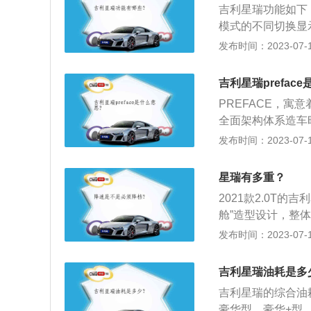
吉利星瑞功能如下
模式的不同切换显
面简洁易上手，操
发布时间：2023-07-17
航系统：星瑞车机
中控屏可以腾出来
吉利星瑞prefac
至还带有“上帝之
PREFACE，寓
这用来观察侧后方
全面架构体系造车
设计语言，前脸有
发布时间：2023-07-17
面积黑色直瀑式中
分则有着时下流行
星瑞有多重？
新车则同样采用全
2021款2.0T的
统，而整个中控台
舱”造型设计，整
致且高耸的换挡区
辐式多功能方向盘、
发布时间：2023-07-17
MA超级母体打造的
技感。车身越重高
动力总成，最大功率
有：1、车辆轮胎
补充。
吉利星瑞油耗是多
胎会使车辆在高速
吉利星瑞的综合油耗
速稳定性的因素，
豪华型、豪华+型