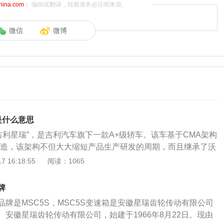
china.com
）编辑或翻译，转载请务必注明来源。
微信
微博
e是什么意思
命名“吉利星瑞”，是吉利汽车旗下一款A+级轿车。该车基于CMA架构
台打造，该架构不但大大缩短产品生产研发的周期，而且继承了沃
以下是有关吉利星瑞的相关介绍：1、星瑞前脸采用了全新
 16:18:55
阅读：1065
量涟漪”前格栅，直瀑式的前格栅饰条，再加上三段式脉冲日行
灯组，全面提升了星瑞的运动气息和科技感。2、在智能科技
牌
系标配整车OTA云端升级系统，使其可以像电脑和手机系统一
牌是MSC5S，MSC5S变速箱是安徽星瑞齿轮传动有限公司
让用户始终保持新体。吉利星瑞还配备了7.5英寸全彩HUD抬
安徽星瑞齿轮传动有限公司，始建于1966年8月22日。现由
动泊车系统以及可经OTA云端推送的RPA手机遥控泊车等配