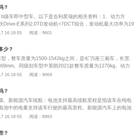
副驾驶前侧的空调出风口采用的是凹陷式的设计，在设计上比
00N·m，传动系统匹配7速双离合变速箱。
吗？
示大屏的设计更加提升档次，银色饰条增加了一定的年轻气
，b级车即中型车。以下是吉利星瑞的相关资料：1、动力方
计上非常大方，水杯架采用的是隐藏式的设计，在视觉上非常
rive-E系列2.0TD发动机+7DCT组合，发动机最大功率为19
00牛·米。同时得益于CMA架构，采用麦弗逊前悬架、E型多连
 16:18:55
阅读：9601
孚DP-EPS转向助力系统、ITT刹车片、长行程减振器等。拥
较好的弯道超控性。2、内饰方面：吉利星瑞采用了全新的“时
多少？
设计，整体线条十分流动且简洁。内部是游艇蓝与高级灰配色，
型，整车质量为1500-1542kg之间，是4门5座三厢车，长宽
向盘、12.3英寸液晶仪表、悬浮式12.3英寸中控大屏，有较
*1469mm。同级别车型中英朗2021款整车质量为1270kg。动力
1款有豪华+型、时空版星辰、精英型、时空版皓月、尊贵型、旗
 16:18:55
阅读：9069
型。配备2.0L涡轮增压发动机，7挡湿式双离合变速箱(DC
数量都为4个，采用横置布局。驱动方式为前置前驱。其他配置方
吗？
全部或部分车型配备了主/副驾驶座安全气囊、前/后排头部气囊
源。新能源汽车续航：电池支持最高续航里程是指该车在纯电
IX儿童座椅接口、驾驶辅助影像、自动驻车、驾驶模式切换、前/后
电池中的电量支持该车行驶的最高里程。新能源汽车上的电池
注意，吉利星瑞是吉利汽车旗下全新紧凑型轿车，为吉利CMA
关键，它能为整个新能源系统提供电力，但是受到材质和技术
 16:18:55
阅读：8883
轿车。该车最大功率为190马力，最大扭矩为300牛米。
供的续航里程有限。新能源电车分类：新能源汽车包括四大类
车、纯电动汽车，包括太阳能汽车、燃料电池电动汽车、其他
些？
常规的车用燃料指除汽油、柴油之外的燃料。