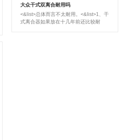
室，最后形成废气排出，就可以让三元
无法制作，需要将车辆送到修理厂或4s
造成烧机油。<&list>3、机油粘度。使用
大众干式双离合耐用吗
催化器得到清洗，排气管堵塞的情况就
店；<&list>2.车辆半轴套管防尘罩破
机油粘度过小的话，同样会有烧机油现
<&list>总体而言不太耐用。<&list>1、干
能够得到解决。
裂，破裂后会出现漏油现象，使半轴磨
象，机油粘度过小具有很好的流动性，
式离合器如果放在十几年前还比较耐
损严重，磨损的半轴容易损坏，产生异
容易窜入到气缸内，参与燃烧。<&list>
用，但是由于现在的汽车发动机动力输
响；<&list>3.稳定器的转向胶套和球头
4、机油量。机油量过多，机油压力过
出越来越高，使得干式离合器散热不足
老化，一般是使用时间过长造成的。解
大，会将部分机油压入气缸内，也会出
的缺陷也逐渐暴露出来。<&list>2、由于
决方法是更换新的质量好的转向橡胶套
现烧机油。<&list>5、机油滤清器堵塞：
干式双离合的工作环境暴露在空气中，
和球头。
会导致进气不畅，使进气压力下降，形
而离合器的散热也是通离合器罩上面的
成负压，使机油在负压的情况下吸入燃
几个小孔来进行散热。但是在行驶过程
烧室引起烧机油。<&list>6、正时齿轮或
中变速箱需要换挡，就不得不使得离合
链条磨损：正时齿轮或链条的磨损会引
器频繁工作。<&list>3、长时间的低速行
起气阀和曲轴的正时不同步。由于轮齿
驶以及过于频繁的启停，导致离合器的
或链条磨损产生的过量侧隙，使得发动
温度不断升高，而低速行驶时空气流动
机的调节无法实现：前一圈的正时和下
效率不高，无法将离合器中的热量有效
一圈可能就不一样。当气阀和活塞的运
的带走，导致离合器内部的温度不断升
动不同步时，会造成过大的机油消耗。
高，加速离合器的磨损。
解决方法：更换正时齿轮或链条。<&list
>7、内垫圈、进风口破裂：新的发动机
设计中，经常采用各种由金属和其他材