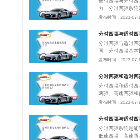
全时四驱与分时四
显。若是在抓地力
力，分时四驱系统
驱无法在抓地力良
式，分别是高速四
发布时间：2023-07-17
个轮子都有驱动力
更加复杂，并且占
要中央差速器。由
不同。大部分豪华
分时四驱与适时四
一些硬派越野车上
分时四驱与适时四
料介绍：常见的四
同：分时四驱基本指
较常见。搭载适时
用这种形式，这种
发布时间：2023-07-17
平时大部分时间都
便换装后差锁、加
形式中它在操作方
分时四驱和适时四
桥，后差前串列多
分时四驱和适时四
紧离合器带动后驱
两驱、高速四驱和
必要时才会自动切
动切换到四驱状态
发布时间：2023-07-17
速四驱三种模式。
来选择两轮驱动或
使用分时四驱的有
分时四驱与适时四
普拉多等。使用适
分时四驱系统是能
奇骏等。
低速四驱，高速两