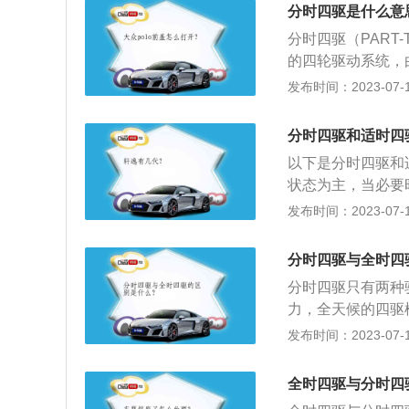
同：适时四驱一般
分时四驱是什么意
四驱系统需要手动
分时四驱（PART
时四驱是由驾驶者
的四轮驱动系统，
四驱是由电脑芯片
动或四轮驱动模式
发布时间：2023-07-17
下：1、分时四驱
轮驱动或是四轮驱
分时四驱和适时四
四驱平常只利用前
以下是分时四驱和
四轮驱动来行驶，
状态为主，当必要
模式。
驱、高速四驱和低
发布时间：2023-07-17
通或断开分动器来
性和通过性，又能
分时四驱与全时四
动操作驱动模式。
分时四驱只有两种
驶环境，根据驾驶
力，全天候的四驱
弯等附着力低的路
差速锁，可实现1
发布时间：2023-07-17
路况上，车辆会自
四驱在四驱模式下
固定，属于刚性连
全时四驱与分时四
四驱在转弯时需要