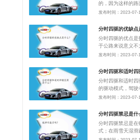
的，因为这样的路
对于公路来说意义
险，甚至是损坏了
发布时间：2023-07-17
硬轴连接，在驾驶
之类的非铺装路面
不同，因此采用四
不同的模式，当然
在砂石、雨雪、冰
分时四驱的优缺点
是高速4驱，比较
分时四驱的优点是
驱，适合比较糟糕
于公路来说意义不
时使用。分时四驱
的相关资料：分时
发布时间：2023-07-17
驾驶员手动来切换
断开分动器选择四
驱。分时四驱属于
差速锁，如果在平
可以保证车辆有强
分时四驱和适时四
驱：全时四驱配备
分时四驱和适时四
是弯道都游刃有余
的驱动模式，驾驶
差不能自动分配扭
适时四驱又称为实
发布时间：2023-07-17
与四驱的切换。适
差的时候只能靠轮
分时四驱禁忌是什
对突如其来的打滑
分时四驱禁忌是在
式；在雨雪天湿滑
驶，要打开四驱模
发布时间：2023-07-17