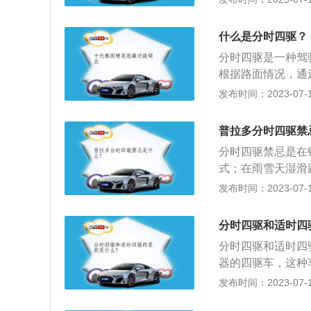
较简单，可靠性好
时四驱的定义：分
什么是分时四驱？
动系统，由驾驶员
分时四驱是一种驾
驱动模式。
根据路面情况，通
越野车或四驱SU
发布时间：2023-07-17
切换。它的优点是
作，有些甚至结构
普拉多分时四驱禁
起来比较麻烦，而
分时四驱禁忌是在
二是因为分时四驱
式；在雨雪天湿滑
系统，特别是在弯
驶，要打开四驱模
发布时间：2023-07-17
状态，正常行驶状
较简单，可靠性好
以通过分动杆把两
时四驱的定义：分
车辆的通过性能。
分时四驱和适时四
动系统，由驾驶员
分时四驱和适时四
驱动模式。
器的四驱车，这种
便换装后差锁、加
发布时间：2023-07-17
横置发动机，引纵