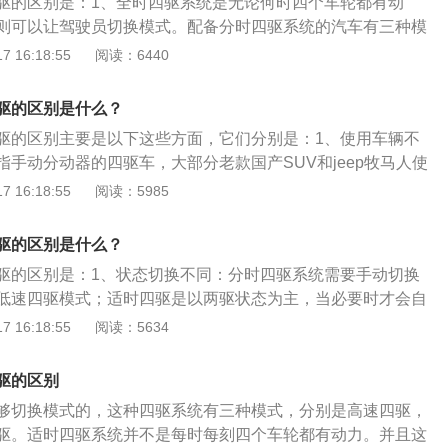
驱的区别是：1、全时四驱系统是无论何时四个车轮都有动
非常好的路面，压根无法拐弯（车轮不打滑），所以说分时四
则可以让驾驶员切换模式。配备分时四驱系统的汽车有三种模
好的路面顺畅地行驶。3、全时四驱顾名思义就是任何时候四
驱模式、低速四驱模式、高速两驱模式。分时四驱系统的结构
 16:18:55
阅读：6440
。不仅轮间有大家都熟悉的开放式差速器，其前后轴之间也需
用的空间更大。2、分时四驱系统和全时四驱系统应用的车型
于四个轮子都有动力，所以全时四驱的车辆其循迹性会更好。
suv和硬派越野车会使用全时四驱系统，分时四驱系统只会在
驱的区别是什么？
出现。搭载分时四驱系统的汽车越野性能更强。以下是相关资
驱的区别主要是以下这些方面，它们分别是：1、使用车辆不
驱系统还有适时四驱系统，这种四驱系统在一些城市suv上比
手动分动器的四驱车，大部分老款国产SUV和jeep牧马人使
四驱系统的汽车并不是每时每刻四个车轮都有动力，这种汽车
车大都配置前后整体桥，手动操作，结构简单、可靠性高，方
 16:18:55
阅读：5985
是两驱，只有遇到特殊情况时，才是四轮驱动。
装前轴头锁等。适时四驱被大部分城市SUV采用，在各种四驱
便性与成本上取得均衡。基本都是前横置发动机，引纵轴到后
驱的区别是什么？
片离合器传递动力，平时为前驱，计算机根据车轮打滑自动锁
驱的区别是：1、状态切换不同：分时四驱系统需要手动切换
。2、状态切换不同：适时四驱：一般是以两驱状态为主，当
低速四驱模式；适时四驱是以两驱状态为主，当必要时才会自
换到四驱状态。分时四驱：需要手动切换两驱、高速四驱和低
。2、技术不同：分时四驱是由驾驶者通过接通或断开分动器
 16:18:55
阅读：5634
四轮驱动模式；适时四驱由电脑芯片控制两驱与四驱的切换。
：猎豹全系、北汽系列全系、铃木吉姆尼、三菱帕杰罗、丰田
驱的区别
时四驱的有：大众途观、陆虎神行、汉兰达、丰田rav4、日产
够切换模式的，这种四驱系统有三种模式，分别是高速四驱，
驱。适时四驱系统并不是每时每刻四个车轮都有动力。并且这