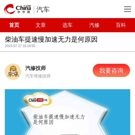
汽车
首页
文章
选车
汽修
百科
柴油车提速慢加速无力是何原因
2023-07-17 16:18:55
汽修技师
我要咨询
汽车维修技师