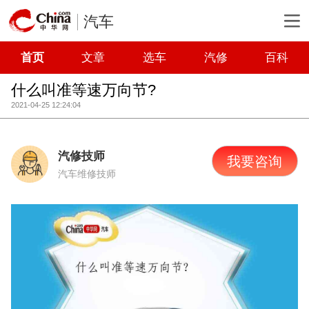
汽车
首页
文章
选车
汽修
百科
什么叫准等速万向节?
2021-04-25 12:24:04
汽修技师
我要咨询
汽车维修技师