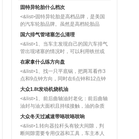
固特异轮胎什么档次
<&list>固特异轮胎是高档品牌，是美国
的汽车轮胎品牌。虽然是高档轮胎品
牌，但是中高低端的轮胎都有生产，这
国六排气管堵塞怎么清理
也是为了更好的开拓市场。
<&list>1、当车主发现自己的国六车排气
管出现堵塞的情况时，可以利用铁丝或
者是细棍，直接将杂物给取出来，如果
在家拿什么练方向盘
堵塞情况比较严重，也可以采取应急措
<&list>1、找一只平底锅，把两耳看作3
施。 <&list>2、直接利用木棍将所有的
点和9点钟方向，同时在6点钟和12点钟
杂物推到排气管里面的位置处，然后将
方向做一个标记。 <&list>2、双手握住
三元催化器拆解开，就可以将堵塞的东
大众1.8t发动机烧机油
平底锅两耳，然后往左打半圈、一圈、
西取出来。但如果是因为积碳过多引起
<&list>1、前后曲轴油封老化：前后曲轴
一圈半的练习，往右同样也要打相同的
的堵塞，就需要将三元催化器泡在草酸
油封与油大面积且持续接触，油的杂质
圈数。 <&list>3、最后强调要反复练
中进行清洗。 <&list>3、也可以利用清
和发动机内持续温度变化使其密封效果
习，这样就可以形成肌肉记忆，在真实
大众冬天过减速带咯吱咯吱响
洗剂对堵塞的情况得到解决，将清洗剂
逐渐减弱，导致渗油或漏油。<&list>2、
驾驶车辆时，不需要记忆也能打好方
放在燃油箱中，与燃油混合后，车辆启
<&list>1.转向器拉杆头有较大间隙，判
活塞间隙过大：积碳会使活塞环与缸体
向。
动时，就可以和汽油一起进入到燃烧
断间隙需要专用仪器和工具，车主本人
的间隙扩大，导致机油流入燃烧室中，