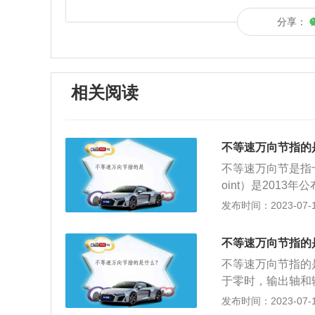
分享：
相关阅读
不等速万向节指的
不等速万向节是指十字轴万
oint）是201
呈周期性变化的万
发布时间：2023-07-17
下：1、转动叉中
心在任意方向摆动
不等速万向节指的
与输入动力连接的
不等速万向节指的
称从动轴）；3、
于零时，输出轴和
等，并因此会导致
等的万向节。不等
发布时间：2023-07-17
寿命。
过十字轴：转动叉