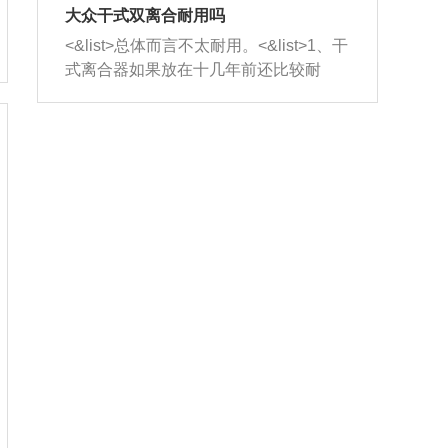
室，最后形成废气排出，就可以让三元
无法制作，需要将车辆送到修理厂或4s
造成烧机油。<&list>3、机油粘度。使用
大众干式双离合耐用吗
催化器得到清洗，排气管堵塞的情况就
店；<&list>2.车辆半轴套管防尘罩破
机油粘度过小的话，同样会有烧机油现
<&list>总体而言不太耐用。<&list>1、干
能够得到解决。
裂，破裂后会出现漏油现象，使半轴磨
象，机油粘度过小具有很好的流动性，
式离合器如果放在十几年前还比较耐
损严重，磨损的半轴容易损坏，产生异
容易窜入到气缸内，参与燃烧。<&list>
用，但是由于现在的汽车发动机动力输
响；<&list>3.稳定器的转向胶套和球头
4、机油量。机油量过多，机油压力过
出越来越高，使得干式离合器散热不足
老化，一般是使用时间过长造成的。解
大，会将部分机油压入气缸内，也会出
的缺陷也逐渐暴露出来。<&list>2、由于
决方法是更换新的质量好的转向橡胶套
现烧机油。<&list>5、机油滤清器堵塞：
干式双离合的工作环境暴露在空气中，
和球头。
会导致进气不畅，使进气压力下降，形
而离合器的散热也是通离合器罩上面的
成负压，使机油在负压的情况下吸入燃
几个小孔来进行散热。但是在行驶过程
烧室引起烧机油。<&list>6、正时齿轮或
中变速箱需要换挡，就不得不使得离合
链条磨损：正时齿轮或链条的磨损会引
器频繁工作。<&list>3、长时间的低速行
起气阀和曲轴的正时不同步。由于轮齿
驶以及过于频繁的启停，导致离合器的
或链条磨损产生的过量侧隙，使得发动
温度不断升高，而低速行驶时空气流动
机的调节无法实现：前一圈的正时和下
效率不高，无法将离合器中的热量有效
一圈可能就不一样。当气阀和活塞的运
的带走，导致离合器内部的温度不断升
动不同步时，会造成过大的机油消耗。
高，加速离合器的磨损。
解决方法：更换正时齿轮或链条。<&list
>7、内垫圈、进风口破裂：新的发动机
设计中，经常采用各种由金属和其他材