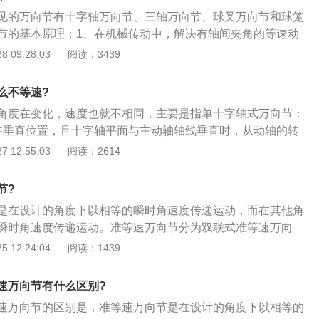
驱动轮上，这时候就需要准等速万向节（双联式万向联轴器）
见的万向节有十字轴万向节、三轴万向节、球叉万向节和球笼
十字轴万向节）来连接变速箱和差速器。
节的基本原理：1、在机械传动中，解决有轴间夹角的等速动
子是锥齿轮传动，一对大小相同的锥齿轮传动，两齿轮轴线夹
 09:28:03
阅读：3439
点位于交角的平分面上，由两轴的垂直距离都相等；2、在两
相等的，因而两个齿轮旋转的角速度也相等，从这个原理出
么不等速?
力点在其夹角变化时始终位于角平分面内，则可使两万向节叉
角度在变化，速度也就不相同，主要是指单十字轴式万向节：
关系；3、等速万向节的基本原理就是从结构上保证万向节在
在垂直位置，且十字轴平面与主动轴轴线垂直时，从动轴的转
力点始终位于主从动轴夹角的平分面上。
速；2、主动叉平面在水平位置，且十字轴平面与从动轴轴线
 12:55:03
阅读：2614
转速小于主动轴的转速；3、十字万向节属于不等速万向节中
连接的两轴夹角大于零度时，输出轴和书输入轴之间以变化的
节?
运动，但平均角速度相等。
是在设计的角度下以相等的瞬时角速度传递运动，而在其他角
瞬时角速度传递运动。准等速万向节分为双联式准等速万向
万向节、三销轴式准等速万向节以及球面滚轮式准等速万向
 12:24:04
阅读：1439
万向节的分类介绍：1、双联式准等速万向节，指该万向节等
动轴长度缩短到最小时的万向节；2、凸块式准等速万向节，
速万向节有什么区别?
两个不同形状的凸块组成。其中两凸块相当于双联万向节装置
速万向节的区别是，准等速万向节是在设计的角度下以相等的
两十字销；3、三销轴式准等速万向节，由两个三销轴，主动