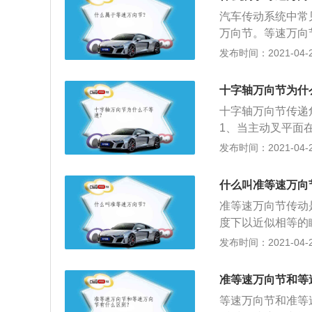
通过传动轴传递到
汽车传动系统中常
和不等速万向节（
万向节。等速万向
力传递，典型的例
发布时间：2021-04-28
角，两齿轮的啮合
齿轮的圆周速度是
十字轴万向节为什
发，若万向节的传
十字轴万向节传递
保持等角速传动的
1、当主动叉平面
工作过程中，其传
速大于主动轴的转
发布时间：2021-04-27
垂直时，从动轴的
的一种，即万向节
什么叫准等速万向
瞬时角速度比传递
准等速万向节传动
度下以近似相等的
节、凸块式准等速
发布时间：2021-04-25
节。以下是准等速
速传动装置中的传
准等速万向节和等
由两个万向节又和
等速万向节和准等
中的中间传动轴及