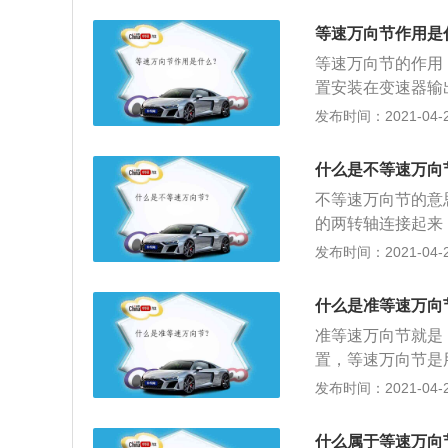
中心在任意方向摆
等速万向节作用是
以便减轻摩擦。与
等速万向节的作用
轴称输出轴（又称
置安装在变速器输
条件下工作，两轴
车辆省略了传动轴
发布时间：2021-04-28
生扭转振动和影响
间；2、汽车是一
为一个整体安装在
什么是不等速万向
距离，需要进行连
不等速万向节的意
装位置差异，都会
的两转轴连接起来
发生变化，因此要
式万向节存在的不
发布时间：2021-04-28
这个东西；3、目
中，前轮既是驱动
轴等基本零件构成
时就不能采用传统
轴承。
什么是准等速万向
较大时，转速和扭
准等速万向节就是
车轮，同时也会造
置，等速万向节是
大、动力传输平稳
置，前轮驱动的，
发布时间：2021-04-28
2、准等速和不等
货车和皮卡、以及
什么属于等速万向