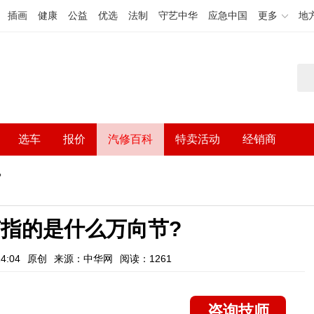
插画
健康
公益
优选
法制
守艺中华
应急中国
更多
地
选车
报价
汽修百科
特卖活动
经销商
?
指的是什么万向节?
4:04
原创
来源：中华网
阅读：1261
咨询技师