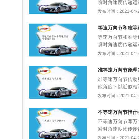
瞬时角速度传递运
偏心轴叉，从动偏
万向节是万向节所
发布时间：2021-04-25
轮、万向节轴和圆
下是准等速万向节
与槽壁接触可传递
装置中的传动轴长
等速万向节和准等
万向节又和两个不
等速万向节和准等
间传动轴及两十字
瞬时角速度传递运
叉，从动偏心轴叉
万向节是万向节所
发布时间：2021-04-25
向节轴和圆筒组成
下是准等速万向节
接触可传递转矩。
装置中的传动轴长
准等速万向节原理
万向节又和两个不
准等速万向节传动
间传动轴及两十字
他角度下以近似相
叉，从动偏心轴叉
向节、凸块式准等
发布时间：2021-04-25
向节轴和圆筒组成
节。以下是准等速
接触可传递转矩。
速传动装置中的传
不等速万向节指什
由两个万向节又和
不等速万向节即万
中的中间传动轴及
瞬时角速度比传递
偏心轴叉，从动偏
的一种。不等速万
发布时间：2021-04-25
轮、万向节轴和圆