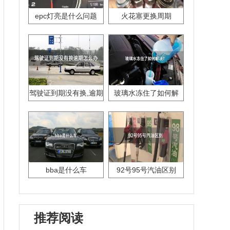
epc灯亮是什么问题
火花塞更换周期
驾驶证到期没有换,逾期
玻璃水冻住了如何解
怎么办??
决？
bba是什么车
92号95号汽油区别
推荐阅读