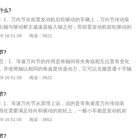
动；2、滚针轴自转：转动过程中滚针轴承中的滚针可自转，
什么?
输入动力连接的轴称输入轴（又称主动轴），经万向节输出的
：1、万向节在前置发动机后轮驱动的车辆上，万向节传动装
从动轴）；3、输入、输出轴：在输入、输出轴之间有夹角的
出轴与驱动桥主减速器输入轴之间；而前置发动机前轮驱动的
的角速度不等，并因此会导致输出轴及与之相连的传动部件产
，万向节安装在既负责驱动又负责转向的前桥半轴与车轮之
 16:51:05
阅读：3821
这些部件的寿命。
个运动的物体。在后驱动汽车上，发动机、离合器与变速器作
车架上，而驱动桥通过弹性悬挂与车架连接，两者之间有一个
节?
接。汽车运行中路面不平产生跳动，负荷变化或者两个总成安
思：1、等速万向节的作用是将轴间有夹角或相互位置有变化
使得变速器输出轴与驱动桥主减速器输入轴之间的夹角和距离
，并使两轴以相同的角速度传递动力，它可以克服普通十字轴
用一个以变应变的装置来解决这一个问题，因此就有了万向节
等速性问题，特别适合于转向驱动桥的使用；2、转向驱动桥
 16:51:05
阅读：3822
前后驱动汽车上应用最广的一种普通万向节由万向节叉、十字
轮，又是转向轮，转向时偏转角度很大，最大可达40°以上，这
。十字轴装配在万向节叉上做连接，十字轴的轴头上装有滚针
的、偏转角度很小的普通万向节了；3、普通万向节在偏转角
节?
矩会有很大的波动，汽车发动机的动力很难平稳可靠地传输给
：1、等速万向节从原理上说，说的是等角速度万向传动装
成汽车的振动、冲击和噪声；4、因此，必须采用偏转角度
用在需要满足转向和驱动的前轮上，一般小车都是发动机前
、角速度均匀的等速万向节才能满足要求。
所以通常使用等速万向节，能够满足前轮转向和驱动的功能；
 16:51:05
阅读：3852
速万向节，是使用在驱动轮，但不需要转向传动装置上，通常
客车、部分面包车，都是后轮驱动；3、发动机上的转矩需要
节?