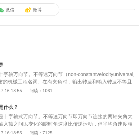
微信
微博
是
向节。不等速万向节（non-constantvelocityuniversalj
3年公布的机械工程名词。在有夹角时，输出转速和输入转速不等且
向节。不等速万向节是万向节中的一种。不等速万向节原理如
 16:18:55
阅读：1061
之一则经过十字轴带动另一个叉转动，同时又可以绕十字轴中
；2、转动过程中滚针轴承中的滚针可自转，以便减轻摩擦。
是什么？
轴称输入轴（又称主动轴），经万向节输出的轴称输出轴（又
是十字轴式万向节。不等速万向节即万向节连接的两轴夹角大
在输入、输出轴之间有夹角的条件下工作，两轴的角速度不
输入轴之间以变化的瞬时角速度比传递运动，但平均角速度相
输出轴及与之相连的传动部件产生扭转振动和影响这些部件的
速万向节是万向节中的一种。不等速万向节原理如下：1、经
 16:18:55
阅读：7125
中之一则经过十字轴带动另一个叉转动，同时又可以绕十字轴