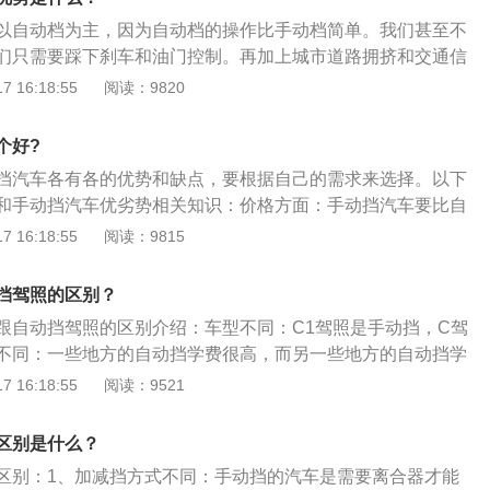
所以响应会更快。手动挡与自动挡的区别在于：1、手动需踩
可以实现快速超车。6、安全性能方面有较大的差异。手动挡
以自动档为主，因为自动档的操作比手动档简单。我们甚至不
5档倒车，而自动则不需频繁换挡。2、手动挡比较经济、实
会造成转向不足、甩尾等风险,同时若遇发动机怠速时熄火，会
们只需要踩下刹车和油门控制。再加上城市道路拥挤和交通信
自动挡使用方便、减少了频繁换挡位的次数。3、手动变速器
和刹车，增大行驶中的安全隐患；自动挡的车，不能使用空挡
速器模型可以更好地解决这一问题。其次，手动变速器的安全
 16:18:55
阅读：9820
可能出故障，全寿命保持优良性能。自动变速器却是随着使用
中始终保持动力的支持，这样行驶就更安全。7、变速箱不
过人工控制档位来控制车速。虽然自动驾驶车型只需踩下制动
。4、手动变速器几乎不会出现故障，更换变速器油的价格也
用的是自动变速箱，而手动挡汽车使用的是手动变速箱。除此
油门作为制动器的事故却屡见不鲜。这在手动变速器车型中很
速器油，自动变速器随着使用历程的增加性能下降明显，维修
个好?
箱没有离合器踏板，而手动挡汽车有离合器踏板。8、挡位标
不小心踩到了油门，而且档位可以控制车速，汽车也不会加速
自动挡汽车和手动挡汽车的档位标识不同。自动挡变速箱的档
挡汽车各有各的优势和缺点，要根据自己的需求来选择。以下
、D等，而手动变速箱的档位标识为1、2、3、4、5、6、R
和手动挡汽车优劣势相关知识：价格方面：手动挡汽车要比自
有离合器，而自动挡的车则没有离合器。很多自动挡的车会发
，手动挡要比自动挡更加便宜，如果对于自动挡没有太大的需
 16:18:55
阅读：9815
的安全事故，而手动挡的车就不会有这样的隐患。
的优惠，手动挡是一个不错的选择。而且手动挡的维修费用也
惠。驾驶体验方面：手动挡无疑要比自动挡更加具有操控性，
挡驾照的区别？
的驾驶感官也不一样。可是现在人们买车基本都是家用，价格
跟自动挡驾照的区别介绍：车型不同：C1驾照是手动挡，C驾
车带来不了多少驾驶感，而且城市道路拥堵，手动挡反而不如
不同：一些地方的自动挡学费很高，而另一些地方的自动挡学
因此从驾驶体验上看，自动挡汽车有更多的优势。
都不同，可以根据实际情况进行评估。驾驶难度不同：手动挡
 16:18:55
阅读：9521
果学员觉得很难拿到驾照，可以选择C1手动挡，这可以根据学
择。C1适用范围更广：C1的驾照可以驾驶自动挡的汽车，但
区别是什么？
1的汽车，不过现在的汽车基本上都是自动挡。
区别：1、加减挡方式不同：手动挡的汽车是需要离合器才能