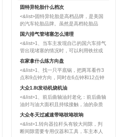
固特异轮胎什么档次
<&list>固特异轮胎是高档品牌，是美国
的汽车轮胎品牌。虽然是高档轮胎品
牌，但是中高低端的轮胎都有生产，这
国六排气管堵塞怎么清理
也是为了更好的开拓市场。
<&list>1、当车主发现自己的国六车排气
管出现堵塞的情况时，可以利用铁丝或
者是细棍，直接将杂物给取出来，如果
在家拿什么练方向盘
堵塞情况比较严重，也可以采取应急措
<&list>1、找一只平底锅，把两耳看作3
施。 <&list>2、直接利用木棍将所有的
点和9点钟方向，同时在6点钟和12点钟
杂物推到排气管里面的位置处，然后将
方向做一个标记。 <&list>2、双手握住
三元催化器拆解开，就可以将堵塞的东
大众1.8t发动机烧机油
平底锅两耳，然后往左打半圈、一圈、
西取出来。但如果是因为积碳过多引起
<&list>1、前后曲轴油封老化：前后曲轴
一圈半的练习，往右同样也要打相同的
的堵塞，就需要将三元催化器泡在草酸
油封与油大面积且持续接触，油的杂质
圈数。 <&list>3、最后强调要反复练
中进行清洗。 <&list>3、也可以利用清
和发动机内持续温度变化使其密封效果
习，这样就可以形成肌肉记忆，在真实
大众冬天过减速带咯吱咯吱响
洗剂对堵塞的情况得到解决，将清洗剂
逐渐减弱，导致渗油或漏油。<&list>2、
驾驶车辆时，不需要记忆也能打好方
放在燃油箱中，与燃油混合后，车辆启
<&list>1.转向器拉杆头有较大间隙，判
活塞间隙过大：积碳会使活塞环与缸体
向。
动时，就可以和汽油一起进入到燃烧
断间隙需要专用仪器和工具，车主本人
的间隙扩大，导致机油流入燃烧室中，