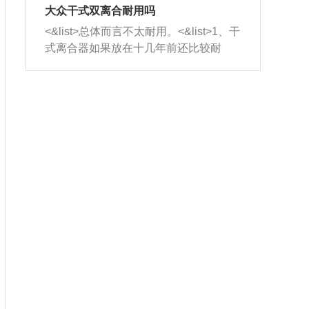
室，最后形成废气排出，就可以让三元
无法制作，需要将车辆送到修理厂或4s
造成烧机油。<&list>3、机油粘度。使用
大众干式双离合耐用吗
催化器得到清洗，排气管堵塞的情况就
店；<&list>2.车辆半轴套管防尘罩破
机油粘度过小的话，同样会有烧机油现
<&list>总体而言不太耐用。<&list>1、干
能够得到解决。
裂，破裂后会出现漏油现象，使半轴磨
象，机油粘度过小具有很好的流动性，
式离合器如果放在十几年前还比较耐
损严重，磨损的半轴容易损坏，产生异
容易窜入到气缸内，参与燃烧。<&list>
用，但是由于现在的汽车发动机动力输
响；<&list>3.稳定器的转向胶套和球头
4、机油量。机油量过多，机油压力过
出越来越高，使得干式离合器散热不足
老化，一般是使用时间过长造成的。解
大，会将部分机油压入气缸内，也会出
的缺陷也逐渐暴露出来。<&list>2、由于
决方法是更换新的质量好的转向橡胶套
现烧机油。<&list>5、机油滤清器堵塞：
干式双离合的工作环境暴露在空气中，
和球头。
会导致进气不畅，使进气压力下降，形
而离合器的散热也是通离合器罩上面的
成负压，使机油在负压的情况下吸入燃
几个小孔来进行散热。但是在行驶过程
烧室引起烧机油。<&list>6、正时齿轮或
中变速箱需要换挡，就不得不使得离合
链条磨损：正时齿轮或链条的磨损会引
器频繁工作。<&list>3、长时间的低速行
起气阀和曲轴的正时不同步。由于轮齿
驶以及过于频繁的启停，导致离合器的
或链条磨损产生的过量侧隙，使得发动
温度不断升高，而低速行驶时空气流动
机的调节无法实现：前一圈的正时和下
效率不高，无法将离合器中的热量有效
一圈可能就不一样。当气阀和活塞的运
的带走，导致离合器内部的温度不断升
动不同步时，会造成过大的机油消耗。
高，加速离合器的磨损。
解决方法：更换正时齿轮或链条。<&list
>7、内垫圈、进风口破裂：新的发动机
设计中，经常采用各种由金属和其他材