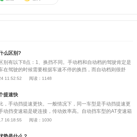
什么区别?
区别有以下8点：1、换挡不同。手动档和自动档的驾驶肯定是
车在驾驶的时候需要根据车速不停的换挡，而自动档则很舒
换，这也是手动档和自动挡最大的区别。2、起步不同。起步
 11:52:52
阅读：1148
车需要踩下离合和刹车，然后挂上一档后丢下刹车和离合慢慢
简单，只需要挂上D档后给油门即可起步，手动挡会存在熄火
个提速快
不同。手动档的车在停车的时候需要同时踩下离合和刹车，然
比，手动挡提速更快。一般情况下，同一车型是手动挡提速更
后挂入空挡，而自动档的则无需更多的操作，只需要踩刹车到
手动挡变速箱是硬连接，传动效率高。自动挡车型的AT变速箱
档即可。4、油耗不同。我们知道手动档完全是靠自己操作换
来传递动力，而液力变矩器是以液压油作为工作介质，会存在
 16:18:55
阅读：1030
以使用空档滑行，这也导致手动档要比自动档更加省油，这也
但是，如果自动挡车型搭配的是双离合变速箱，那么就是自动
人喜欢手动档的原因。5、超车不同。自动档和手动档在超车
一些。因为DCT相当于将两套手动变速箱组合在了一起，由电
自动档只需给足油门超车，而手动档可以选择降档依次来获得
优势是什么？