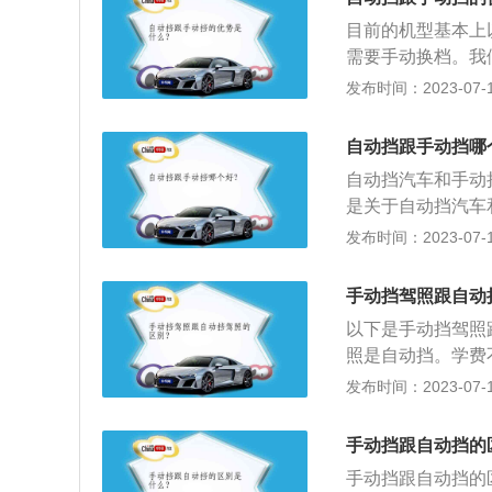
子系统控制换挡，
更大的动力，这样
目前的机型基本上
离合器才能挂1到
的空挡滑行转向时
需要手动换档。我
惠、有驾驶乐趣；
使车失去转向助力
号灯众多，自动变
发布时间：2023-07-17
如质量良好几乎不
行驶，在整个行程
性高。我们可以通
年限性能快速下降
同，自动挡汽车使
器和油门，但使用
是远远低于自动变
自动挡跟手动挡哪
之外，自动挡变速
少发生。即使我们
费用巨大。
识不同，再就是，
自动挡汽车和手动
失控。
位标识为P、R、N
是关于自动挡汽车
等。但手动挡的车
动挡更加具有优势
发布时间：2023-07-17
生误把油门当刹车
求，也追求价格上
更低，无疑更加实
手动挡驾照跟自动
能够给驾驶员带来
以下是手动挡驾照
就决定了手动挡汽
照是自动挡。学费
自动挡来的方便。
费很低。每个区域
发布时间：2023-07-17
比自动挡更难，如
员的实际情况来选
手动挡跟自动挡的
是C2不能驾驶C
手动挡跟自动挡的