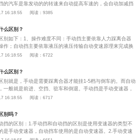
挡的汽车是靠发动的的转速来自动提高车速的，会自动加减挡
：手动挡行驶时只需要放在高速挡位，擎着油门就可以；自动
 16:18:55
阅读：9385
的油门提高发动机的转速，才能够提高车速。常见的自动变速
离合变速箱、cvt变速箱。at变速箱是技术成熟，应用广泛的变
什么区别？
的换挡平顺性比较好。
区别如下：1、操作难度不同：手动挡主要依靠人力踩离合器
操作；自动挡主要依靠液压的液压传输自动变速原理来完成换
性不同：手动挡车的空挡使车失去动力，行驶有安全隐患；自
 16:18:55
阅读：6722
挡行驶，这样的方式行驶就比较安全。以下是关于手动转自动
点火和熄火放在P挡。2、挂入D/R挡：车停、刹车踩到底。3、
什么区别？
保持D挡，1分钟以上N挡拉手刹。4、长时间等人：N挡拉手
区别就是，手动是需要踩离合器才能挂1-5档与倒车的。而自动
、马路牙或限位杆停车：倒到限位杆后，R进N松刹车，车自然
，一般就是前进、空挡、驻车和倒退。手动挡是手动变速器，
拉手刹。
才能改变变速器内的齿轮啮合装置，改变传动比，从而达到变
 16:18:55
阅读：6717
汽车通常采用液力传动装置来取代手动档汽车的机械式离合
器踏板。当发动机转速低时，液体传递的扭矩有限，不足以推
区别吗？
纵手柄放入前进档，松开制动踏板，随着加油和发动机转速的
动挡的区别：1.手动挡和自动挡的区别是使用变速器的类型不
增大，推动汽车前进。耗油量：在不使用空挡的情况下，因为
的是手动变速器，自动挡车使用的是自动变速器。2.手动变速
传递，效率比自动挡略高，相同车速情况下发动机转速略低于
杆才能改变变速器内的齿轮啮合装置，改变传动比，从而达到