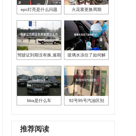
epc灯亮是什么问题
火花塞更换周期
驾驶证到期没有换,逾期
玻璃水冻住了如何解
怎么办??
决？
bba是什么车
92号95号汽油区别
推荐阅读