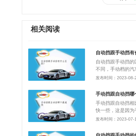
相关阅读
自动挡跟手动挡有
自动挡跟手动挡的
不同，手动档的汽
服，档位是自动切
发布时间：2023-08-24
的时候手动挡的汽
启动，自动挡则很
手动挡跟自动挡哪
的情况。3、停车
手动挡跟自动挡相
后减速停车，停车
快一些，这是因为
停止，然后挂入P
是通过液力变矩器
发布时间：2023-07-17
档，而且适当的可
一定的动力损耗，
是现在依旧有很多
挡车型提速会更快
时是完全不同的，
自动挡跟手动挡的