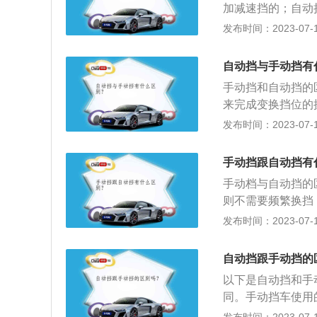
加减速挡的；自动
位。2、油耗不同
发布时间：2023-07-17
挡的汽车需要大些
箱有at变速箱、双
自动挡与手动挡有
速箱，这种变速箱
手动挡和自动挡的
来完成变换挡位的
挡动作。2、安全
发布时间：2023-07-17
动挡车不能使用空
挡的小技巧：1、
手动挡跟自动挡有
等红灯：1分钟内
手动档与自动挡的
刹，或者P挡。5
则不需要频繁换挡
停后再挂入P挡，
即用手拨动变速杆
发布时间：2023-07-17
速的目的。自动档
器，因此没有离合
自动挡跟手动挡的
动汽车前进。当操
以下是自动挡和手
提高，传递的扭矩
同。手动挡车使用
手动挡的动力直接
器即用手拨动变速