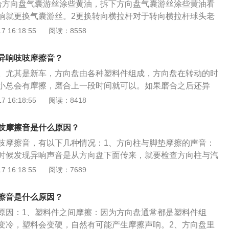
给方向盘气囊游丝涂些黄油，拆下方向盘气囊游丝涂些黄油看
套内涂上些许黄油，异响即可取得解决。
响就更换气囊游丝。2更换转向横拉杆对于转向横拉杆球头老
拉杆球头，需要注意的是更换后要进行四轮定位。3调整或更
 16:18:55
阅读：8558
听声音来源是否是来自减震器顶座。可以涂些黄油，如果无效
异响吱吱摩擦音？
。尤其是新车，方向盘由各种塑料件组成，方向盘在转动的时
小总会有摩擦，磨合上一段时间就可以。如果磨合之后还异
向盘重新装配一下。以下是关于方向盘的介绍：功能：方向盘
 16:18:55
阅读：8418
转向轴相连，其功能是将驾驶员作用到转向盘边缘上的力转变
向轴。其他：使用直径大些的转向盘转向时，驾驶员作用到转
吱摩擦音是什么原因？
些。
吱摩擦音，有以下几种情况：1、方向柱与脚垫摩擦的声音：
时候发现异响声音是从方向盘下面传来，就要检查方向柱与汽
后安装的脚垫太大，与转向柱有着直接的接触，随着转向柱的
 16:18:55
阅读：7689
，若缺少润滑，就会产生摩擦声，这种情况只要涂点润滑油即
故障：若发现声音是从方向盘里面发出，这个问题多数是方向
擦音是什么原因？
干涉造成，拆下方向盘气囊游丝涂些黄油看还响不响，如果还
原因：1、塑料件之间摩擦：因为方向盘通常都是塑料件组
，因为气囊游丝损坏。3、减震器平面轴承缺油：在打方向盘
变冷，塑料会变硬，自然有可能产生摩擦声响。2、方向盘里
是从车外发出，有可能是减震器的平面轴承缺油发出的声音，