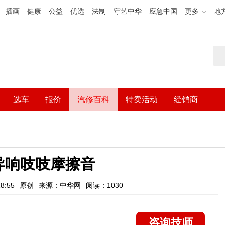
插画
健康
公益
优选
法制
守艺中华
应急中国
更多
地
选车
报价
汽修百科
特卖活动
经销商
异响吱吱摩擦音
8:55
原创
来源：中华网
阅读：1030
咨询技师