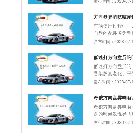
发布时间：2023-07-17
但由于制造上的原
配合齿轮磨损导致
轮高速旋转起来后
者老化。对于机械
盘震动的现象，所
方向盘异响吱吱摩
异响，调整或者更
车辆使用过程中，
盘，尽量在车辆移
向盘的配件多为塑
中位置，避免悬挂
车塑料之间摩擦问
发布时间：2023-07-17
打到死点的位置。
决。3、转向横拉
更换后要进行四轮
低速打方向盘异响
杆。5、减震器平
低速打方向盘异响
力皮带松紧度不当
悬架胶套老化、平
7、可能是车辆的
等。具体原因如下
发布时间：2023-07-17
滋滋的异响声，车
冷的情况下，塑料
保养，消除转向柱
游丝问题。这个声
问题时，最好去维
奇骏方向盘异响有
油，涂完黄油如果
奇骏方向盘异响有
况下除了发出声响
盘的时候发现异响
是更换后要进行四
汽车后安装的脚垫
发布时间：2023-07-17
题，响声不仅仅出
摩擦，若缺少润滑
垫片或者更换平衡