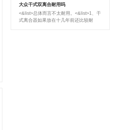
室，最后形成废气排出，就可以让三元
无法制作，需要将车辆送到修理厂或4s
造成烧机油。<&list>3、机油粘度。使用
大众干式双离合耐用吗
催化器得到清洗，排气管堵塞的情况就
店；<&list>2.车辆半轴套管防尘罩破
机油粘度过小的话，同样会有烧机油现
<&list>总体而言不太耐用。<&list>1、干
能够得到解决。
裂，破裂后会出现漏油现象，使半轴磨
象，机油粘度过小具有很好的流动性，
式离合器如果放在十几年前还比较耐
损严重，磨损的半轴容易损坏，产生异
容易窜入到气缸内，参与燃烧。<&list>
用，但是由于现在的汽车发动机动力输
响；<&list>3.稳定器的转向胶套和球头
4、机油量。机油量过多，机油压力过
出越来越高，使得干式离合器散热不足
老化，一般是使用时间过长造成的。解
大，会将部分机油压入气缸内，也会出
的缺陷也逐渐暴露出来。<&list>2、由于
决方法是更换新的质量好的转向橡胶套
现烧机油。<&list>5、机油滤清器堵塞：
干式双离合的工作环境暴露在空气中，
和球头。
会导致进气不畅，使进气压力下降，形
而离合器的散热也是通离合器罩上面的
成负压，使机油在负压的情况下吸入燃
几个小孔来进行散热。但是在行驶过程
烧室引起烧机油。<&list>6、正时齿轮或
中变速箱需要换挡，就不得不使得离合
链条磨损：正时齿轮或链条的磨损会引
器频繁工作。<&list>3、长时间的低速行
起气阀和曲轴的正时不同步。由于轮齿
驶以及过于频繁的启停，导致离合器的
或链条磨损产生的过量侧隙，使得发动
温度不断升高，而低速行驶时空气流动
机的调节无法实现：前一圈的正时和下
效率不高，无法将离合器中的热量有效
一圈可能就不一样。当气阀和活塞的运
的带走，导致离合器内部的温度不断升
动不同步时，会造成过大的机油消耗。
高，加速离合器的磨损。
解决方法：更换正时齿轮或链条。<&list
>7、内垫圈、进风口破裂：新的发动机
设计中，经常采用各种由金属和其他材