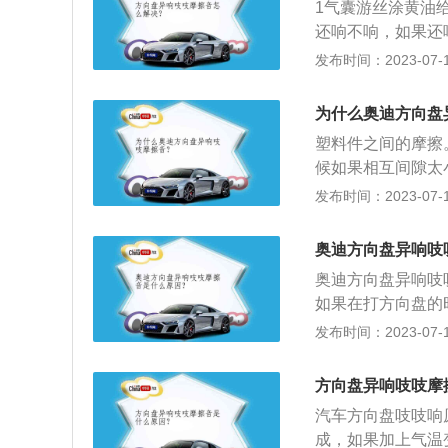
1气囊游丝涂黄油
声音，只要在防尘
还响不响，如果还
化，可更换转向横
发布时间：2023-07-17
换皮带打开车头盖
那就要更换配件。
为什么奥迪方向盘
塑料件之间的摩擦
候如果相互间隙太
响，可以试着把方
发布时间：2023-07-17
一般是通过花键与
为转矩后传递给转
奥迪方向盘异响吱
向盘上的手力可小
奥迪方向盘异响吱
如果在打方向盘的
车脚垫，因为汽车
发布时间：2023-07-17
转动就会产生摩擦
可。2、气囊游丝
方向盘异响吱吱摩
盘里面的气囊游丝
汽车方向盘吱吱响
响就更换气囊游丝
成，如果加上气温
时，若发现异响声