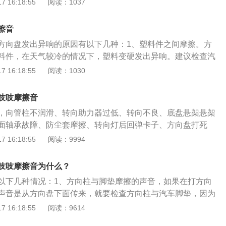
 16:18:55
阅读：1037
因，使这个整体各部分的质量分布不可能非常均匀。当汽车车
间隙过大，更换转向机就可以了。3、助力皮带松紧度不当或
，就会形成动不平衡状态，造成车辆在行驶中车轮抖动、方向
液压助力的方向盘，如果传动皮带松紧度不当或者老化就会有
以应当定期做动平衡检查。
擦音
换皮带就可以了。驾驶中应当注意：1、避免原地转动方向
方向盘发出异响的原因有以下几种：1、塑料件之间摩擦。方
动之后再打方向。2、当车辆停稳之后，应当将方向盘回到正
料件，在天气较冷的情况下，塑料变硬发出异响。建议检查汽
系统和轮胎承受负荷。3、需要调头的时候，尽量避免方向盘
题。2、方向盘气囊游丝问题。可以检查更换方向气囊游丝解
 16:18:55
阅读：1030
建议到4S店进行一下检查，确认故障原因，及时排除故障。
杆球头老化。解决办法是更换转向横拉杆球头，需要注意的是
定位。4、平衡杆松动或者损坏。解决办法就检查更换平衡
吱吱摩擦音
面轴承出现问题。需要检查处理，如果无效那就要更换。6、助
，向管柱不润滑、转向助力器过低、转向不良、底盘悬架悬架
或老化，对于这种情况就要调整皮带松紧度或者更换皮带。
面轴承故障、防尘套摩擦、转向灯后回弹卡子、方向盘打死
转向柱缺油，出现干磨现象，使驾驶员在转动方向盘时，出现
：1、塑料件之间摩擦。方向盘的配件多为塑料件，在天气较
 16:18:55
阅读：9994
主需要到汽车修配厂，由专业的工作人员为车辆的转向柱进行
会变硬，在碰触的时候容易发出吱吱摩擦声。2、方向盘气囊
所传出的异响声，提高驾驶员的驾驶体验感。建议当车辆出现
音多由方向盘里传出，解决办法就是给方向盘气囊游丝涂些黄
修机构进行检查处理，并及时排除故障，避免影响行驶安全。
吱吱摩擦音为什么？
还响那就要刚换气囊游丝。3、转向横拉杆球头老化。这个情
以下几种情况：1、方向柱与脚垫摩擦的声音，如果在打方向
还会引起抖动，解决办法是更换转向横拉杆球头，需要注意的
声音是从方向盘下面传来，就要检查方向柱与汽车脚垫，因为
轮定位。4、平衡杆松动或者损坏。如果是这个方面出现了问
太大，与转向柱有着直接的接触，随着转向柱的转动就会产生
 16:18:55
阅读：9614
现在打方向上，在路况不好地情况下也会响。解决办法就是加
，就会产生摩擦声，这种情况只要涂点润滑油即可。2、气囊
杆。5、减震器平面轴承出现问题。减震器的平面轴承缺油也