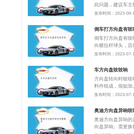
此问题，建议车主
查转向助力油。解
发布时间：2023-08-12
人车主无法解决此
建议车主到4S店
倒车打方向盘有吱
衡杆吊耳胶套老化
倒车打方向盘有吱
维修，个人车主无
向横拉杆球头，且
建议车主到4S店
黄油；3、转向机
发布时间：2023-07-17
驶中我们应当注意
机；4、助力皮带
方向。2、当车辆
行驶中，尤其是不
承受负荷。3、需
车方向盘吱吱响
盘发生不正常震动
方向盘转向时吱吱
向传动装置动平衡
料件组成，假如加
紧。
里的气囊游丝故障
发布时间：2023-07-17
械液压助力，助力
带。4、转向横拉
奥迪方向盘异响吱
转向横拉杆球头，
奥迪方向盘异响的
船、飞机等的操纵
向盘异响。需更换
的力转变为转矩后
故障。如果打方向