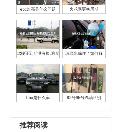
epc灯亮是什么问题
火花塞更换周期
驾驶证到期没有换,逾期
玻璃水冻住了如何解
怎么办??
决？
bba是什么车
92号95号汽油区别
推荐阅读