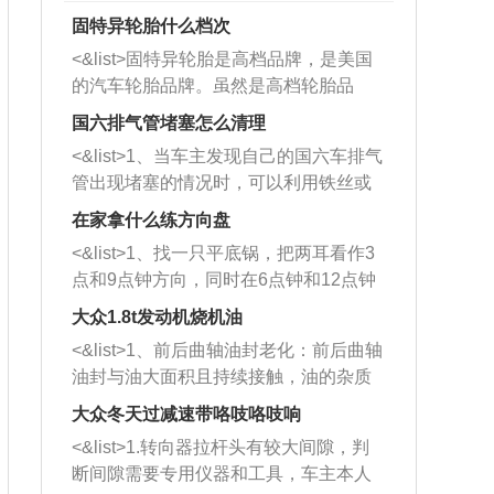
固特异轮胎什么档次
<&list>固特异轮胎是高档品牌，是美国
的汽车轮胎品牌。虽然是高档轮胎品
牌，但是中高低端的轮胎都有生产，这
国六排气管堵塞怎么清理
也是为了更好的开拓市场。
<&list>1、当车主发现自己的国六车排气
管出现堵塞的情况时，可以利用铁丝或
者是细棍，直接将杂物给取出来，如果
在家拿什么练方向盘
堵塞情况比较严重，也可以采取应急措
<&list>1、找一只平底锅，把两耳看作3
施。 <&list>2、直接利用木棍将所有的
点和9点钟方向，同时在6点钟和12点钟
杂物推到排气管里面的位置处，然后将
方向做一个标记。 <&list>2、双手握住
三元催化器拆解开，就可以将堵塞的东
大众1.8t发动机烧机油
平底锅两耳，然后往左打半圈、一圈、
西取出来。但如果是因为积碳过多引起
<&list>1、前后曲轴油封老化：前后曲轴
一圈半的练习，往右同样也要打相同的
的堵塞，就需要将三元催化器泡在草酸
油封与油大面积且持续接触，油的杂质
圈数。 <&list>3、最后强调要反复练
中进行清洗。 <&list>3、也可以利用清
和发动机内持续温度变化使其密封效果
习，这样就可以形成肌肉记忆，在真实
大众冬天过减速带咯吱咯吱响
洗剂对堵塞的情况得到解决，将清洗剂
逐渐减弱，导致渗油或漏油。<&list>2、
驾驶车辆时，不需要记忆也能打好方
放在燃油箱中，与燃油混合后，车辆启
<&list>1.转向器拉杆头有较大间隙，判
活塞间隙过大：积碳会使活塞环与缸体
向。
动时，就可以和汽油一起进入到燃烧
断间隙需要专用仪器和工具，车主本人
的间隙扩大，导致机油流入燃烧室中，