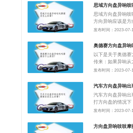
游丝故障，若发现
会发出此类声音，
思域方向盘异响吱
游丝干涉造成，拆
顶座。处理方法为
思域方向盘异响吱
游丝，因为气囊游
当或老化，对于这
方向异响应该是方
响声是从车外发出
方法：1.掌握安
车内，是沙沙的金
发布时间：2023-07-17
可。只需打开车头
附近。2.打方向
滑油即可。磨胎声
不是减震器的平面
接着右手紧跟着继
果是尖锐的吱吱声
奥德赛方向盘异响
造成的磨胎声。如
以下是关于奥德赛
异响，需要更换。
传来：如果异响从
于方向柱防尘套缺
发布时间：2023-07-17
防尘套内涂些黄油
传出，那么问题很
汽车方向盘异响出
涂些黄油看还响不
汽车方向盘异响出
向盘要温柔，或者
打方向盘的情况下
盘内的气囊游丝所
发布时间：2023-07-17
是不是还有异响声
传出异响声，那么
方向盘异响吱吱摩
于正常现象。方向