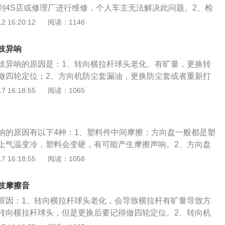
到4S店或修理厂进行维修，个人车主无法解决此问题。2、检
决办法：出现此问题，建议车主到4S店或修理厂进行维修，个
 16:20:12
阅读：1146
问题。3、检查万向节是否有问题。解决办法：出现此问题，
或修理厂进行维修，个人车主无法解决此问题。4、底盘悬挂平
吱异响
变硬。解决办法：出现此问题，建议车主到4S店或修理厂进行
吱异响的原因是：1、转向横拉杆球头老化、有旷量，更换转
法解决此问题。5、平面轴承坏了。解决办法：出现此问题，
做四轮定位；2、方向机防尘套漏油，更换防尘套或者重新打
或修理厂进行维修，个人车主无法解决此问题。那么在今后的驾
故障，可能是转向机配合齿轮间隙过大造成的，需要更换转向
 16:18:55
阅读：1065
什么呢：1、避免原地转动方向盘，尽量在车辆移动之后再打
松紧度不当或老化，需调整皮带松紧度或者更换皮带。在中速
停稳之后，应当将方向盘回到正中位置，避免悬挂系统和轮胎
平的路面，一打方向就有咔咔声音或者其他周期性异响，方向
要调头的时候，尽量避免方向盘打到死点的位置。
，有时候会导致手麻，这时需要给车辆进行详细检查，看看方
响的原因有以下4种：1、塑料件中间摩擦：方向盘一般都是塑
、传动轴及其花键轴和花键套是否有磨损，各零部位是否有拧
上气温变冷，塑料会变硬，有可能产生摩擦声响。2、方向盘
：建议去4S店检查气囊。、助力带松紧不当或老化：如果是机
 16:18:55
阅读：1058
皮带松弛或老化时会听到异常噪音，调整皮带松紧或更换皮
杆球头老化：会产生汽车方向盘抖动和声响的情况，提议拆换
吱摩擦音
而且在拆换后进行四轮定位等。扩展资料：方向盘是汽车、轮
原因：1、转向横拉杆球头老化，会导致横拉杆有旷量导致方
行驶方向的轮状装置，其功能是将驾驶员作用到转向盘边缘上
转向横拉杆球头，但是更换后要记得做四轮定位。2、转向机
传递给转向轴。汽车的车轮是由轮胎、轮毂组成的一个整体，
的时候传来异响，并且转向手感明显不均匀，有可能是转向机