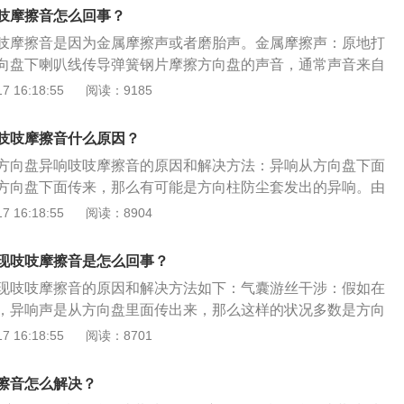
声音是从方向盘里面发出，这个问题多数是方向盘里面的气囊
检查方法也很简单，打开车头盖听声音来源是否是来自减震器
吱摩擦音怎么回事？
下方向盘气囊游丝涂些黄油看还响不响，如果还响就更换气囊
涂些黄油，如果无效那就要更换配件。6、助力皮带松紧度不
吱摩擦音是因为金属摩擦声或者磨胎声。金属摩擦声：原地打
丝损坏。3、减震器平面轴承缺油，在打方向盘时，若发现异
种情况就要调整皮带松紧度或者更换皮带。正确方向盘的使用
向盘下喇叭线传导弹簧钢片摩擦方向盘的声音，通常声音来自
，有可能是减震器的平面轴承缺油发出的声音，加点润滑油即
全的握方向盘手势，即左手握住方向盘的9点附近，右手握在3点
属摩擦声。解决办法是在弹簧钢片与方向盘的摩擦处涂抹些润
 16:18:55
阅读：9185
盖听一下声音是不是从减震器顶座的位置发出，这样就知道是
盘时，双手要交替着打方向，当方向盘转一圈时，左手转到一半
：如果是行驶中方向异响，通常声音来自车外的前悬挂处。如
轴承发出的声音。
续打方向。3.在保持高速行驶时，方向盘一定不要乱动。
，那么应该是前轮前束过大或过小，打方向时前轮不平行转向
吱吱摩擦音什么原因？
果是嘎嗒嘎嗒的声音，那就是车子的半轴球笼磨损过度发出的
方向盘异响吱吱摩擦音的原因和解决方法：异响从方向盘下面
通常左打轮异响是右侧球笼损坏。
方向盘下面传来，那么有可能是方向柱防尘套发出的异响。由
少润滑，那么就会产生摩擦的声音。这种情况，车主只需要在
 16:18:55
阅读：8904
，异响就会消失。异响从方向盘里传出：如果异响从方向盘里
大概率是因为方向盘里的气囊游丝造成，拆卸方向盘气囊游丝
现吱吱摩擦音是怎么回事？
响如果还响就更换气囊游丝，因为气囊游丝损坏。注意拆卸方
现吱吱摩擦音的原因和解决方法如下：气囊游丝干涉：假如在
拔掉安全气囊保险丝，以免安全气囊弹出。
，异响声是从方向盘里面传出来，那么这样的状况多数是方向
致，这个时候可将方向盘拆下，在气囊游丝上涂上一些黄油看
 16:18:55
阅读：8701
。回弹卡扣发出的声音：假如是在打了转向灯以后，方向盘才
很有可能是转向灯自动回位机构的回弹卡扣发出的声音，这属
擦音怎么解决？
柱防尘套缺乏润滑：方向柱防尘套缺失润滑会造成干涩摩擦的