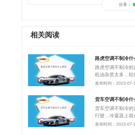
分享：
相关阅读
路虎空调不制冷什
路虎空调不制冷的
机油杂质太多，轻
维修口处慢慢地放
发布时间：2023-07-17
冷凝器太脏，压缩
剂，不过要注意，
货车空调不制冷什
剂和制冷机油中杂
货车空调不制冷的
中，如果制冷剂和
行驶，冷凝器上就
降，阻力增大，流
法是清洗冷凝器。
发布时间：2023-07-17
法：建议到专业维
滤芯。3、管路及
及时更换空调压缩