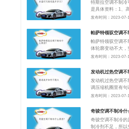
多，反而会影响其
特斯拉空调不制冷
热，使过热负载保
放出，否则不应该
是由于系统中的制
是具体资料：1、
在太阳暴晒下长时
发器的制冷剂必须
检查冷凝管是否有
发布时间：2023-07-17
否则长时间使用下
下降，制冷量也就
重新系统处理。蒸
故障。温度传感器
帕萨特领驭空调不
缩机启动线圈烧毁
帕萨特领驭空调不
体轮廓变动不大，
四款圆形仪表加中
发布时间：2023-07-17
洗头灯、蓝牙电话
气囊、定速巡航、
发动机过热空调不
cantara面料镶拼
发动机过热空调不
调压缩机圈里有句
高，膨胀阀和节流
发布时间：2023-07-17
的密封装置不绝对
2-3年添加一次
奇骏空调不制冷什
在加注制冷剂一段
奇骏空调不制冷的
漏。检查泄漏的方
制冷剂不足，所以
来检查，然后就可