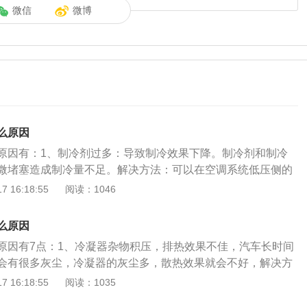
微信
微博
么原因
原因有：1、制冷剂过多：导致制冷效果下降。制冷剂和制冷
微堵塞造成制冷量不足。解决方法：可以在空调系统低压侧的
出一些即可。2、制冷剂过少：制冷剂不足导致制冷量不足。
 16:18:55
阅读：1046
机传动皮带松动，也会导致空调不冷。解决方法：添加制冷
如果从低压侧添加，禁止制冷剂瓶倒放。3、杂质过多：制冷
么原因
质过多，造成轻微堵塞，导致制冷量不足。在整个空调系统
原因有7点：1、冷凝器杂物积压，排热效果不佳，汽车长时间
制冷机油的内脏过多，会堵塞过滤器的滤网，导致制冷量下
会有很多灰尘，冷凝器的灰尘多，散热效果就会不好，解决方
向膨胀阀的制冷剂相对减少，从而导致制冷量不足。解决方
2、空调滤芯尘土积压，通风效果不佳，解决方法是清洗空调
 16:18:55
阅读：1035
修店里进行检修排查处理。4、空调压缩机损坏：解决办法：
连接部件受损，制冷剂泄漏，解决方法是更换管路及连接部
机。5、空调滤芯堵塞：空调滤芯太脏，导致空调进气堵塞或