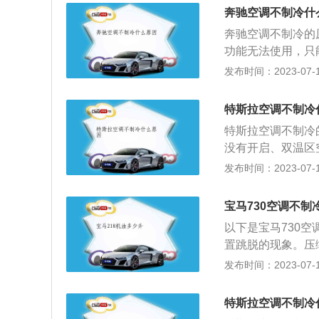
件。4、压缩机损
者空气流通效果变
奔驰空调不制冷什
的压缩机。5、膨
器需要更换，可以
奔驰空调不制冷的
是去维修站添加制
滤器。6、发动机
功能无法使用，只
换老化的部件。
长了，造成的打滑
动机皮带打滑。当
发布时间：2023-07-17
身的机械故障，比
调压缩机，限制了
部件。
滤芯、水箱冷凝器
特斯拉空调不制冷
调过滤网内的污垢
特斯拉空调不制冷
调冷凝水会突然减
没有开启、双温区
系统故障，导致水
面，查看一下A/
发布时间：2023-07-17
理厂进行维修，非
会吹风而不会制冷
感器数据错误，导
空调，如果发现前
修理厂进行维修，
宝马730空调不制
误。只需要把后排
器损坏。解决方法
以下是宝马730
两个设置没问题的
系统中有一个干燥
置跳脱的现象。压
依然不制冷的话就
下降。解决方法：
高压过高过热的原
发布时间：2023-07-17
道堵塞都会导致空
解决方法：建议车
垢，清洗冷凝器。
当压缩机出现故障
解决。10、制冷
蒸发器过脏：蒸发
一万公里更换一次
特斯拉空调不制冷
的，因为在空调系
发器或滤网。4、
用空调避免压缩机