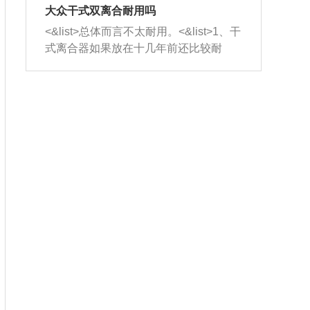
室，最后形成废气排出，就可以让三元
无法制作，需要将车辆送到修理厂或4s
造成烧机油。<&list>3、机油粘度。使用
大众干式双离合耐用吗
催化器得到清洗，排气管堵塞的情况就
店；<&list>2.车辆半轴套管防尘罩破
机油粘度过小的话，同样会有烧机油现
<&list>总体而言不太耐用。<&list>1、干
能够得到解决。
裂，破裂后会出现漏油现象，使半轴磨
象，机油粘度过小具有很好的流动性，
式离合器如果放在十几年前还比较耐
损严重，磨损的半轴容易损坏，产生异
容易窜入到气缸内，参与燃烧。<&list>
用，但是由于现在的汽车发动机动力输
响；<&list>3.稳定器的转向胶套和球头
4、机油量。机油量过多，机油压力过
出越来越高，使得干式离合器散热不足
老化，一般是使用时间过长造成的。解
大，会将部分机油压入气缸内，也会出
的缺陷也逐渐暴露出来。<&list>2、由于
决方法是更换新的质量好的转向橡胶套
现烧机油。<&list>5、机油滤清器堵塞：
干式双离合的工作环境暴露在空气中，
和球头。
会导致进气不畅，使进气压力下降，形
而离合器的散热也是通离合器罩上面的
成负压，使机油在负压的情况下吸入燃
几个小孔来进行散热。但是在行驶过程
烧室引起烧机油。<&list>6、正时齿轮或
中变速箱需要换挡，就不得不使得离合
链条磨损：正时齿轮或链条的磨损会引
器频繁工作。<&list>3、长时间的低速行
起气阀和曲轴的正时不同步。由于轮齿
驶以及过于频繁的启停，导致离合器的
或链条磨损产生的过量侧隙，使得发动
温度不断升高，而低速行驶时空气流动
机的调节无法实现：前一圈的正时和下
效率不高，无法将离合器中的热量有效
一圈可能就不一样。当气阀和活塞的运
的带走，导致离合器内部的温度不断升
动不同步时，会造成过大的机油消耗。
高，加速离合器的磨损。
解决方法：更换正时齿轮或链条。<&list
>7、内垫圈、进风口破裂：新的发动机
设计中，经常采用各种由金属和其他材