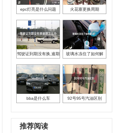
epc灯亮是什么问题
火花塞更换周期
驾驶证到期没有换,逾期
玻璃水冻住了如何解
怎么办??
决？
bba是什么车
92号95号汽油区别
推荐阅读