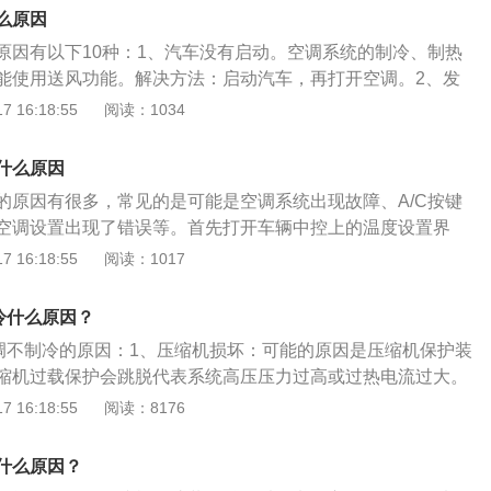
坏，只有压缩机正常工作，空调才能制冷，解决方法是更换新
差。解决方法：更换新的干燥过滤器。当时没有新的干燥过滤
么原因
胀阀故障，解决方法是去4s店维修。6、制冷剂不足，解决方法
将拆下的干燥过滤器倒置，将里面的干燥剂倒出来清洗干燥过
原因有以下10种：1、汽车没有启动。空调系统的制冷、制热
冷剂即可。7、空调的其他部件出现老化，解决方法是及时更
皮带打滑：皮带打滑，一般是由于皮带长时间使用，皮带被拉
能使用送风功能。解决方法：启动汽车，再打开空调。2、发
。解决方法：及时更换新的皮带。7、空调部件故障：空调本
车龄比较长时，发动机皮带容易老化打滑，动力无法传递给空
 16:18:55
阅读：1034
如压缩机和吹风机。解决方法：修理厂检测，及时维修和更换
其制冷制热功能。解决方法：更换新的发动机皮带。3、空调
脏。造成杂质堵塞，影响空调出风量。解决方法：定期清理空
什么原因
。4、空调系统中的氟利昂缺失，开空调时没有制冷作用，空
的原因有很多，常见的是可能是空调系统出现故障、A/C按键
少或消失。解决方法：加氟利昂到标准范围。5、发动机冷却
空调设置出现了错误等。首先打开车辆中控上的温度设置界
温过高，空调制冷影响。解决方法：建议车主去4s店或专业修
C按键是否有开启。如果车辆的A/C按键没有开启，那么特斯拉只
 16:18:55
阅读：1017
专业人士无法解决。6、空调压力传感器、蒸发箱传感器等传
，这点是车主们最容易忽略的问题。其次，特斯拉采用双温区
致空调系统不能正常调节。解决方法：建议车主去4s店或专业
排吹冷风后排制热的话，那就证明是双温区空调设置出现了错
非专业人士无法解决。7、空调压缩机调节电磁阀损坏、离合
冷什么原因？
温度调低车辆后排出风口自然会吹出冷风。一般来说，只要这
：更换调节电磁阀、离合器。8、管道里有水。汽车空调制冷
空调不制冷的原因：1、压缩机损坏：可能的原因是压缩机保护装
话，特斯拉就会正常制冷。如果上述设置都没有问题，但车辆
罐，吸收制冷剂中的水分，防止制冷剂中水分过多导致制冷量
缩机过载保护会跳脱代表系统高压压力过高或过热电流过大。
是空调系统出现问题了。压缩机故障、空调滤芯堵塞、空调管
及时清除管道积水。9、空调系统线路或控制单元故障导致。
因应排除。2、散热不良或管路堵塞：检查冷凝管是否有尘
 16:18:55
阅读：8176
调系统出现故障。压缩机故障导致空调不制冷是最为常见的，
主到4s店或专业维修店进行检查并维修，非专业个人车主无法
管路系统堵塞。参照压力表判断、排除，重新系统处理。3、
的时候我们只能通过更换压缩机解决问题。空调滤芯我们需要
剂过多或过少。制冷剂过多，在维修时过量加注制冷剂而造成
器或滤网积尘结垢。气流变小，系统压力及温度失恒，清洗蒸
，这样才能保证进气通常，吹出来的冷气干净无异味。如何使
什么原因？
统中制冷剂所占容积的比例是有一定要求的。如果所占比例太
空调器缺氟：缺氟也有可能。缺氟时，压缩机排气温度会过
故障：1、制冷剂加注应适量，太少就应该加注，太多就应该