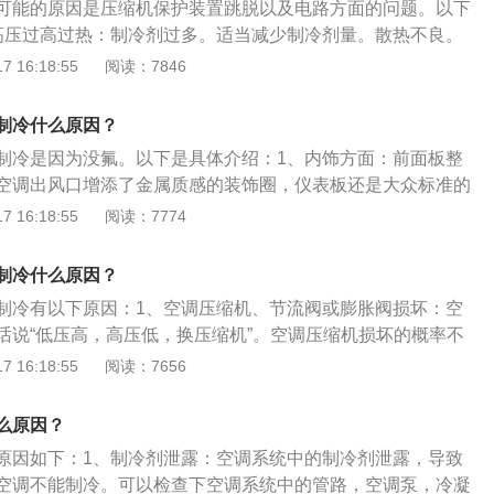
散热量，即散热量多制冷量就大。造成制冷剂不足的原因大多
可能的原因是压缩机保护装置跳脱以及电路方面的问题。以下
护开关跳脱。
使用空调；2、停车怠速时，最好不要长时间开空调；3、不要
冷剂微量泄漏。倘若空调系统中制冷剂不足，从膨胀阀喷入蒸
高压过高过热：制冷剂过多。适当减少制冷剂量。散热不良。
间开空调；4、空调系统出现故障时，应及时进行排查故障，
也会减少，则制冷剂在蒸发器内蒸发时。吸收的热量也将随之
尘垢，清洗冷凝器。管路系统堵塞。参照压力表判断、排除，
 16:18:55
阅读：7846
去会导致严重故障。
下降了。解决方法：添加制冷剂要符合规定标准的量。
发器或滤网积尘结垢。2、电路方面的问题则是：控制电路板
过载，信息错误。电源接线松脱、接触不良。启动电容器或压
制冷什么原因？
。
制冷是因为没氟。以下是具体介绍：1、内饰方面：前面板整
空调出风口增添了金属质感的装饰圈，仪表板还是大众标准的
间显示屏，只不过背光变成了白色。2、配置方面：氙气可清
 16:18:55
阅读：7774
、可加热带记忆电动座椅、自动防眩目后视镜、自动雨刷、四
多功能方向盘。后排座椅加热、前中央扶手冷藏系统、真皮/Al
制冷什么原因？
座椅等。
制冷有以下原因：1、空调压缩机、节流阀或膨胀阀损坏：空
话说“低压高，高压低，换压缩机”。空调压缩机损坏的概率不
阀的故障直接导致空调制冷不良。2、缺乏制冷剂：因为空调
 16:18:55
阅读：7656
密封，所以一般空调的制冷剂会飞散。因此，普通车辆需要每
制冷剂。有些车，甚至一年一次。如果汽车空调和制冷设备不良，
么原因？
时间后，就会开始制冷不良。发生这种情况时，冷凝器会泄
原因如下：1、制冷剂泄露：空调系统中的制冷剂泄露，导致
法也相当费力。一般来说，在油中加入荧光剂，用特殊的玻璃
空调不能制冷。可以检查下空调系统中的管路，空调泵，冷凝
以找到泄漏点。