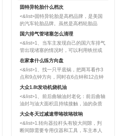
固特异轮胎什么档次
<&list>固特异轮胎是高档品牌，是美国
的汽车轮胎品牌。虽然是高档轮胎品
牌，但是中高低端的轮胎都有生产，这
国六排气管堵塞怎么清理
也是为了更好的开拓市场。
<&list>1、当车主发现自己的国六车排气
管出现堵塞的情况时，可以利用铁丝或
者是细棍，直接将杂物给取出来，如果
在家拿什么练方向盘
堵塞情况比较严重，也可以采取应急措
<&list>1、找一只平底锅，把两耳看作3
施。 <&list>2、直接利用木棍将所有的
点和9点钟方向，同时在6点钟和12点钟
杂物推到排气管里面的位置处，然后将
方向做一个标记。 <&list>2、双手握住
三元催化器拆解开，就可以将堵塞的东
大众1.8t发动机烧机油
平底锅两耳，然后往左打半圈、一圈、
西取出来。但如果是因为积碳过多引起
<&list>1、前后曲轴油封老化：前后曲轴
一圈半的练习，往右同样也要打相同的
的堵塞，就需要将三元催化器泡在草酸
油封与油大面积且持续接触，油的杂质
圈数。 <&list>3、最后强调要反复练
中进行清洗。 <&list>3、也可以利用清
和发动机内持续温度变化使其密封效果
习，这样就可以形成肌肉记忆，在真实
大众冬天过减速带咯吱咯吱响
洗剂对堵塞的情况得到解决，将清洗剂
逐渐减弱，导致渗油或漏油。<&list>2、
驾驶车辆时，不需要记忆也能打好方
放在燃油箱中，与燃油混合后，车辆启
<&list>1.转向器拉杆头有较大间隙，判
活塞间隙过大：积碳会使活塞环与缸体
向。
动时，就可以和汽油一起进入到燃烧
断间隙需要专用仪器和工具，车主本人
的间隙扩大，导致机油流入燃烧室中，