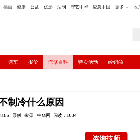
插画
健康
公益
优选
法制
守艺中华
应急中国
更多
地
选车
报价
汽修百科
特卖活动
经销商
不制冷什么原因
8:55
原创
来源：中华网
阅读：1034
咨询技师