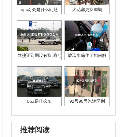
epc灯亮是什么问题
火花塞更换周期
驾驶证到期没有换,逾期
玻璃水冻住了如何解
怎么办??
决？
bba是什么车
92号95号汽油区别
推荐阅读