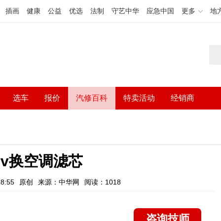
插画
健康
公益
优选
法制
守艺中华
应急中国
更多
地
选车
报价
汽修百科
特卖活动
经销商
rv换空调滤芯
8:55
原创
来源：中华网
阅读：1018
咨询技师