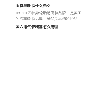
固特异轮胎什么档次
<&list>固特异轮胎是高档品牌，是美国
的汽车轮胎品牌。虽然是高档轮胎品
牌，但是中高低端的轮胎都有生产，这
国六排气管堵塞怎么清理
也是为了更好的开拓市场。
<&list>1、当车主发现自己的国六车排气
管出现堵塞的情况时，可以利用铁丝或
者是细棍，直接将杂物给取出来，如果
在家拿什么练方向盘
堵塞情况比较严重，也可以采取应急措
<&list>1、找一只平底锅，把两耳看作3
施。 <&list>2、直接利用木棍将所有的
点和9点钟方向，同时在6点钟和12点钟
杂物推到排气管里面的位置处，然后将
方向做一个标记。 <&list>2、双手握住
三元催化器拆解开，就可以将堵塞的东
大众1.8t发动机烧机油
平底锅两耳，然后往左打半圈、一圈、
西取出来。但如果是因为积碳过多引起
<&list>1、前后曲轴油封老化：前后曲轴
一圈半的练习，往右同样也要打相同的
的堵塞，就需要将三元催化器泡在草酸
油封与油大面积且持续接触，油的杂质
圈数。 <&list>3、最后强调要反复练
中进行清洗。 <&list>3、也可以利用清
和发动机内持续温度变化使其密封效果
习，这样就可以形成肌肉记忆，在真实
大众冬天过减速带咯吱咯吱响
洗剂对堵塞的情况得到解决，将清洗剂
逐渐减弱，导致渗油或漏油。<&list>2、
驾驶车辆时，不需要记忆也能打好方
放在燃油箱中，与燃油混合后，车辆启
<&list>1.转向器拉杆头有较大间隙，判
活塞间隙过大：积碳会使活塞环与缸体
向。
动时，就可以和汽油一起进入到燃烧
断间隙需要专用仪器和工具，车主本人
的间隙扩大，导致机油流入燃烧室中，