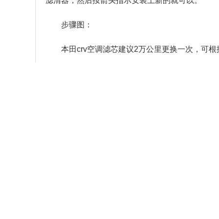
滤清器，然后按箭头指示安装上新的就可以。
步骤图：
本田crv空调滤芯建议2万公里更换一次，可
本文内容为中华网·汽车（
auto.
分享：