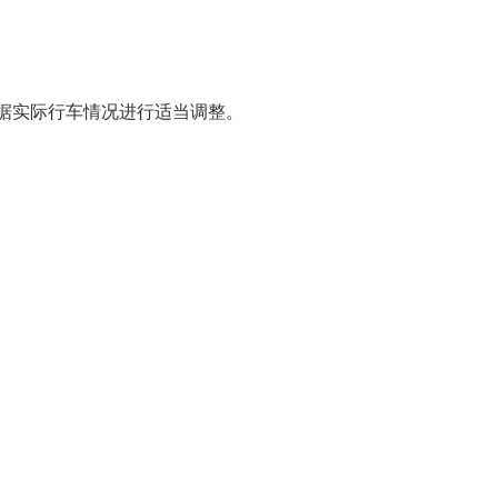
根据实际行车情况进行适当调整。
china.com
）编辑或翻译，转载请务必注明来源。
微信
微博