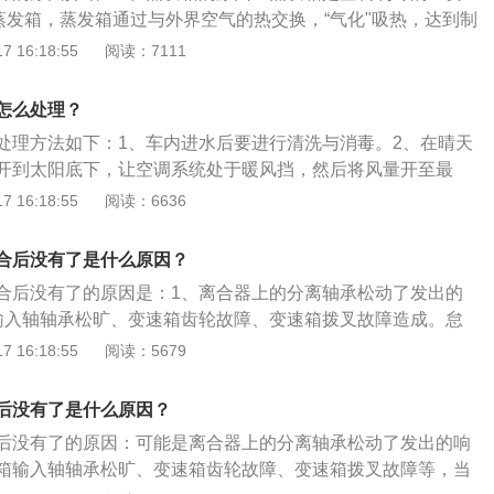
音响的声音、静音，挂掉电话的时候声音就自动恢复。3、安
过蒸发箱，蒸发箱通过与外界空气的热交换，“气化"吸热，达到制
，车主在开车接听电话时不需要分散注意力。接听来电时，用
气流经蒸发箱，就必然带了了水分和灰尘，大部分水分和灰尘
 16:18:55
阅读：7111
键或通过语音控制就可以接听电话，提高驾车的安全性和便捷
除车外，但仍有少部分可能附着在蒸发箱上，时间一长就会产
牙系统支持电话会议，MP3播放等功能，操作简单，可同时连
异味。2、空调滤芯的原因：空调滤芯主要是过滤空气，空气
行车安全性。
怎么处理？
到达蒸发器，所以说空调滤芯起到了第一层的防护作用。空调
处理方法如下：1、车内进水后要进行清洗与消毒。2、在晴天
，还会吸附异味，长时间不换空调滤芯不仅风量变小，异味也
开到太阳底下，让空调系统处于暖风挡，然后将风量开至最
开的状态下晾晒。3、进行车内空气净化治理。
 16:18:55
阅读：6636
合后没有了是什么原因？
合后没有了的原因是：1、离合器上的分离轴承松动了发出的
输入轴轴承松旷、变速箱齿轮故障、变速箱拨叉故障造成。怠
作状况，指发动机在空挡情况下运转，发动机怠速时的转速被
 16:18:55
阅读：5679
合器是保证汽车平稳起步、实现平顺换挡的零件，其工作原理
步时，踩下离合器，压盘与摩擦片分离，此时压盘与飞轮完全
后没有了是什么原因？
辆在正常行驶时，压盘是紧紧挤靠在飞轮的摩擦片上的，此时
后没有了的原因：可能是离合器上的分离轴承松动了发出的响
的摩擦力较大，输入轴和输出轴之间保持相对静摩擦，两者转
箱输入轴轴承松旷、变速箱齿轮故障、变速箱拨叉故障等，当