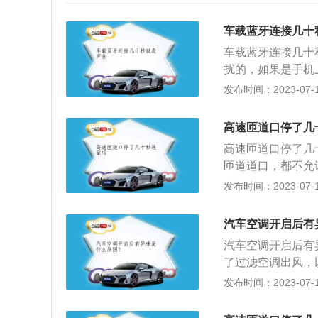
车载蓝牙连接几十
车载蓝牙连接几十
扰的，如果是手机
在多个设备中来回
发布时间：2023-07-17
2、车载电子设备
接收功能，此时可
高速匝道口停了几
话，容易出现卡顿
高速匝道口停了几
况，关闭蓝牙，重
匝道道口，都不允
持续对周边的无线
许停车，需要停车
发布时间：2023-07-17
断断续续的情况。
管理部门。依据《
域。5、车载手机
高速公路上正常行
接。6、手机所播
汽车空调开启后有
中央分隔带掉头或
话。
汽车空调开启后有
在匝道、加速车道
了过滤空调出风，
在超车道上连续行
不仅不能保护车厢
发布时间：2023-07-17
停车的情况外，不
器在进行制冷工作
入或者驶出紧急停
附灰尘、飞虫等杂