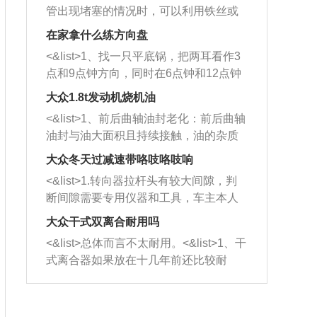
管出现堵塞的情况时，可以利用铁丝或
者是细棍，直接将杂物给取出来，如果
在家拿什么练方向盘
堵塞情况比较严重，也可以采取应急措
<&list>1、找一只平底锅，把两耳看作3
施。 <&list>2、直接利用木棍将所有的
点和9点钟方向，同时在6点钟和12点钟
杂物推到排气管里面的位置处，然后将
方向做一个标记。 <&list>2、双手握住
三元催化器拆解开，就可以将堵塞的东
大众1.8t发动机烧机油
平底锅两耳，然后往左打半圈、一圈、
西取出来。但如果是因为积碳过多引起
<&list>1、前后曲轴油封老化：前后曲轴
一圈半的练习，往右同样也要打相同的
的堵塞，就需要将三元催化器泡在草酸
油封与油大面积且持续接触，油的杂质
圈数。 <&list>3、最后强调要反复练
中进行清洗。 <&list>3、也可以利用清
和发动机内持续温度变化使其密封效果
习，这样就可以形成肌肉记忆，在真实
大众冬天过减速带咯吱咯吱响
洗剂对堵塞的情况得到解决，将清洗剂
逐渐减弱，导致渗油或漏油。<&list>2、
驾驶车辆时，不需要记忆也能打好方
放在燃油箱中，与燃油混合后，车辆启
<&list>1.转向器拉杆头有较大间隙，判
活塞间隙过大：积碳会使活塞环与缸体
向。
动时，就可以和汽油一起进入到燃烧
断间隙需要专用仪器和工具，车主本人
的间隙扩大，导致机油流入燃烧室中，
室，最后形成废气排出，就可以让三元
无法制作，需要将车辆送到修理厂或4s
造成烧机油。<&list>3、机油粘度。使用
大众干式双离合耐用吗
催化器得到清洗，排气管堵塞的情况就
店；<&list>2.车辆半轴套管防尘罩破
机油粘度过小的话，同样会有烧机油现
<&list>总体而言不太耐用。<&list>1、干
能够得到解决。
裂，破裂后会出现漏油现象，使半轴磨
象，机油粘度过小具有很好的流动性，
式离合器如果放在十几年前还比较耐
损严重，磨损的半轴容易损坏，产生异
容易窜入到气缸内，参与燃烧。<&list>
用，但是由于现在的汽车发动机动力输
响；<&list>3.稳定器的转向胶套和球头
4、机油量。机油量过多，机油压力过
出越来越高，使得干式离合器散热不足
老化，一般是使用时间过长造成的。解
大，会将部分机油压入气缸内，也会出
的缺陷也逐渐暴露出来。<&list>2、由于
决方法是更换新的质量好的转向橡胶套