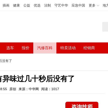
插画
健康
公益
优选
法制
守艺中华
应急中国
更多
地
选车
报价
汽修百科
特卖活动
经销商
后没有了
有异味过几十秒后没有了
8:55
原创
来源：中华网
阅读：1017
咨询技师