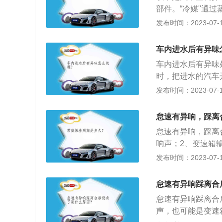
候，可以自动切换
部件。“冷媒"通
装车载蓝牙系统后
冷效果。外界的空
发布时间：2023-07-17
户只需轻轻按一个
会通过空调排水排
性。大部分车载蓝
生霉变，生出酸腐
接多部电话，提高
车内进水后有异味
经过空调滤芯才会
车内进水后有异味
滤芯除了过滤灰尘
时，把进水的汽车
会变重。
大，在车门车窗全
发布时间：2023-07-17
怠速有异响，踩离
怠速有异响，踩离
响声；2、变速箱
速是汽车的一种工
发布时间：2023-07-17
称为怠速转速。离
是：1、当车辆起
怠速有异响踩离合
不接触；2、当车
怠速有异响踩离合
压盘与摩擦片之间
声，也可能是变速
速相同。