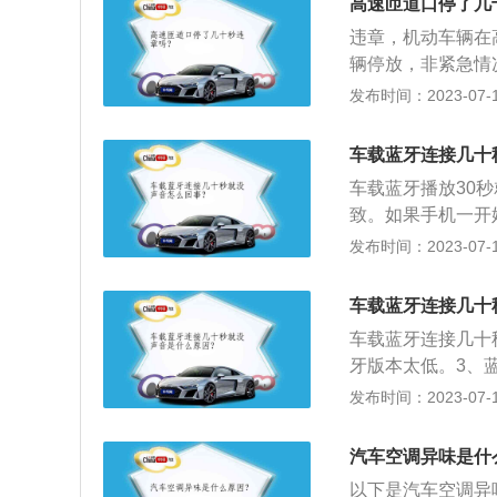
高速匝道口停了几
空调后，风机会毫
违章，机动车辆在
辆停放，非紧急情
现紧急情况，需要
发布时间：2023-07-17
机动车辆在高速公
任何地方，任何地
车载蓝牙连接几十
理，违章违法行为
车载蓝牙播放30
检：机动车辆所出
致。如果手机一开
的年检，不能通过
牙不兼容。连接记
发布时间：2023-07-17
法行为，一旦三个
机上连接过的蓝牙
回来进行连接，从
车载蓝牙连接几十
较多，容易影响车
车载蓝牙连接几十
牙卡顿：蓝牙性能
牙版本太低。3、
音响却没有声音的
话，不需要电缆或
发布时间：2023-07-17
保持在方向盘上，
以通过车上的音响
汽车空调异味是什
用的时候，有蓝牙
以下是汽车空调异