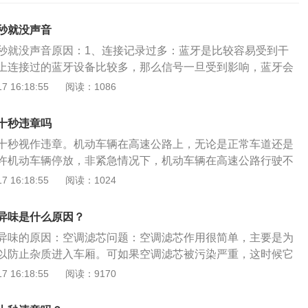
秒就没声音
秒就没声音原因：1、连接记录过多：蓝牙是比较容易受到干
上连接过的蓝牙设备比较多，那么信号一旦受到影响，蓝牙会
来进行连接，从而导致连接中断，清空连接设备，重新连接。
 16:18:55
阅读：1086
：如果车上打得开的用电设备较多，容易影响车载蓝牙的信号
以尝试关闭部分用电设备。3、蓝牙卡顿：蓝牙性能不稳定的
十秒违章吗
的现象，从而出现歌曲明明在播放，但音响却没有声音的情
十秒视作违章。机动车辆在高速公路上，无论是正常车道还是
新连接蓝牙。4、干扰：手机WIFI一直处于打开状态的话，会
许机动车辆停放，非紧急情况下，机动车辆在高速公路行驶不
网络进行搜索，在某些区域会对蓝牙造成影响，导致蓝牙出现
或者是出现紧急情况，需要及时联系高速公路的公安机关交通
 16:18:55
阅读：1024
严重的话系统为了安全会将媒体音频切断，远离这些干扰的地
中华人民共和国高速公路交通管理办法》第十七条，机动车在
蓝牙版本与车辆版本严重不符。需要更换为正确的版本进行连
驶时，必须遵循下列规定：（一）不准倒车、逆行，不准穿越
放的音源有问题。蓝牙系统不但可以播放歌曲，还可以接听电
异味是什么原因？
者转弯；（二）不准进行试车和学习驾驶机动车；（三）不准
异味的原因：空调滤芯问题：空调滤芯作用很简单，主要是为
或者减速车道上超车、停车；（四）不准骑、压车道分界线和
以防止杂质进入车厢。可如果空调滤芯被污染严重，这时候它
驶；（五）不准右侧超车；（六）除遇障碍，发生故障等必须
环境，反而是会对车厢空气产生二次污染。蒸发箱问题：蒸发
 16:18:55
阅读：9170
准随意停车、停车上下人员或者装卸货物；（七）除因停车驶
时，遇到外界相对的热空气，表面就会产生水分，也很容易粘
车带和路肩外，不准在紧急停车带和路肩上行车。
质，在长时间潮湿环境下，发酵、霉变、滋生细菌。再次打开