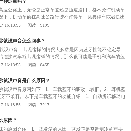
十秒违章吗？
不留情地将这些有害物质吹向车厢内。
高速公路上，无论是正常车道还是匝道道口，都不允许机动车
况下，机动车辆在高速公路行驶不许停车，需要停车或者是出
及时联系高速公路的公安机关交通管理部门。高速公路违章：
 16:18:55
阅读：9109
路上所出现的违章违法行为必须要进行处理，无论机动车辆在
点，任何时间内，所出现的交通违章违法行为，都是需要处
秒就没声音怎么回事？
得不到及时处理，机动车辆将属于非正常状态。影响机动车年
秒就没声音，出现这样的情况大多数是因为蓝牙性能不稳定导
现的违章违法行为，如果不进行处理，会影响到机动车辆正常
始连接汽车就出现这样的情况，那么很可能是手机和汽车的蓝
正常年检的机动车辆不可以上路行驶，上路行驶时属于一种违
录过多：连接记录过多时，蓝牙比较容易受到干扰。如果是手
 16:18:55
阅读：8455
检验周期没有参加车辆的年检，机动车辆将会被强制报废。
设备比较多，那么信号一旦受到影响，蓝牙会在多个设备中来
而导致连接中断。车载电子设备：如果车上打得开的用电设备
秒就没声音是什么原因？
载蓝牙的信号接收功能，此时可以尝试关闭部分用电设备。蓝
秒就没声音原因如下：1、车载蓝牙的驱动比较旧。2、耳机蓝
不稳定，容易出现卡顿的现象，从而出现歌曲明明在播放，但
蓝牙不兼容。以下是车载蓝牙的功能介绍：1、自动辨识移动电
情况。
电话托架便可与手机联机，车主可以不接触手机，甚至是双手
 16:18:55
阅读：7917
都可以控制手机，用语音指令控制接听或拨打电话，使用者可
进行通话。2、车载蓝牙技术和整个汽车的音响都配套，在使
么原因？
功能的手机和汽车的音响搭配在一起，方便车主在来电的时
味的原因介绍：1、蒸发箱的原因：蒸发箱是空调制冷的重要