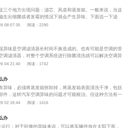
洗。空调滤芯相当于汽车空调系统的口罩，空调滤芯是用来过
这三个地方出现问题：滤芯、风道和蒸发箱。一般来说，当这
尘和颗粒物的。空调滤芯是需要定期更换的，如果长时间不
滋生出细菌或者发霉的情况下就会产生异味。下面说一下滤
空调后有一股异味。大部分汽车的空调滤芯在副驾驶手套箱
理步骤：一、滤芯的清理步骤1、准备好MK6210滤芯和工具，
 08:07:35
阅读：2290
强的车主来说，可以自己更换空调滤芯。在安装空调滤芯时一
 2、扒开胶条，开始拆掉螺丝。 3、拆掉旧的滤芯，打入发泡
，并且要购买大品牌的滤芯。日常的维护保养对于汽车来说是
入新的滤芯。 4、卡好卡扣，进行检查是否合格。 5、进行安
大家按时去保养自己的爱车。在保养爱车时，一定要使用正品
启空调试一下，看看效果。二、风道的清洗步骤：1、启动车子，
不要贪图便宜使用假冒伪劣产品。
现异味是空调滤清器长时间不换造成的。也有可能是空调的管
，风量选择最小，温度选择最高，开启外循环模式。2、把手
空调滤清器，对整个空调系统进行除菌清洗就可以解决空调异
置，感受一下是否有气流被吸进车内。想空调进风口喷空调杀
是平时用车过程中经常忽视的，空调长时间使用会产生细菌。
 04:21:40
阅读：1742
会随着气流进入车厢内。3、喷入清洁剂之后立即关闭车窗，
进行更换会发霉，有异味，并且过滤能力也会下降。并且空调
做到更好的杀菌。并且确保没人在车里面逗留。。4、拆下空
也会发霉，产生异味。如果空调出现异味，那么对空调系统来
，如果损坏严重则需要更换。如果这两个清洗完之后还是有异
么办
毒是很有必要的。空调系统发霉有异味会影响车内成员的健
发箱了，对于这个，建议大家去4S店进行清洗，在这里就不在
有异味，必须将蒸发箱拆卸掉，将蒸发箱表面清洗干净，包括
调都会有一股难闻的味道，严重影响了乘坐体验。一般的空调
部件，这样汽车空调异味的问题才可能根治。但这种方法有一
是很贵，建议每年至少对空调进行一次彻底的清洗消毒。现在
次，就需放氟、加氟、拆卸、安装等一系列工序，麻烦而且技
 02:18:44
阅读：1416
以过滤pm2.5的，这种滤芯可以很好的过滤空气中的pm2.5颗
率低下，工时多，费用高。那么有没有更简单的方法呢？答案
更换滤芯时也可以更换这种滤芯。空调的蒸发箱时间久了也会
成良好的使用空调习惯，定期清洁空调滤芯，蒸发器免拆卸清
异味的来源之一。清洗空调系统时，不要只清洗管道，也要把
么办
效的预防这种情况的产生。空调内有异味很多情况跟车主使用
消毒。长时间不清洗的蒸发箱内部非常脏，并且有很多细菌。
位运行：对于轻微的异味来说，可以将车辆停放在太阳下面，