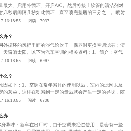
量最大、启用外循环、开启A/C。然后将接上软管的清洁剂对
射几秒后间隔几秒如此循环，直至喷完整瓶的三分之二。喷射
置竖放，不要横放、倒放。之后把空调的每个模式都开启一
 16:18:55
阅读：7037
都有清洗到，整个时长10-20分钟，以下是关于汽车空调的介
车空调是指安装在汽车上的空气调节装置，能对车厢内空气进
么办？
气和空气净化，为乘车人员提供舒适的乘车环境，降低驾驶员
用外循环的风把里面的湿气给吹干；保养时更换空调滤芯；清
行车安全。空调装置已成为衡量汽车功能是否齐全的标志之
、天窗晒太阳。以下为汽车空调的相关资料：1、简介：空气
立式（专用一台发动机驱动压缩机，制冷量大，工作稳定，但
节车内的温度、湿度等。2、造成异味的原因：空调滤芯长时
 16:18:55
阅读：6997
量大，多用于大、中型客车）和非独立式（空调压缩机由汽车
下雨季节空气潮湿，造成空调滤芯上潮湿又温暖，导致霉菌滋
性能受发动机工作影响较大，稳定性差，多用于小型客车和轿
界的空气流经空调系统管道，也会有少量残留的水分和空气中
置：不同类型空调系统的布置方式有所不同。目前轿车广泛采
什么？
有清洗也会产生霉变。
空调系统。其布置型式是将蒸发器、暖风散热器、离心式鼓风
原因如下：1、空调在常年累月的使用以后，室内的滤网以及
装在一起，称为空调器。
定的灰尘，这样在积累到一定的量后就会产生一定的异味，随
出风异味就会飘散到空气中。2、由于空调在制冷热以后，很
 16:18:55
阅读：6708
的内部会有潮气，所以当关闭空调后，没有干燥防霉功能的空
样内部的潮气一直存在，长期下来就会产生霉菌，霉味也就自
么办
本身异味：新车在出厂时，由于空调未经过使用，是会有一些