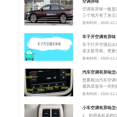
空调异味
师使用专业工具清
空调有异味一般是
滤外界空气中的灰
三个地方有了灰尘
换，也会导致打开
芯、风道的具体清
发布时间：2020-12-26
内，对于动手能力
去掉滤芯外包装。
定要区分好正反面
清洗，清洗完后装
比较重要的，建议
车子开空调有异味
装封盖。 6、开
油液和配件，大家
车子打开空调后出
打开空调制冷开关
道太脏导致。更换
放到空调进风口位
味问题。空调系统
发布时间：2020-12-26
菌清洁剂，然后就
空调滤芯长时间不
这样做的原因就是
的管道长时间使用
调滤嘴。进行清洗
汽车空调有异味怎
一个彻底的清洗消
味，那就要清洗蒸
想要根治汽车空调
康，并且每次开空
多赘述。
通风管道等一些列
清洗除菌费用也不
个弊端，每拆卸一
发布时间：2020-12-26
很多空调滤芯都是可
术难度高，劳动效
粒物，各位车友在
肯定是有，就是养
发霉，这也是空调
小车空调有异味怎
洗等，这样才能有
蒸发箱彻底的清洗
1、利用风机高档