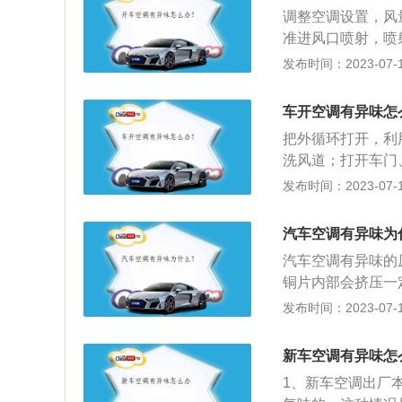
调整空调设置，风
准进风口喷射，喷
期间保持清洁剂位
发布时间：2023-07-17
遍，保障每个风道
绍：1、简介：汽
车开空调有异味怎
行制冷、加热、换
把外循环打开，利
的疲劳强度，提高
洗风道；打开车门
一。2、类型：独
调节装置，用于调
发布时间：2023-07-17
成本高，体积及重
间没有清洗，加上
发动机驱动，制冷
生，产生霉味。外
车）。3、空调布
汽车空调有异味为
的尘埃，长时间没
用的是冷暖一体式
汽车空调有异味的
机、操纵机构等组
铜片内部会挤压一
着空调开启，空调
发布时间：2023-07-17
多情况下，室内机
调会立刻停机，这
新车空调有异味怎
然而然的产生。
1、新车空调出厂