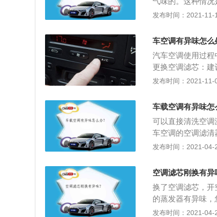
气味的。这种情况
调滤芯堵塞：如果
发布时间：2021-11-10
一些杂质、霉菌等
来说，汽车每1年
车空调有异味怎么
发器发霉了，也会
汽车空调使用过程
士进行清理了。
更换空调滤芯：建
检查清洗空调系统
发布时间：2021-11-08
空调系统的清洗。
车载空调有异味怎
可以直接清洗空调
车空调的空调滤清
口，同时关闭空调
发布时间：2021-04-28
洗剂循环到空调系
出；3、清洗后，
空调滤芯刚换有异
出，建议更换新的
换了空调滤芯，开
的蒸发器有异味，
前提前关闭制冷，
发布时间：2021-04-26