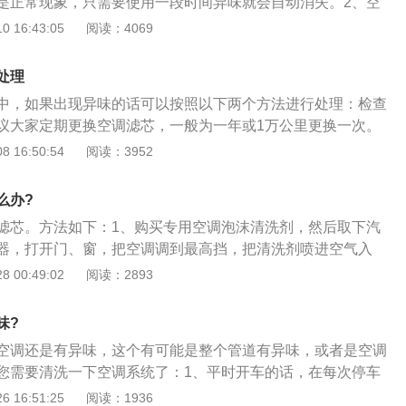
是正常现象，只需要使用一段时间异味就会自动消失。2、空
汽车在长时间使用后空调滤芯得不到及时清理，上面就会积攒
 16:43:05
阅读：4069
异物，从而产生异味。这种情况要对空调滤芯进行清理，一般
就要对空调滤芯进行一次清理。3、空调蒸发器发霉:如果空调蒸
处理
导致空调出现异味。这种情况就要到修理厂或者4s店找专业人
中，如果出现异味的话可以按照以下两个方法进行处理：检查
议大家定期更换空调滤芯，一般为一年或1万公里更换一次。
：建议在车辆保养维修每次更换空调滤芯时，或每年进行一次
 16:50:54
阅读：3952
么办?
滤芯。方法如下：1、购买专用空调泡沫清洗剂，然后取下汽
器，打开门、窗，把空调调到最高挡，把清洗剂喷进空气入
出风口，避免清洗剂在操作过程中流出；2、启动汽车，让清
 00:49:02
阅读：2893
统的所有通道，有效的清洗系统，杀灭细菌和空气的新鲜输
空调系统中的污垢将随清洗剂从位于底盘的空调管路系统流
味?
空调滤芯或原滤芯重新清洗干净再装上。
空调还是有异味，这个有可能是整个管道有异味，或者是空调
您需要清洗一下空调系统了：1、平时开车的话，在每次停车
自然风吹几分钟，滤芯材质问题也会有异味，可以更换活性炭
 16:51:25
阅读：1936