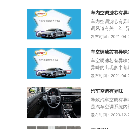
的滤芯。空调滤芯
滤，一但这些颗粒
车内空调滤芯有异
且人体吸入粉尘及
车内空调滤芯有异
躁，还有异味的影
调风道有关；2、
粒，减轻呼吸道疼
需的三大条件，空
发布时间：2021-04-26
到了保护；4、请
上霉菌的生长。一
（购买前先咨询清
长时间不换空调滤
味等功效。空调滤芯
车空调滤芯有异味
空调滤芯主要是过
车空调滤芯有异味
起到了第一层的防
异味的出现多半都
的；2、我们在日
发布时间：2021-04-26
风通道还有脚垫等
异味自然也就得到
汽车空调有异味
导致汽车空调有异
是汽车空调系统内
决方法也很简单，
发布时间：2020-12-26
内部一定会滋生细
己动手清洗空调，