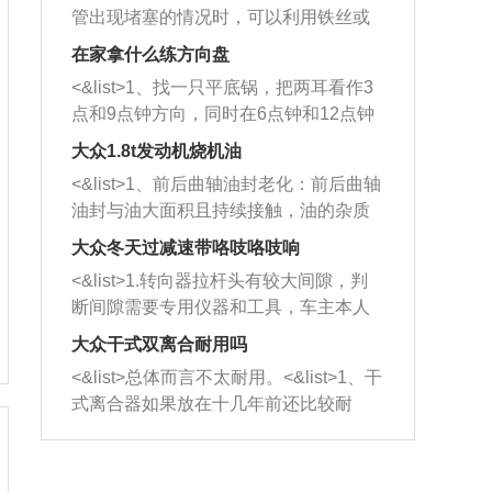
管出现堵塞的情况时，可以利用铁丝或
者是细棍，直接将杂物给取出来，如果
在家拿什么练方向盘
堵塞情况比较严重，也可以采取应急措
<&list>1、找一只平底锅，把两耳看作3
施。 <&list>2、直接利用木棍将所有的
点和9点钟方向，同时在6点钟和12点钟
杂物推到排气管里面的位置处，然后将
方向做一个标记。 <&list>2、双手握住
三元催化器拆解开，就可以将堵塞的东
大众1.8t发动机烧机油
平底锅两耳，然后往左打半圈、一圈、
西取出来。但如果是因为积碳过多引起
<&list>1、前后曲轴油封老化：前后曲轴
一圈半的练习，往右同样也要打相同的
的堵塞，就需要将三元催化器泡在草酸
油封与油大面积且持续接触，油的杂质
圈数。 <&list>3、最后强调要反复练
中进行清洗。 <&list>3、也可以利用清
和发动机内持续温度变化使其密封效果
习，这样就可以形成肌肉记忆，在真实
大众冬天过减速带咯吱咯吱响
洗剂对堵塞的情况得到解决，将清洗剂
逐渐减弱，导致渗油或漏油。<&list>2、
驾驶车辆时，不需要记忆也能打好方
放在燃油箱中，与燃油混合后，车辆启
<&list>1.转向器拉杆头有较大间隙，判
活塞间隙过大：积碳会使活塞环与缸体
向。
动时，就可以和汽油一起进入到燃烧
断间隙需要专用仪器和工具，车主本人
的间隙扩大，导致机油流入燃烧室中，
室，最后形成废气排出，就可以让三元
无法制作，需要将车辆送到修理厂或4s
造成烧机油。<&list>3、机油粘度。使用
大众干式双离合耐用吗
催化器得到清洗，排气管堵塞的情况就
店；<&list>2.车辆半轴套管防尘罩破
机油粘度过小的话，同样会有烧机油现
<&list>总体而言不太耐用。<&list>1、干
能够得到解决。
裂，破裂后会出现漏油现象，使半轴磨
象，机油粘度过小具有很好的流动性，
式离合器如果放在十几年前还比较耐
损严重，磨损的半轴容易损坏，产生异
容易窜入到气缸内，参与燃烧。<&list>
用，但是由于现在的汽车发动机动力输
响；<&list>3.稳定器的转向胶套和球头
4、机油量。机油量过多，机油压力过
出越来越高，使得干式离合器散热不足
老化，一般是使用时间过长造成的。解
大，会将部分机油压入气缸内，也会出
的缺陷也逐渐暴露出来。<&list>2、由于
决方法是更换新的质量好的转向橡胶套