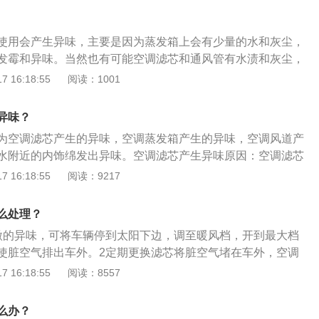
使用会产生异味，主要是因为蒸发箱上会有少量的水和灰尘，
发霉和异味。当然也有可能空调滤芯和通风管有水渍和灰尘，
车里空调异味解决方法：1.蒸发箱气味蒸发箱上的异味最难去
 16:18:55
阅读：1001
业维修做空调清洗。清洁时，向鼓风机喷洒专用空调清洁剂，
洁一次。2.空调滤芯异味空调滤芯通常一年更换一次，但如果
异味？
换一次或缩短时间。如果只是脏，拿出来简单吹一下，或者简
为空调滤芯产生的异味，空调蒸发箱产生的异味，空调风道产
可以减少更换的次数。但是，滤芯清洗几次后过滤效果会明显
水附近的内饰绵发出异味。空调滤芯产生异味原因：空调滤芯
3.通风管道的异味通风管的异味相对容易去除。选择有阳光通
的过滤，时间久，空调滤芯会存储大量的灰尘与杂物，这些都
 16:18:55
阅读：9217
窗，打开外循环，或开启暖风5-6分钟，吹出异味。
。空调风道产生异味原因：因为是冷热气置换的部件，输送冷
道会有水气，从而产生的霉菌，发出霉味。空调排水附近的内
么处理？
：空调系统中热空气遇冷产生的水气，都是由空调排水管进行
微的异味，可将车辆停到太阳下边，调至暖风档，开到最大档
堵塞，会导致水气不能及时排除，甚至会污染周边内饰部件如
使脏空气排出车外。2定期更换滤芯将脏空气堵在车外，空调
霉菌发出霉味。
和霉菌，必须应用空调风道清洁剂进行清理。3直接堵住太脏
 16:18:55
阅读：8557
不到原来的作用，还会对进到车内的空气产生再次污染，要想
住。
么办？