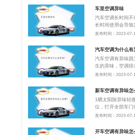
车里空调异味
汽车空调长时间不
长时间使用会导致
可能会产生异味。
发布时间：2023-07-17
除，通常建议去专
以便通风管道也清
汽车空调为什么有
环境不好，半年更
汽车空调有异味因
单清洗一下，这样
生的异味，空调排
下降，仍需更换。
负责进入车内空气
发布时间：2023-07-17
风的地方，打开门
是产生异味的来源
气也会导致空调风
新车空调有异味怎
饰绵发出异味原因
1晒太阳除异味轻
排除，如果排水管
位，打开全部车门
脚垫等，从而产生
系统内会出现尘土
发布时间：2023-07-17
的空调滤芯不但起
消除异味就需要堵
开车空调有异味怎