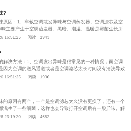
一般更换周期是12000公里换一次；2、如果没有空调滤清器过
进入车厢内，不但使汽车空调受污染，冷却系统性能降低，而
味?
有害气体后使人有过敏反应，肺部受损，受臭氧刺激而心情烦
味原因：1、车载空调散发异味与空调蒸发器、空调滤芯及空
响，都影响行车安全；3、而高质量的空滤清器能吸收粉尖颗
异味主要产生于空调蒸发器。黑暗、潮湿、温暖是霉菌生长所
痛，减少对过敏者的刺激，行车更加舒适，空调冷却系统也受
调系统具备了以上条件，几乎所有汽车空调都无法避免蒸发器
 16:51:25
阅读：1943
注意空调滤芯有两种，一种是没活性碳，另一种是含活性碳的
般空调使用一两年后，就会散发出一股难闻的酸腐气味；3、
楚），含活性碳的空调滤芯不但有上述功能外，吸收大量的异
芯，异味也会变重。空调滤芯的位置在鼓风机与蒸发器之间，
一般更换周期是10000公里换一次。
?
滤空气的，空气经过空调滤芯才会达到蒸发器，所以空调滤芯
的解决方法：1、空调发出异味是很常见的一种情况，而空调
护作用。
是因为空调的送风通道或者是空调滤芯太长时间没有清洗导致
常使用的过程中不仅要定期更换空调滤芯，还需要注意清洁送
 16:51:25
阅读：1936
这些常常被忽略的污染源；3、只要将这些工作做好了，那么
解决了。
味的原因有两个，一个是空调滤芯太久没有更换了，还有一个
部滋生了一些细菌，这样也会导致打开空调后有一股异味。解
那就是清洗空调并更换空调滤芯。汽车空调长时间使用不清洗
 23:19:20
阅读：4652
菌，所以时间久了打开空调后就会有一股异味。很多车友会自
建议大家不要自己动手清洗。建议大家去专业的机构让专业技