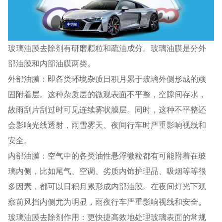
玻璃油膜去除剂有研磨颗粒和疏油成分。玻璃油膜是分外
部油膜和内部油膜两类。
外部油膜：即各类环境杂质日积月累于玻璃外侧形成的顽
固附着层。这种杂质层的微观表面不平整，空隙间存水，
故雨刮片刮过时可见连续雾状膜层。同时，这种不平整还
会影响光线透射，雨雪雾天、夜间行车时严重影响视线和
安全。
内部油膜：空气中的各类油性悬浮微粒都有可能附着在玻
璃内侧，比如尾气、空调、劣质内饰护理品、吸烟等等很
多因素，都可以日积月累形成内部油膜。在夜间灯光下观
察前风挡内侧尤为明显，雨夜行车严重影响视线和安全。
玻璃油膜去除剂作用：更快捷高效地处理玻璃表面的常规