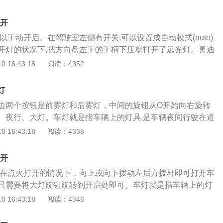
灯（小灯）自动灯光近远光开启。雾灯使用直接按下近光灯开
志的灯光线条向下，后雾灯则是处于平行状态，位于车内的仪
使用的方法其实和普通轿车没什么大的区别，分别有示宽灯、
天气建议前后雾灯不要分开使用，要同时使用。使用红色和黄
打开
雾灯等日常使用灯。示宽灯：示宽灯是在光线不好时可以显示
性质来选择的，黄色是最纯的颜色，汽车的黄色防雾灯可以穿
以手动开启。在驾驶室左侧有开关,可以设置成自动模式(auto)
避免后车超车或与对向车辆交汇时出现剐蹭等事故。近光灯：
很远的地方。所以雾灯的设计是十分科学又安全的。
开灯的状况下,把方向盘左手的手柄下压就打开了远光灯。奥迪
示灯再熟悉不过了，近光灯是夜间或光线不好时，为驾驶员提
，甚至可能会和A6搞混。因为奥迪的前脸造型太一致了，好处是
 16:43:18
阅读：4352
，它的照射范围大概在30米至40米左右。直接按下就可开启。
缺点也很明显，就是缺乏个性。好在A4和A6个头差得比较多，
为了夜间驾驶时，更好地观察前方路况而设计的但建议当对向
过加长的。A4在车身后部添加了一些棱线，只是一点细微差别就
近光灯。现在有些司机在驾驶车辆时，长时间开启远光灯，这
灯
级的A6不一样的个性所在。奥迪A4车门把手的设计强调人机工
会影响对向车辆司机的视线甚至引发事故。
边两个按钮是前雾灯和后雾灯，中间的旋钮从O开始向右旋转
功能。把手的压力点敏感，便于打开车门。把手还可提供最佳
、夜行、大灯。车灯就是指车辆上的灯具,是车辆夜间行驶在道
旦发生车祸时可用力打开车门。奥迪A4后部有一个微妙之处不
是发出各种车辆行驶信号的提示工具。一般分为前照灯、尾
 16:43:18
阅读：4338
音机和电信系统的天线位于后车窗的周边，并漆成暗色，因而
合前照灯在汽车的前部，它主要起照明和信号作用。前照灯发
扰尾部和谐的总体外观，在洗车时也无需将它卸下或缩进去。
体前方的道路情况，使驾驶者可以在黑夜里安全的行车，组合
打开
分为：卤钨灯、氙气灯，按照功能可分（1）近光灯、（2）远
要在点火打开的情况下，向上或向下拨动左后方拨杆即可打开车
向灯、（4）前位灯（又叫示宽灯，表明车辆存在的位置灯），
只需要将大灯旋钮旋转到开启处即可。车灯就是指车辆上的灯
法规未强制要求，所有车型基本都配备。雾灯装于汽车前部比
驶在道路照明的工具，也是发出各种车辆行驶信号的提示工具。
 16:43:18
阅读：4346
，用于雨雾天气行车时照明道路。因为雾天能见度低，驾驶员
灯、尾灯、转向灯等。组合前照灯在汽车的前部，它主要起照
光可增大运行距离，特别是黄色防雾灯的光穿透力强，它可提
照灯发出的光可以照亮车体前方的道路情况，使驾驶者可以在