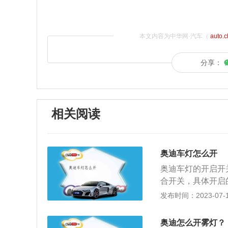
本文内容为中华网·汽车（
auto.
分享：
相关阅读
奥迪车灯怎么开
奥迪车灯的开启开
合开关，具体开启
关转到相应的位置。
发布时间：2023-07-17
为O-在某些国家
O-车灯此时根据
奥迪怎么开雾灯？