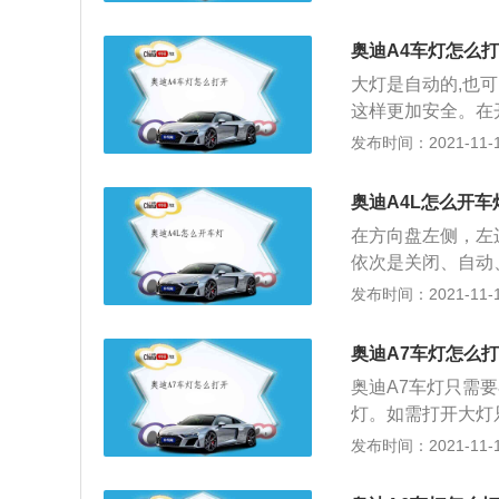
灯右侧驻车灯示宽
在差别，前雾灯标
关就可以了，灯光
表控制台上。大雾
奥迪A4车灯怎么
近光灯、远光灯、
色灯是根据其科学
大灯是自动的,也可
车身的大概宽度，
透很厚的浓雾射到
这样更加安全。在
相信大家对这个指
A4如果离远了看
发布时间：2021-11-10
供照明的主要灯光
品牌特征突出，但
远光灯：远光灯是
因为国产A6是经
有来车时，切换成
奥迪A4L怎么开车
可以体现出与行政
种做法是不对的，
在方向盘左侧，左
程学效应和完善的
依次是关闭、自动
的握力，以便在一
路照明的工具，也
发布时间：2021-11-10
易被发现。汽车收
灯、转向灯等。组
看不见，也不会干
出的光可以照亮车
奥迪A7车灯怎么
前照灯按照光源可
奥迪A7车灯只需
光灯、（3）前转
灯。如需打开大灯
前雾灯。雾灯国家
具,是车辆夜间行
发布时间：2021-11-10
前照灯稍低的位置
车灯一般分为前照
视线受到限制。灯
明和信号作用。前