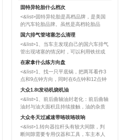
固特异轮胎什么档次
<&list>固特异轮胎是高档品牌，是美国
的汽车轮胎品牌。虽然是高档轮胎品
牌，但是中高低端的轮胎都有生产，这
国六排气管堵塞怎么清理
也是为了更好的开拓市场。
<&list>1、当车主发现自己的国六车排气
管出现堵塞的情况时，可以利用铁丝或
者是细棍，直接将杂物给取出来，如果
在家拿什么练方向盘
堵塞情况比较严重，也可以采取应急措
<&list>1、找一只平底锅，把两耳看作3
施。 <&list>2、直接利用木棍将所有的
点和9点钟方向，同时在6点钟和12点钟
杂物推到排气管里面的位置处，然后将
方向做一个标记。 <&list>2、双手握住
三元催化器拆解开，就可以将堵塞的东
大众1.8t发动机烧机油
平底锅两耳，然后往左打半圈、一圈、
西取出来。但如果是因为积碳过多引起
<&list>1、前后曲轴油封老化：前后曲轴
一圈半的练习，往右同样也要打相同的
的堵塞，就需要将三元催化器泡在草酸
油封与油大面积且持续接触，油的杂质
圈数。 <&list>3、最后强调要反复练
中进行清洗。 <&list>3、也可以利用清
和发动机内持续温度变化使其密封效果
习，这样就可以形成肌肉记忆，在真实
大众冬天过减速带咯吱咯吱响
洗剂对堵塞的情况得到解决，将清洗剂
逐渐减弱，导致渗油或漏油。<&list>2、
驾驶车辆时，不需要记忆也能打好方
放在燃油箱中，与燃油混合后，车辆启
<&list>1.转向器拉杆头有较大间隙，判
活塞间隙过大：积碳会使活塞环与缸体
向。
动时，就可以和汽油一起进入到燃烧
断间隙需要专用仪器和工具，车主本人
的间隙扩大，导致机油流入燃烧室中，