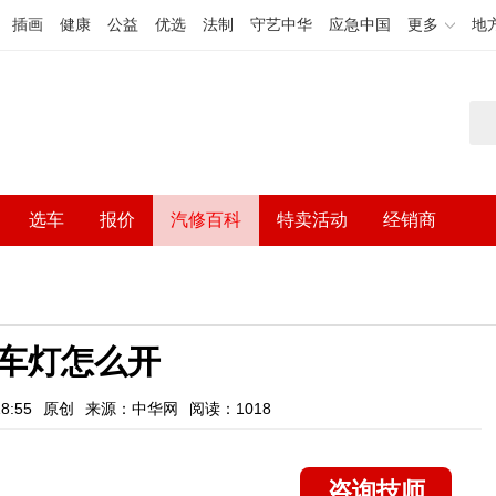
插画
健康
公益
优选
法制
守艺中华
应急中国
更多
地
选车
报价
汽修百科
特卖活动
经销商
车灯怎么开
8:55
原创
来源：中华网
阅读：1018
咨询技师