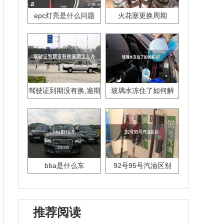
epc灯亮是什么问题
火花塞更换周期
驾驶证到期没有换,逾期
玻璃水冻住了如何解
怎么办??
决？
bba是什么车
92号95号汽油区别
推荐阅读