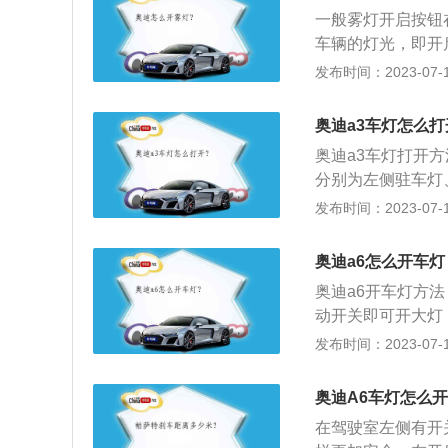
钮；如果将车灯开
一般雾灯开启按钮
功能：全天候车灯
车辆的灯光，即开
时被自己的灯光反
用环。把前雾灯标
发布时间：2023-07-17
灯;2、左侧转向
雾灯开启。2、旋
烁)。远光灯和远
会显示后雾气灯标
开；4、远光灯关
奥迪a3车灯怎么打
雾气灯只好与前雾
奥迪a3车灯打开
按键式，只要认准
分别为左侧驻车灯
可以提高驾驶员的
发布时间：2023-07-17
为麦克弗逊式，后
性极佳外，后悬架
奥迪a6怎么开车灯
萃。奥迪a3尺寸为长
奥迪a6开车灯方
动开关即可开大灯
况下，把方向盘左
发布时间：2023-07-17
华汽车，有轿车和
与车内后视镜上的
奥迪A6车灯怎么
安全。
在驾驶室左侧有开