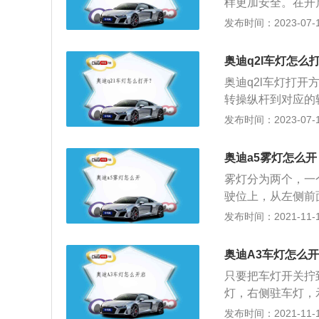
样更加安全。在开
灯。以下是扩展：1
发布时间：2023-07-17
和旅行车两种车型
打开大灯清洗，必
奥迪q2l车灯怎么
水，雨刮，大灯喷
奥迪q2l车灯打
会自动缩回前保险
转操纵杆到对应的
要先关闭点火开关
灯：把操纵杆移动
发布时间：2023-07-17
开大灯清洗。
自动大灯、近光灯
关旋转至相应的位置
奥迪a5雾灯怎么开
6mm、1785mm
雾灯分为两个，一
的是7挡双离合变速
驶位上，从左侧前
后在开启小灯或大
发布时间：2021-11-10
式。奥迪A5可以
同时开启使用。雾
奥迪A3车灯怎么
前雾灯与后雾灯。
只要把车灯开关拧
天气里安全行驶的
灯，右侧驻车灯，
的视线更好，提高
高驾驶员的视野。
发布时间：2021-11-10
事故。奥迪a5的