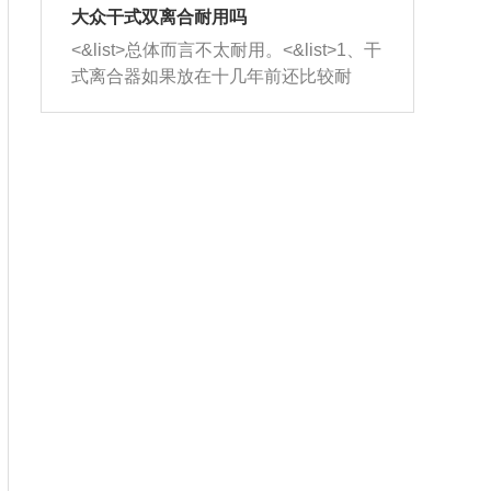
室，最后形成废气排出，就可以让三元
无法制作，需要将车辆送到修理厂或4s
造成烧机油。<&list>3、机油粘度。使用
大众干式双离合耐用吗
催化器得到清洗，排气管堵塞的情况就
店；<&list>2.车辆半轴套管防尘罩破
机油粘度过小的话，同样会有烧机油现
<&list>总体而言不太耐用。<&list>1、干
能够得到解决。
裂，破裂后会出现漏油现象，使半轴磨
象，机油粘度过小具有很好的流动性，
式离合器如果放在十几年前还比较耐
损严重，磨损的半轴容易损坏，产生异
容易窜入到气缸内，参与燃烧。<&list>
用，但是由于现在的汽车发动机动力输
响；<&list>3.稳定器的转向胶套和球头
4、机油量。机油量过多，机油压力过
出越来越高，使得干式离合器散热不足
老化，一般是使用时间过长造成的。解
大，会将部分机油压入气缸内，也会出
的缺陷也逐渐暴露出来。<&list>2、由于
决方法是更换新的质量好的转向橡胶套
现烧机油。<&list>5、机油滤清器堵塞：
干式双离合的工作环境暴露在空气中，
和球头。
会导致进气不畅，使进气压力下降，形
而离合器的散热也是通离合器罩上面的
成负压，使机油在负压的情况下吸入燃
几个小孔来进行散热。但是在行驶过程
烧室引起烧机油。<&list>6、正时齿轮或
中变速箱需要换挡，就不得不使得离合
链条磨损：正时齿轮或链条的磨损会引
器频繁工作。<&list>3、长时间的低速行
起气阀和曲轴的正时不同步。由于轮齿
驶以及过于频繁的启停，导致离合器的
或链条磨损产生的过量侧隙，使得发动
温度不断升高，而低速行驶时空气流动
机的调节无法实现：前一圈的正时和下
效率不高，无法将离合器中的热量有效
一圈可能就不一样。当气阀和活塞的运
的带走，导致离合器内部的温度不断升
动不同步时，会造成过大的机油消耗。
高，加速离合器的磨损。
解决方法：更换正时齿轮或链条。<&list
>7、内垫圈、进风口破裂：新的发动机
设计中，经常采用各种由金属和其他材