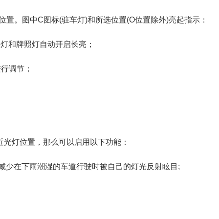
置。图中C图标(驻车灯)和所选位置(O位置除外)亮起指示：
、尾灯和牌照灯自动开启长亮；
进行调节；
图标近光灯位置，那么可以启用以下功能：
减少在下雨潮湿的车道行驶时被自己的灯光反射眩目;