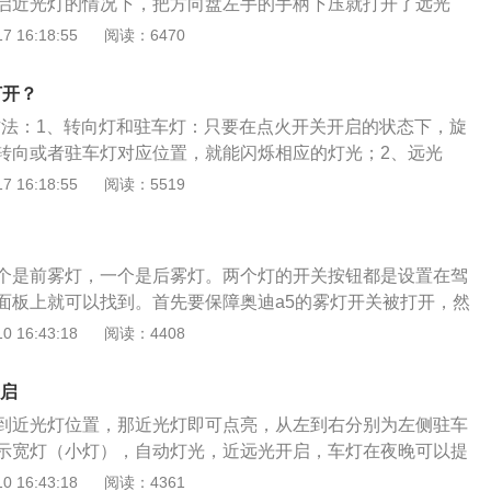
启近光灯的情况下，把方向盘左手的手柄下压就打开了远光
、奥迪A6（AudiA6）是一款由奥迪生产的豪华汽车，有轿车
 16:18:55
阅读：6470
。奥迪A6大灯清洗的按键就是雨刮喷水的按键。不同的是想要
须先要打开大灯灯光开关，然后向上轻拨雨刮按键，雨刮喷
打开？
水会同时进行工作。2、松开雨刮这个拨片开关后，大灯喷头
开方法：1、转向灯和驻车灯：只要在点火开关开启的状态下，旋
杠内，如果感觉大灯没有清洗干净，再次打开大灯清洗，必须
转向或者驻车灯对应位置，就能闪烁相应的灯光；2、远光
，再重新打开点火开关后才可继续刚才的操作，否则不能够打
到相应的位置，仪表盘可以看到远光指示灯亮起；3、雾灯、
 16:18:55
阅读：5519
、示宽灯：在方向盘的左下方，有组合灯光的开关，将旋钮开
，就可以开启对应的灯光。奥迪q2l车身的长宽高分别为423
、1548mm，轴距为2628mm，搭载了1.4t涡轮增压发动机，匹配
个是前雾灯，一个是后雾灯。两个灯的开关按钮都是设置在驾
箱，这款发动机的最大功率为110kw，最大扭矩为250nm。
面板上就可以找到。首先要保障奥迪a5的雾灯开关被打开，然
灯的状态下，雾灯可以打开，关闭雾灯也可以采用手动的方
 16:43:18
阅读：4408
单独打开使用前雾灯，但是后雾灯不能单独使用，必须与前雾灯
灯就是安装在汽车上的雾灯，所有车型都会在前面与后面安装
开启
雾灯主要是在大雾天气使用，雾灯的设计是可以保障司机在雾
到近光灯位置，那近光灯即可点亮，从左到右分别为左侧驻车
，黄色防雾灯的光穿透力强，在能见度低的雾天，可以使司机
示宽灯（小灯），自动灯光，近远光开启，车灯在夜晚可以提
能见度，让司机在较远处及时发现行人与车辆，及时规避交通
最左侧单独按钮则为雾灯，中间圆圈从左到右分别为左侧驻车
 16:43:18
阅读：4361
前雾灯是明亮的黄色灯，后雾灯则为红色灯。两者在标志上也存