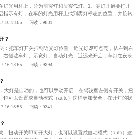
关旋转到AUTO(自动)或D图标近光灯位置，那么可以启用以下
在灯光用杆上，分为前雾灯和后雾气灯。1、雾灯开启要打开
E；对前部照明灯进行自动调整以减少在下雨潮湿的车道行驶
启指示有灯，在车的灯光用杆上找到雾灯标志的位置，并旋转
射眩目;后雾灯F。二、转向灯开关：1、右侧转向信号灯及驻车
志刚刚开启标志的，到时候仪表盘就会显示前雾灯标志，那前
 16:18:55
阅读：9881
信号灯及驻车灯；如果只点轻操纵杆，那么闪光三次(舒适型闪
转用环，再把后雾气灯标志刚刚开启标志的，到时候仪表盘就
光瞬时开启功能，把操纵杆移动到相应的位置；3、远光灯打
志，即代表后雾气灯开启。3、前雾灯是可以单独开启的，后
闭和远光灯瞬时开启功能。
开？
灯同时开启，不单独开启。另外，灯光根据车谈得来不同还有
方法：把车灯开关拧到近光灯位置，近光灯即可点亮，从左到右
雾灯标志，通过按一下打开即可。
、右侧驻车灯、示宽灯、自动灯光、近远光开启，车灯在夜晚
视野。奥迪a3是奥迪出品的一款轿车产品，这款车底盘前悬架
 16:18:55
阅读：9394
桥为扭转、曲柄式结构带分开布置的弹簧和减震器，除了操纵
布置的空间利用率也很高，因此载货面积在同级车中出类拔
？
4292毫米、宽1765毫米、高1423毫米，轴距为2578毫米。
法：大灯是自动的，也可以手动开启，在驾驶室左侧有开关，扭
，也可以设置成自动模式（auto）这样更加安全，在开灯的状
手的手柄下压就打开了远光灯。奥迪a6是一款由奥迪生产的豪
 16:18:55
阅读：9341
旅行车两种车型。奥迪a6搭载的自适应大灯系统，可透过车头
镜头，捕捉道路上的光源，自动调节大灯角度和亮度确保驾驶
开？
关，扭动开关即可开大灯，也可以设置成自动模式（auto）这