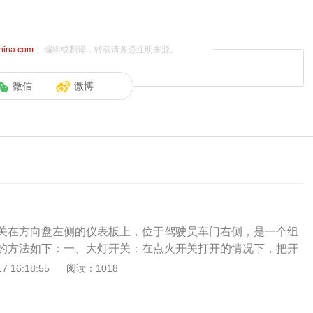
china.com
）编辑或翻译，转载请务必注明来源。
微信
微博
关在方向盘左侧的仪表板上，位于驾驶员车门右侧，是一个组
的方法如下：一、大灯开关：在点火开关打开的情况下，把开
图中C图标(驻车灯)和所选位置(O位置除外)亮起指示：A图标
 16:18:55
阅读：1018
车型上，日行车灯、尾灯和牌照灯自动开启长亮；B图标为AUT
环境亮度自动进行调节；C图标为驻车灯；D图标为近光灯按