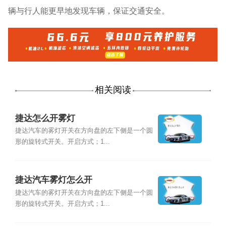
辆与行人能更早地发现车辆，保证交通安全。
相关阅读
捷达怎么开雾灯
捷达汽车的雾灯开关在方向盘的左下侧是一个圆
形的旋转式开关。开启方式；1...
捷达汽车雾灯怎么开
捷达汽车的雾灯开关在方向盘的左下侧是一个圆
形的旋转式开关。开启方式；1...