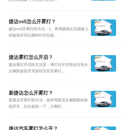
捷达vs5怎么开雾灯？
捷达vs5开雾灯的方法：1、将驾驶座左边面板上
的旋钮开关以顺时针方向旋...
捷达雾灯怎么开启？
捷达雾灯开启的方法是：将灯光开关组合仪表台
左侧的旋钮开关旋转至前后雾灯...
新捷达怎么开雾灯？
新捷达开雾灯的方法：旋转驾驶员左侧面板的旋
钮开关，往右旋转一下，示廓灯...
捷达汽车雾灯怎么开？