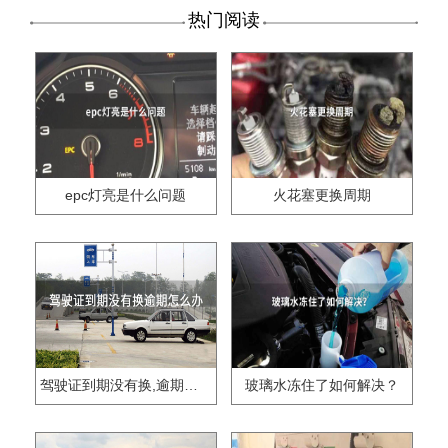
热门阅读
epc灯亮是什么问题
火花塞更换周期
驾驶证到期没有换,逾期怎么办??
玻璃水冻住了如何解决？