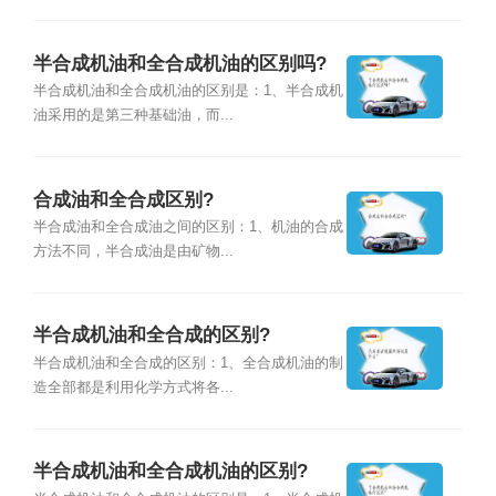
半合成机油和全合成机油的区别吗?
半合成机油和全合成机油的区别是：1、半合成机
油采用的是第三种基础油，而...
合成油和全合成区别?
半合成油和全合成油之间的区别：1、机油的合成
方法不同，半合成油是由矿物...
半合成机油和全合成的区别?
半合成机油和全合成的区别：1、全合成机油的制
造全部都是利用化学方式将各...
半合成机油和全合成机油的区别?