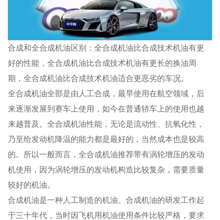
合成和全合成机油区别：全合成机油比合成技术机油有更
好的性能，全合成机油比合成技术机油有更长的换油周
期，全合成机油比合成技术机油适合更恶劣的车况。
全合成机油全部是由人工合成，最早使用在航空领域，后
来逐渐发展到赛车上使用，如今在普通轿车上的使用也越
来越普及。全合成机油性能，无论是流动性、抗氧化性，
乃至给发动机降温的能力都是最好的，当然成本也是较高
的。所以一般而言，全合成机油推荐带有涡轮增压的发动
机使用，因为涡轮增压的发动机构造比较复杂，需要质量
较好的机油。
合成机油是一种人工制造的机油。合成机油的研发工作起
于三十年代，当时因飞机用机油使用条件比较严格，要求