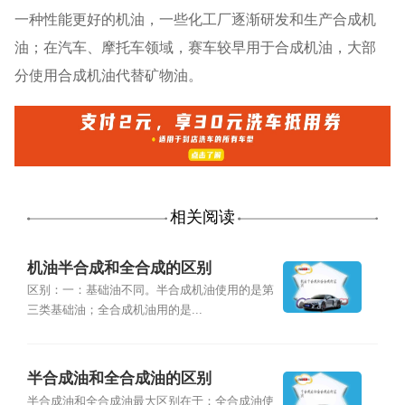
一种性能更好的机油，一些化工厂逐渐研发和生产合成机
油；在汽车、摩托车领域，赛车较早用于合成机油，大部
分使用合成机油代替矿物油。
相关阅读
机油半合成和全合成的区别
区别：一：基础油不同。半合成机油使用的是第
三类基础油；全合成机油用的是...
半合成油和全合成油的区别
半合成油和全合成油最大区别在于：全合成油使