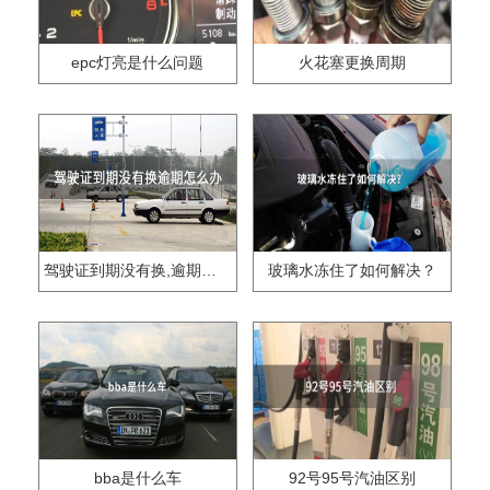
epc灯亮是什么问题
火花塞更换周期
驾驶证到期没有换,逾期怎么办??
玻璃水冻住了如何解决？
bba是什么车
92号95号汽油区别