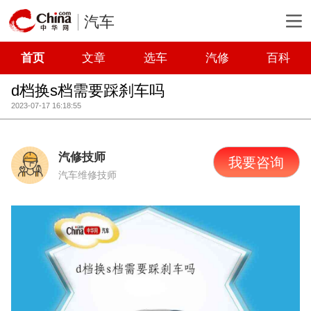
汽车
首页
文章
选车
汽修
百科
d档换s档需要踩刹车吗
2023-07-17 16:18:55
汽修技师
我要咨询
汽车维修技师