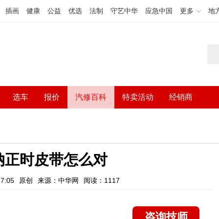
插画
健康
公益
优选
法制
守艺中华
应急中国
更多
地
选车
报价
汽修百科
特卖活动
经销商
纳正时皮带怎么对
7:05
原创
来源：中华网
阅读：1117
咨询技师