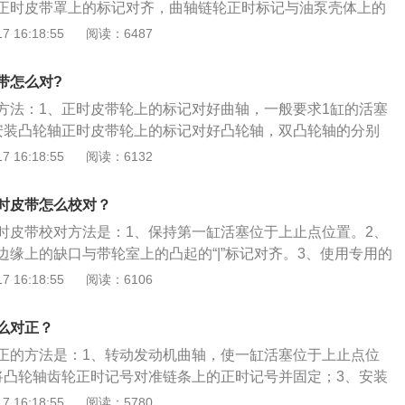
正时皮带罩上的标记对齐，曲轴链轮正时标记与油泵壳体上的
正时皮带到安装曲轴链轮上，然后经由左侧凸轮轴链轮到右侧
 16:18:55
阅读：6487
旧皮带按原来转动方向安装，新皮带上面的字母能从发动机后
正时皮带张紧器螺母，举升并支撑汽车，安装中间正时皮带
带怎么对?
器线束正确布线，安装下部正时皮带罩，安装曲轴减振器。
方法：1、正时皮带轮上的标记对好曲轴，一般要求1缸的活塞
轴大约2圈，直到曲轴减振器上的黄色标记与下部正时皮带罩上
安装凸轮轴正时皮带轮上的标记对好凸轮轴，双凸轮轴的分别
下下部正时皮带罩上的塑料检修门，拧紧正时皮带张紧器螺母
置。3、安装好正时皮带/链条即可。以下是关于正时皮带的相
 16:18:55
阅读：6132
料检修门。5、顺时针转动曲轴60度，直到曲轴减振器上的白
皮带是发动机配气系统的重要组成部分，通过与曲轴的连接并
皮带罩上的0标记对齐，确保凸轮轴正时标记与正时罩上的标
来保证进、排气时间的准确。使用皮带而不是齿轮来传动是因
过程相反的顺序安装剩余部件。
时皮带怎么校对？
身变化量小而且易于补偿。2、车辆正时皮带是要定期更换，
时皮带校对方法是：1、保持第一缸活塞位于上止点位置。2、
、及时更换有故障的正时皮带，可能会导致严重的后果。车辆
边缘上的缺口与带轮室上的凸起的“|”标记对齐。3、使用专用的
在一个盖子后面，要依据发动机及发动机舱的布置才能触及
皮带轮固定后，按规定力矩拧紧螺母。4、带轮上已作了装配
 16:18:55
阅读：6106
情况下，正时皮带上的盖子，至少盖子的上半部，是可以拆下
改为按记号装配。扩展内容：1、正时皮带是发动机配气系统
能仔细地检查及更换皮带。3、正时皮带检查时，如果看到的
通过与曲轴的连接并配合一定的传动比来保证进、排气时间的
紧适度的皮带，就应该及时把它更换掉。
么对正？
不是齿轮来传动是因为皮带噪音小，自身变化量小而且易于补
正的方法是：1、转动发动机曲轴，使一缸活塞位于上止点位
的是起到承上启下的作用，上部连接是发动机缸盖的正时轮、
将凸轮轴齿轮正时记号对准链条上的正时记号并固定；3、安装
时轮；正时轮连接的是凸轮轴，这个凸轮轴上有凸轮，它的接
确保链条上正时记号和链轮上的记号在相同位置；4、确保正
 16:18:55
阅读：5780