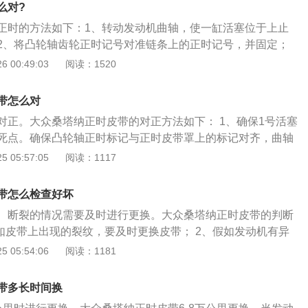
字母能从发动机后面读出；3、松开正时皮带张紧器螺母。举
么对?
装中间正时皮带罩，确保曲轴传感器线束正确布线。安装下部
正时的方法如下：1、转动发动机曲轴，使一缸活塞位于上止
曲轴减振器； 4、顺时针转动曲轴大约2圈，直到曲轴减振器上
2、将凸轮轴齿轮正时记号对准链条上的正时记号，并固定；
正时皮带罩上的“0”标记对齐。拆下下部正时皮带罩上的塑料检
链轮，并确保链条上正时记号和链轮上的记号在相同位置；4、
 00:49:03
阅读：1520
带张紧器螺母到规范值。安装塑料检修门； 5、顺时针转动曲
条上的三个正时标志和凸轮轴链轮两个正时标志，曲轴链轮上
轴减振器上的白色标记与下部正时皮带罩上的“0”标记对齐。确保
对应。
正时罩上的标记对齐。按与拆卸过程相反的顺序安装剩余部
带怎么对
正。 (汽车维修技术网https://auto.china.com)
对正。大众桑塔纳正时皮带的对正方法如下： 1、确保1号活塞
死点。确保凸轮轴正时标记与正时皮带罩上的标记对齐，曲轴
泵壳体上的标记对齐； 2、将正时皮带到安装曲轴链轮上，然
 05:57:05
阅读：1117
链轮到右侧凸轮轴链轮。确保旧皮带按原来转动方向安装，新
从发动机后面读出； 3、松开正时皮带张紧器螺母。举升并支
带怎么检查好坏
正时皮带罩，确保曲轴传感器线束正确布线。安装下部正时皮
、断裂的情况需要及时进行更换。大众桑塔纳正时皮带的判断
振器；4、顺时针转动曲轴大约2圈，直到曲轴减振器上的黄色
假如皮带上出现的裂纹，要及时更换皮带； 2、假如发动机有异
带罩上的“0”标记对齐。拆下下部正时皮带罩上的塑料检修门。
动机停止运转后，可以用手，去动一下皮带，查看一下是否有
 05:54:06
阅读：1181
器螺母到规范值。安装塑料检修门； 5、顺时针转动曲轴60
大，也需要更换皮带介轮，否则皮带会脱落，卡死造成不必要
器上的白色标记与下部正时皮带罩上的“0”标记对齐。确保凸轮
带张力过小，或不足。也需要更换皮带。正时皮带张紧度不够、
罩上的标记对齐。按与拆卸过程相反的顺序安装剩余部件。
带多长时间换
换。 （中华网汽车auto.china.com原创）