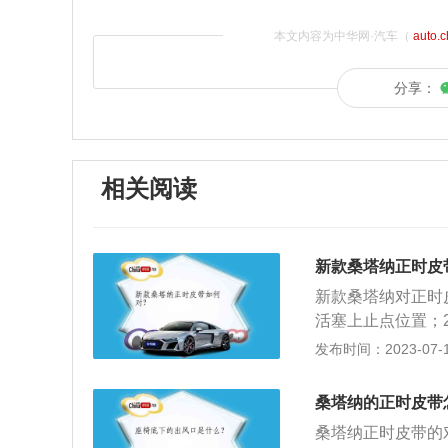
本文内容为中华网·汽车（
auto.
分享：
相关阅读
新款桑塔纳正时皮
新款桑塔纳对正时
活塞上止点位置；
分别对好两个凸轮
发布时间：2023-07-17
下的一款紧凑型车，
距为2603毫米
桑塔纳的正时皮带
111匹，最大扭矩
桑塔纳正时皮带的