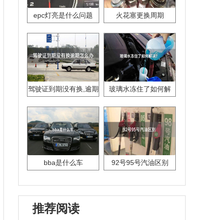
epc灯亮是什么问题
火花塞更换周期
驾驶证到期没有换,逾期
玻璃水冻住了如何解
怎么办??
决？
bba是什么车
92号95号汽油区别
推荐阅读