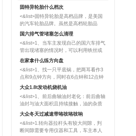
固特异轮胎什么档次
<&list>固特异轮胎是高档品牌，是美国
的汽车轮胎品牌。虽然是高档轮胎品
牌，但是中高低端的轮胎都有生产，这
国六排气管堵塞怎么清理
也是为了更好的开拓市场。
<&list>1、当车主发现自己的国六车排气
管出现堵塞的情况时，可以利用铁丝或
者是细棍，直接将杂物给取出来，如果
在家拿什么练方向盘
堵塞情况比较严重，也可以采取应急措
<&list>1、找一只平底锅，把两耳看作3
施。 <&list>2、直接利用木棍将所有的
点和9点钟方向，同时在6点钟和12点钟
杂物推到排气管里面的位置处，然后将
方向做一个标记。 <&list>2、双手握住
三元催化器拆解开，就可以将堵塞的东
大众1.8t发动机烧机油
平底锅两耳，然后往左打半圈、一圈、
西取出来。但如果是因为积碳过多引起
<&list>1、前后曲轴油封老化：前后曲轴
一圈半的练习，往右同样也要打相同的
的堵塞，就需要将三元催化器泡在草酸
油封与油大面积且持续接触，油的杂质
圈数。 <&list>3、最后强调要反复练
中进行清洗。 <&list>3、也可以利用清
和发动机内持续温度变化使其密封效果
习，这样就可以形成肌肉记忆，在真实
大众冬天过减速带咯吱咯吱响
洗剂对堵塞的情况得到解决，将清洗剂
逐渐减弱，导致渗油或漏油。<&list>2、
驾驶车辆时，不需要记忆也能打好方
放在燃油箱中，与燃油混合后，车辆启
<&list>1.转向器拉杆头有较大间隙，判
活塞间隙过大：积碳会使活塞环与缸体
向。
动时，就可以和汽油一起进入到燃烧
断间隙需要专用仪器和工具，车主本人
的间隙扩大，导致机油流入燃烧室中，