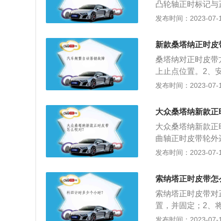
凸轮轴正时标记与
标记对齐。2、将
发布时间：2023-07-17
凸轮轴链轮，确保
面读出。3、松开
新款桑塔纳正时皮
罩，确保曲轴传感
桑塔纳对正时皮带
4、顺时针转动曲
上止点位置。2、
的0标记对齐，拆
对好两个凸轮轴位
发布时间：2023-07-17
到规范值，安装塑
关资料：1、正时
色标记与下部正时
配合一定的传动比
记对齐，按与拆卸
大众桑塔纳新款正
为皮带噪音小，自
大众桑塔纳新款正
如果没有定期检查
曲轴正时皮带轮外
正时皮带往往隐藏
工具将喷油泵正时
发布时间：2023-07-17
到。然而，在多数
标记，装配线装配
或者移开，便于你
的重要组成部分，
不是保养良好、张
索纳塔正时皮带怎
准确。使用皮带而
索纳塔正时皮带对
偿。2、正时皮带
置，并固定；2、
下部连接是曲轴正
曲轴驱动链轮，并
发布时间：2023-07-17