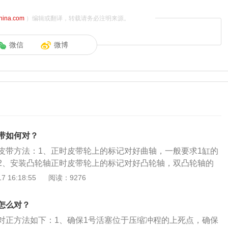
china.com
）编辑或翻译，转载请务必注明来源。
微信
微博
带如何对？
皮带方法：1、正时皮带轮上的标记对好曲轴，一般要求1缸的
2、安装凸轮轴正时皮带轮上的标记对好凸轮轴，双凸轮轴的
轴位置；3、安装好正时皮带即可。新款桑塔纳是上汽大众旗
 16:18:55
阅读：9276
该车的长宽高分别为4475毫米、1706毫米、1469毫米，轴
。新款桑塔纳搭载了一台自然吸气发动机，该发动机的最大马力为
怎么对？
为145牛米，最大功率为82千瓦。
对正方法如下：1、确保1号活塞位于压缩冲程的上死点，确保