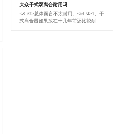
室，最后形成废气排出，就可以让三元
无法制作，需要将车辆送到修理厂或4s
造成烧机油。<&list>3、机油粘度。使用
大众干式双离合耐用吗
催化器得到清洗，排气管堵塞的情况就
店；<&list>2.车辆半轴套管防尘罩破
机油粘度过小的话，同样会有烧机油现
<&list>总体而言不太耐用。<&list>1、干
能够得到解决。
裂，破裂后会出现漏油现象，使半轴磨
象，机油粘度过小具有很好的流动性，
式离合器如果放在十几年前还比较耐
损严重，磨损的半轴容易损坏，产生异
容易窜入到气缸内，参与燃烧。<&list>
用，但是由于现在的汽车发动机动力输
响；<&list>3.稳定器的转向胶套和球头
4、机油量。机油量过多，机油压力过
出越来越高，使得干式离合器散热不足
老化，一般是使用时间过长造成的。解
大，会将部分机油压入气缸内，也会出
的缺陷也逐渐暴露出来。<&list>2、由于
决方法是更换新的质量好的转向橡胶套
现烧机油。<&list>5、机油滤清器堵塞：
干式双离合的工作环境暴露在空气中，
和球头。
会导致进气不畅，使进气压力下降，形
而离合器的散热也是通离合器罩上面的
成负压，使机油在负压的情况下吸入燃
几个小孔来进行散热。但是在行驶过程
烧室引起烧机油。<&list>6、正时齿轮或
中变速箱需要换挡，就不得不使得离合
链条磨损：正时齿轮或链条的磨损会引
器频繁工作。<&list>3、长时间的低速行
起气阀和曲轴的正时不同步。由于轮齿
驶以及过于频繁的启停，导致离合器的
或链条磨损产生的过量侧隙，使得发动
温度不断升高，而低速行驶时空气流动
机的调节无法实现：前一圈的正时和下
效率不高，无法将离合器中的热量有效
一圈可能就不一样。当气阀和活塞的运
的带走，导致离合器内部的温度不断升
动不同步时，会造成过大的机油消耗。
高，加速离合器的磨损。
解决方法：更换正时齿轮或链条。<&list
>7、内垫圈、进风口破裂：新的发动机
设计中，经常采用各种由金属和其他材