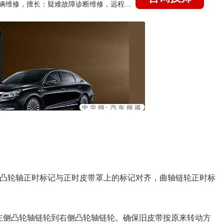
国家认证的汽车维修技师，15年德美日等各系车辆维修，擅长：疑难故障诊断维修，远程维修技术指导
保凸轮轴正时标记与正时皮带罩上的标记对齐，曲轴链轮正时标
左侧凸轮轴链轮到右侧凸轮轴链轮。确保旧皮带按原来转动方