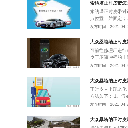
装，新皮带上面的
索纳塔正时皮带怎
升并支撑汽车。安
索纳塔正时皮带对
正时皮带罩。安装
点位置，并固定；
的黄色标记与下部
3、安装曲轴驱动
发布时间：2021-04-26
修门。拧紧正时皮
最终要确保正时链
轴60度，直到曲
一个正时标志一一
凸轮轴正时标记与
大众桑塔纳正时皮
件。 需前往修理店实行对
可前往修理厂进行
位于压缩冲程的上
链轮正时标记与油
发布时间：2021-04-25
后经由左侧凸轮轴
皮带上面的字母能
大众桑塔纳正时皮
撑汽车。安装中间
正时皮带出现老化
带罩。安装曲轴减
方法如下： 1、
标记与下部正时皮
响或者噪音，在发
发布时间：2021-04-25
拧紧正时皮带张紧
旷量。假如间隙过
度，直到曲轴减振
的损失； 3、皮
轴正时标记与正时
大众桑塔纳正时皮
出现松弛的现象需要更