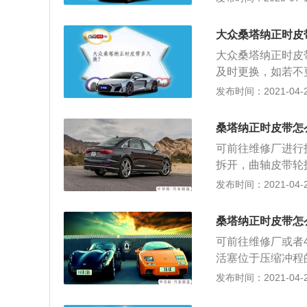
触点是小摇臂，摇
时链条上的三个正
一一对应。索纳塔长宽
大众桑塔纳正时皮
m，油箱容积为60
大众桑塔纳正时皮
大扭矩为263nm
及时更换，如若不
是正时皮带的更换
发布时间：2021-04-26
外壳拆掉；转动曲
轴；2、转动进排
桑塔纳正时皮带怎
将专用工具卡进去
可前往维修厂进行
安装时，皮带轮上
拆开，曲轴皮带轮
感器是可以调整的
止点，将曲轴固定
发布时间：2021-04-26
带轮都是自由转动
有凹槽，将两根凸
新链条。曲轴皮带
桑塔纳正时皮带怎
条外壳上面的凹槽
可前往维修厂或者
到位，不然会报故
活塞位于压缩冲程
店实行拆卸更换。
曲轴链轮正时标记
发布时间：2021-04-26
上，然后经由左侧