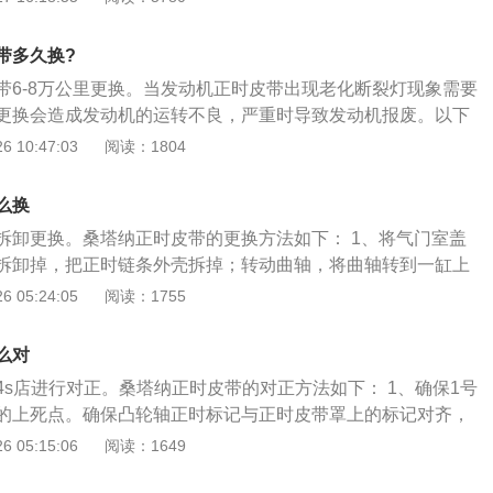
臂通过正时皮带带来的动力产生压力，起到顶起的作用。
时标志和凸轮轴链轮两个正时标志，曲轴链轮上一个正时标志
高分别为4955mm、1860mm、1445mm，轴距为2890m
带多久换?
l。这款车搭载了1.5t涡轮增压发动机，最大功率为125kw，最
带6-8万公里更换。当发动机正时皮带出现老化断裂灯现象需要
，与其匹配的是7挡双离合变速箱。
更换会造成发动机的运转不良，严重时导致发动机报废。以下
步骤：1、将气门室盖拆开，曲轴皮带轮拆卸掉，把正时链条
 10:47:03
阅读：1804
轴，将曲轴转到一缸上止点，将曲轴固定镙丝拧上，固定住曲
气凸轮轴，凸轮轴后端有凹槽，将两根凸轮轴凹槽平衡对齐，
么换
；3、拆下旧链条装上新链条。曲轴皮带轮也是没有滑键的，
拆卸更换。桑塔纳正时皮带的更换方法如下： 1、将气门室盖
面有一个圆孔，对正链条外壳上面的凹槽里；4、曲轴位置传
拆卸掉，把正时链条外壳拆掉；转动曲轴，将曲轴转到一缸上
，安装时要不间隙调整到位，不然会报故障码；曲轴链轮与皮
镙丝拧上，固定住曲轴； 2、转动进排气凸轮轴，凸轮轴后端
 05:24:05
阅读：1755
的。
轮轴凹槽平衡对齐，将专用工具卡进去； 3、拆下旧链条装上
轮也是没有滑键的，安装时，皮带轮上面有一个圆孔，对正链
么对
里；4、曲轴位置传感器是可以调整的，安装时要不间隙调整
4s店进行对正。桑塔纳正时皮带的对正方法如下： 1、确保1号
障码；曲轴链轮与皮带轮都是自由转动的。 需前往4s店或修理
的上死点。确保凸轮轴正时标记与正时皮带罩上的标记对齐，
与油泵壳体上的标记对齐； 2、将正时皮带到安装曲轴链轮
 05:15:06
阅读：1649
凸轮轴链轮到右侧凸轮轴链轮。确保旧皮带按原来转动方向安