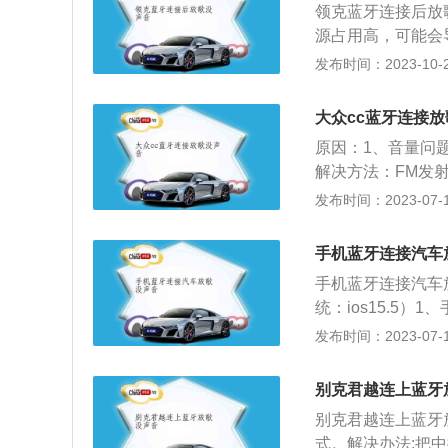
领克蓝牙连接后放
源占用高，可能会
响系统播放手机音
发布时间：2023-10-21
当：手机蓝牙连接
辆音响播放手机蓝
大众cc蓝牙连接
行操作。3、车机
原因：1、音量问
辆蓝牙功能异常，
解决方法：FM发
况。4、手机音量
上空间音频没有关
发布时间：2023-07-17
不匹配：更换蓝牙
设置界面，把空间音频
车载蓝牙音乐：在
版本系统）第一步
7、手机音频没有
手机蓝牙连接汽车
点击关闭空间音频
手机音频。
手机蓝牙连接汽车放
一根线或者换一个
统：ios15.5
频输出。解决方法
拨号或通话状态下
发布时间：2023-07-17
体机的音量没有开
手机根本没有配对
别克君越连上蓝牙
one13；系统：
别克君越连上蓝牙
击设置列表的【蓝
式。解决办法:把