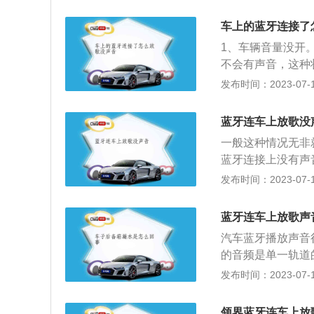
障；解决办法：更
3个功能互不干扰
否可以正常地连接
设计理念，时尚动
车上的蓝牙连接了
块故障：出现找不
尾部和侧面的造型
1、车辆音量没开
面的问题。主要是
现出前后统一的风
不会有声音，这种
店都是直接更换总
调。黑色可以有效
手机的音量没有打
发布时间：2023-07-17
用相对较高；解决
感极佳，而且功能
音量开启。3、导
办法单独修复蓝牙
能和眼镜盒都作为
导致没声音，将导
整体免费索赔更换
蓝牙连车上放歌没
辆的对接码不匹配
一般这种情况无非
5、版本问题。可
蓝牙连接上没有声
用。6、信号干扰
启；解决方法：进入
发布时间：2023-07-17
蓝牙信号，导致播
车载导航仪同理。（
没有转接。没有把
媒体音量大小2、某
无法听到声音，需
蓝牙连车上放歌声
通，所以只能接听
掉媒体音频。可能
汽车蓝牙播放声音
正常使用了。3、
扰。需要进入到手
的音频是单一轨道
媒体选项，进去里
不仅能够播放音乐
音乐的音量也会很
发布时间：2023-07-17
要先和手机进行连接
个电话，然后调节
以播放音乐。
开：有些车载蓝牙
领界蓝牙连车上放