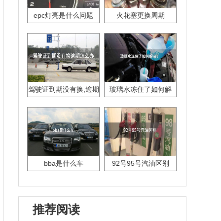
epc灯亮是什么问题
火花塞更换周期
驾驶证到期没有换,逾期
玻璃水冻住了如何解
怎么办??
决？
bba是什么车
92号95号汽油区别
推荐阅读