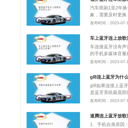
所有的设备的声音
汽车雨刷1至2年
可；3、使用了手
象，需要及时更换
音很小或者没有；
称为刮水器、水拨
发布时间：2023-07-17
牙不兼容：如果不
上的雨点及灰尘的
设备都不一样，如
求，几乎所有地方
决办法：建议清除
车上蓝牙连上放歌
刷。除了汽车外，
消除，可到4S店
车连接蓝牙没有声
地理位置一直在变
的手机多媒体音量
的影响，从而导致
启动车辆车机的问
发布时间：2023-07-17
重新连接蓝牙即可
重新连接。蓝牙的
行垃圾，时间长了
接，第一次连接的
gl8连上蓝牙为什
重启后再重新匹配
动连接，手机和车
括话筒堵塞、送话
gl8如果连接上
议车主到4S店或
是蓝牙系统最底部
蓝牙连接方法：开
发布时间：2023-07-17
人可见”或可被搜
对连接，如提示需
速腾连上蓝牙放歌
34或8888）
1、手机自身原因
播放音乐，可在车