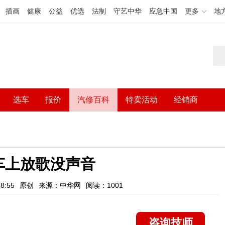
插画
健康
公益
优选
法制
守艺中华
应急中国
更多
地
选车
报价
汽修百科
特卖活动
经销商
车上放歌没声音
8:55
原创
来源：中华网
阅读：1001
咨询技师