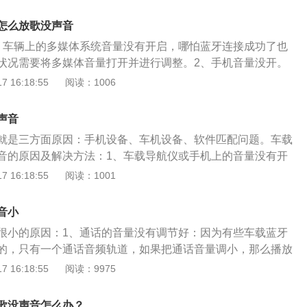
换手机或升级蓝牙版本，建议先用另一个手机再去连接，看是
了。途观是一款紧凑型SUV，外观上，途观采用了大众家族的
，如果可以正常连接，说明是上一个手机的问题；2、蓝牙模
感的外观，流畅自然的车身侧，让德系车始终保持稳重内敛。
怎么放歌没声音
到蓝牙这种故障如果不是软件方面的问题，那主要还是硬件上
也给人以经典而吸引人的第一直觉，尾灯和大灯相互辉映，呈
。车辆上的多媒体系统音量没有开启，哪怕蓝牙连接成功了也
这个车机系统当中的蓝牙模块的问题，这种故障一般在售后4S
格。配置方面，内饰采用黑色和暖米色的稳定搭配作为主色
状况需要将多媒体音量打开并进行调整。2、手机音量没开。
成，在外面的修理厂能修复的店铺还是比较少的，而且修复费
避免反光，而米色给人温暖的感觉。真皮包裹的方向盘不仅手
开，或者设置成静音模式，都会导致没有声音，应该先将手机
 16:18:55
阅读：1006
办法：更换新的车机总成，如果确定是硬件的故障的话，没有
更加齐全。后排中央扶手、带化妆镜的遮阳板、手套箱制冷功
航音量没开。车载蓝牙是导航一体机，导航设置中的音量关闭
模块，那么只能整体更换新的车机总成，在质保期内的话可以
标配出现在其中。
航声音打开即可。4、代码不匹配。手机的音乐播放编程与车
。
声音
，所以只能接听电话不能听音乐，需要更换蓝牙播放频段。
就是三方面原因：手机设备、车机设备、软件匹配问题。车载
能是手机播放器的版本不是最新版本，建议先将版本升级再使
音的原因及解决方法：1、车载导航仪或手机上的音量没有开
。车内的电子产品过多或者是经过信号弱的地方，可能会干扰
手机“设置”——“声音”，找到“媒体”选项，将“媒体”音量调大，
 16:18:55
阅读：1001
放失败，这种情况要将信号干扰排除才能播放音乐。7、音频
手机型号：小米10）1.打开手机设置2.找到声音选项3.调节
播放音乐的音频转到车载蓝牙上，即使连接成功、打开音量也
些手机（如Iphone）的音乐播放编程与某些车型的对接码不
要在手机的蓝牙设置中把音频转到连接的蓝牙设备上。8、关
音小
电话不能听音乐；解决方法：建议更换蓝牙播放频段，就可以
是因为手机上的媒体音频没有关掉，导致蓝牙功能产生信号干
很小的原因：1、通话的音量没有调节好：因为有些车载蓝牙
没有开启车载蓝牙的多媒体音乐；解决方法：在屏幕上找到多
机的蓝牙设置，关掉媒体音频并保留手机音频。车载蓝牙设备
的，只有一个通话音频轨道，如果把通话音量调小，那么播放
面选择蓝牙播放音乐。
，还具备拨打和接听电话的功能。车载蓝牙在使用的时候，需
小，在通话界面才可以调节音量；解决办法：车主需要拨打一
 16:18:55
阅读：9975
配对，大部分的初始密码是1234或者0000，完成连接后就可
通话音量的大小即可；2、车载导航的一体机的音量没有打
和导航是连接在一起的，如果关闭了导航的声音也会一起关闭
歌没声音怎么办？