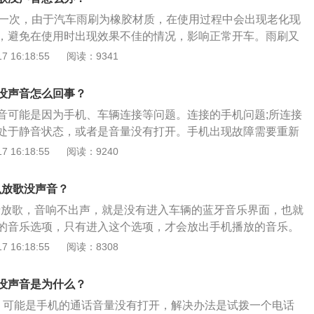
；解决办法：车主需要进入车载设备的设置，关闭静音模式即
换一次，由于汽车雨刷为橡胶材质，在使用过程中会出现老化现
机的蓝牙进行播放：手机设置了静音模式，导致车载蓝牙的声
，避免在使用时出现效果不佳的情况，影响正常开车。雨刷又
解决办法：车主需在手机上调节音量才可以解决问题；4、蓝
、雨刮器或挡风玻璃雨刷，是用来刷刮除附着于车辆挡风玻璃
 16:18:55
阅读：9341
是音量没打开，那么很可能是蓝牙不兼容，每辆车搭载的蓝牙
设备，以改善驾驶人的能见度，增加行车安全。因为法律要
果手机和车机的蓝牙不兼容，那么声音传输就会造成影响；解
的汽车都带有雨刷。掀背车及休旅车等车辆的后车窗也装有雨
此前的保存设置，并重新进行配对即可，若车主个人无法完成
没声音怎么回事？
其他运输工具也设置了雨刷，像是火车、电车等。
或者汽车修理店就行消除；5、信号干扰：汽车不断进行移动，
音可能是因为手机、车辆连接等问题。连接的手机问题;所连接
化，加上汽车和手机长时间保持高频连接，容易受到其他信号
处于静音状态，或者是音量没有打开。手机出现故障需要重新
蓝牙连接不稳定；解决办法：车主应将蓝牙关闭，一段时间后
题：车辆车机出现了问题，需要重新启动。连接出现问题需要
 16:18:55
阅读：9240
；6、卡顿：随着使用时间的增长，手机会产生越来越多的运
首次连接：蓝牙只是通信功能，进行数据传输，并不是自动连
就会造成蓝牙卡顿的现象；解决办法：将蓝牙取消匹配，关机
时候需要先搜索配对，配对成功后就可以记住，下次就可以自
么放歌没声音？
；7、蓝牙设备损坏：蓝牙设备损坏也是有可能是的，其中包
载是平等支持互相连接。
器故障、电子元件漏电、音频损坏等都有可能；解决办法：建
蓝牙放歌，音响不出声，就是没有进入车辆的蓝牙音乐界面，也就
者汽车修理店进行蓝牙设备的更换，车主个人无法完成。
的音乐选项，只有进入这个选项，才会放出手机播放的音乐。
启车载蓝牙；打开手机的蓝牙功能，并将手机蓝牙设置为“所有
 16:18:55
阅读：8308
索或开放检测；在手机中搜索蓝牙设备，查找到之后选中进行配
输入密码，则输入配对密码为：0000（有的蓝牙配对密码为12
没声音是为什么？
，完成配对后则连接成功。可车载蓝牙上拨打和接听电话；在手机上
：可能是手机的通话音量没有打开，解决办法是试拨一个电话
载蓝牙设备上欣赏音乐。蓝牙是一种无线技术标准，可实现固