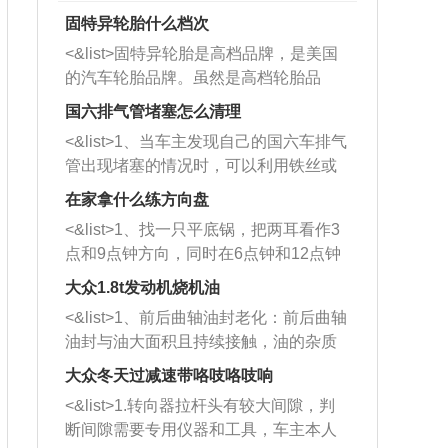
固特异轮胎什么档次
<&list>固特异轮胎是高档品牌，是美国
的汽车轮胎品牌。虽然是高档轮胎品
牌，但是中高低端的轮胎都有生产，这
国六排气管堵塞怎么清理
也是为了更好的开拓市场。
<&list>1、当车主发现自己的国六车排气
管出现堵塞的情况时，可以利用铁丝或
者是细棍，直接将杂物给取出来，如果
在家拿什么练方向盘
堵塞情况比较严重，也可以采取应急措
<&list>1、找一只平底锅，把两耳看作3
施。 <&list>2、直接利用木棍将所有的
点和9点钟方向，同时在6点钟和12点钟
杂物推到排气管里面的位置处，然后将
方向做一个标记。 <&list>2、双手握住
三元催化器拆解开，就可以将堵塞的东
大众1.8t发动机烧机油
平底锅两耳，然后往左打半圈、一圈、
西取出来。但如果是因为积碳过多引起
<&list>1、前后曲轴油封老化：前后曲轴
一圈半的练习，往右同样也要打相同的
的堵塞，就需要将三元催化器泡在草酸
油封与油大面积且持续接触，油的杂质
圈数。 <&list>3、最后强调要反复练
中进行清洗。 <&list>3、也可以利用清
和发动机内持续温度变化使其密封效果
习，这样就可以形成肌肉记忆，在真实
大众冬天过减速带咯吱咯吱响
洗剂对堵塞的情况得到解决，将清洗剂
逐渐减弱，导致渗油或漏油。<&list>2、
驾驶车辆时，不需要记忆也能打好方
放在燃油箱中，与燃油混合后，车辆启
<&list>1.转向器拉杆头有较大间隙，判
活塞间隙过大：积碳会使活塞环与缸体
向。
动时，就可以和汽油一起进入到燃烧
断间隙需要专用仪器和工具，车主本人
的间隙扩大，导致机油流入燃烧室中，