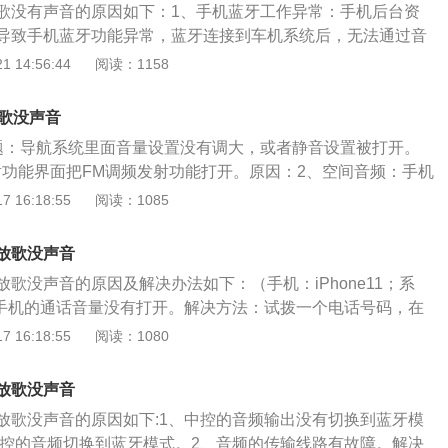
歌没有声音的原因如下：1、手机蓝牙工作异常：手机后台资
导致手机蓝牙功能异常，蓝牙连接到车机系统后，无法通过音
频。重启手机后，重新尝试连接到车辆。2、播放源设置不
 14:56:44
阅读：1158
到车机系统后，需在车机系统中正确配置播放源，才能使用车
牙音乐。在车机系统将媒体播放源设置为蓝牙播放，车主可自
放歌没声音
系统不兼容：车机系统完善程度不高，运行不稳定，会导致车
题：导航系统里面音量设置没有调大，或者静音设置被打开。
出现蓝牙连接时断时续、蓝牙播放卡滞或无法正常播放等情
射功能界面把FM调频发射功能打开。原因：2、空间音频：手机
没有开启，将媒体的音量调高即可。5、手机程序与车型对接码
掉，导致蓝牙功能产生信号干扰。解决方法：进入到手机蓝牙
 16:18:55
阅读：1085
的播放频段，这样就可以正常使用蓝牙听音乐。6、没有开启
关掉，保留手机音频。（图片取自iphone13手机，ios15.3
屏幕上找到多媒体选项，进入界面后选择蓝牙播放音乐选项。
打开手机上的设置然后点击蓝牙功能选择点击需要连接的设备
关掉：进入手机的蓝牙设置界面，关掉其中的媒体音频并保持
放歌没声音
开关原因：3、喇叭线：喇叭线断裂或者损坏。解决方法：换
歌没声音的原因及解决办法如下：（手机：iPhone11；系
喇叭。原因：4、声音默认：手机导航软件声音默认为手机音
）1、手机的通话音量没有打开。解决方法：试拨一个电话号码，在
：将手机导航中车载蓝牙声道选择媒体声道即可。
，按机身侧边的音量上键，即可调大声音。2、车载导航仪一
 16:18:55
阅读：1080
启。解决方法：开启车载导航一体机的音量。3、车载蓝牙与
连接上。解决方法：手机连接车载蓝牙方法如下：（手机：iPh
放歌没声音
iOS15）（1）首先我们打开手机上边的【设置】。（2）接着点
放歌没声音的原因如下:1、中控的音频输出没有切换到蓝牙模
牙】。（3）接着我们点击右边【开启】蓝牙功能。（4）然后
中控的音频切换到蓝牙模式。2、音频的传输线路有故障。解决