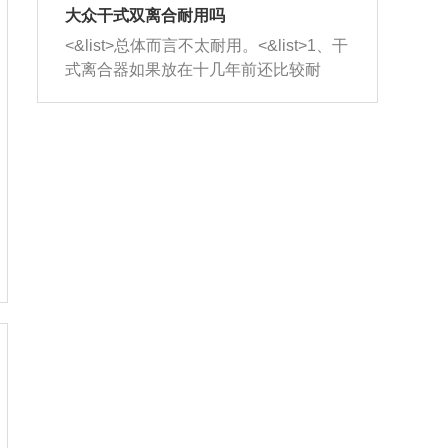
室，最后形成废气排出，就可以让三元
无法制作，需要将车辆送到修理厂或4s
造成烧机油。<&list>3、机油粘度。使用
大众干式双离合耐用吗
催化器得到清洗，排气管堵塞的情况就
店；<&list>2.车辆半轴套管防尘罩破
机油粘度过小的话，同样会有烧机油现
<&list>总体而言不太耐用。<&list>1、干
能够得到解决。
裂，破裂后会出现漏油现象，使半轴磨
象，机油粘度过小具有很好的流动性，
式离合器如果放在十几年前还比较耐
损严重，磨损的半轴容易损坏，产生异
容易窜入到气缸内，参与燃烧。<&list>
用，但是由于现在的汽车发动机动力输
响；<&list>3.稳定器的转向胶套和球头
4、机油量。机油量过多，机油压力过
出越来越高，使得干式离合器散热不足
老化，一般是使用时间过长造成的。解
大，会将部分机油压入气缸内，也会出
的缺陷也逐渐暴露出来。<&list>2、由于
决方法是更换新的质量好的转向橡胶套
现烧机油。<&list>5、机油滤清器堵塞：
干式双离合的工作环境暴露在空气中，
和球头。
会导致进气不畅，使进气压力下降，形
而离合器的散热也是通离合器罩上面的
成负压，使机油在负压的情况下吸入燃
几个小孔来进行散热。但是在行驶过程
烧室引起烧机油。<&list>6、正时齿轮或
中变速箱需要换挡，就不得不使得离合
链条磨损：正时齿轮或链条的磨损会引
器频繁工作。<&list>3、长时间的低速行
起气阀和曲轴的正时不同步。由于轮齿
驶以及过于频繁的启停，导致离合器的
或链条磨损产生的过量侧隙，使得发动
温度不断升高，而低速行驶时空气流动
机的调节无法实现：前一圈的正时和下
效率不高，无法将离合器中的热量有效
一圈可能就不一样。当气阀和活塞的运
的带走，导致离合器内部的温度不断升
动不同步时，会造成过大的机油消耗。
高，加速离合器的磨损。
解决方法：更换正时齿轮或链条。<&list
>7、内垫圈、进风口破裂：新的发动机
设计中，经常采用各种由金属和其他材