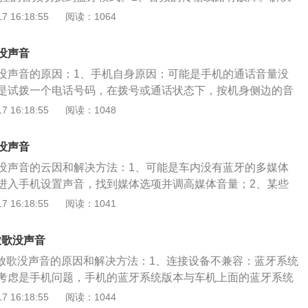
名称，（车载蓝牙的名称以IXB-B06为例）即可连接。4、可
理音频的传输线路。3、音响触点烧蚀或线圈故障。解决办法:到
 16:18:55
阅读：1064
音频没有关掉，导致蓝牙功能产生了信号的干扰。解决办法：
故障。4、蓝牙功能产生信号干扰。解决办法:解决信号干扰。
到手机蓝牙设置界面，关掉媒体音频并且保留手机音频，就可
置成了静音模式。解决办法:关闭中控的音频静音模式。以下是
5、有可能是使用的手机音乐播放编程，和现在的车型对接码
没声音
展资料:1、作用:在正常行驶中用蓝牙技术与手机连接进行免提
：这种情况就只能接听电话，但是不可以听音乐，这时车主可
没声音的原因：1、手机自身原因：可能是手机的通话音量没
降低交通肇事隐患。汽车蓝牙可以自动辨识移动电话，不需要
频段，就能正常使用了。以下是更换蓝牙频段的具体步骤：
是试拨一个电话号码，在拨号或通话状态下，按机身侧边的音
可与手机联机，车主可以不接触手机，甚至是双手保持在方向
载蓝牙音频转化器上的音频输入插头，插在车载蓝牙的耳机插
声音。2、车载导航仪故障：也可能是车载导航仪一体机的音
 16:18:55
阅读：1048
手机，用语音指令控制接听或拨打电话。2、简介:蓝牙技术是
根据屏幕上面显示出来的调频数字，再去按下车载蓝牙的调频
量打开即可。3、配对未成功：还有可能是车载蓝牙与手机根
音通信的开放性全球规范，其实质内容是为固定设备或移动设
要按最左边的上下键，把车载蓝牙调频段调整到跟音频转化器
，仔细检查一遍手机连接的蓝牙是否是车载蓝牙。速腾（Sagit
建立通用的无线电空中接口，将通信技术与计算机技术进一步
没声音
也就是代表需要处于相同的频率之中。（3）之后车主就能根
旗下的合资A+级三厢轿车品牌，该车于2006年4月9日投入中国
3C设备在没有电线或电缆相互连接的情况下，能在近距离范围
音量调节到合适的状态下即可。6、系统软件版本太旧，会影
没声音的云因和解决方法：1、可能是车内没有蓝牙的多媒体
大众汽车旗下第五代捷达（Jetta）轿车，定位为“德系高性能
操作。
用。解决办法：需要将车送到4S店升级系统版本。7、车辆没
进入手机设置声音，找到媒体选项并调高媒体音量；2、某些
11月，2021款速腾正式上市，该车型为年度改款，全系增加了车
蓝牙模式。解决办法：打开汽车多媒体的面板的设置界面，点
程与某些车型的对接码不同，所以只能接听电话不能听音乐；
 16:18:55
阅读：1041
色液晶仪表等功能。
没有开启汽车蓝牙的多媒体歌曲。解决办法：在屏幕上找到多
换蓝牙播放频段，就可以正常使用了；3、没有开启车载蓝牙
面选择蓝牙播放音乐。有关车载蓝牙的资料如下：1、蓝牙免
决方法：在屏幕上找到多媒体选项，进去里面选择蓝牙播放音
放歌没声音
载蓝牙或车载免提，它通过蓝牙无线音频传输实现手机到蓝牙
媒体音频没有关掉，导致蓝牙功能产生信号干扰；解决方法：
牙放歌没声音的原因和解决方法：1、连接设备不兼容：蓝牙系统
的声音无线转换。2、作用：主要功能为在正常行驶中用蓝牙
蓝牙设置界面，里面有手机音频和媒体音频两个选项，连接汽
考虑是手机问题，手机的蓝牙系统版本与车机上面的蓝牙系统
行免提通话，达到解放双手，降低交通肇事隐患的目的。
项都是默认打开的，需要其中的媒体音频关掉并保留手机音
会导致无法正常连接。特别是很多的安卓手机都会出现这种故
 16:18:55
阅读：1044
证蓝牙通话、汽车播放音乐（或收音机）和手机播报道航声音