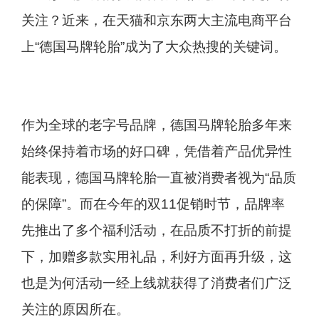
关注？近来，在天猫和京东两大主流电商平台
上“德国马牌轮胎”成为了大众热搜的关键词。
作为全球的老字号品牌，德国马牌轮胎多年来
始终保持着市场的好口碑，凭借着产品优异性
能表现，德国马牌轮胎一直被消费者视为“品质
的保障”。而在今年的双11促销时节，品牌率
先推出了多个福利活动，在品质不打折的前提
下，加赠多款实用礼品，利好方面再升级，这
也是为何活动一经上线就获得了消费者们广泛
关注的原因所在。