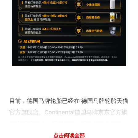
目前，德国马牌轮胎已经在“德国马牌轮胎天猫
官方旗舰店、Continental德国马牌京东官方旗
舰店”开启双十一回馈活动。活动分为多个阶
段，当下正在进行的“买即送”政策热度持续走
点击阅读全部