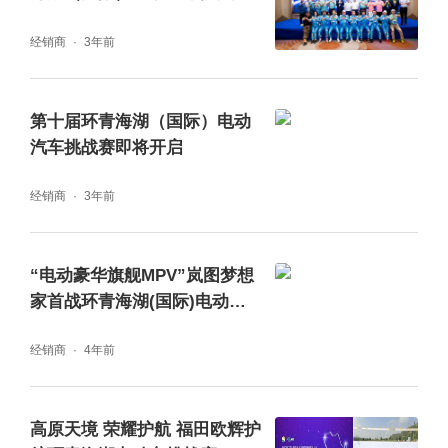
工业大学能源与动力工程学院汽车工程系教授
正式启动
经销商
3年前
纪常伟宣布，AITO问界M5智驾版凭借获得了
这项殊荣。赛力斯汽车主观驾评专家蔡黎再度
登台，接过了颁奖嘉宾，中国汽研能源动力事
第十届环青海湖（国际）电动
汽车挑战赛即将开启
业部副总经理、高级研究员邓波手中的奖杯。
经销商
3年前
“电动豪华旗舰MPV”岚图梦想
家首战环青海湖(国际)电动汽车
挑战赛 斩获12项大奖
经销商
4年前
高原天境 荣耀护航 福田欧辉护