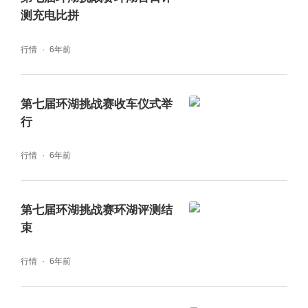
混动突破1300公里，解决了消费者关切的‘里
测充电比拼
程焦虑问题’。我们同样见证了新能源汽车由单
行情
6年前
一的交通工具迭代到如今具备丰富的智能驾
驶、优异的驾驶体验的能力，实现了消费者关
第七届环湖挑战赛收车仪式举
切的‘新型出行和生活方式的承载’。CEVR的举
行
办，为广大汽车厂商提供了一个统一的评价标
行情
6年前
尺和验证平台，持续推动了我国新能源汽车产
业的发展。”邓波强调指出。
第七届环湖挑战赛环湖评测结
在今天的典礼上，最终颁出的是全场大奖金羚
束
奖。开奖嘉宾：体操奥运冠军邢傲伟高声念出
行情
6年前
了“岚图汽车”的名字。随后岚图汽车公关总监
钟运佳登台领奖，青海省工业和信息化厅副厅