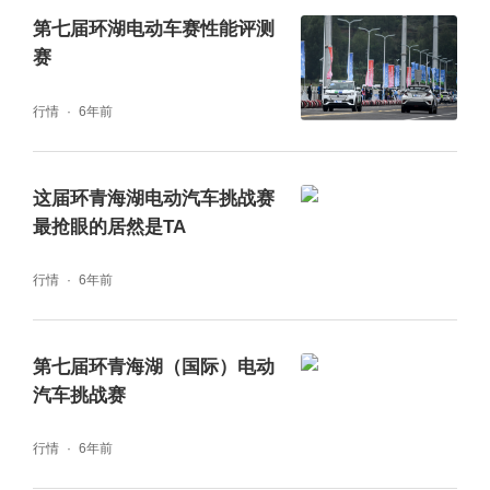
今天的有所建树，其间见证了中国新能源汽车
第七届环湖电动车赛性能评测
行业换道超车，产量走向全球第一的历程。”靳
赛
力说。
行情
6年前
这届环青海湖电动汽车挑战赛
最抢眼的居然是TA
获奖代表岚图汽车公关总监钟运佳首先对主办
行情
6年前
单位表示了感谢，之后表示岚图一方面在为用
户提供高品质的汽车产品和服务，同时也承载
第七届环青海湖（国际）电动
着中国汽车品牌向上的使命。“未来岚图汽车将
汽车挑战赛
继续秉持让汽车驱动梦想，为美好生活赋能的
行情
6年前
使命，持续为用户带来更多的，具有中国文化