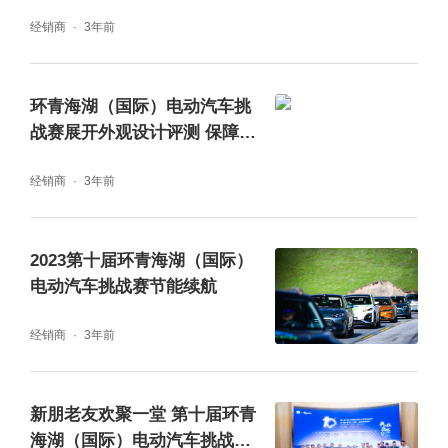
图追光，AITO问界M5、深蓝S7分获亚军和季
经销商
3年前
军。岚图追光整车集成项目经理杨蒙、赛力斯
汽车主观驾评专家蔡黎和深蓝汽车厂队车手王
环青海湖（国际）电动汽车挑
振宇代表各自单位登台领奖，他们接过了颁奖
战赛展开外观设计评测 保障单
嘉宾北京新能源汽车产业协会副会长牛近明，
位见证赛事成长
经销商
3年前
青海省国资委、省工业和信息化厅党群处处长
张子元颁发的奖杯。
2023第十届环青海湖（国际）
电动汽车挑战赛节能续航
经销商
3年前
接下来第10届环青海湖（国际）电动汽车挑战
新朋老友欢聚一堂 第十届环青
赛行业领航奖也“名花有主”，开奖嘉宾：北京
海湖（国际）电动汽车挑战赛