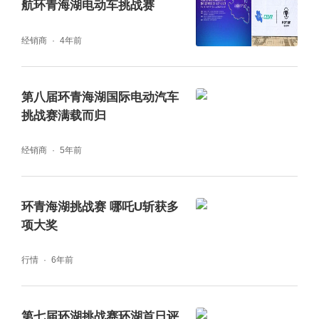
航环青海湖电动车挑战赛
作为业界知名专家，邓波表示：中国汽研作为
经销商
4年前
行业第三方权威检测机构，始终致力于围绕消
费者关注的痛点问题，以标准和测评认证为牵
第八届环青海湖国际电动汽车
挑战赛满载而归
引，持续支持和推动新能源汽车行业的高质量
发展。自2015年第二届挑战赛以来，中国汽研
经销商
5年前
连续参与了九届赛事的评委工作，见证了赛事
的发展和新能源汽车产品的水平提升。“作为检
环青海湖挑战赛 哪吒U斩获多
验新能源汽车产品性能和品质的评判标尺-环青
项大奖
海湖（国际）电动汽车挑战赛已举办了十届，
行情
6年前
在过去的十年，我们见证了新能源汽车从100
多公里续航里程迭代到纯电动突破700公里、
第七届环湖挑战赛环湖首日评