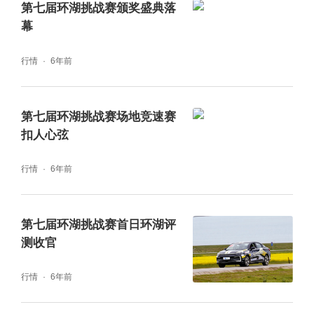
第七届环湖挑战赛颁奖盛典落
长靳力为其颁奖。
幕
行情
6年前
第七届环湖挑战赛场地竞速赛
随后的发言环节中靳力表示，在同期举行的第
扣人心弦
24届中国·青海绿色发展投资贸易洽谈会
行情
6年前
上，“云上青洽会”板块首次将CEVR活动纳入
其中，实现了手机、网络集中展示，满足了广
第七届环湖挑战赛首日环湖评
大爱好者的赛事观看需求。“长风破浪、未来可
测收官
期，环青海湖（国际）电动汽车挑战赛已成功
行情
6年前
举办了十届。在这十年中，赛事从蹒跚起步到