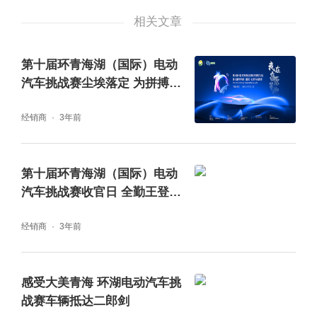
相关文章
前赛事初创时的情况，感慨今天中国新能源汽
车的庞大规模和优异性能。
第十届环青海湖（国际）电动
汽车挑战赛尘埃落定 为拼搏向
“作为官方车手，希望下一个十年我依然在，也
上的中国新能源品牌喝彩
希望下一个十年环青海湖（国际）电动汽车挑
经销商
3年前
战赛和中国新能源汽车能够发展得更好。”邓小
文最后说。
第十届环青海湖（国际）电动
汽车挑战赛收官日 全勤王登顶
场地竞速赛
接下来第二轮颁奖环节颁出的是全场积分冠、
经销商
3年前
亚、季军，蹦床世界冠军罗丹和武术世界冠军
谢德胜担任开奖嘉宾。经过5天8个赛段1894
感受大美青海 环湖电动汽车挑
公里的激烈角逐，最终全场积分冠军属于了岚
战赛车辆抵达二郎剑