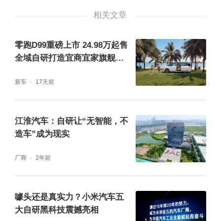
的“加速度”。
相关文章
零跑D99重磅上市 24.98万起售
全域自研打造宜商宜家旗舰MP
V
新车
17天前
江淮汽车：自研让“无智能，不
造车”成为现实
在三季度，零跑汽车即将推出中央集成式电子
厂商
2年前
电气架构，“动力、车身、智驾、座舱”四域高
度系统化集成，实现驾舱一体化，成为行业首
噱头还是真实力？小米汽车五
个“四域合一”中央EE架构，让软件定义汽车真
大自研黑科技震撼亮相