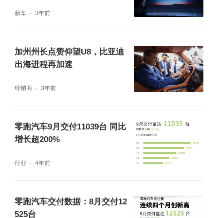
正到来。“与上一代多域融合架构相比，中央集
新车
3年前
成式电子电气架构ECU数量减少了9个，线束
缩短200米，零部件、研发、生产制造、系统
加州州长点赞仰望U8，比亚迪
升级等成本再度降低，车辆性能则大幅提
出海进程再加速
升。”零跑科技电子电气产品线负责人周徐宁
经销商
3年前
说，未来零跑10万至20万元级别的车型都将搭
载该架构。
零跑汽车9月交付11039台 同比
增长超200%
行业
4年前
零跑汽车交付数据：8月交付12
525台