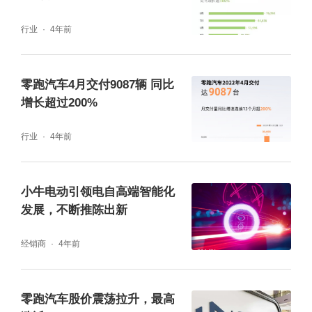
行业
4年前
零跑汽车4月交付9087辆 同比
努力把关键核心技术掌握在自己手中，零跑汽
增长超过200%
车全域自研获得《人民日报》高度赞扬。依托
全域自研实现整车成本自主可控，以成本定价
行业
4年前
打掉虚高品牌溢价，零跑汽车要做用户的代工
厂，帮用户实现花的更少、得到更多。零跑汽
小牛电动引领电自高端智能化
发展，不断推陈出新
车的目标是为用户提供物超所值的产品和服
务，不盲目追求低价格，而是品质有保证，做
经销商
4年前
到物美价廉，以诚心赢得信赖。
零跑汽车股价震荡拉升，最高