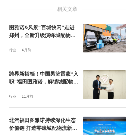
北汽雷驰在演讲直播中发布首支广告片，由前
相关文章
央视知名主持人、帆书讲师徐俐担任新能源Ｍ
ＩＮＩ卡的产品推荐官，介绍了产品的七大越
图雅诺&风景“百城快闪”走进
郑州，全新升级演绎城配物流
级表现，徐俐结合自身学习体会，倾情讲述
全场景解决方案
了“北汽雷驰新能源ＭＩＮＩ卡，现代化城市物
行业
4月前
流升级新物种，路权无忧，畅意出行；多系统
防护，安全感满级；每公里能耗低至５分钱；
跨界新搭档！中国男篮雷蒙“入
职”福田图雅诺，解锁城配物流
身姿灵活，无处不达；置身街景，也自成风
新势力
景。它的诞生，意味着车辆环保、物流高效、
行业
11月前
从业者幸福、管理者放心的中国式现代化城配
物流新生态正在形成。”
北汽福田图雅诺持续深化生态
价值链 打造零碳城配物流新范
据了解，北汽雷驰新能源ＭＩＮＩ卡，除了即