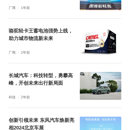
式
厂商
1年前
将上市的货运版，未来将推出冷链版、市政专
用版以及快充版、换电版等“新物种”，覆盖城
骆驼轻卡王蓄电池强势上线，
配最后１公里－３００公里全场景配送，向下
助力城市物流新未来
全面替代摩托三轮车、低速电动车，向上部分
厂商
2年前
替代燃油微面、燃油微小卡。可见，新能源Ｍ
ＩＮＩ卡品类的开创并不是要做昙花一现的爆
品，而是引领新能源ＭＩＮＩ卡行业发展的冰
长城汽车：科技转型，勇攀高
峰，开创未来出行新局面
山一角，一个升维的新物种，即将开创一个全
新的未来。
科技
2年前
中国式现代化城配物流新生态正在形成
创新引领未来 东风汽车焕新亮
相2024北京车展