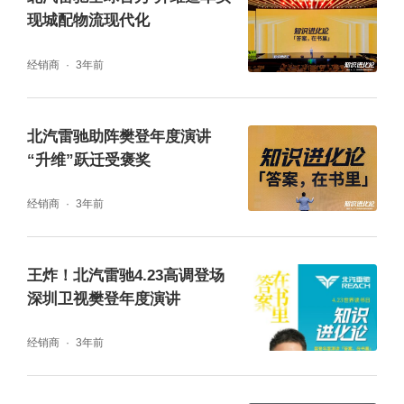
跑者，从其发展背景可一探究竟。据了解，北
现城配物流现代化
汽雷驰目前有三大靠山：世界５００强排名１
经销商
3年前
９９位的魏桥创业集团、新中国第二家大型车
企北京汽车制造厂、临沂市属大型国有全资企
北汽雷驰助阵樊登年度演讲
业临沂城发集团，无论是企业实力，还是品牌
“升维”跃迁受褒奖
底蕴，北汽雷驰不逊色任何一家车企，在新能
经销商
3年前
源商用车领域，是名副其实的行业新贵。
北汽雷驰目前正在大力布局城配物流的全场景
王炸！北汽雷驰4.23高调登场
深圳卫视樊登年度演讲
用车和一站式服务，打造包括新能源小卡、新
能源ＶＡＮ、新能源冷链车以及城市多功能改
经销商
3年前
装车等在内的全系产品矩阵，同时，在装载容