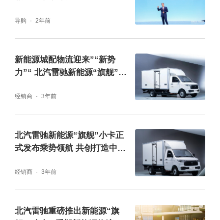
北汽雷驰引领行业越级发展
导购
2年前
近年来，随着国家政策的不断推动，新能源必
将由补充能源逐步提升为替代能源，这是未来
新能源城配物流迎来”“新势
不可逆的发展趋势。中国式现代化城配物流新
力”“ 北汽雷驰新能源“旗舰”小
卡实力出圈
生态也在快速形成，通过整合现代化物流技术
经销商
3年前
和智能化管理，实现城市内快递配送服务的优
化与精准触达，为城市物流发展注入新的动
北汽雷驰新能源“旗舰”小卡正
力。
式发布乘势领航 共创打造中国
商用物流车全新品牌
经销商
3年前
北汽雷驰重磅推出新能源“旗