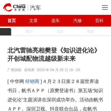
汽车
首页
文章
选车
汽修
百科
图片
文章
视频
北汽雷驰亮相樊登《知识进化论》
开创城配物流越级新未来
厂商供稿
张旭涛
2023 年 04 月 25 日 16 : 23
[ 中华网
经销商
]
４月２３日第２８届世界读
书日，帆书ＡＰＰ（原樊登读书）第五场“知识
进化论”主题演讲在深圳成功举办。活动由帆书
ＡＰＰ、深圳卫视、抖音联合出品，在帆书