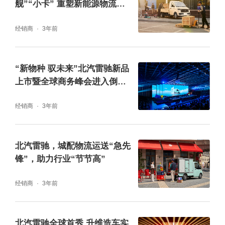
舰”“小卡” 重塑新能源物流车
竞争格局
经销商
3年前
“新物种 驭未来”北汽雷驰新品
上市暨全球商务峰会进入倒计
北汽雷驰创始人、董事长张剑曾在新能源ＭＩ
时
经销商
3年前
ＮＩ卡的下线仪式上表示，未来，中国式现代
化城配物流新生态的显著特征是车辆环保、物
北汽雷驰，城配物流运送“急先
流高效、从业者幸福、管理者放心，而新能源
锋”，助力行业“节节高”
ＭＩＮＩ卡的出现能够解决整个链路的核心问
经销商
3年前
题，为整个生态带来全面升级。
北汽雷驰新能源ＭＩＮＩ卡为何能成为行业领
北汽雷驰全球首秀 升维造车实