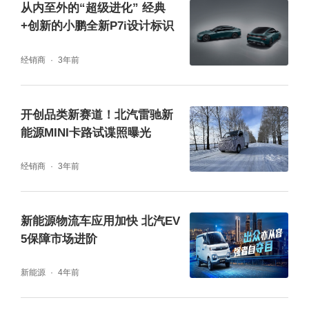
积、续航里程等方面继续发力。
从内至外的“超级进化” 经典
+创新的小鹏全新P7i设计标识
经销商
3年前
开创品类新赛道！北汽雷驰新
能源MINI卡路试谍照曝光
经销商
3年前
新能源物流车应用加快 北汽EV
从企业实力可以看出，新能源ＭＩＮＩ卡的诞
5保障市场进阶
生不仅是行业需求的催化，是企业发展的自我
新能源
4年前
进化，更是时代变革的呼唤。在智能化与绿色