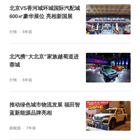
化的转型中，用户需求越来越多样，物流企业
北京VS香河城环城国际汽配城
的压力也在持续增大。北汽雷驰利用多年技术
600㎡豪华展位 亮相新国展
沉淀，围绕用户需求，直击用户痛点，迎合时
行情
6年前
代发展，定能成为新能源ＭＩＮＩ卡行业的领
跑者。
北汽携“大北京”家族越蜀道进
蓉城
北汽雷驰与帆书“知识进化论”的跨界联合令人
无比惊喜和期待，双方携手在中国式城配物流
行情
6年前
越级发展上积极探索，这样的合作，将为物流
行业的未来发展带来更多的创新和前瞻性的思
推动绿色城市物流发展 福田智
蓝新能源品牌亮相
维方式，推动城配物流行业越级发展，助力构
建中国式现代化城配物流新生态。
新能源
7年前