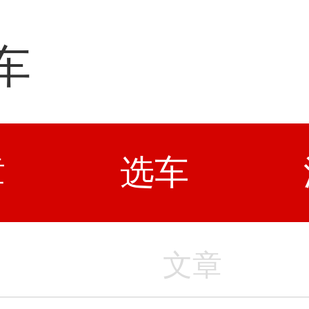
车
章
选车
文章