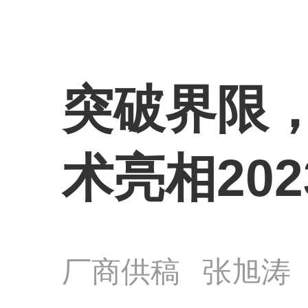
突破界限
术亮相20
厂商供稿
张旭涛