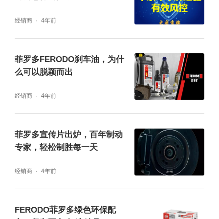
品。在全球有超过31,000名员工，遍及25个国
经销商
4年前
家及地区，德雷威将通过团队协作，推动卓越
的驾乘性能提升，为客户提供无与伦比的体
菲罗多FERODO刹车油，为什
验，帮助客户更大程度享受每一辆车，每一次
么可以脱颖而出
驾驶，每一场比赛，每一趟旅行。
经销商
4年前
菲罗多宣传片出炉，百年制动
专家，轻松制胜每一天
经销商
4年前
FERODO菲罗多绿色环保配