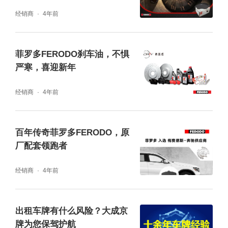
地完善产品提升性能，力求将产品做到更好，
经销商
4年前
未来菲罗多FERODO将持续以原厂OE品质为
用户出行保驾护航，带给消费者良好的驾驶体
菲罗多FERODO刹车油，不惧
验。
严寒，喜迎新年
关于德雷威
经销商
4年前
德雷威专注于创新、性能、品牌发展和客户服
百年传奇菲罗多FERODO，原
务。旗下包括菲罗多，蒙诺，冠军，迈固等28
厂配套领跑者
个国际知名售后品牌。在全球拥有丰富的产品
经销商
4年前
线，是多品牌售后市场供应商，以及原厂设备
驾乘性能供应商之一，设计、制造、分销用于
出租车牌有什么风险？大成京
轻型汽车、商用车和其他机动性市场的各种产
牌为您保驾护航