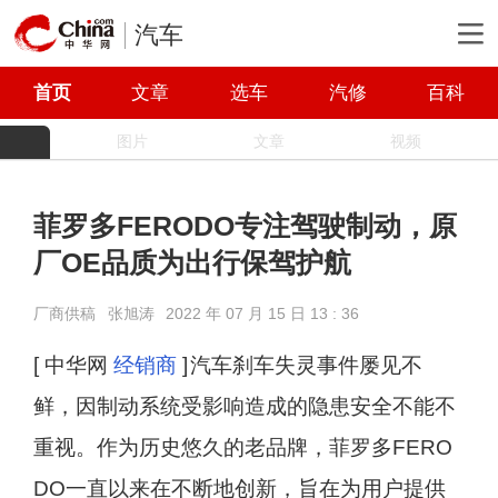
汽车
首页
文章
选车
汽修
百科
图片
文章
视频
菲罗多FERODO专注驾驶制动，原
厂OE品质为出行保驾护航
厂商供稿
张旭涛
2022 年 07 月 15 日 13 : 36
[ 中华网
经销商
]
汽车刹车失灵事件屡见不
鲜，因制动系统受影响造成的隐患安全不能不
重视。作为历史悠久的老品牌，菲罗多FERO
DO一直以来在不断地创新，旨在为用户提供