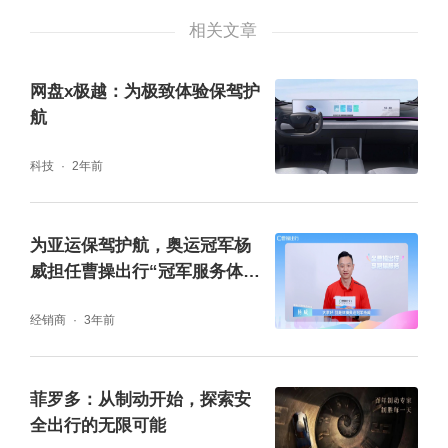
相关文章
网盘x极越：为极致体验保驾护
航
科技
2年前
为亚运保驾护航，奥运冠军杨
威担任曹操出行“冠军服务体验
官”
经销商
3年前
多年来菲罗多FERODO专注驾驶制动，在保证
菲罗多：从制动开始，探索安
匠心品质的前提下结合百年经验与传承，不断
全出行的无限可能