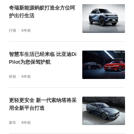
奇瑞新能源蚂蚁打造全方位呵
值得一提的是，2022款大蚂蚁首任车主享整车
护出行生活
终身质保服务，也为用户带来更全面安心的售
行情
6年前
后保障，品质守护，一生畅行。
智慧车生活已经来临 比亚迪Di
Pilot为您保驾护航
科技
6年前
更轻更安全 新一代索纳塔将采
用全新平台打造
新车
8年前