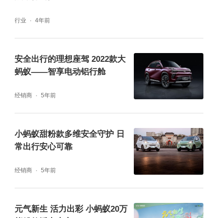
行业
4年前
安全出行的理想座驾 2022款大
蚂蚁——智享电动铝行舱
经销商
5年前
小蚂蚁甜粉款多维安全守护 日
不惧恶劣环境 三电安全无忧出行
常出行安心可靠
当你开着一辆纯电汽车出行，拥有可靠的三电
经销商
5年前
技术就是保障安全的前提。2022款大蚂蚁基于
@LIFE平台智慧电池核心技术，采用了全新自
元气新生 活力出彩 小蚂蚁20万