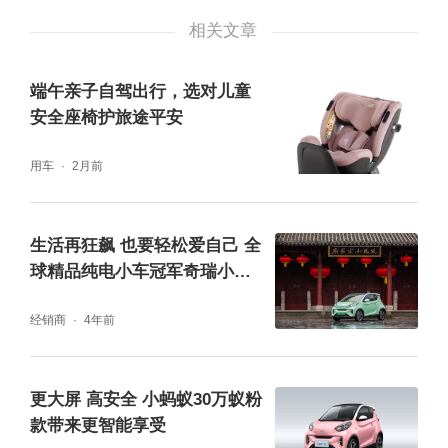
一体冲压式多腔封闭截面的车身骨骼，设计出
相关文章
的笼式立体空间车身结构，车辆碰撞防护效果
提升30%~50%，满足C-NCAP五星安全标
端午亲子自驾出行，选对儿童
准。在自驾外出的路途上遇到意外情况时，这
安全座椅护旅途平安
种仿生车身安全设计可以有效吸收碰撞产生的
用车
2月前
冲击力，将撞击力分散、转移，从而减少传递
到驾乘室的撞击力，以此最大限度保证你和家
生活再狂飙 也要轻松爱自己 全
人的人身安全。
球精品纯电小车冠军奇瑞小蚂
蚁2023款打造品质出行
经销商
4年前
更大屏 高安全 小蚂蚁30万蚁粉
款带来更智能享受