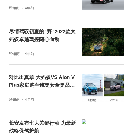
经销商
4年前
尽情驾驭初夏的“野”2022款大
蚂蚁卓越驾控随心而动
多重守护，才能带来十分安全。为更全面的保
护旅途安全，2022款大蚂蚁不仅配备了蜂巢式
经销商
4年前
全包裹6面安全气囊、前排预紧式安全带等硬
核被动安全配置，同时还拥有包括ESC车身稳
对比出真章 大蚂蚁VS Aion V
定系统、360全景影像系统、刹车辅助系统、
Plus家庭购车谁更安全更品
质？
坡道辅助、陡坡缓降等丰富主动配置，在让旅
经销商
4年前
行变得更便捷的同时，也大大提升了你和家人
的安全感，真正做到为每一次旅行全力
长安发布七大关键行动 为最新
以“护”。
战略保驾护航