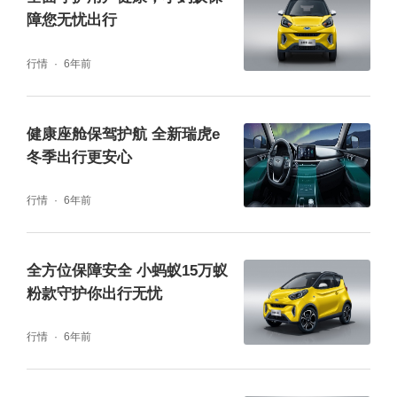
同时，2022款大蚂蚁采用双重盔甲安全结构，
障您无忧出行
底盘嵌入一体式电池包，利用整车框架+电池
行情
6年前
包框架的双重盔甲，强化对电池包的结构防
护；超感式高压安全模块监控，可监控高压部
健康座舱保驾护航 全新瑞虎e
件运行安全，时刻保障车辆电池安全。并将电
冬季出行更安心
池包防护等级提高至高于行业标准的IP68级
行情
6年前
别，拥有更高的安全性。出门在外，难免会遭
遇恶劣涉水路况，或者出现意外碰撞问题，不
全方位保障安全 小蚂蚁15万蚁
用担心，2022款大蚂蚁能很好地保护驾乘者安
粉款守护你出行无忧
全，随时随地无忧出行。
行情
6年前
智能“黑科技” 停车便捷行车更安全