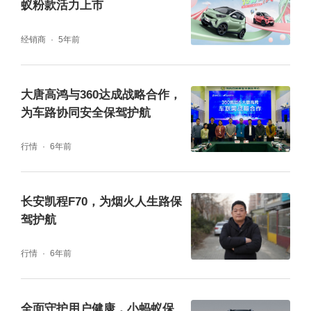
蚁粉款活力上市
主研发设计的液冷高效传热结构+智能能量管
理+热失控抑制技术，全新自主研发设计，连
经销商
5年前
接点更少，有效防止进水可能，在极端特殊的
天气开车时也更安全。
大唐高鸿与360达成战略合作，
为车路协同安全保驾护航
行情
6年前
长安凯程F70，为烟火人生路保
驾护航
行情
6年前
全面守护用户健康，小蚂蚁保