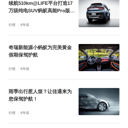
续航510km@LIFE平台打造17
如何让出行更安全，让自驾之旅更自由？随着
万级纯电SUV蚂蚁高能Pro版实
智能科技的不断进步，也促使汽车智能辅助驾
力推荐
行情
6年前
驶的迭代进化，更多“黑科技”为每一段自由旅
程保驾护航。2022款大蚂蚁在原有的@Pilot L
奇瑞新能源小蚂蚁为完美黄金
2+级自动辅助驾驶系统基础上增加了自适应巡
假期保驾护航
航（ACC），车道保持（LKA），车道偏离防
避（LDP），主动刹车系统（AEB），自动泊
行情
6年前
车（APA），BAWS疲劳监测，让科技更自由
随心，也让用户驾驶更放松、停车更便捷、行
雨季出行惹人烦？让佳通来为
您保驾护航！
车更安全。在美好假期，有2022款大蚂蚁一路
相伴，就可以放心带着全家开启一段欢乐旅
行情
6年前
行。