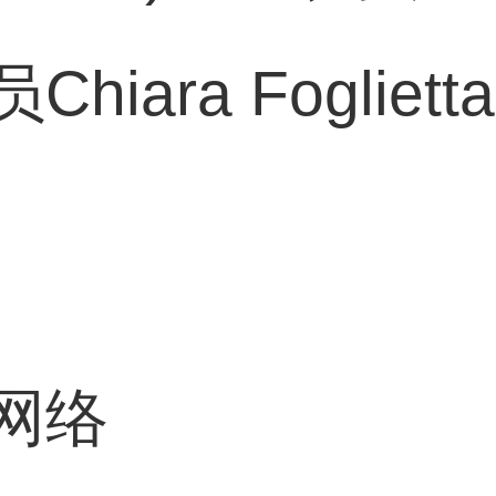
iara Foglie
网络