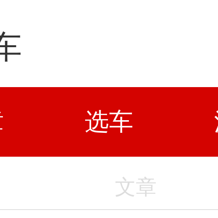
车
章
选车
文章