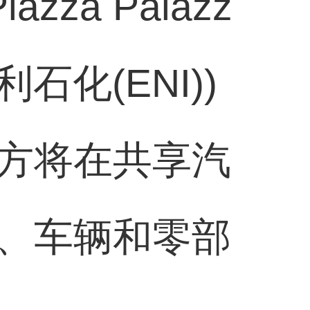
za Palazz
利石化(ENI))
方将在共享汽
、车辆和零部