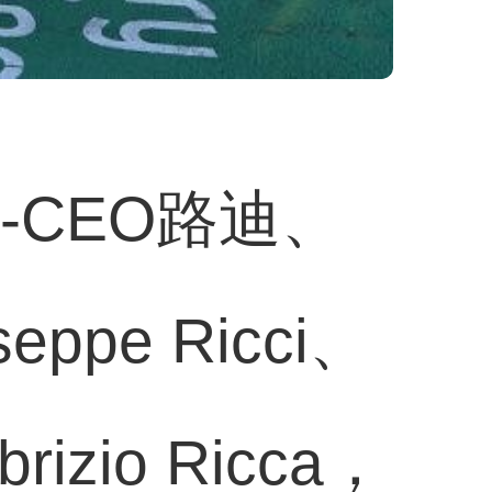
-CEO路迪、
pe Ricci、
izio Ricca，