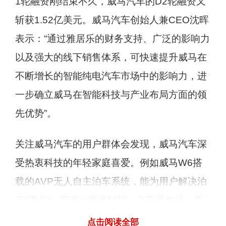
1轮融资刚结束不久，威马汽车的D2轮融资又
斩获1.52亿美元。威马汽车创始人兼CEO沈晖
表示：“通过雅居乐的财务支持、广泛的影响力
以及强大的线下销售体系，可快速提升威马在
不断增长的智能纯电汽车市场中的影响力，进
一步确立威马在智能科技与产业布局方面的领
先优势”。
关注威马汽车的用户群体会发现，威马汽车深
受热衷科技的年轻家庭喜爱。例如威马W6搭
载的AVP无人自主泊车系统，能为用户解决泊
车“痛点”，节省出更多时间，去享受生活。基
于SOA技术，威马W6更是能让用户对车辆功
点击阅读全部