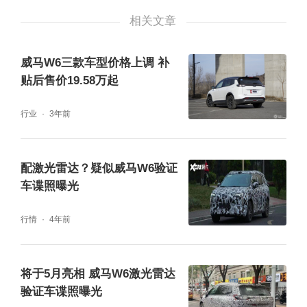
威马汽车通过自身的不断努力，让越来越多的
相关文章
用户体验到颠覆传统的智能驾驶新体验。同
样，未来威马汽车将继续秉承“科技普惠”的理
威马W6三款车型价格上调 补
贴后售价19.58万起
念，为中国家庭提供更优质的产品与服务。
行业
3年前
配激光雷达？疑似威马W6验证
车谍照曝光
行情
4年前
将于5月亮相 威马W6激光雷达
验证车谍照曝光