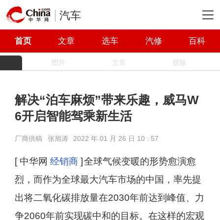
汽车
首页
文章
选车
汽修
百科
图片
文章
视频
解决“泊车麻烦”带来乐趣，威马W
6开启智能驾乘新生活
厂商供稿
张旭涛
2022 年 01 月 26 日 10 : 57
[ 中华网
经销商
]
全球气候变暖的形势愈演愈
烈，而作为全球最大汽车市场的中国，率先提
出将二氧化碳排放量在2030年前达到峰值、力
争2060年前实现碳中和的目标。在这样的宏观