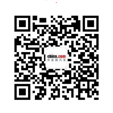
统最完整的C-V2X 智慧高速——G5021石渝高
速涪丰段、我国第一个开放式八车道高速公路
——五峰山智慧高速、国内“测试里程最长、测
试场景最丰富、测试环境最真实”的山东高速滨
莱测试场、四川省内首条全要素、全覆盖智慧
高速公路——成宜高速等。
在智能网联汽车领域，中国信科集团是全球三
大车规级模组供应商之一，高鸿智联C-V2X车
规级模组DMD3A顺利量产，并与中国一汽、
东风、厦门金龙、江淮等著名车企和知名Tier1
建立合作关系，共同推动智能网联汽车前装量