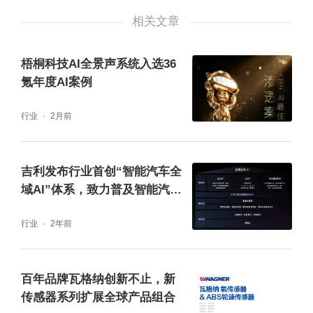
产。
相关文章
生产力变革是社会发展的源动力，技术创新的
梧桐科技AI全景声系统入选36
道路没有止境。高鸿智联期待在前沿技术创新
氪年度AI案例
中，继续引领技术创新风向，与合作伙伴共同
行业
2月前
推动“中国无处不智能”的未来图景。
吉利发布行业首创“智能汽车全
域AI”体系，致力普及智能汽车
AI科技
行业
2年前
百年品牌瓦格纳创新不止，新
传感器系列扩展全球产品组合