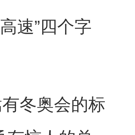
慧高速”四个字
嵩有冬奥会的标