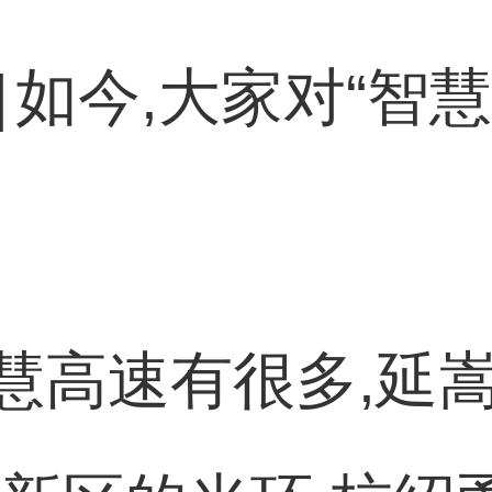
]
如今,大家对“智
慧高速有很多,延