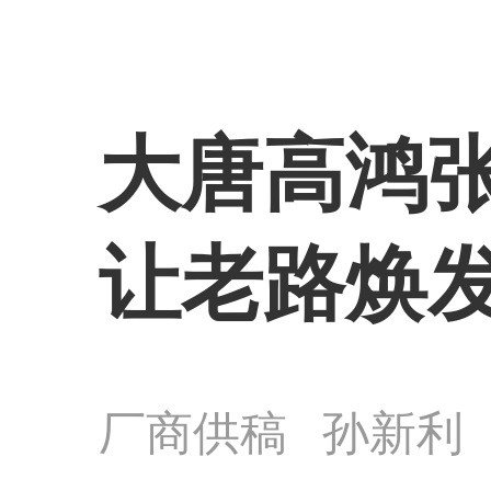
大唐高鸿张
让老路焕
厂商供稿
孙新利