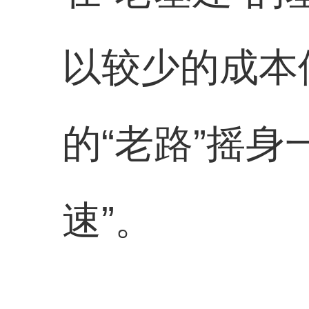
以较少的成本
的“老路”摇
速”。