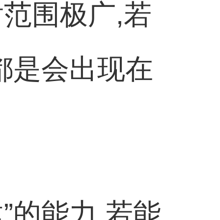
范围极广,若
大都是会出现在
。
”的能力,若能