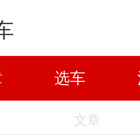
车
章
选车
文章