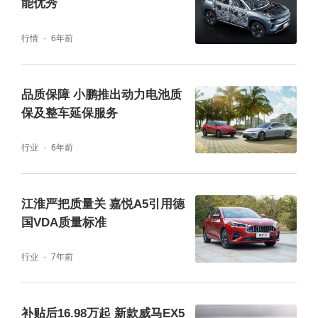
能优秀
行情
6年前
品质保障 小鹏推出动力电池质
保及整车延保服务
行业
6年前
江淮严把质量关 嘉悦A5引用德
国VDA质量标准
行业
7年前
补贴后16.98万起 新款威马EX5