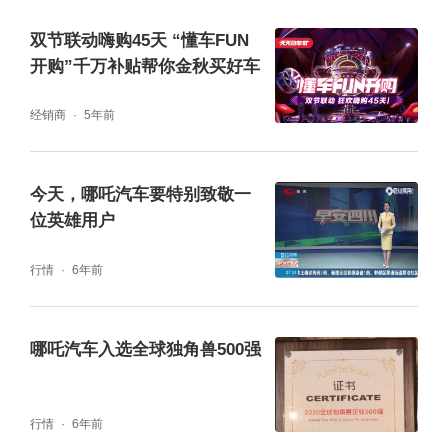
双节联动嗨购45天 “懂车FUN
开购”千万补贴帮你金秋买好车
经销商
5年前
今天，哪吒汽车要特别致敬一
位英雄用户
行情
6年前
哪吒汽车入选全球独角兽500强
行情
6年前