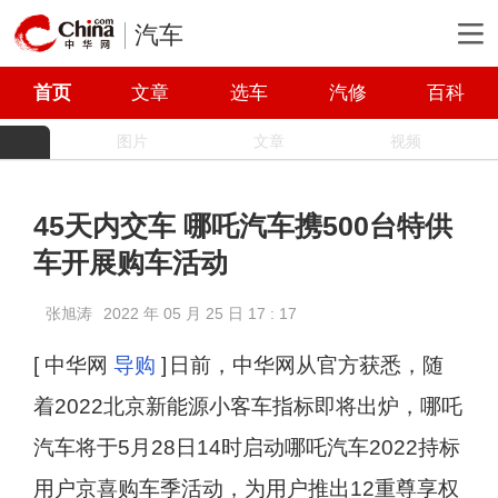
汽车
首页
文章
选车
汽修
百科
图片
文章
视频
45天内交车 哪吒汽车携500台特供
车开展购车活动
张旭涛
2022 年 05 月 25 日 17 : 17
[ 中华网
导购
]
日前，中华网从官方获悉，随
着2022北京新能源小客车指标即将出炉，哪吒
汽车将于5月28日14时启动哪吒汽车2022持标
用户京喜购车季活动，为用户推出12重尊享权