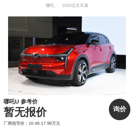
哪吒
2020北京车展
扬的亮条与后三角窗亮条上下呼应，将DLO区
域与车身融为一体，在整体视觉上起到了“蓄
势”的效果；此外，电子摄像头后视镜、无缝隙
指纹开门系统、与A柱融为一体的帅气雨刷
臂、低调纤巧的可升降尾翼、全封闭车轮等系
列精妙造型，共同塑造出了Eureka 03概念车
干净利落的体量感。
哪吒U 参考价
询价
暂无报价
厂商指导价：10.48-17.98万元