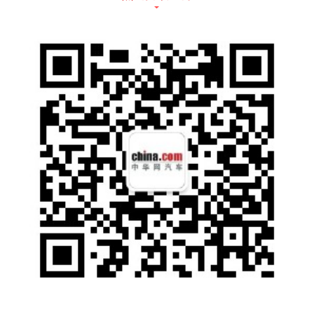
【哪吒汽车首席设计官常冰与概念车Eureka 0
3】
【Eureka 03】
Eureka 03延续了哪吒汽车“自·信·在”的设计，
前灯造型采用家族化设计语言，融入了品牌标
志；车身姿态更加矫健，侧面内置LED光栅点
亮的阵列斜拉线，刚劲的直线强化了侧部的张
力，也形成了绝无仅有的辨识度；前轮包处上