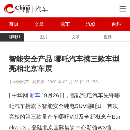
汽车
首页
文章
选车
汽修
百科
哪吒U
图片
文章
视频
智能安全产品 哪吒汽车携三款车型
亮相北京车展
中华网汽车
高梦婷
2020 年 09 月 26 日 17 : 50
[ 中华网
新车
]
9月26日，智能纯电汽车先锋哪
吒汽车携旗下智能安全纯电SUV哪吒U、首次
亮相的第三款量产车哪吒V以及全新概念车Eur
eka 03，登陆北京国际展览中心新馆W3馆，